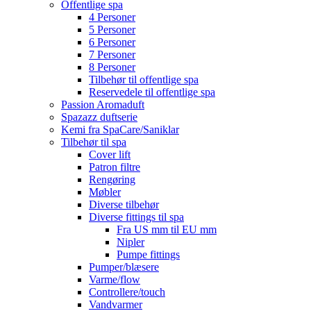
Offentlige spa
4 Personer
5 Personer
6 Personer
7 Personer
8 Personer
Tilbehør til offentlige spa
Reservedele til offentlige spa
Passion Aromaduft
Spazazz duftserie
Kemi fra SpaCare/Saniklar
Tilbehør til spa
Cover lift
Patron filtre
Rengøring
Møbler
Diverse tilbehør
Diverse fittings til spa
Fra US mm til EU mm
Nipler
Pumpe fittings
Pumper/blæsere
Varme/flow
Controllere/touch
Vandvarmer