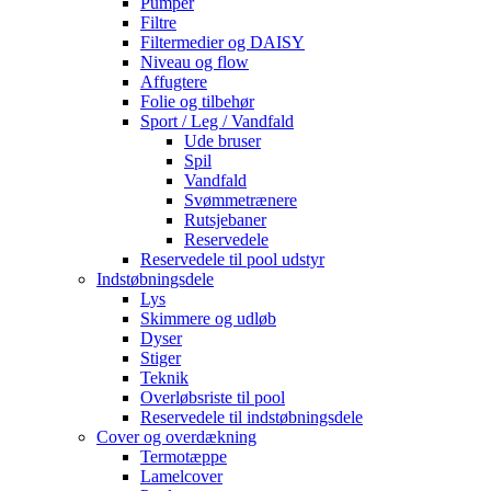
Pumper
Filtre
Filtermedier og DAISY
Niveau og flow
Affugtere
Folie og tilbehør
Sport / Leg / Vandfald
Ude bruser
Spil
Vandfald
Svømmetrænere
Rutsjebaner
Reservedele
Reservedele til pool udstyr
Indstøbningsdele
Lys
Skimmere og udløb
Dyser
Stiger
Teknik
Overløbsriste til pool
Reservedele til indstøbningsdele
Cover og overdækning
Termotæppe
Lamelcover