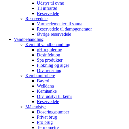
Udstyr til ovne
Til infrarød
Reservedele
Reservedele
Varmeelementer til sauna
Reservedele til dampgenerator
Øvrige reservedele
Vandbehandling
Kemi til vandbehandling
pH regulering
Desinfektion
Spa produkter
Flokning og alger
Div. rensning
Kemikontrollere
Bayrol
Welldana
Kemitanke
Div. udstyr til kemi
Reservedele
Måleudstyr
Doseringspumper
Privat brug
Pro brug
Termometre