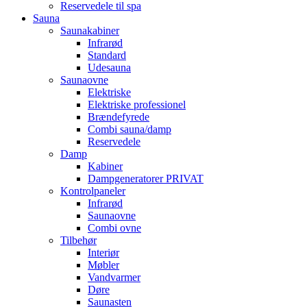
Reservedele til spa
Sauna
Saunakabiner
Infrarød
Standard
Udesauna
Saunaovne
Elektriske
Elektriske professionel
Brændefyrede
Combi sauna/damp
Reservedele
Damp
Kabiner
Dampgeneratorer PRIVAT
Kontrolpaneler
Infrarød
Saunaovne
Combi ovne
Tilbehør
Interiør
Møbler
Vandvarmer
Døre
Saunasten