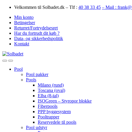
Skip
Skip
Velkommen til Solbadet.dk – Tlf :
40 38 33 45
– Mail : frank@
to
to
Min konto
navigation
content
Betingelser
Returret/Fortrydelsesret
Har du fortrudt dit køb ?
Data- og sikkerhedspolitik
Kontakt
Open
Close
Pool
Pool pakker
Pools
Milano (rund)
Toscana (oval)
Elba (8-tal)
ISOGreen – Styropor blokke
Fiberpools
PPP byggesystem
Pooltrapper
Reservedele til pools
Pool udstyr