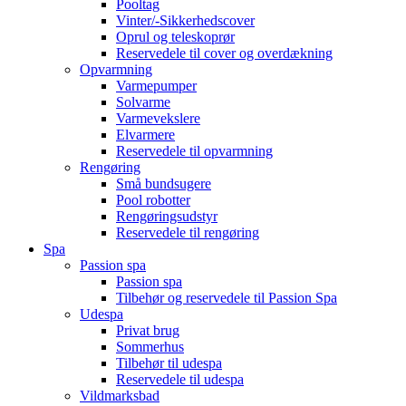
Pooltag
Vinter/-Sikkerhedscover
Oprul og teleskoprør
Reservedele til cover og overdækning
Opvarmning
Varmepumper
Solvarme
Varmevekslere
Elvarmere
Reservedele til opvarmning
Rengøring
Små bundsugere
Pool robotter
Rengøringsudstyr
Reservedele til rengøring
Spa
Passion spa
Passion spa
Tilbehør og reservedele til Passion Spa
Udespa
Privat brug
Sommerhus
Tilbehør til udespa
Reservedele til udespa
Vildmarksbad