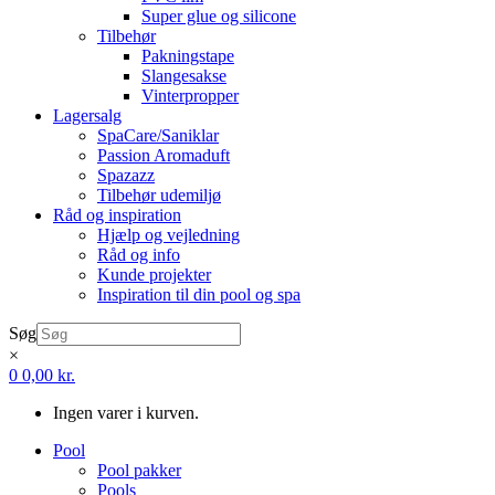
Super glue og silicone
Tilbehør
Pakningstape
Slangesakse
Vinterpropper
Lagersalg
SpaCare/Saniklar
Passion Aromaduft
Spazazz
Tilbehør udemiljø
Råd og inspiration
Hjælp og vejledning
Råd og info
Kunde projekter
Inspiration til din pool og spa
Søg
×
0
0,00
kr.
Ingen varer i kurven.
Pool
Pool pakker
Pools