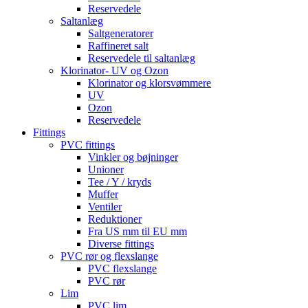
Reservedele
Saltanlæg
Saltgeneratorer
Raffineret salt
Reservedele til saltanlæg
Klorinator- UV og Ozon
Klorinator og klorsvømmere
UV
Ozon
Reservedele
Fittings
PVC fittings
Vinkler og bøjninger
Unioner
Tee / Y / kryds
Muffer
Ventiler
Reduktioner
Fra US mm til EU mm
Diverse fittings
PVC rør og flexslange
PVC flexslange
PVC rør
Lim
PVC lim