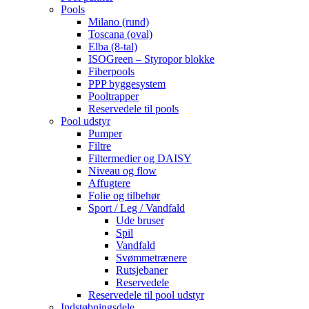
Pools
Milano (rund)
Toscana (oval)
Elba (8-tal)
ISOGreen – Styropor blokke
Fiberpools
PPP byggesystem
Pooltrapper
Reservedele til pools
Pool udstyr
Pumper
Filtre
Filtermedier og DAISY
Niveau og flow
Affugtere
Folie og tilbehør
Sport / Leg / Vandfald
Ude bruser
Spil
Vandfald
Svømmetrænere
Rutsjebaner
Reservedele
Reservedele til pool udstyr
Indstøbningsdele