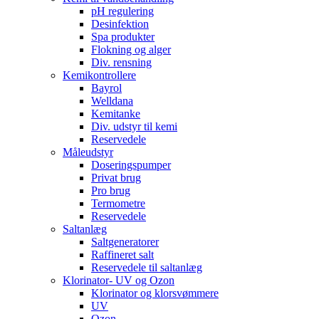
pH regulering
Desinfektion
Spa produkter
Flokning og alger
Div. rensning
Kemikontrollere
Bayrol
Welldana
Kemitanke
Div. udstyr til kemi
Reservedele
Måleudstyr
Doseringspumper
Privat brug
Pro brug
Termometre
Reservedele
Saltanlæg
Saltgeneratorer
Raffineret salt
Reservedele til saltanlæg
Klorinator- UV og Ozon
Klorinator og klorsvømmere
UV
Ozon