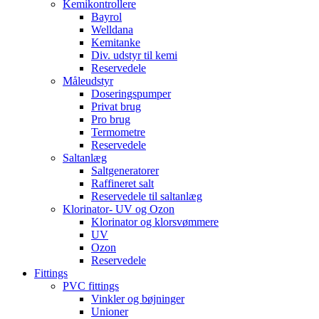
Kemikontrollere
Bayrol
Welldana
Kemitanke
Div. udstyr til kemi
Reservedele
Måleudstyr
Doseringspumper
Privat brug
Pro brug
Termometre
Reservedele
Saltanlæg
Saltgeneratorer
Raffineret salt
Reservedele til saltanlæg
Klorinator- UV og Ozon
Klorinator og klorsvømmere
UV
Ozon
Reservedele
Fittings
PVC fittings
Vinkler og bøjninger
Unioner