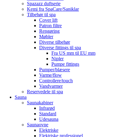
Spazazz duftserie
Kemi fra SpaCare/Saniklar
Tilbehør til spa
Cover lift
Patron filtre
Rengøring
Møbler
Diverse tilbehør
Diverse fittings til spa
Fra US mm til EU mm
Nipler
Pumpe fittings
Pumper/blæsere
Varme/flow
Controllere/touch
Vandvarmer
Reservedele til spa
Sauna
Saunakabiner
Infrarød
Standard
Udesauna
Saunaovne
Elektriske
Elektriske professionel