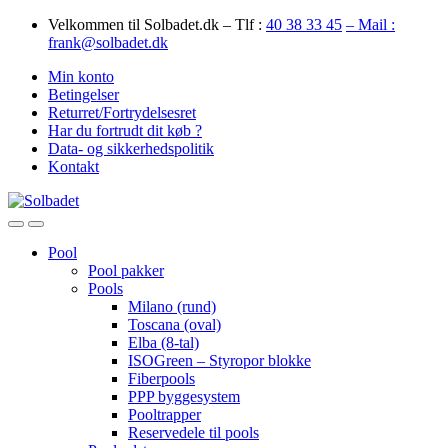
Skip
Skip
Velkommen til Solbadet.dk – Tlf :
40 38 33 45
– Mail :
to
to
frank@solbadet.dk
navigation
content
Min konto
Betingelser
Returret/Fortrydelsesret
Har du fortrudt dit køb ?
Data- og sikkerhedspolitik
Kontakt
Open
Close
Pool
Pool pakker
Pools
Milano (rund)
Toscana (oval)
Elba (8-tal)
ISOGreen – Styropor blokke
Fiberpools
PPP byggesystem
Pooltrapper
Reservedele til pools