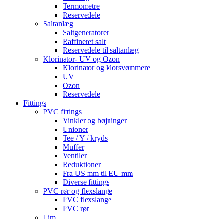
Termometre
Reservedele
Saltanlæg
Saltgeneratorer
Raffineret salt
Reservedele til saltanlæg
Klorinator- UV og Ozon
Klorinator og klorsvømmere
UV
Ozon
Reservedele
Fittings
PVC fittings
Vinkler og bøjninger
Unioner
Tee / Y / kryds
Muffer
Ventiler
Reduktioner
Fra US mm til EU mm
Diverse fittings
PVC rør og flexslange
PVC flexslange
PVC rør
Lim