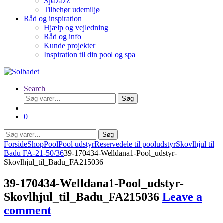
Spazazz
Tilbehør udemiljø
Råd og inspiration
Hjælp og vejledning
Råd og info
Kunde projekter
Inspiration til din pool og spa
Search
Søg
Søg
efter:
0
Søg
Søg
efter:
Forside
Shop
Pool
Pool udstyr
Reservedele til pooludstyr
Skovlhjul til
Badu FA-21-50/36
39-170434-Welldana1-Pool_udstyr-
Skovlhjul_til_Badu_FA215036
39-170434-Welldana1-Pool_udstyr-
Skovlhjul_til_Badu_FA215036
Leave a
comment