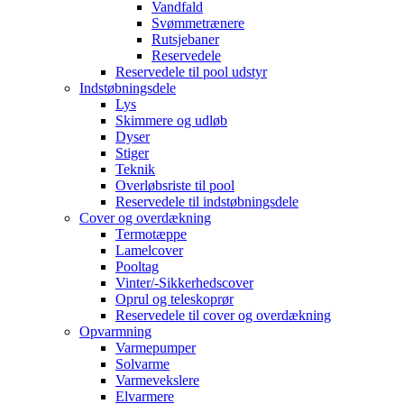
Vandfald
Svømmetrænere
Rutsjebaner
Reservedele
Reservedele til pool udstyr
Indstøbningsdele
Lys
Skimmere og udløb
Dyser
Stiger
Teknik
Overløbsriste til pool
Reservedele til indstøbningsdele
Cover og overdækning
Termotæppe
Lamelcover
Pooltag
Vinter/-Sikkerhedscover
Oprul og teleskoprør
Reservedele til cover og overdækning
Opvarmning
Varmepumper
Solvarme
Varmevekslere
Elvarmere