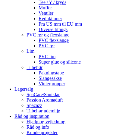
Tee / Y / kryds
Muffer
Ventiler
Reduktioner
Fra US mm til EU mm
Diverse fittings
PVC rør og flexslange
PVC flexslange
PVC rør
Lim
PVC lim
Super glue og silicone
Tilbehør
Pakningstape
Slangesakse
Vinterpropper
Lagersalg
SpaCare/Saniklar
Passion Aromaduft
Spazazz
Tilbehør udemiljø
Råd og inspiration
Hjælp og vejledning
Råd og info
Kunde projekter