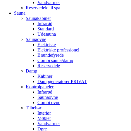
Vandvarmer
Reservedele til spa
Sauna
Saunakabiner
Infrarød
Standard
Udesauna
Saunaovne
Elektriske
Elektriske professionel
Brændefyrede
Combi sauna/damp
Reservedele
Damp
Kabiner
Dampgeneratorer PRIVAT
Kontrolpaneler
Infrarød
Saunaovne
Combi ovne
Tilbehør
Interiør
Møbler
Vandvarmer
Døre