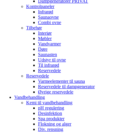
Dampgeneratorer PRIVAT
Kontrolpaneler
Infrarød
Saunaovne
Combi ovne
Tilbehør
Interiør
Møbler
Vandvarmer
Døre
Saunasten
Udstyr til ovne
Til infrarød
Reservedele
Reservedele
Varmeelementer til sauna
Reservedele til dampgenerator
Øvrige reservedele
Vandbehandling
Kemi til vandbehandling
pH regulering
Desinfektion
Spa produkter
Flokning og alger
Div. rensning