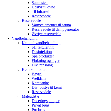
Saunasten
Udstyr til ovne
Til infrarød
Reservedele
Reservedele
Varmeelementer til sauna
Reservedele til dampgenerator
Øvrige reservedele
Vandbehandling
Kemi til vandbehandling
pH regulering
Desinfektion
Spa produkter
Flokning og alger
Div. rensning
Kemikontrollere
Bayrol
Welldana
Kemitanke
Div. udstyr til kemi
Reservedele
Måleudstyr
Doseringspumper
Privat brug
Pro brug