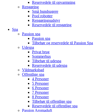
Reservedele til opvarmning
Rengøring
Små bundsugere
Pool robotter
Rengøringsudstyr
Reservedele til rengøring
Spa
Passion spa
Passion spa
Tilbehør og reservedele til Passion Spa
Udespa
Privat brug
Sommerhus
Tilbehør til udespa
Reservedele til udespa
Vildmarksbad
Offentlige spa
4 Personer
5 Personer
6 Personer
7 Personer
8 Personer
Tilbehør til offentlige spa
Reservedele til offentlige spa
Passion Aromaduft