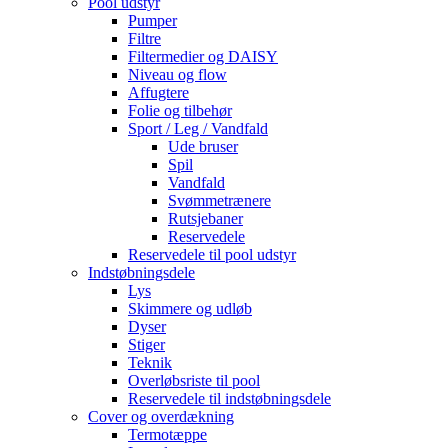
Pool udstyr
Pumper
Filtre
Filtermedier og DAISY
Niveau og flow
Affugtere
Folie og tilbehør
Sport / Leg / Vandfald
Ude bruser
Spil
Vandfald
Svømmetrænere
Rutsjebaner
Reservedele
Reservedele til pool udstyr
Indstøbningsdele
Lys
Skimmere og udløb
Dyser
Stiger
Teknik
Overløbsriste til pool
Reservedele til indstøbningsdele
Cover og overdækning
Termotæppe