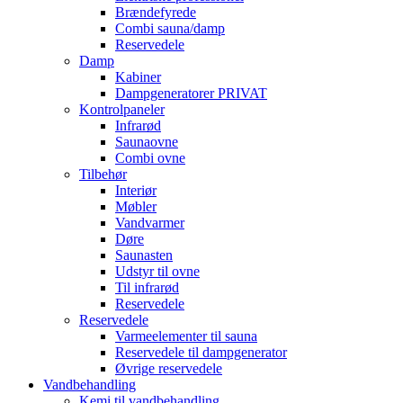
Brændefyrede
Combi sauna/damp
Reservedele
Damp
Kabiner
Dampgeneratorer PRIVAT
Kontrolpaneler
Infrarød
Saunaovne
Combi ovne
Tilbehør
Interiør
Møbler
Vandvarmer
Døre
Saunasten
Udstyr til ovne
Til infrarød
Reservedele
Reservedele
Varmeelementer til sauna
Reservedele til dampgenerator
Øvrige reservedele
Vandbehandling
Kemi til vandbehandling