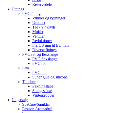
Reservedele
Fittings
PVC fittings
Vinkler og bøjninger
Unioner
Tee / Y / kryds
Muffer
Ventiler
Reduktioner
Fra US mm til EU mm
Diverse fittings
PVC rør og flexslange
PVC flexslange
PVC rør
Lim
PVC lim
Super glue og silicone
Tilbehør
Pakningstape
Slangesakse
Vinterpropper
Lagersalg
SpaCare/Saniklar
Passion Aromaduft