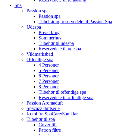
Spa
Passion spa
Passion spa
Tilbehør og reservedele til Passion Spa
Udespa
Privat brug
Sommerhus
Tilbehør til udespa
Reservedele til udespa
Vildmarksbad
Offentlige spa
4 Personer
5 Personer
6 Personer
7 Personer
8 Personer
Tilbehør til offentlige spa
Reservedele til offentlige spa
Passion Aromaduft
Spazazz duftserie
Kemi fra SpaCare/Saniklar
Tilbehør til spa
Cover lift
Patron filtre