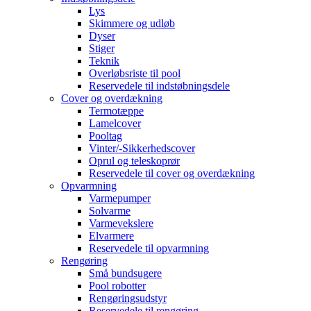
Lys
Skimmere og udløb
Dyser
Stiger
Teknik
Overløbsriste til pool
Reservedele til indstøbningsdele
Cover og overdækning
Termotæppe
Lamelcover
Pooltag
Vinter/-Sikkerhedscover
Oprul og teleskoprør
Reservedele til cover og overdækning
Opvarmning
Varmepumper
Solvarme
Varmevekslere
Elvarmere
Reservedele til opvarmning
Rengøring
Små bundsugere
Pool robotter
Rengøringsudstyr
Reservedele til rengøring