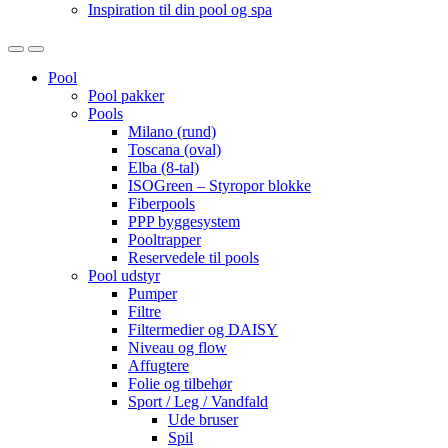
Inspiration til din pool og spa
Open
Close
Pool
Pool pakker
Pools
Milano (rund)
Toscana (oval)
Elba (8-tal)
ISOGreen – Styropor blokke
Fiberpools
PPP byggesystem
Pooltrapper
Reservedele til pools
Pool udstyr
Pumper
Filtre
Filtermedier og DAISY
Niveau og flow
Affugtere
Folie og tilbehør
Sport / Leg / Vandfald
Ude bruser
Spil