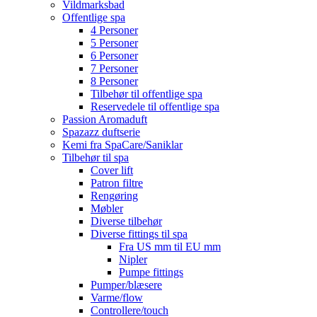
Vildmarksbad
Offentlige spa
4 Personer
5 Personer
6 Personer
7 Personer
8 Personer
Tilbehør til offentlige spa
Reservedele til offentlige spa
Passion Aromaduft
Spazazz duftserie
Kemi fra SpaCare/Saniklar
Tilbehør til spa
Cover lift
Patron filtre
Rengøring
Møbler
Diverse tilbehør
Diverse fittings til spa
Fra US mm til EU mm
Nipler
Pumpe fittings
Pumper/blæsere
Varme/flow
Controllere/touch