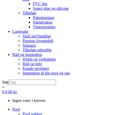
PVC lim
Super glue og silicone
Tilbehør
Pakningstape
Slangesakse
Vinterpropper
Lagersalg
SpaCare/Saniklar
Passion Aromaduft
Spazazz
Tilbehør udemiljø
Råd og inspiration
Hjælp og vejledning
Råd og info
Kunde projekter
Inspiration til din pool og spa
Søg
×
0
0,00
kr.
Ingen varer i kurven.
Pool
Pool pakker