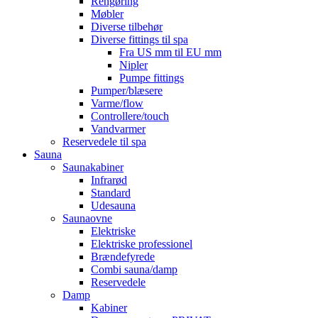
Rengøring
Møbler
Diverse tilbehør
Diverse fittings til spa
Fra US mm til EU mm
Nipler
Pumpe fittings
Pumper/blæsere
Varme/flow
Controllere/touch
Vandvarmer
Reservedele til spa
Sauna
Saunakabiner
Infrarød
Standard
Udesauna
Saunaovne
Elektriske
Elektriske professionel
Brændefyrede
Combi sauna/damp
Reservedele
Damp
Kabiner