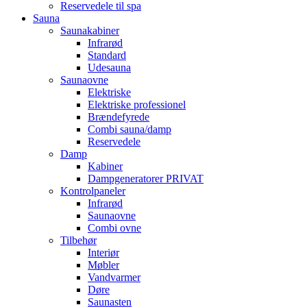
Reservedele til spa
Sauna
Saunakabiner
Infrarød
Standard
Udesauna
Saunaovne
Elektriske
Elektriske professionel
Brændefyrede
Combi sauna/damp
Reservedele
Damp
Kabiner
Dampgeneratorer PRIVAT
Kontrolpaneler
Infrarød
Saunaovne
Combi ovne
Tilbehør
Interiør
Møbler
Vandvarmer
Døre
Saunasten