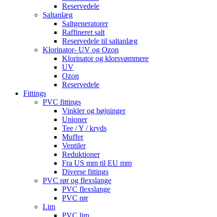
Reservedele
Saltanlæg
Saltgeneratorer
Raffineret salt
Reservedele til saltanlæg
Klorinator- UV og Ozon
Klorinator og klorsvømmere
UV
Ozon
Reservedele
Fittings
PVC fittings
Vinkler og bøjninger
Unioner
Tee / Y / kryds
Muffer
Ventiler
Reduktioner
Fra US mm til EU mm
Diverse fittings
PVC rør og flexslange
PVC flexslange
PVC rør
Lim
PVC lim