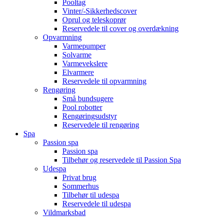
Pooltag
Vinter/-Sikkerhedscover
Oprul og teleskoprør
Reservedele til cover og overdækning
Opvarmning
Varmepumper
Solvarme
Varmevekslere
Elvarmere
Reservedele til opvarmning
Rengøring
Små bundsugere
Pool robotter
Rengøringsudstyr
Reservedele til rengøring
Spa
Passion spa
Passion spa
Tilbehør og reservedele til Passion Spa
Udespa
Privat brug
Sommerhus
Tilbehør til udespa
Reservedele til udespa
Vildmarksbad