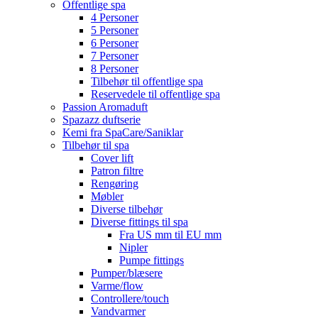
Offentlige spa
4 Personer
5 Personer
6 Personer
7 Personer
8 Personer
Tilbehør til offentlige spa
Reservedele til offentlige spa
Passion Aromaduft
Spazazz duftserie
Kemi fra SpaCare/Saniklar
Tilbehør til spa
Cover lift
Patron filtre
Rengøring
Møbler
Diverse tilbehør
Diverse fittings til spa
Fra US mm til EU mm
Nipler
Pumpe fittings
Pumper/blæsere
Varme/flow
Controllere/touch
Vandvarmer