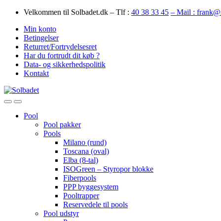
Skip
Skip
Velkommen til Solbadet.dk – Tlf :
40 38 33 45
– Mail : frank@
to
to
Min konto
navigation
content
Betingelser
Returret/Fortrydelsesret
Har du fortrudt dit køb ?
Data- og sikkerhedspolitik
Kontakt
Open
Close
Pool
Pool pakker
Pools
Milano (rund)
Toscana (oval)
Elba (8-tal)
ISOGreen – Styropor blokke
Fiberpools
PPP byggesystem
Pooltrapper
Reservedele til pools
Pool udstyr