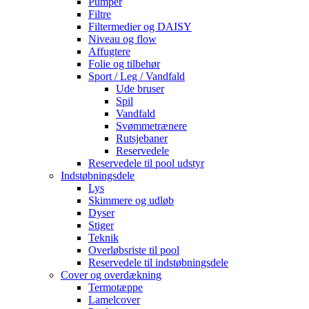
Pumper
Filtre
Filtermedier og DAISY
Niveau og flow
Affugtere
Folie og tilbehør
Sport / Leg / Vandfald
Ude bruser
Spil
Vandfald
Svømmetrænere
Rutsjebaner
Reservedele
Reservedele til pool udstyr
Indstøbningsdele
Lys
Skimmere og udløb
Dyser
Stiger
Teknik
Overløbsriste til pool
Reservedele til indstøbningsdele
Cover og overdækning
Termotæppe
Lamelcover