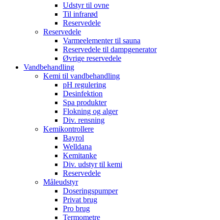
Udstyr til ovne
Til infrarød
Reservedele
Reservedele
Varmeelementer til sauna
Reservedele til dampgenerator
Øvrige reservedele
Vandbehandling
Kemi til vandbehandling
pH regulering
Desinfektion
Spa produkter
Flokning og alger
Div. rensning
Kemikontrollere
Bayrol
Welldana
Kemitanke
Div. udstyr til kemi
Reservedele
Måleudstyr
Doseringspumper
Privat brug
Pro brug
Termometre