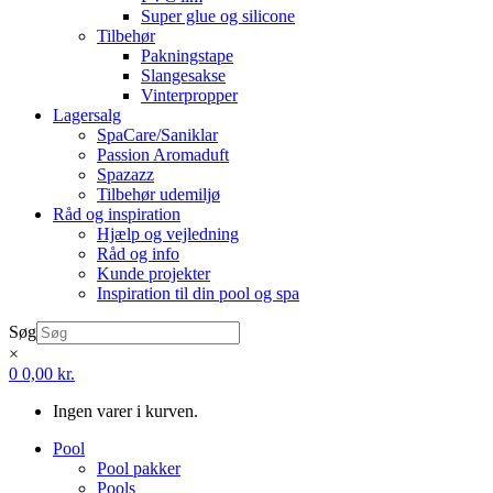
Super glue og silicone
Tilbehør
Pakningstape
Slangesakse
Vinterpropper
Lagersalg
SpaCare/Saniklar
Passion Aromaduft
Spazazz
Tilbehør udemiljø
Råd og inspiration
Hjælp og vejledning
Råd og info
Kunde projekter
Inspiration til din pool og spa
Søg
×
0
0,00
kr.
Ingen varer i kurven.
Pool
Pool pakker
Pools