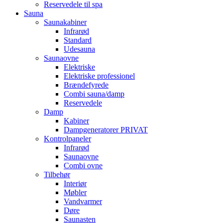
Reservedele til spa
Sauna
Saunakabiner
Infrarød
Standard
Udesauna
Saunaovne
Elektriske
Elektriske professionel
Brændefyrede
Combi sauna/damp
Reservedele
Damp
Kabiner
Dampgeneratorer PRIVAT
Kontrolpaneler
Infrarød
Saunaovne
Combi ovne
Tilbehør
Interiør
Møbler
Vandvarmer
Døre
Saunasten