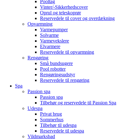
Pooltag
Vinter/-Sikkerhedscover
Oprul og teleskoprør
Reservedele til cover og overdækning
Opvarmning
Varmepumper
Solvarme
Varmevekslere
Elvarmere
Reservedele til opvarmning
Rengøring
Små bundsugere
Pool robotter
Rengøringsudstyr
Reservedele til rengøring
Spa
Passion spa
Passion spa
Tilbehør og reservedele til Passion Spa
Udespa
Privat brug
Sommerhus
Tilbehør til udespa
Reservedele til udespa
Vildmarksbad