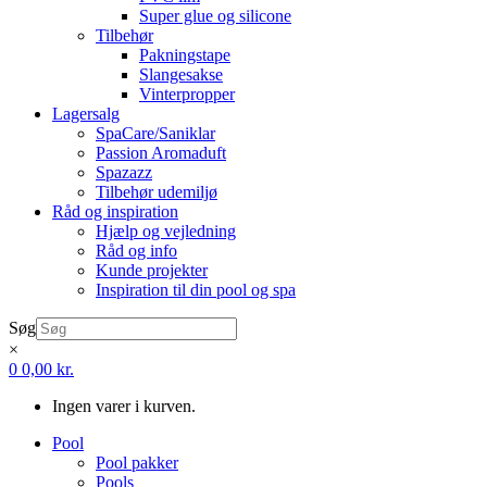
Super glue og silicone
Tilbehør
Pakningstape
Slangesakse
Vinterpropper
Lagersalg
SpaCare/Saniklar
Passion Aromaduft
Spazazz
Tilbehør udemiljø
Råd og inspiration
Hjælp og vejledning
Råd og info
Kunde projekter
Inspiration til din pool og spa
Søg
×
0
0,00
kr.
Ingen varer i kurven.
Pool
Pool pakker
Pools