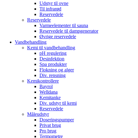
Udstyr til ovne
Til infrarød
Reservedele
Reservedele
Varmeelementer til sauna
Reservedele til dampgenerator
Øvrige reservedele
Vandbehandling
Kemi til vandbehandling
pH regulering
Desinfektion
Spa produkter
Flokning og alger
Div. rensning
Kemikontrollere
Bayrol
Welldana
Kemitanke
Div. udstyr til kemi
Reservedele
Måleudstyr
Doseringspumper
Privat brug
Pro brug
Termometre