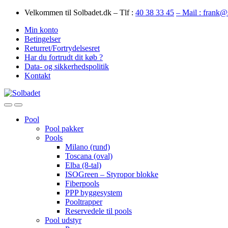
Skip
Skip
Velkommen til Solbadet.dk – Tlf :
40 38 33 45
– Mail : frank@
to
to
Min konto
navigation
content
Betingelser
Returret/Fortrydelsesret
Har du fortrudt dit køb ?
Data- og sikkerhedspolitik
Kontakt
Open
Close
Pool
Pool pakker
Pools
Milano (rund)
Toscana (oval)
Elba (8-tal)
ISOGreen – Styropor blokke
Fiberpools
PPP byggesystem
Pooltrapper
Reservedele til pools
Pool udstyr