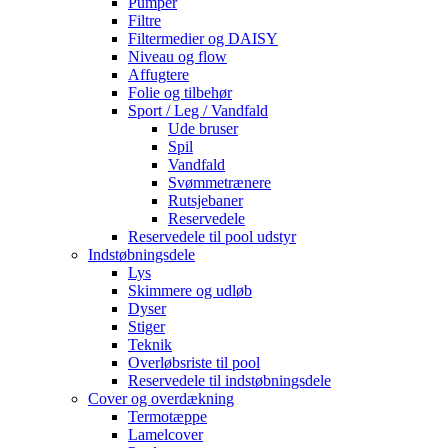
Pumper
Filtre
Filtermedier og DAISY
Niveau og flow
Affugtere
Folie og tilbehør
Sport / Leg / Vandfald
Ude bruser
Spil
Vandfald
Svømmetrænere
Rutsjebaner
Reservedele
Reservedele til pool udstyr
Indstøbningsdele
Lys
Skimmere og udløb
Dyser
Stiger
Teknik
Overløbsriste til pool
Reservedele til indstøbningsdele
Cover og overdækning
Termotæppe
Lamelcover