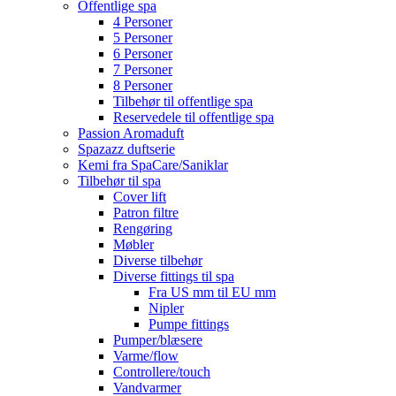
Offentlige spa
4 Personer
5 Personer
6 Personer
7 Personer
8 Personer
Tilbehør til offentlige spa
Reservedele til offentlige spa
Passion Aromaduft
Spazazz duftserie
Kemi fra SpaCare/Saniklar
Tilbehør til spa
Cover lift
Patron filtre
Rengøring
Møbler
Diverse tilbehør
Diverse fittings til spa
Fra US mm til EU mm
Nipler
Pumpe fittings
Pumper/blæsere
Varme/flow
Controllere/touch
Vandvarmer