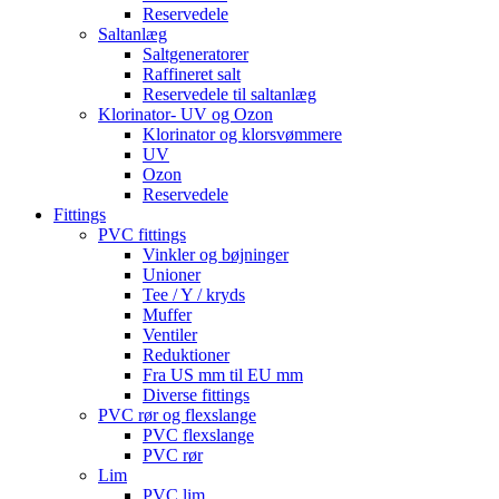
Reservedele
Saltanlæg
Saltgeneratorer
Raffineret salt
Reservedele til saltanlæg
Klorinator- UV og Ozon
Klorinator og klorsvømmere
UV
Ozon
Reservedele
Fittings
PVC fittings
Vinkler og bøjninger
Unioner
Tee / Y / kryds
Muffer
Ventiler
Reduktioner
Fra US mm til EU mm
Diverse fittings
PVC rør og flexslange
PVC flexslange
PVC rør
Lim
PVC lim