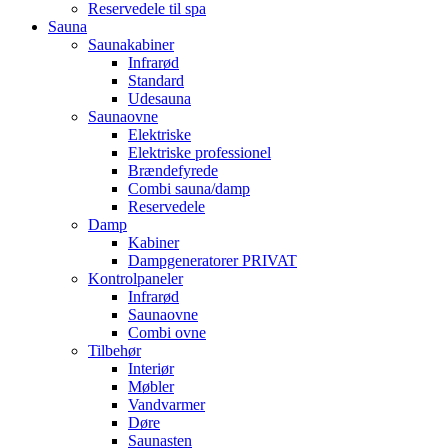
Reservedele til spa
Sauna
Saunakabiner
Infrarød
Standard
Udesauna
Saunaovne
Elektriske
Elektriske professionel
Brændefyrede
Combi sauna/damp
Reservedele
Damp
Kabiner
Dampgeneratorer PRIVAT
Kontrolpaneler
Infrarød
Saunaovne
Combi ovne
Tilbehør
Interiør
Møbler
Vandvarmer
Døre
Saunasten