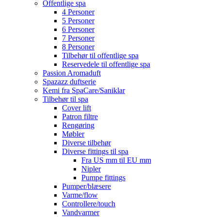
Offentlige spa
4 Personer
5 Personer
6 Personer
7 Personer
8 Personer
Tilbehør til offentlige spa
Reservedele til offentlige spa
Passion Aromaduft
Spazazz duftserie
Kemi fra SpaCare/Saniklar
Tilbehør til spa
Cover lift
Patron filtre
Rengøring
Møbler
Diverse tilbehør
Diverse fittings til spa
Fra US mm til EU mm
Nipler
Pumpe fittings
Pumper/blæsere
Varme/flow
Controllere/touch
Vandvarmer