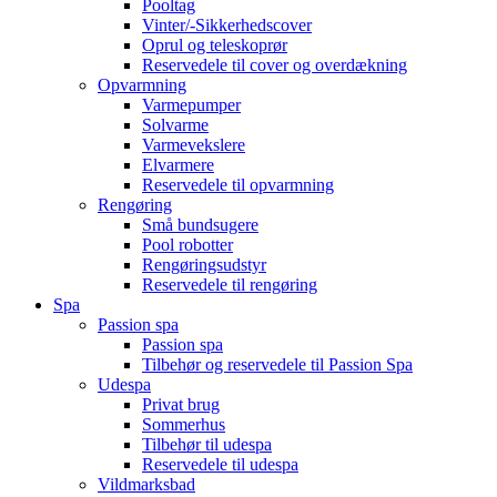
Pooltag
Vinter/-Sikkerhedscover
Oprul og teleskoprør
Reservedele til cover og overdækning
Opvarmning
Varmepumper
Solvarme
Varmevekslere
Elvarmere
Reservedele til opvarmning
Rengøring
Små bundsugere
Pool robotter
Rengøringsudstyr
Reservedele til rengøring
Spa
Passion spa
Passion spa
Tilbehør og reservedele til Passion Spa
Udespa
Privat brug
Sommerhus
Tilbehør til udespa
Reservedele til udespa
Vildmarksbad