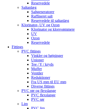
Reservedele
Saltanlæg
Saltgeneratorer
Raffineret salt
Reservedele til saltanlæg
Klorinator- UV og Ozon
Klorinator og klorsvømmere
UV
Ozon
Reservedele
Fittings
PVC fittings
Vinkler og bøjninger
Unioner
Tee / Y / kryds
Muffer
Ventiler
Reduktioner
Fra US mm til EU mm
Diverse fittings
PVC rør og flexslange
PVC flexslange
PVC rør
Lim
PVC lim