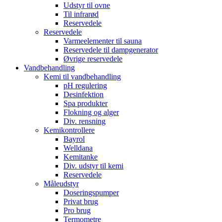
Udstyr til ovne
Til infrarød
Reservedele
Reservedele
Varmeelementer til sauna
Reservedele til dampgenerator
Øvrige reservedele
Vandbehandling
Kemi til vandbehandling
pH regulering
Desinfektion
Spa produkter
Flokning og alger
Div. rensning
Kemikontrollere
Bayrol
Welldana
Kemitanke
Div. udstyr til kemi
Reservedele
Måleudstyr
Doseringspumper
Privat brug
Pro brug
Termometre