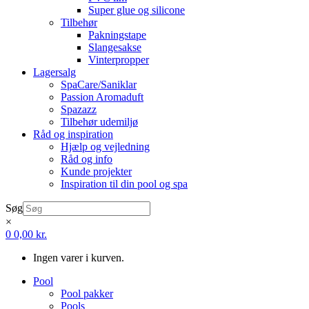
Super glue og silicone
Tilbehør
Pakningstape
Slangesakse
Vinterpropper
Lagersalg
SpaCare/Saniklar
Passion Aromaduft
Spazazz
Tilbehør udemiljø
Råd og inspiration
Hjælp og vejledning
Råd og info
Kunde projekter
Inspiration til din pool og spa
Søg
×
0
0,00
kr.
Ingen varer i kurven.
Pool
Pool pakker
Pools