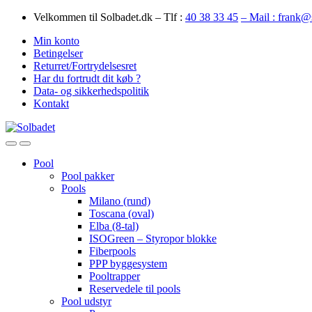
Skip
Skip
Velkommen til Solbadet.dk – Tlf :
40 38 33 45
– Mail : frank@
to
to
Min konto
navigation
content
Betingelser
Returret/Fortrydelsesret
Har du fortrudt dit køb ?
Data- og sikkerhedspolitik
Kontakt
Open
Close
Pool
Pool pakker
Pools
Milano (rund)
Toscana (oval)
Elba (8-tal)
ISOGreen – Styropor blokke
Fiberpools
PPP byggesystem
Pooltrapper
Reservedele til pools
Pool udstyr