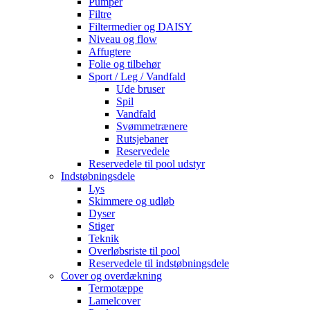
Pumper
Filtre
Filtermedier og DAISY
Niveau og flow
Affugtere
Folie og tilbehør
Sport / Leg / Vandfald
Ude bruser
Spil
Vandfald
Svømmetrænere
Rutsjebaner
Reservedele
Reservedele til pool udstyr
Indstøbningsdele
Lys
Skimmere og udløb
Dyser
Stiger
Teknik
Overløbsriste til pool
Reservedele til indstøbningsdele
Cover og overdækning
Termotæppe
Lamelcover