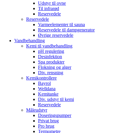
Udstyr til ovne
Til infrarød
Reservedele
Reservedele
Varmeelementer til sauna
Reservedele til dampgenerator
Øvrige reservedele
Vandbehandling
Kemi til vandbehandling
pH regulering
Desinfektion
Spa produkter
Flokning og alger
Div. rensning
Kemikontrollere
Bayrol
Welldana
Kemitanke
Div. udstyr til kemi
Reservedele
Måleudstyr
Doseringspumper
Privat brug
Pro brug
Termometre