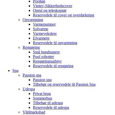
Pooltag
Vinter/-Sikkerhedscover
Oprul og teleskoprør
Reservedele til cover og overdækning
Opvarmning
Varmepumper
Solvarme
Varmevekslere
Elvarmere
Reservedele til opvarmning
Rengøring
Små bundsugere
Pool robotter
Rengøringsudstyr
Reservedele til rengøring
Spa
Passion spa
Passion spa
Tilbehør og reservedele til Passion Spa
Udespa
Privat brug
Sommerhus
Tilbehør til udespa
Reservedele til udespa
Vildmarksbad