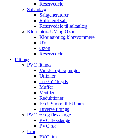
Reservedele
Saltanlæg
Saltgeneratorer
Raffineret salt
Reservedele til saltanlæg
Klorinator- UV og Ozon
Klorinator og klorsvømmere
UV
Ozon
Reservedele
Fittings
PVC fittings
Vinkler og bøjninger
Unioner
Tee / Y / kryds
Muffer
Ventiler
Reduktioner
Fra US mm til EU mm
Diverse fittings
PVC rør og flexslange
PVC flexslange
PVC rør
Lim
PVC lim