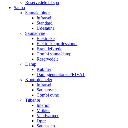
Reservedele til spa
Sauna
Saunakabiner
Infrarød
Standard
Udesauna
Saunaovne
Elektriske
Elektriske professionel
Brændefyrede
Combi sauna/damp
Reservedele
Damp
Kabiner
Dampgeneratorer PRIVAT
Kontrolpaneler
Infrarød
Saunaovne
Combi ovne
Tilbehør
Interiør
Møbler
Vandvarmer
Døre
Saunasten