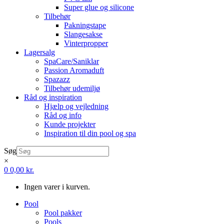
Super glue og silicone
Tilbehør
Pakningstape
Slangesakse
Vinterpropper
Lagersalg
SpaCare/Saniklar
Passion Aromaduft
Spazazz
Tilbehør udemiljø
Råd og inspiration
Hjælp og vejledning
Råd og info
Kunde projekter
Inspiration til din pool og spa
Søg
×
0
0,00
kr.
Ingen varer i kurven.
Pool
Pool pakker
Pools