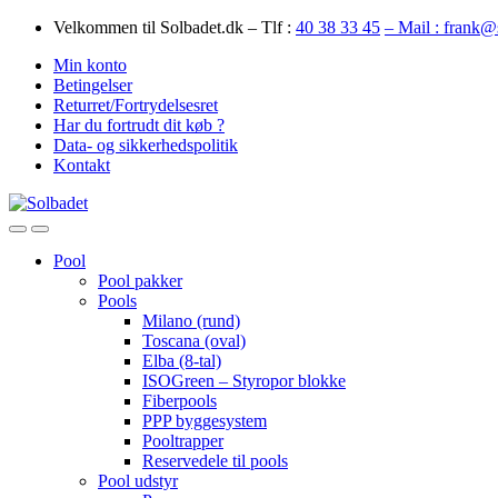
Skip
Skip
Velkommen til Solbadet.dk – Tlf :
40 38 33 45
– Mail : frank@
to
to
Min konto
navigation
content
Betingelser
Returret/Fortrydelsesret
Har du fortrudt dit køb ?
Data- og sikkerhedspolitik
Kontakt
Open
Close
Pool
Pool pakker
Pools
Milano (rund)
Toscana (oval)
Elba (8-tal)
ISOGreen – Styropor blokke
Fiberpools
PPP byggesystem
Pooltrapper
Reservedele til pools
Pool udstyr