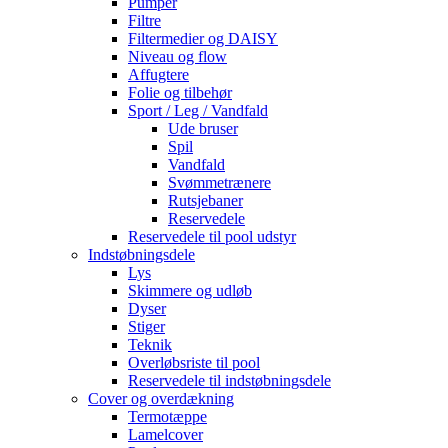
Pumper
Filtre
Filtermedier og DAISY
Niveau og flow
Affugtere
Folie og tilbehør
Sport / Leg / Vandfald
Ude bruser
Spil
Vandfald
Svømmetrænere
Rutsjebaner
Reservedele
Reservedele til pool udstyr
Indstøbningsdele
Lys
Skimmere og udløb
Dyser
Stiger
Teknik
Overløbsriste til pool
Reservedele til indstøbningsdele
Cover og overdækning
Termotæppe
Lamelcover