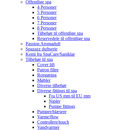
Offentlige spa
4 Personer
5 Personer
6 Personer
7 Personer
8 Personer
Tilbehør til offentlige spa
Reservedele til offentlige spa
Passion Aromaduft
Spazazz duftserie
Kemi fra SpaCare/Saniklar
Tilbehør til spa
Cover lift
Patron filtre
Rengøring
Møbler
Diverse tilbehør
Diverse fittings til spa
Fra US mm til EU mm
Nipler
Pumpe fittings
Pumper/blæsere
Varme/flow
Controllere/touch
Vandvarmer