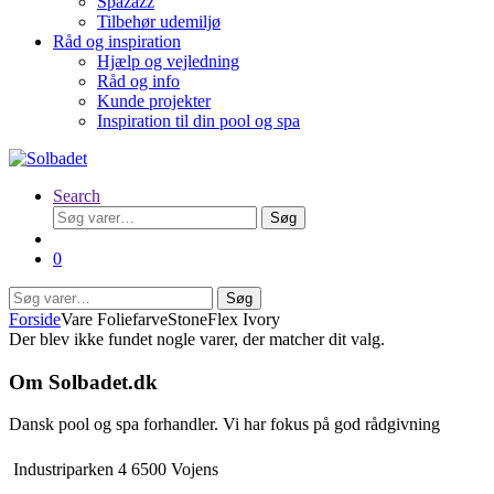
Spazazz
Tilbehør udemiljø
Råd og inspiration
Hjælp og vejledning
Råd og info
Kunde projekter
Inspiration til din pool og spa
Search
Søg
Søg
efter:
0
Søg
Søg
efter:
Forside
Vare Foliefarve
StoneFlex Ivory
Der blev ikke fundet nogle varer, der matcher dit valg.
Om Solbadet.dk
Dansk pool og spa forhandler. Vi har fokus på god rådgivning
Industriparken 4 6500 Vojens