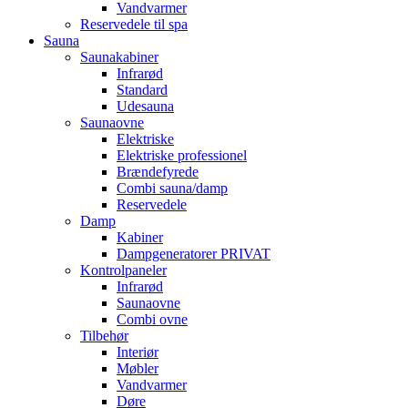
Vandvarmer
Reservedele til spa
Sauna
Saunakabiner
Infrarød
Standard
Udesauna
Saunaovne
Elektriske
Elektriske professionel
Brændefyrede
Combi sauna/damp
Reservedele
Damp
Kabiner
Dampgeneratorer PRIVAT
Kontrolpaneler
Infrarød
Saunaovne
Combi ovne
Tilbehør
Interiør
Møbler
Vandvarmer
Døre