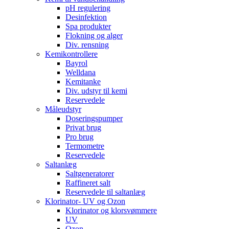
pH regulering
Desinfektion
Spa produkter
Flokning og alger
Div. rensning
Kemikontrollere
Bayrol
Welldana
Kemitanke
Div. udstyr til kemi
Reservedele
Måleudstyr
Doseringspumper
Privat brug
Pro brug
Termometre
Reservedele
Saltanlæg
Saltgeneratorer
Raffineret salt
Reservedele til saltanlæg
Klorinator- UV og Ozon
Klorinator og klorsvømmere
UV
Ozon