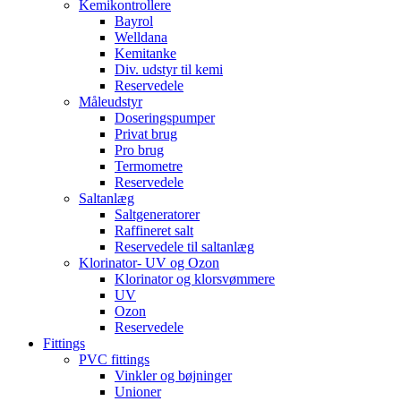
Kemikontrollere
Bayrol
Welldana
Kemitanke
Div. udstyr til kemi
Reservedele
Måleudstyr
Doseringspumper
Privat brug
Pro brug
Termometre
Reservedele
Saltanlæg
Saltgeneratorer
Raffineret salt
Reservedele til saltanlæg
Klorinator- UV og Ozon
Klorinator og klorsvømmere
UV
Ozon
Reservedele
Fittings
PVC fittings
Vinkler og bøjninger
Unioner