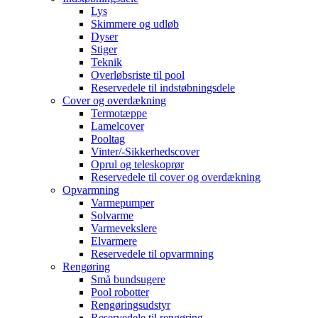
Lys
Skimmere og udløb
Dyser
Stiger
Teknik
Overløbsriste til pool
Reservedele til indstøbningsdele
Cover og overdækning
Termotæppe
Lamelcover
Pooltag
Vinter/-Sikkerhedscover
Oprul og teleskoprør
Reservedele til cover og overdækning
Opvarmning
Varmepumper
Solvarme
Varmevekslere
Elvarmere
Reservedele til opvarmning
Rengøring
Små bundsugere
Pool robotter
Rengøringsudstyr
Reservedele til rengøring