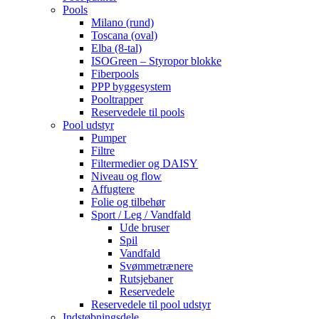
Pools
Milano (rund)
Toscana (oval)
Elba (8-tal)
ISOGreen – Styropor blokke
Fiberpools
PPP byggesystem
Pooltrapper
Reservedele til pools
Pool udstyr
Pumper
Filtre
Filtermedier og DAISY
Niveau og flow
Affugtere
Folie og tilbehør
Sport / Leg / Vandfald
Ude bruser
Spil
Vandfald
Svømmetrænere
Rutsjebaner
Reservedele
Reservedele til pool udstyr
Indstøbningsdele