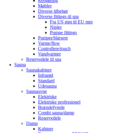
Rengøring
Møbler
Diverse tilbehør
Diverse fittings til spa
Fra US mm til EU mm
Nipler
Pumpe fittings
Pumper/blæsere
Varme/flow
Controllere/touch
Vandvarmer
Reservedele til spa
Sauna
Saunakabiner
Infrarød
Standard
Udesauna
Saunaovne
Elektriske
Elektriske professionel
Brændefyrede
Combi sauna/damp
Reservedele
Damp
Kabiner