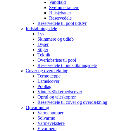
Vandfald
Svømmetrænere
Rutsjebaner
Reservedele
Reservedele til pool udstyr
Indstøbningsdele
Lys
Skimmere og udløb
Dyser
Stiger
Teknik
Overløbsriste til pool
Reservedele til indstøbningsdele
Cover og overdækning
Termotæppe
Lamelcover
Pooltag
Vinter/-Sikkerhedscover
Oprul og teleskoprør
Reservedele til cover og overdækning
Opvarmning
Varmepumper
Solvarme
Varmevekslere
Elvarmere