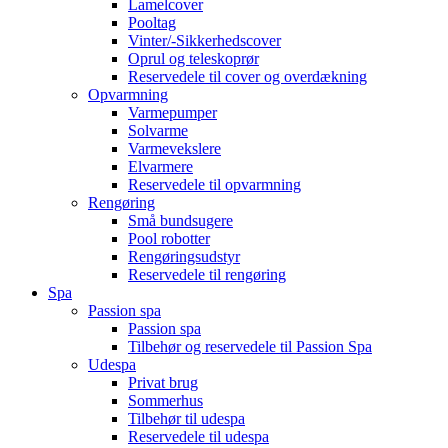
Lamelcover
Pooltag
Vinter/-Sikkerhedscover
Oprul og teleskoprør
Reservedele til cover og overdækning
Opvarmning
Varmepumper
Solvarme
Varmevekslere
Elvarmere
Reservedele til opvarmning
Rengøring
Små bundsugere
Pool robotter
Rengøringsudstyr
Reservedele til rengøring
Spa
Passion spa
Passion spa
Tilbehør og reservedele til Passion Spa
Udespa
Privat brug
Sommerhus
Tilbehør til udespa
Reservedele til udespa