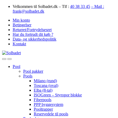
Skip
Skip
Velkommen til Solbadet.dk – Tlf :
40 38 33 45
– Mail :
to
to
frank@solbadet.dk
navigation
content
Min konto
Betingelser
Returret/Fortrydelsesret
Har du fortrudt dit køb ?
Data- og sikkerhedspolitik
Kontakt
Open
Close
Pool
Pool pakker
Pools
Milano (rund)
Toscana (oval)
Elba (8-tal)
ISOGreen – Styropor blokke
Fiberpools
PPP byggesystem
Pooltrapper
Reservedele til pools