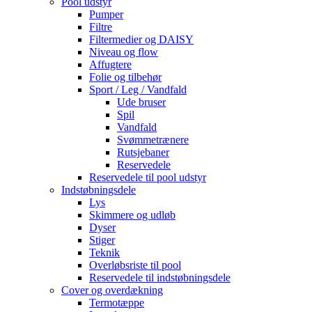
Pool udstyr
Pumper
Filtre
Filtermedier og DAISY
Niveau og flow
Affugtere
Folie og tilbehør
Sport / Leg / Vandfald
Ude bruser
Spil
Vandfald
Svømmetrænere
Rutsjebaner
Reservedele
Reservedele til pool udstyr
Indstøbningsdele
Lys
Skimmere og udløb
Dyser
Stiger
Teknik
Overløbsriste til pool
Reservedele til indstøbningsdele
Cover og overdækning
Termotæppe