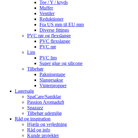
Tee / Y / kryds
Muffer
Ventiler
Reduktioner
Fra US mm til EU mm
Diverse fittings
PVC rør og flexslange
PVC flexslange
PVC rør
Lim
PVC lim
Super glue og silicone
Tilbehør
Pakningstape
Slangesakse
Vinterpropper
Lagersalg
SpaCare/Saniklar
Passion Aromaduft
Spazazz
Tilbehør udemiljø
Råd og inspiration
Hjælp og vejledning
Råd og info
Kunde projekter