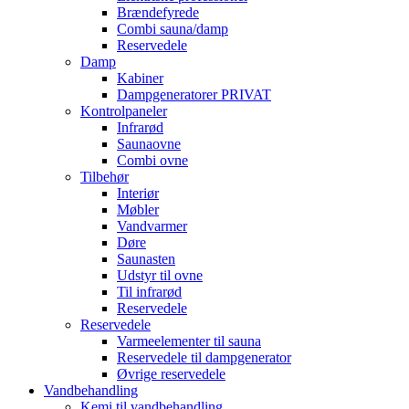
Brændefyrede
Combi sauna/damp
Reservedele
Damp
Kabiner
Dampgeneratorer PRIVAT
Kontrolpaneler
Infrarød
Saunaovne
Combi ovne
Tilbehør
Interiør
Møbler
Vandvarmer
Døre
Saunasten
Udstyr til ovne
Til infrarød
Reservedele
Reservedele
Varmeelementer til sauna
Reservedele til dampgenerator
Øvrige reservedele
Vandbehandling
Kemi til vandbehandling