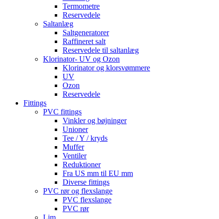
Termometre
Reservedele
Saltanlæg
Saltgeneratorer
Raffineret salt
Reservedele til saltanlæg
Klorinator- UV og Ozon
Klorinator og klorsvømmere
UV
Ozon
Reservedele
Fittings
PVC fittings
Vinkler og bøjninger
Unioner
Tee / Y / kryds
Muffer
Ventiler
Reduktioner
Fra US mm til EU mm
Diverse fittings
PVC rør og flexslange
PVC flexslange
PVC rør
Lim