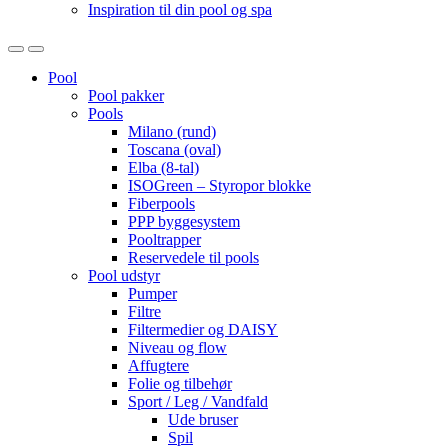
Inspiration til din pool og spa
Open
Close
Pool
Pool pakker
Pools
Milano (rund)
Toscana (oval)
Elba (8-tal)
ISOGreen – Styropor blokke
Fiberpools
PPP byggesystem
Pooltrapper
Reservedele til pools
Pool udstyr
Pumper
Filtre
Filtermedier og DAISY
Niveau og flow
Affugtere
Folie og tilbehør
Sport / Leg / Vandfald
Ude bruser
Spil