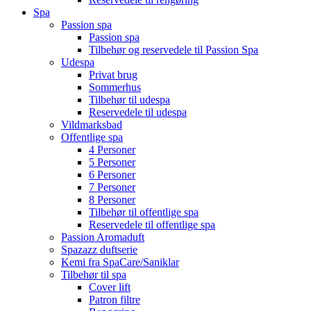
Spa
Passion spa
Passion spa
Tilbehør og reservedele til Passion Spa
Udespa
Privat brug
Sommerhus
Tilbehør til udespa
Reservedele til udespa
Vildmarksbad
Offentlige spa
4 Personer
5 Personer
6 Personer
7 Personer
8 Personer
Tilbehør til offentlige spa
Reservedele til offentlige spa
Passion Aromaduft
Spazazz duftserie
Kemi fra SpaCare/Saniklar
Tilbehør til spa
Cover lift
Patron filtre