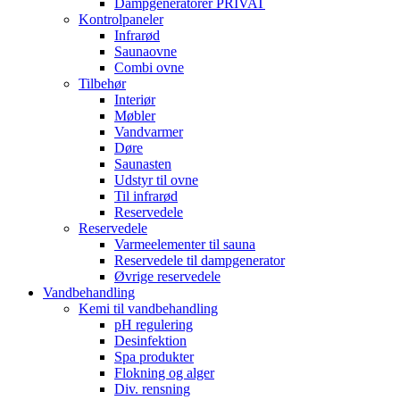
Dampgeneratorer PRIVAT
Kontrolpaneler
Infrarød
Saunaovne
Combi ovne
Tilbehør
Interiør
Møbler
Vandvarmer
Døre
Saunasten
Udstyr til ovne
Til infrarød
Reservedele
Reservedele
Varmeelementer til sauna
Reservedele til dampgenerator
Øvrige reservedele
Vandbehandling
Kemi til vandbehandling
pH regulering
Desinfektion
Spa produkter
Flokning og alger
Div. rensning