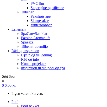
PVC lim
Super glue og silicone
Tilbehør
Pakningstape
Slangesakse
Vinterpropper
Lagersalg
SpaCare/Saniklar
Passion Aromaduft
Spazazz
Tilbehør udemiljø
Råd og inspiration
Hjælp og vejledning
Råd og info
Kunde projekter
Inspiration til din pool og spa
Søg
×
0
0,00
kr.
Ingen varer i kurven.
Pool
Pool pakker