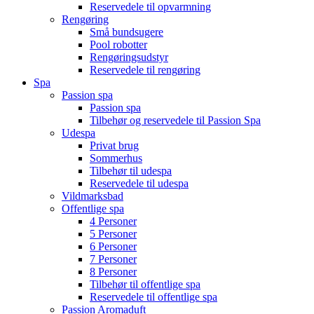
Reservedele til opvarmning
Rengøring
Små bundsugere
Pool robotter
Rengøringsudstyr
Reservedele til rengøring
Spa
Passion spa
Passion spa
Tilbehør og reservedele til Passion Spa
Udespa
Privat brug
Sommerhus
Tilbehør til udespa
Reservedele til udespa
Vildmarksbad
Offentlige spa
4 Personer
5 Personer
6 Personer
7 Personer
8 Personer
Tilbehør til offentlige spa
Reservedele til offentlige spa
Passion Aromaduft