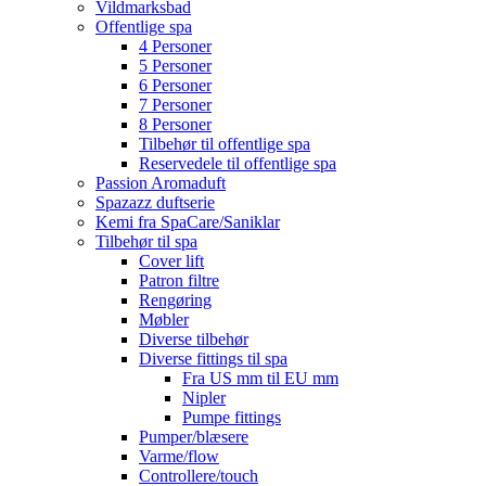
Vildmarksbad
Offentlige spa
4 Personer
5 Personer
6 Personer
7 Personer
8 Personer
Tilbehør til offentlige spa
Reservedele til offentlige spa
Passion Aromaduft
Spazazz duftserie
Kemi fra SpaCare/Saniklar
Tilbehør til spa
Cover lift
Patron filtre
Rengøring
Møbler
Diverse tilbehør
Diverse fittings til spa
Fra US mm til EU mm
Nipler
Pumpe fittings
Pumper/blæsere
Varme/flow
Controllere/touch