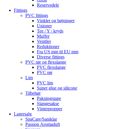
Reservedele
Fittings
PVC fittings
Vinkler og bøjninger
Unioner
Tee / Y / kryds
Muffer
Ventiler
Reduktioner
Fra US mm til EU mm
Diverse fittings
PVC rør og flexslange
PVC flexslange
PVC rør
Lim
PVC lim
Super glue og silicone
Tilbehør
Pakningstape
Slangesakse
Vinterpropper
Lagersalg
SpaCare/Saniklar
Passion Aromaduft