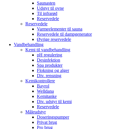
Saunasten
Udstyr til ovne
Til infrarød
Reservedele
Reservedele
Varmeelementer til sauna
Reservedele til dampgenerator
Øvrige reservedele
Vandbehandling
Kemi til vandbehandling
pH regulering
Desinfektion
Spa produkter
Flokning og alger
Div. rensning
Kemikontrollere
Bayrol
Welldana
Kemitanke
Div. udstyr til kemi
Reservedele
Måleudstyr
Doseringspumper
Privat brug
Pro brug