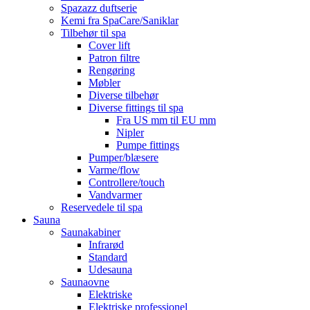
Spazazz duftserie
Kemi fra SpaCare/Saniklar
Tilbehør til spa
Cover lift
Patron filtre
Rengøring
Møbler
Diverse tilbehør
Diverse fittings til spa
Fra US mm til EU mm
Nipler
Pumpe fittings
Pumper/blæsere
Varme/flow
Controllere/touch
Vandvarmer
Reservedele til spa
Sauna
Saunakabiner
Infrarød
Standard
Udesauna
Saunaovne
Elektriske
Elektriske professionel