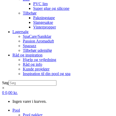
PVC lim
Super glue og silicone
Tilbehør
Pakningstape
Slangesakse
Vinterpropper
Lagersalg
SpaCare/Saniklar
Passion Aromaduft
Spazazz
Tilbehør udemiljø
Råd og inspiration
Hjælp og vejledning
Råd og info
Kunde projekter
Inspiration til din pool og spa
Søg
×
0
0,00
kr.
Ingen varer i kurven.
Pool
Pool pakker