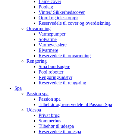
Lamelcover
Pooltag
Vinter/-Sikkerhedscover
Oprul og teleskoprør
Reservedele til cover og overdækning
Opvarmning
Varmepumper
Solvarme
Varmevekslere
Elvarmere
Reservedele til opvarmning
Rengøring
Små bundsugere
Pool robotter
Rengøringsudstyr
Reservedele til rengøring
Spa
Passion spa
Passion spa
Tilbehør og reservedele til Passion Spa
Udespa
Privat brug
Sommerhus
Tilbehør til udespa
Reservedele til udespa