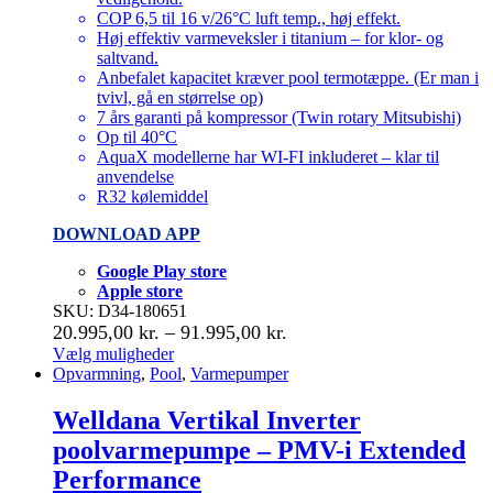
COP 6,5 til 16 v/26°C luft temp., høj effekt.
Høj effektiv varmeveksler i titanium – for klor- og
saltvand.
Anbefalet kapacitet kræver pool termotæppe. (Er man i
tvivl, gå en størrelse op)
7 års garanti på kompressor (Twin rotary Mitsubishi)
Op til 40°C
AquaX modellerne har WI-FI inkluderet – klar til
anvendelse
R32 kølemiddel
DOWNLOAD APP
Google Play store
Apple store
SKU: D34-180651
Prisinterval:
20.995,00
kr.
–
91.995,00
kr.
20.995,00 kr.
Vælg muligheder
Dette
Opvarmning
,
Pool
,
Varmepumper
til
vare
91.995,00 kr.
har
Welldana Vertikal Inverter
flere
poolvarmepumpe – PMV-i Extended
varianter.
Mulighederne
Performance
kan