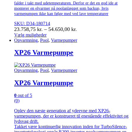
falder i takt med udetemperaturen. Derfor er det en god ide at
monterer en elvarmer på poolanlægget som backup, hvis
varmepumpen ikke kan følge med ved lave temperaturer
SKU: D34-180714
Prisinterval:
23.758,75
kr.
–
54.650,00
kr.
23.758,75 kr.
Vælg muligheder
Dette
Opvarmning
,
Pool
,
Varmepumper
til
vare
54.650,00 kr.
har
XP26 Varmepumpe
flere
varianter.
Mulighederne
Opvarmning
,
Pool
,
Varmepumper
kan
vælges
XP26 Varmepumpe
på
varesiden
0
out of 5
(0)
Oplev den næste generation af ydeevne med XP26-
varmepumpen, der er konstrueret til enestående effektivitet og
lydsvag drift.
Takket være kontinuerlig innovation inden for TurboSilence-
inverterteknologi opnår R290-inverter-poolvarmepumpen en