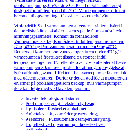
Welldana® Inverter Plus
, er en meget effektiv
poolvarmepumpe, 65% større COP end on/off modeller og
designet for luft temp. ned til -7°C. Varmepumpen er primært
beregnet til opvarmning af bassiner i sommerhalvåret.
Vinterdrift:
Skal varmepumpen anvendes i vinterhalvåret i
det nordiske klima, skal der justeres på de fabriksindstillede
afrimningsparametre. Kontakt da forhandleren.
Varmepumpens arbejdsområde er til lufttemperaturer mellem
-7 og 43°C og Poolvandtemperaturer mellem 9 og 40°C.
Bemærk at kommer poolvandstemperaturen under 4°C går
varmepumpen i frostsikret tilstand og stopper indtil
temperaturen igen er 8°C eller derover. . Vi anbefaler at hæve
varmepumpen 30cm. over jorden for at undgå opbyggelse af
is fra afrimningsvand. Effekten af en varmepumpe falder i takt
med udetemperaturen. Derfor er det en god ide at monterer en
elvarmer på poolanlægget som backup, hvis varmepumpen
ikke kan følge med ved lave temperaturer
Inverter teknologi, soft starter
Pool pumpestyring – ekstrem lydsvag
Høj isoleret forstærket alukabinet
Anbefales til kystområder (ruster aldrig).
9 sensorer – Fuldautomatisk temperaturstyring.
Høj effekt ved opvarmning – lav effekt ved
vedligehold.