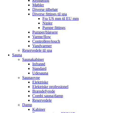
Rengøring
Møbler
Diverse tilbehør
Diverse fittings til spa
Fra US mm til EU mm
Nipler
Pumpe fittings
Pumper/blæsere
Varme/flow
Controllere/touch
Vandvarmer
Reservedele til spa
Sauna
Saunakabiner
Infrarød
Standard
Udesauna
Saunaovne
Elektriske
Elektriske professionel
Brændefyrede
Combi sauna/damp
Reservedele
Damp
Kabiner