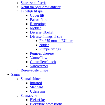
Spazazz duftserie
Kemi fra SpaCare/Saniklar
Tilbehør til spa
Cover lift
Patron filtre
Rengøring
Møbler
Diverse tilbehør
Diverse fittings til spa
Fra US mm til EU mm
Nipler
Pumpe fittings
Pumper/blæsere
Varme/flow
Controllere/touch
Vandvarmer
Reservedele til spa
Sauna
Saunakabiner
Infrarød
Standard
Udesauna
Saunaovne
Elektriske
Elektriske professionel