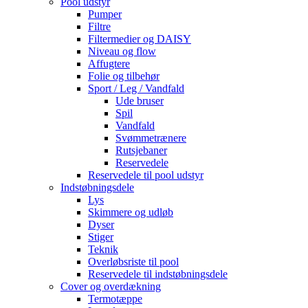
Pool udstyr
Pumper
Filtre
Filtermedier og DAISY
Niveau og flow
Affugtere
Folie og tilbehør
Sport / Leg / Vandfald
Ude bruser
Spil
Vandfald
Svømmetrænere
Rutsjebaner
Reservedele
Reservedele til pool udstyr
Indstøbningsdele
Lys
Skimmere og udløb
Dyser
Stiger
Teknik
Overløbsriste til pool
Reservedele til indstøbningsdele
Cover og overdækning
Termotæppe