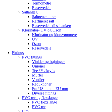
Termometre
Reservedele
Saltanlæg
Saltgeneratorer
Raffineret salt
Reservedele til saltanlæg
Klorinator- UV og Ozon
Klorinator og klorsvømmere
UV
Ozon
Reservedele
Fittings
PVC fittings
Vinkler og bøjninger
Unioner
Tee / Y / kryds
Muffer
Ventiler
Reduktioner
Fra US mm til EU mm
Diverse fittings
PVC rør og flexslange
PVC flexslange
PVC rør
Lim