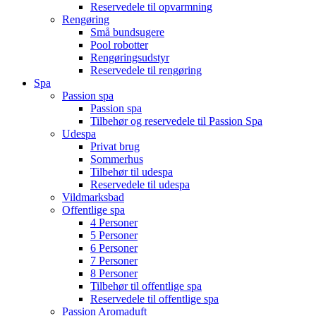
Reservedele til opvarmning
Rengøring
Små bundsugere
Pool robotter
Rengøringsudstyr
Reservedele til rengøring
Spa
Passion spa
Passion spa
Tilbehør og reservedele til Passion Spa
Udespa
Privat brug
Sommerhus
Tilbehør til udespa
Reservedele til udespa
Vildmarksbad
Offentlige spa
4 Personer
5 Personer
6 Personer
7 Personer
8 Personer
Tilbehør til offentlige spa
Reservedele til offentlige spa
Passion Aromaduft