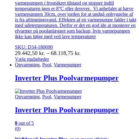
varmepumpen i frostsikret tilstand og stopper indtil
temperaturen igen er 8°C eller derover. Vi anbefaler at hæve
varmepumpen 30cm. over jorden for at undgå opbyggelse af
is fra afrimningsvand. Effekten af en varmepumpe falder i takt
med udetemperaturen. Derfor er det en god ide at monterer en
elvarmer på poolanlægget som backup, hvis varmepumpen
ikke kan følge med ved lave temperaturer
SKU: D34-180690
Prisinterval:
29.442,50
kr.
–
68.118,75
kr.
29.442,50 kr.
Vælg muligheder
Dette
Opvarmning
,
Pool
,
Varmepumper
til
vare
68.118,75 kr.
har
Inverter Plus Poolvarmepumper
flere
varianter.
Mulighederne
Opvarmning
,
Pool
,
Varmepumper
kan
vælges
Inverter Plus Poolvarmepumper
på
varesiden
0
out of 5
(0)