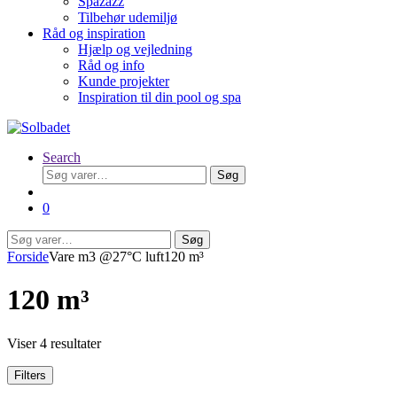
Spazazz
Tilbehør udemiljø
Råd og inspiration
Hjælp og vejledning
Råd og info
Kunde projekter
Inspiration til din pool og spa
Search
Søg
Søg
efter:
0
Søg
Søg
efter:
Forside
Vare m3 @27°C luft
120 m³
120 m³
Viser 4 resultater
Filters