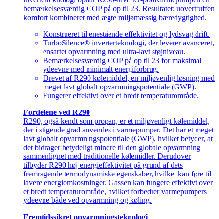
bemærkelsesværdig COP på op til 23. Resultatet: uovertruffen
komfort kombineret med ægte miljømæssig bæredygtighed.
Konstrueret til enestående effektivitet og lydsvag drift.
TurboSilence® inverterteknologi, der leverer avanceret,
ensartet opvarmning med ultra-lavt støjniveau.
Bemærkelsesværdig COP på op til 23 for maksimal
ydeevne med minimalt energiforbrug.
Drevet af R290 kølemiddel, en miljøvenlig løsning med
meget lavt globalt opvarmningspotentiale (GWP).
Fungerer effektivt over et bredt temperaturområde.
Fordelene ved R290
R290, også kendt som propan, er et miljøvenligt kølemiddel,
der i stigende grad anvendes i varmepumper. Det har et meget
lavt globalt opvarmningspotentiale (GWP), hvilket betyder, at
det bidrager betydeligt mindre til den globale opvarmning
sammenlignet med traditionelle kølemidler. Derudover
tilbyder R290 høj energieffektivitet på grund af dets
fremragende termodynamiske egenskaber, hvilket kan føre til
lavere energiomkostninger. Gassen kan fungere effektivt over
et bredt temperaturområde, hvilket forbedrer varmepumpers
ydeevne både ved opvarmning og køling.
Fremtidssikret opvarmningsteknologi