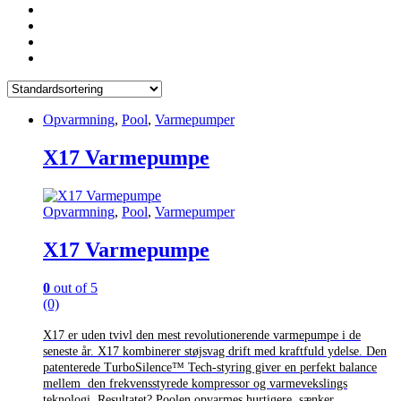
Opvarmning
,
Pool
,
Varmepumper
X17 Varmepumpe
Opvarmning
,
Pool
,
Varmepumper
X17 Varmepumpe
0
out of 5
(0)
X17 er uden tvivl den mest revolutionerende varmepumpe i de
seneste år. X17 kombinerer støjsvag drift med kraftfuld ydelse. Den
patenterede TurboSilence™ Tech-styring giver en perfekt balance
mellem den frekvensstyrede kompressor og varmevekslings
teknologi. Resultatet? Poolen opvarmes hurtigere, sænker