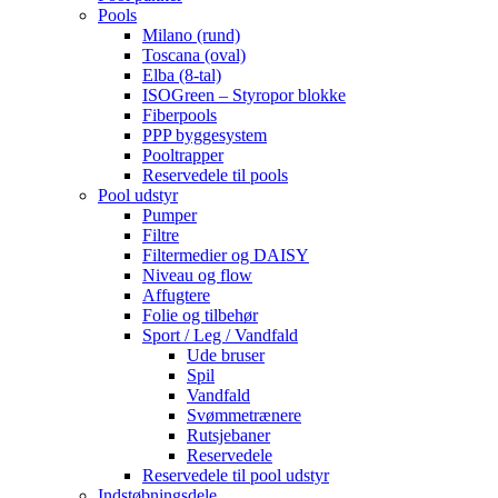
Pools
Milano (rund)
Toscana (oval)
Elba (8-tal)
ISOGreen – Styropor blokke
Fiberpools
PPP byggesystem
Pooltrapper
Reservedele til pools
Pool udstyr
Pumper
Filtre
Filtermedier og DAISY
Niveau og flow
Affugtere
Folie og tilbehør
Sport / Leg / Vandfald
Ude bruser
Spil
Vandfald
Svømmetrænere
Rutsjebaner
Reservedele
Reservedele til pool udstyr
Indstøbningsdele