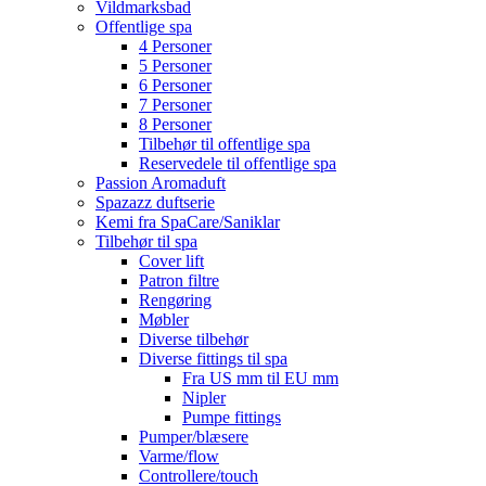
Vildmarksbad
Offentlige spa
4 Personer
5 Personer
6 Personer
7 Personer
8 Personer
Tilbehør til offentlige spa
Reservedele til offentlige spa
Passion Aromaduft
Spazazz duftserie
Kemi fra SpaCare/Saniklar
Tilbehør til spa
Cover lift
Patron filtre
Rengøring
Møbler
Diverse tilbehør
Diverse fittings til spa
Fra US mm til EU mm
Nipler
Pumpe fittings
Pumper/blæsere
Varme/flow
Controllere/touch