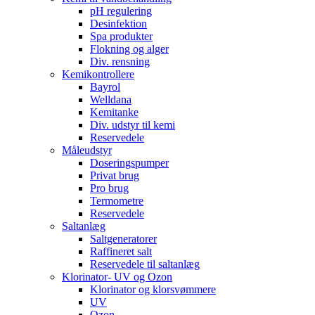
pH regulering
Desinfektion
Spa produkter
Flokning og alger
Div. rensning
Kemikontrollere
Bayrol
Welldana
Kemitanke
Div. udstyr til kemi
Reservedele
Måleudstyr
Doseringspumper
Privat brug
Pro brug
Termometre
Reservedele
Saltanlæg
Saltgeneratorer
Raffineret salt
Reservedele til saltanlæg
Klorinator- UV og Ozon
Klorinator og klorsvømmere
UV
Ozon