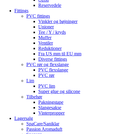
Reservedele
Fittings
PVC fittings
Vinkler og bøjninger
Unioner
Tee / Y / kryds
Muffer
Ventiler
Reduktioner
Fra US mm til EU mm
Diverse fittings
PVC rør og flexslange
PVC flexslange
PVC rør
Lim
PVC lim
Super glue og silicone
Tilbehør
Pakningstape
Slangesakse
Vinterpropper
Lagersalg
SpaCare/Saniklar
Passion Aromaduft