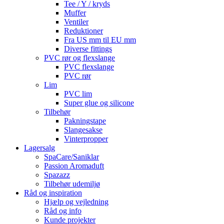
Tee / Y / kryds
Muffer
Ventiler
Reduktioner
Fra US mm til EU mm
Diverse fittings
PVC rør og flexslange
PVC flexslange
PVC rør
Lim
PVC lim
Super glue og silicone
Tilbehør
Pakningstape
Slangesakse
Vinterpropper
Lagersalg
SpaCare/Saniklar
Passion Aromaduft
Spazazz
Tilbehør udemiljø
Råd og inspiration
Hjælp og vejledning
Råd og info
Kunde projekter