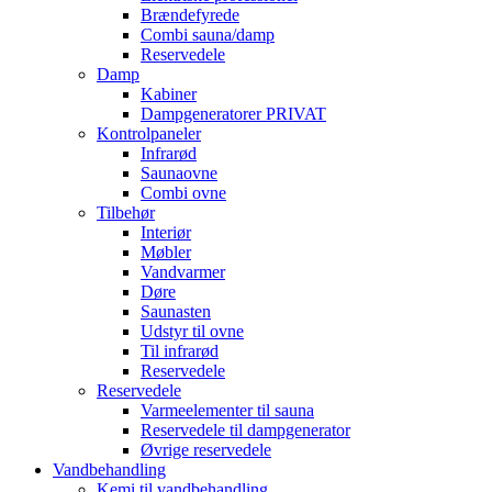
Brændefyrede
Combi sauna/damp
Reservedele
Damp
Kabiner
Dampgeneratorer PRIVAT
Kontrolpaneler
Infrarød
Saunaovne
Combi ovne
Tilbehør
Interiør
Møbler
Vandvarmer
Døre
Saunasten
Udstyr til ovne
Til infrarød
Reservedele
Reservedele
Varmeelementer til sauna
Reservedele til dampgenerator
Øvrige reservedele
Vandbehandling
Kemi til vandbehandling