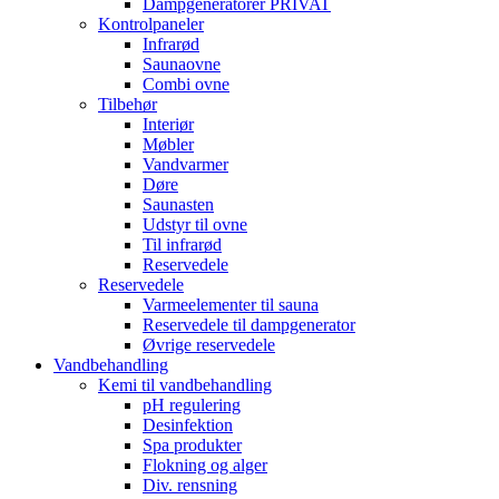
Dampgeneratorer PRIVAT
Kontrolpaneler
Infrarød
Saunaovne
Combi ovne
Tilbehør
Interiør
Møbler
Vandvarmer
Døre
Saunasten
Udstyr til ovne
Til infrarød
Reservedele
Reservedele
Varmeelementer til sauna
Reservedele til dampgenerator
Øvrige reservedele
Vandbehandling
Kemi til vandbehandling
pH regulering
Desinfektion
Spa produkter
Flokning og alger
Div. rensning