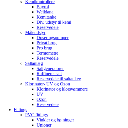
Kemikontrollere
Bayrol
Welldana
Kemitanke
Div. udstyr til kemi
Reservedele
Måleudstyr
Doseringspumper
Privat brug
Pro brug
Termometre
Reservedele
Saltanlæg
Saltgeneratorer
Raffineret salt
Reservedele til saltanlæg
Klorinator- UV og Ozon
Klorinator og klorsvømmere
UV
Ozon
Reservedele
Fittings
PVC fittings
Vinkler og bøjninger
Unioner