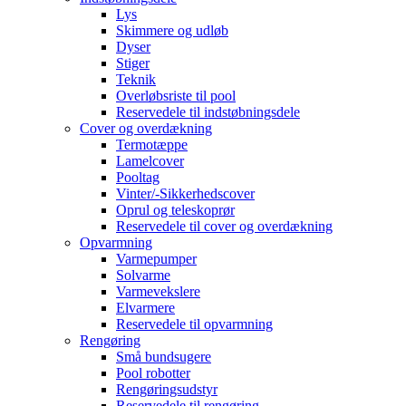
Lys
Skimmere og udløb
Dyser
Stiger
Teknik
Overløbsriste til pool
Reservedele til indstøbningsdele
Cover og overdækning
Termotæppe
Lamelcover
Pooltag
Vinter/-Sikkerhedscover
Oprul og teleskoprør
Reservedele til cover og overdækning
Opvarmning
Varmepumper
Solvarme
Varmevekslere
Elvarmere
Reservedele til opvarmning
Rengøring
Små bundsugere
Pool robotter
Rengøringsudstyr
Reservedele til rengøring