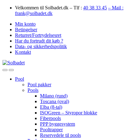
Skip
Skip
Velkommen til Solbadet.dk – Tlf :
40 38 33 45
– Mail :
to
to
frank@solbadet.dk
navigation
content
Min konto
Betingelser
Returret/Fortrydelsesret
Har du fortrudt dit køb ?
Data- og sikkerhedspolitik
Kontakt
Open
Close
Pool
Pool pakker
Pools
Milano (rund)
Toscana (oval)
Elba (8-tal)
ISOGreen – Styropor blokke
Fiberpools
PPP byggesystem
Pooltrapper
Reservedele til pools