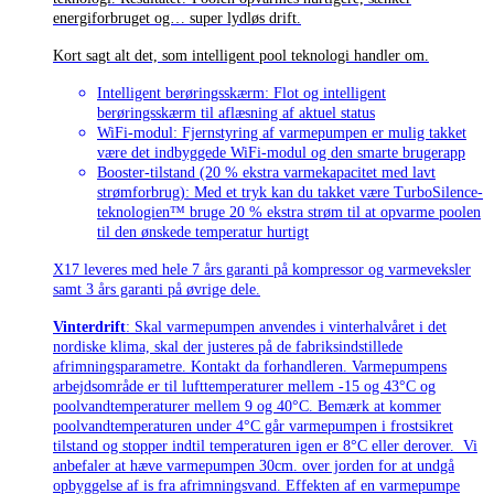
energiforbruget og… super lydløs drift.
Kort sagt alt det, som intelligent pool teknologi handler om.
Intelligent berøringsskærm: Flot og intelligent
berøringsskærm til aflæsning af aktuel status
WiFi-modul: Fjernstyring af varmepumpen er mulig takket
være det indbyggede WiFi-modul og den smarte brugerapp
Booster-tilstand (20 % ekstra varmekapacitet med lavt
strømforbrug): Med et tryk kan du takket være TurboSilence-
teknologien™ bruge 20 % ekstra strøm til at opvarme poolen
til den ønskede temperatur hurtigt
X17 leveres med hele 7 års garanti på kompressor og varmeveksler
samt 3 års garanti på øvrige dele.
Vinterdrift
: Skal varmepumpen anvendes i vinterhalvåret i det
nordiske klima, skal der justeres på de fabriksindstillede
afrimningsparametre. Kontakt da forhandleren. Varmepumpens
arbejdsområde er til lufttemperaturer mellem -15 og 43°C og
poolvandtemperaturer mellem 9 og 40°C. Bemærk at kommer
poolvandtemperaturen under 4°C går varmepumpen i frostsikret
tilstand og stopper indtil temperaturen igen er 8°C eller derover. Vi
anbefaler at hæve varmepumpen 30cm. over jorden for at undgå
opbyggelse af is fra afrimningsvand. Effekten af en varmepumpe