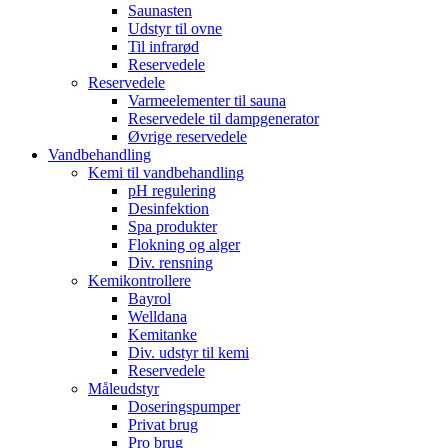
Saunasten
Udstyr til ovne
Til infrarød
Reservedele
Reservedele
Varmeelementer til sauna
Reservedele til dampgenerator
Øvrige reservedele
Vandbehandling
Kemi til vandbehandling
pH regulering
Desinfektion
Spa produkter
Flokning og alger
Div. rensning
Kemikontrollere
Bayrol
Welldana
Kemitanke
Div. udstyr til kemi
Reservedele
Måleudstyr
Doseringspumper
Privat brug
Pro brug