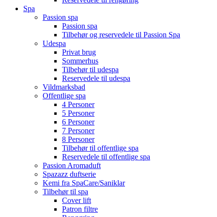
Spa
Passion spa
Passion spa
Tilbehør og reservedele til Passion Spa
Udespa
Privat brug
Sommerhus
Tilbehør til udespa
Reservedele til udespa
Vildmarksbad
Offentlige spa
4 Personer
5 Personer
6 Personer
7 Personer
8 Personer
Tilbehør til offentlige spa
Reservedele til offentlige spa
Passion Aromaduft
Spazazz duftserie
Kemi fra SpaCare/Saniklar
Tilbehør til spa
Cover lift
Patron filtre