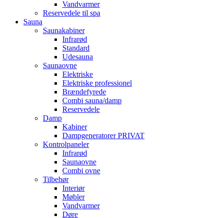
Vandvarmer
Reservedele til spa
Sauna
Saunakabiner
Infrarød
Standard
Udesauna
Saunaovne
Elektriske
Elektriske professionel
Brændefyrede
Combi sauna/damp
Reservedele
Damp
Kabiner
Dampgeneratorer PRIVAT
Kontrolpaneler
Infrarød
Saunaovne
Combi ovne
Tilbehør
Interiør
Møbler
Vandvarmer
Døre