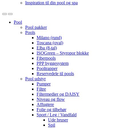
Inspiration til din pool og spa
Open
Close
Pool
Pool pakker
Pools
Milano (rund)
Toscana (oval)
Elba (8-tal)
ISOGreen – Styropor blokke
Fiberpools
PPP byggesystem
Pooltrapper
Reservedele til pools
Pool udstyr
Pumper
Filtre
Filtermedier og DAISY
Niveau og flow
Affugtere
Folie og tilbehør
Sport / Leg / Vandfald
Ude bruser
Spil