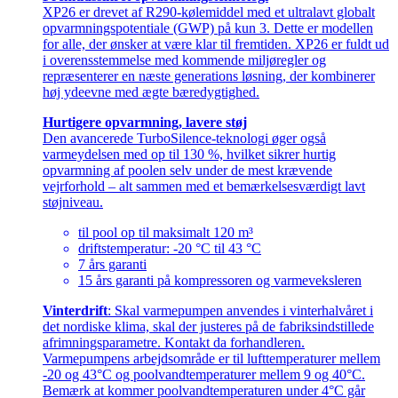
XP26 er drevet af R290-kølemiddel med et ultralavt globalt
opvarmningspotentiale (GWP) på kun 3. Dette er modellen
for alle, der ønsker at være klar til fremtiden. XP26 er fuldt ud
i overensstemmelse med kommende miljøregler og
repræsenterer en næste generations løsning, der kombinerer
høj ydeevne med ægte bæredygtighed.
Hurtigere opvarmning, lavere støj
Den avancerede TurboSilence-teknologi øger også
varmeydelsen med op til 130 %, hvilket sikrer hurtig
opvarmning af poolen selv under de mest krævende
vejrforhold – alt sammen med et bemærkelsesværdigt lavt
støjniveau.
til pool op til maksimalt 120 m³
driftstemperatur: -20 °C til 43 °C
7 års garanti
15 års garanti på kompressoren og varmeveksleren
Vinterdrift
: Skal varmepumpen anvendes i vinterhalvåret i
det nordiske klima, skal der justeres på de fabriksindstillede
afrimningsparametre. Kontakt da forhandleren.
Varmepumpens arbejdsområde er til lufttemperaturer mellem
-20 og 43°C og poolvandtemperaturer mellem 9 og 40°C.
Bemærk at kommer poolvandtemperaturen under 4°C går