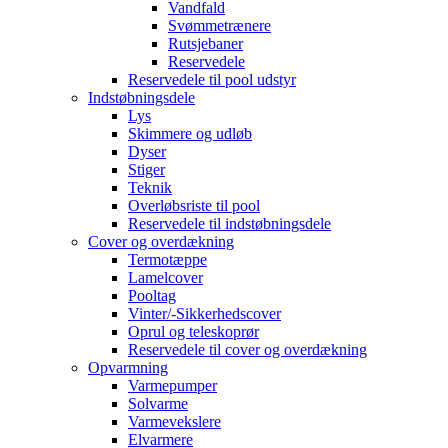
Vandfald
Svømmetrænere
Rutsjebaner
Reservedele
Reservedele til pool udstyr
Indstøbningsdele
Lys
Skimmere og udløb
Dyser
Stiger
Teknik
Overløbsriste til pool
Reservedele til indstøbningsdele
Cover og overdækning
Termotæppe
Lamelcover
Pooltag
Vinter/-Sikkerhedscover
Oprul og teleskoprør
Reservedele til cover og overdækning
Opvarmning
Varmepumper
Solvarme
Varmevekslere
Elvarmere