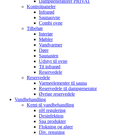
Dampgeneratorer PRIVAT
Kontrolpaneler
Infrarød
Saunaovne
Combi ovne
Tilbehør
Interiør
Møbler
Vandvarmer
Døre
Saunasten
Udstyr til ovne
Til infrarød
Reservedele
Reservedele
Varmeelementer til sauna
Reservedele til dampgenerator
Øvrige reservedele
Vandbehandling
Kemi til vandbehandling
pH regulering
Desinfektion
Spa produkter
Flokning og alger
Div. rensning