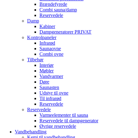
Brændefyrede
Combi sauna/damp
Reservedele
Damp
Kabiner
Dampgeneratorer PRIVAT
Kontrolpaneler
Infrarød
Saunaovne
Combi ovne
Tilbehør
Interiør
Møbler
Vandvarmer
Døre
Saunasten
Udstyr til ovne
Til infrarød
Reservedele
Reservedele
Varmeelementer til sauna
Reservedele til dampgenerator
Øvrige reservedele
Vandbehandling
Kemi til vandbehandling