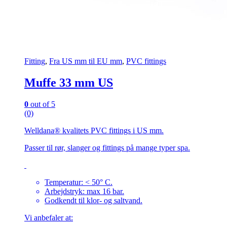
Fitting
,
Fra US mm til EU mm
,
PVC fittings
Muffe 33 mm US
0
out of 5
(0)
Welldana® kvalitets PVC fittings i US mm.
Passer til rør, slanger og fittings på mange typer spa.
Temperatur: < 50° C.
Arbejdstryk: max 16 bar.
Godkendt til klor- og saltvand.
Vi anbefaler at: