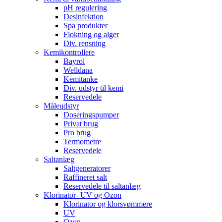
pH regulering
Desinfektion
Spa produkter
Flokning og alger
Div. rensning
Kemikontrollere
Bayrol
Welldana
Kemitanke
Div. udstyr til kemi
Reservedele
Måleudstyr
Doseringspumper
Privat brug
Pro brug
Termometre
Reservedele
Saltanlæg
Saltgeneratorer
Raffineret salt
Reservedele til saltanlæg
Klorinator- UV og Ozon
Klorinator og klorsvømmere
UV
Ozon