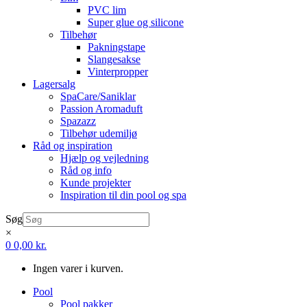
PVC lim
Super glue og silicone
Tilbehør
Pakningstape
Slangesakse
Vinterpropper
Lagersalg
SpaCare/Saniklar
Passion Aromaduft
Spazazz
Tilbehør udemiljø
Råd og inspiration
Hjælp og vejledning
Råd og info
Kunde projekter
Inspiration til din pool og spa
Søg
×
0
0,00
kr.
Ingen varer i kurven.
Pool
Pool pakker