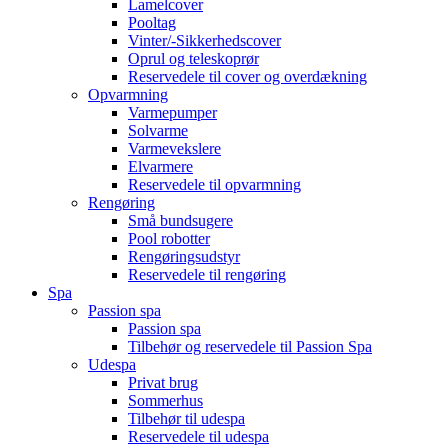
Lamelcover
Pooltag
Vinter/-Sikkerhedscover
Oprul og teleskoprør
Reservedele til cover og overdækning
Opvarmning
Varmepumper
Solvarme
Varmevekslere
Elvarmere
Reservedele til opvarmning
Rengøring
Små bundsugere
Pool robotter
Rengøringsudstyr
Reservedele til rengøring
Spa
Passion spa
Passion spa
Tilbehør og reservedele til Passion Spa
Udespa
Privat brug
Sommerhus
Tilbehør til udespa
Reservedele til udespa