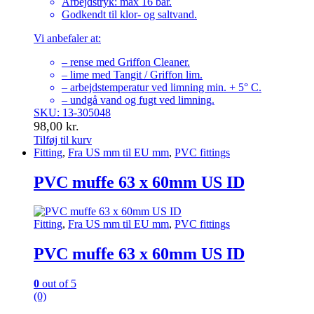
Arbejdstryk: max 16 bar.
Godkendt til klor- og saltvand.
Vi anbefaler at:
– rense med Griffon Cleaner.
– lime med Tangit / Griffon lim.
– arbejdstemperatur ved limning min. + 5° C.
– undgå vand og fugt ved limning.
SKU: 13-305048
98,00
kr.
Tilføj til kurv
Fitting
,
Fra US mm til EU mm
,
PVC fittings
PVC muffe 63 x 60mm US ID
Fitting
,
Fra US mm til EU mm
,
PVC fittings
PVC muffe 63 x 60mm US ID
0
out of 5
(0)