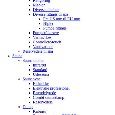
Rengøring
Møbler
Diverse tilbehør
Diverse fittings til spa
Fra US mm til EU mm
Nipler
Pumpe fittings
Pumper/blæsere
Varme/flow
Controllere/touch
Vandvarmer
Reservedele til spa
Sauna
Saunakabiner
Infrarød
Standard
Udesauna
Saunaovne
Elektriske
Elektriske professionel
Brændefyrede
Combi sauna/damp
Reservedele
Damp
Kabiner