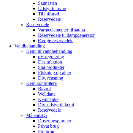
Saunasten
Udstyr til ovne
Til infrarød
Reservedele
Reservedele
Varmeelementer til sauna
Reservedele til dampgenerator
Øvrige reservedele
Vandbehandling
Kemi til vandbehandling
pH regulering
Desinfektion
Spa produkter
Flokning og alger
Div. rensning
Kemikontrollere
Bayrol
Welldana
Kemitanke
Div. udstyr til kemi
Reservedele
Måleudstyr
Doseringspumper
Privat brug
Pro brug