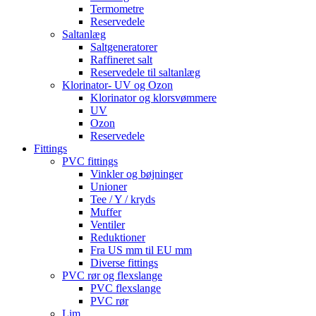
Termometre
Reservedele
Saltanlæg
Saltgeneratorer
Raffineret salt
Reservedele til saltanlæg
Klorinator- UV og Ozon
Klorinator og klorsvømmere
UV
Ozon
Reservedele
Fittings
PVC fittings
Vinkler og bøjninger
Unioner
Tee / Y / kryds
Muffer
Ventiler
Reduktioner
Fra US mm til EU mm
Diverse fittings
PVC rør og flexslange
PVC flexslange
PVC rør
Lim