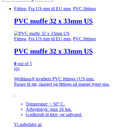
Fitting
,
Fra US mm til EU mm
,
PVC fittings
PVC muffe 32 x 33mm US
Fitting
,
Fra US mm til EU mm
,
PVC fittings
PVC muffe 32 x 33mm US
0
out of 5
(0)
Welldana® kvalitets PVC fittings i US mm.
Passer til rør, slanger og fittings på mange typer spa.
Temperatur: < 50° C.
Arbejdstryk: max 16 bar.
Godkendt til klor- og saltvand.
Vi anbefaler at: