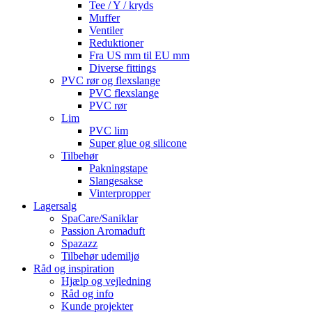
Tee / Y / kryds
Muffer
Ventiler
Reduktioner
Fra US mm til EU mm
Diverse fittings
PVC rør og flexslange
PVC flexslange
PVC rør
Lim
PVC lim
Super glue og silicone
Tilbehør
Pakningstape
Slangesakse
Vinterpropper
Lagersalg
SpaCare/Saniklar
Passion Aromaduft
Spazazz
Tilbehør udemiljø
Råd og inspiration
Hjælp og vejledning
Råd og info
Kunde projekter