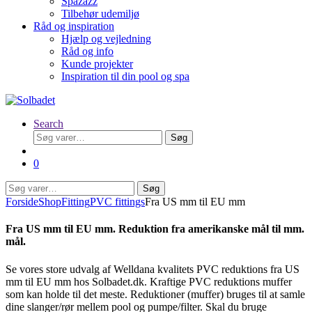
Spazazz
Tilbehør udemiljø
Råd og inspiration
Hjælp og vejledning
Råd og info
Kunde projekter
Inspiration til din pool og spa
Search
Søg
Søg
efter:
0
Søg
Søg
efter:
Forside
Shop
Fitting
PVC fittings
Fra US mm til EU mm
Fra US mm til EU mm. Reduktion fra amerikanske mål til mm.
mål.
Se vores store udvalg af Welldana kvalitets PVC reduktions fra US
mm til EU mm hos Solbadet.dk. Kraftige PVC reduktions muffer
som kan holde til det meste. Reduktioner (muffer) bruges til at samle
dine slanger/rør mellem pool og pumpe/filter. Skal du bruge