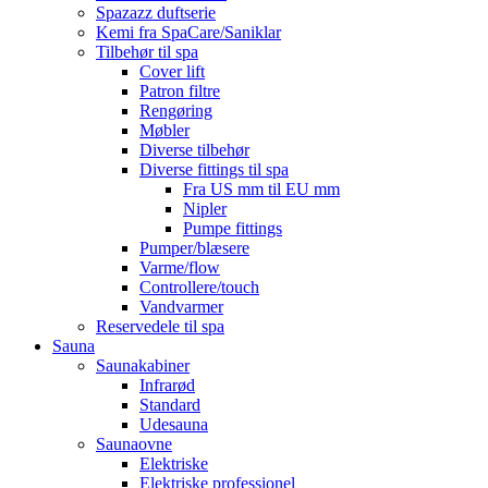
Spazazz duftserie
Kemi fra SpaCare/Saniklar
Tilbehør til spa
Cover lift
Patron filtre
Rengøring
Møbler
Diverse tilbehør
Diverse fittings til spa
Fra US mm til EU mm
Nipler
Pumpe fittings
Pumper/blæsere
Varme/flow
Controllere/touch
Vandvarmer
Reservedele til spa
Sauna
Saunakabiner
Infrarød
Standard
Udesauna
Saunaovne
Elektriske
Elektriske professionel