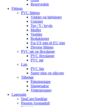
Reservedele
Fittings
PVC fittings
Vinkler og bøjninger
Unioner
Tee / Y / kryds
Muffer
Ventiler
Reduktioner
Fra US mm til EU mm
Diverse fittings
PVC rør og flexslange
PVC flexslange
PVC rør
Lim
PVC lim
Super glue og silicone
Tilbehør
Pakningstape
Slangesakse
Vinterpropper
Lagersalg
SpaCare/Saniklar
Passion Aromaduft