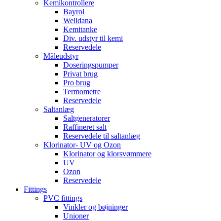
Kemikontrollere
Bayrol
Welldana
Kemitanke
Div. udstyr til kemi
Reservedele
Måleudstyr
Doseringspumper
Privat brug
Pro brug
Termometre
Reservedele
Saltanlæg
Saltgeneratorer
Raffineret salt
Reservedele til saltanlæg
Klorinator- UV og Ozon
Klorinator og klorsvømmere
UV
Ozon
Reservedele
Fittings
PVC fittings
Vinkler og bøjninger
Unioner