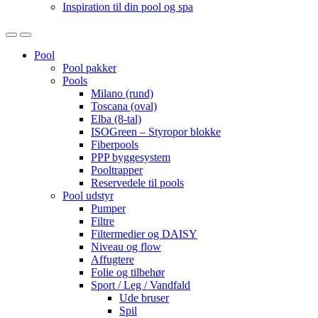
Inspiration til din pool og spa
Open
Close
Pool
Pool pakker
Pools
Milano (rund)
Toscana (oval)
Elba (8-tal)
ISOGreen – Styropor blokke
Fiberpools
PPP byggesystem
Pooltrapper
Reservedele til pools
Pool udstyr
Pumper
Filtre
Filtermedier og DAISY
Niveau og flow
Affugtere
Folie og tilbehør
Sport / Leg / Vandfald
Ude bruser
Spil