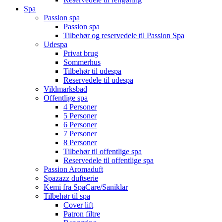
Spa
Passion spa
Passion spa
Tilbehør og reservedele til Passion Spa
Udespa
Privat brug
Sommerhus
Tilbehør til udespa
Reservedele til udespa
Vildmarksbad
Offentlige spa
4 Personer
5 Personer
6 Personer
7 Personer
8 Personer
Tilbehør til offentlige spa
Reservedele til offentlige spa
Passion Aromaduft
Spazazz duftserie
Kemi fra SpaCare/Saniklar
Tilbehør til spa
Cover lift
Patron filtre