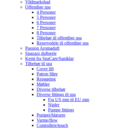
Vildmarksbad
Offentlige spa
4 Personer
5 Personer
6 Personer
7 Personer
8 Personer
Tilbehør til offentlige spa
Reservedele til offentlige spa
Passion Aromaduft
Spazazz duftserie
Kemi fra SpaCare/Saniklar
Tilbehør til spa
Cover lift
Patron filtre
Rengøring
Møbler
Diverse tilbehør
Diverse fittings til spa
Fra US mm til EU mm
Nipler
Pumpe fittings
Pumper/blæsere
Varme/flow
Controllere/touch