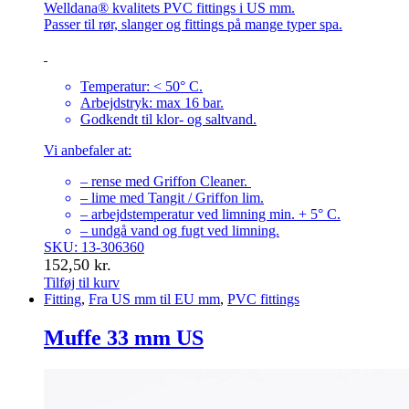
Welldana® kvalitets PVC fittings i US mm.
Passer til rør, slanger og fittings på mange typer spa.
Temperatur: < 50° C.
Arbejdstryk: max 16 bar.
Godkendt til klor- og saltvand.
Vi anbefaler at:
– rense med Griffon Cleaner.
– lime med Tangit / Griffon lim.
– arbejdstemperatur ved limning min. + 5° C.
– undgå vand og fugt ved limning.
SKU: 13-306360
152,50
kr.
Tilføj til kurv
Fitting
,
Fra US mm til EU mm
,
PVC fittings
Muffe 33 mm US