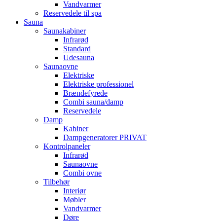
Vandvarmer
Reservedele til spa
Sauna
Saunakabiner
Infrarød
Standard
Udesauna
Saunaovne
Elektriske
Elektriske professionel
Brændefyrede
Combi sauna/damp
Reservedele
Damp
Kabiner
Dampgeneratorer PRIVAT
Kontrolpaneler
Infrarød
Saunaovne
Combi ovne
Tilbehør
Interiør
Møbler
Vandvarmer
Døre