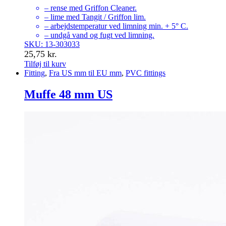
– rense med Griffon Cleaner.
– lime med Tangit / Griffon lim.
– arbejdstemperatur ved limning min. + 5° C.
– undgå vand og fugt ved limning.
SKU: 13-303033
25,75
kr.
Tilføj til kurv
Fitting
,
Fra US mm til EU mm
,
PVC fittings
Muffe 48 mm US