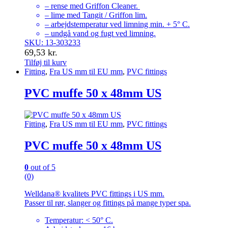
– rense med Griffon Cleaner.
– lime med Tangit / Griffon lim.
– arbejdstemperatur ved limning min. + 5° C.
– undgå vand og fugt ved limning.
SKU: 13-303233
69,53
kr.
Tilføj til kurv
Fitting
,
Fra US mm til EU mm
,
PVC fittings
PVC muffe 50 x 48mm US
Fitting
,
Fra US mm til EU mm
,
PVC fittings
PVC muffe 50 x 48mm US
0
out of 5
(0)
Welldana® kvalitets PVC fittings i US mm.
Passer til rør, slanger og fittings på mange typer spa.
Temperatur: < 50° C.