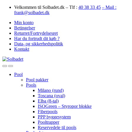
Skip
Skip
Velkommen til Solbadet.dk – Tlf :
40 38 33 45
– Mail :
to
to
frank@solbadet.dk
navigation
content
Min konto
Betingelser
Returret/Fortrydelsesret
Har du fortrudt dit køb ?
Data- og sikkerhedspolitik
Kontakt
Open
Close
Pool
Pool pakker
Pools
Milano (rund)
Toscana (oval)
Elba (8-tal)
ISOGreen – Styropor blokke
Fiberpools
PPP byggesystem
Pooltrapper
Reservedele til pools