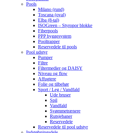
Pools
Milano (rund)
Toscana (oval)
Elba (8-tal)
ISOGreen – Styropor blokke
Fiberpools
PPP byggesystem
Pooltrapper
Reservedele til pools
Pool udstyr
Pumper
Filtre
Filtermedier og DAISY
Niveau og flow
Affugtere
Folie og tilbehør
Sport / Leg / Vandfald
Ude bruser
Spil
Vandfald
Svømmetrænere
Rutsjebaner
Reservedele
Reservedele til pool udstyr
Indstøbningsdele