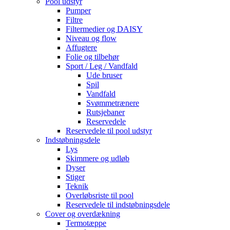
Pool udstyr
Pumper
Filtre
Filtermedier og DAISY
Niveau og flow
Affugtere
Folie og tilbehør
Sport / Leg / Vandfald
Ude bruser
Spil
Vandfald
Svømmetrænere
Rutsjebaner
Reservedele
Reservedele til pool udstyr
Indstøbningsdele
Lys
Skimmere og udløb
Dyser
Stiger
Teknik
Overløbsriste til pool
Reservedele til indstøbningsdele
Cover og overdækning
Termotæppe