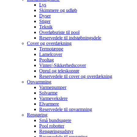
Lys
Skimmere og udløb
Dyser
Stiger
Teknik
Overløbsriste til pool
Reservedele til indstøbningsdele
Cover og overdækning
Termotæppe
Lamelcover
Pooltag
Vinter/-Sikkerhedscover
Oprul og teleskoprør
Reservedele til cover og overdækning
Opvarmning
Varmepumper
Solvarme
Varmevekslere
Elvarmere
Reservedele til opvarmning
Rengøring
Små bundsugere
Pool robotter
Rengøringsudstyr
Reservedele til rengøring