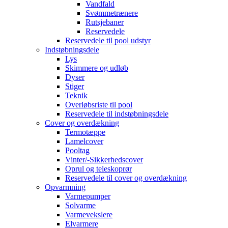
Vandfald
Svømmetrænere
Rutsjebaner
Reservedele
Reservedele til pool udstyr
Indstøbningsdele
Lys
Skimmere og udløb
Dyser
Stiger
Teknik
Overløbsriste til pool
Reservedele til indstøbningsdele
Cover og overdækning
Termotæppe
Lamelcover
Pooltag
Vinter/-Sikkerhedscover
Oprul og teleskoprør
Reservedele til cover og overdækning
Opvarmning
Varmepumper
Solvarme
Varmevekslere
Elvarmere