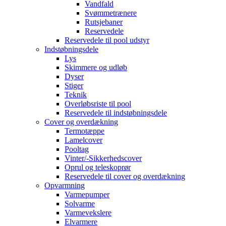
Vandfald
Svømmetrænere
Rutsjebaner
Reservedele
Reservedele til pool udstyr
Indstøbningsdele
Lys
Skimmere og udløb
Dyser
Stiger
Teknik
Overløbsriste til pool
Reservedele til indstøbningsdele
Cover og overdækning
Termotæppe
Lamelcover
Pooltag
Vinter/-Sikkerhedscover
Oprul og teleskoprør
Reservedele til cover og overdækning
Opvarmning
Varmepumper
Solvarme
Varmevekslere
Elvarmere