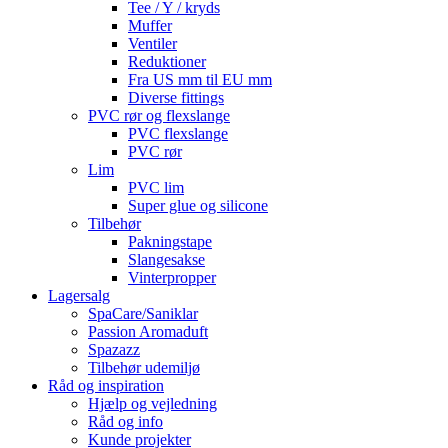
Tee / Y / kryds
Muffer
Ventiler
Reduktioner
Fra US mm til EU mm
Diverse fittings
PVC rør og flexslange
PVC flexslange
PVC rør
Lim
PVC lim
Super glue og silicone
Tilbehør
Pakningstape
Slangesakse
Vinterpropper
Lagersalg
SpaCare/Saniklar
Passion Aromaduft
Spazazz
Tilbehør udemiljø
Råd og inspiration
Hjælp og vejledning
Råd og info
Kunde projekter