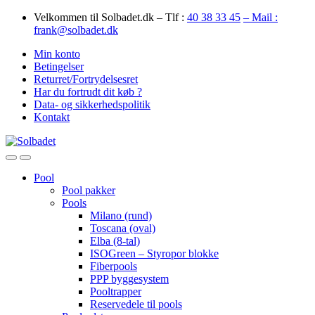
Skip
Skip
Velkommen til Solbadet.dk – Tlf :
40 38 33 45
– Mail :
to
to
frank@solbadet.dk
navigation
content
Min konto
Betingelser
Returret/Fortrydelsesret
Har du fortrudt dit køb ?
Data- og sikkerhedspolitik
Kontakt
Open
Close
Pool
Pool pakker
Pools
Milano (rund)
Toscana (oval)
Elba (8-tal)
ISOGreen – Styropor blokke
Fiberpools
PPP byggesystem
Pooltrapper
Reservedele til pools