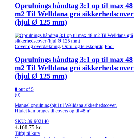
Oprulnings håndtag 3:1 op til max 48
m2 Til Welldana grå sikkerhedscover
(hjul Ø 125 mm)
Cover og overdækning
,
Oprul og teleskoprør
,
Pool
Oprulnings håndtag 3:1 op til max 48
m2 Til Welldana grå sikkerhedscover
(hjul Ø 125 mm)
0
out of 5
(0)
Manuel oprulningshjul til Welldana sikkerhedscover.
Hjulet kan bruges til covers op til 48m²
SKU: 39-902140
4.168,75
kr.
Tilføj til kurv