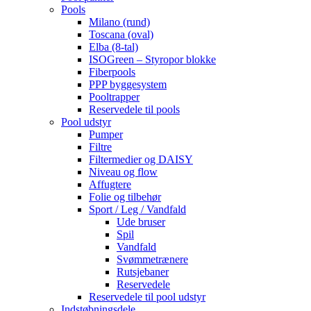
Pools
Milano (rund)
Toscana (oval)
Elba (8-tal)
ISOGreen – Styropor blokke
Fiberpools
PPP byggesystem
Pooltrapper
Reservedele til pools
Pool udstyr
Pumper
Filtre
Filtermedier og DAISY
Niveau og flow
Affugtere
Folie og tilbehør
Sport / Leg / Vandfald
Ude bruser
Spil
Vandfald
Svømmetrænere
Rutsjebaner
Reservedele
Reservedele til pool udstyr
Indstøbningsdele