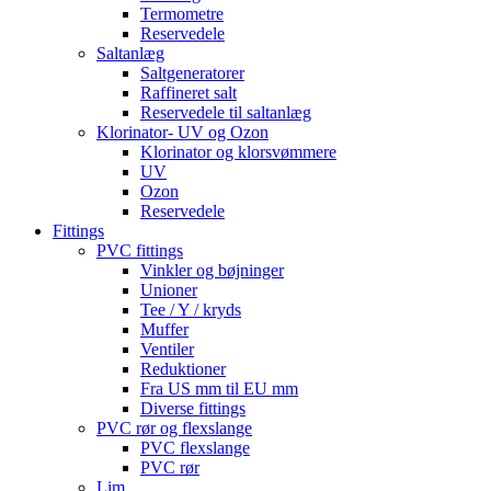
Termometre
Reservedele
Saltanlæg
Saltgeneratorer
Raffineret salt
Reservedele til saltanlæg
Klorinator- UV og Ozon
Klorinator og klorsvømmere
UV
Ozon
Reservedele
Fittings
PVC fittings
Vinkler og bøjninger
Unioner
Tee / Y / kryds
Muffer
Ventiler
Reduktioner
Fra US mm til EU mm
Diverse fittings
PVC rør og flexslange
PVC flexslange
PVC rør
Lim