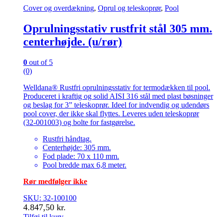
Cover og overdækning
,
Oprul og teleskoprør
,
Pool
Oprulningsstativ rustfrit stål 305 mm.
centerhøjde. (u/rør)
0
out of 5
(0)
Welldana® Rustfri oprulningsstativ for termodækken til pool.
Produceret i kraftig og solid AISI 316 stål med plast bøsninger
og beslag for 3” teleskoprør. Ideel for indvendig og udendørs
pool cover, der ikke skal flyttes. Leveres uden teleskoprør
(32-001003) og bolte for fastgørelse.
Rustfri håndtag.
Centerhøjde: 305 mm.
Fod plade: 70 x 110 mm.
Pool bredde max 6,8 meter.
Rør medfølger ikke
SKU: 32-100100
4.847,50
kr.
Tilføj til kurv