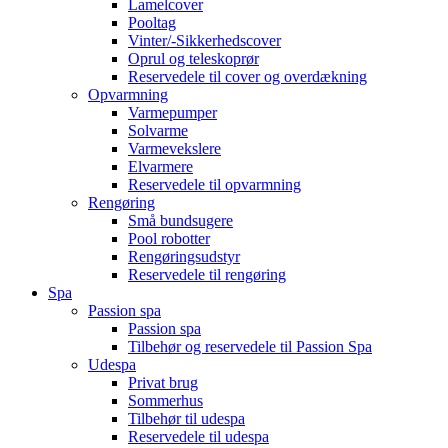
Lamelcover
Pooltag
Vinter/-Sikkerhedscover
Oprul og teleskoprør
Reservedele til cover og overdækning
Opvarmning
Varmepumper
Solvarme
Varmevekslere
Elvarmere
Reservedele til opvarmning
Rengøring
Små bundsugere
Pool robotter
Rengøringsudstyr
Reservedele til rengøring
Spa
Passion spa
Passion spa
Tilbehør og reservedele til Passion Spa
Udespa
Privat brug
Sommerhus
Tilbehør til udespa
Reservedele til udespa