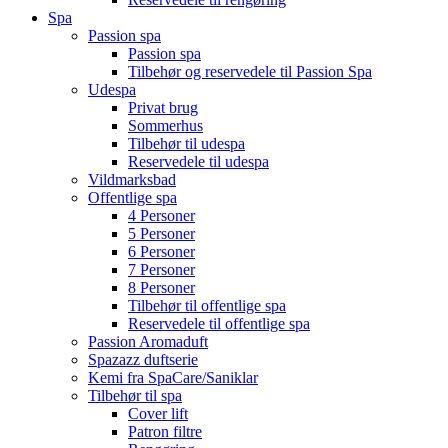
Spa
Passion spa
Passion spa
Tilbehør og reservedele til Passion Spa
Udespa
Privat brug
Sommerhus
Tilbehør til udespa
Reservedele til udespa
Vildmarksbad
Offentlige spa
4 Personer
5 Personer
6 Personer
7 Personer
8 Personer
Tilbehør til offentlige spa
Reservedele til offentlige spa
Passion Aromaduft
Spazazz duftserie
Kemi fra SpaCare/Saniklar
Tilbehør til spa
Cover lift
Patron filtre