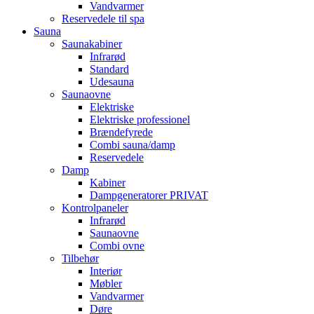
Vandvarmer
Reservedele til spa
Sauna
Saunakabiner
Infrarød
Standard
Udesauna
Saunaovne
Elektriske
Elektriske professionel
Brændefyrede
Combi sauna/damp
Reservedele
Damp
Kabiner
Dampgeneratorer PRIVAT
Kontrolpaneler
Infrarød
Saunaovne
Combi ovne
Tilbehør
Interiør
Møbler
Vandvarmer
Døre