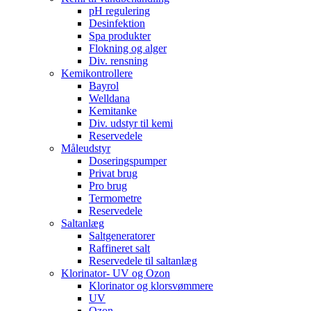
pH regulering
Desinfektion
Spa produkter
Flokning og alger
Div. rensning
Kemikontrollere
Bayrol
Welldana
Kemitanke
Div. udstyr til kemi
Reservedele
Måleudstyr
Doseringspumper
Privat brug
Pro brug
Termometre
Reservedele
Saltanlæg
Saltgeneratorer
Raffineret salt
Reservedele til saltanlæg
Klorinator- UV og Ozon
Klorinator og klorsvømmere
UV
Ozon