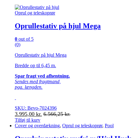
Oprul og teleskoprør
Oprullestativ på hjul Mega
0
out of 5
(0)
Oprullestativ på hjul Mega
Bredde op til 6,45 m.
Spar fragt ved afhentning.
Sendes med fragtmand,
pga. længden.
SKU: Bevo-7024396
3.995,00
kr.
6.566,25
kr.
Tilføj til kurv
Cover og overdækning
,
Oprul og teleskoprør
,
Pool