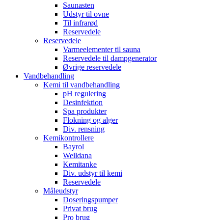
Saunasten
Udstyr til ovne
Til infrarød
Reservedele
Reservedele
Varmeelementer til sauna
Reservedele til dampgenerator
Øvrige reservedele
Vandbehandling
Kemi til vandbehandling
pH regulering
Desinfektion
Spa produkter
Flokning og alger
Div. rensning
Kemikontrollere
Bayrol
Welldana
Kemitanke
Div. udstyr til kemi
Reservedele
Måleudstyr
Doseringspumper
Privat brug
Pro brug