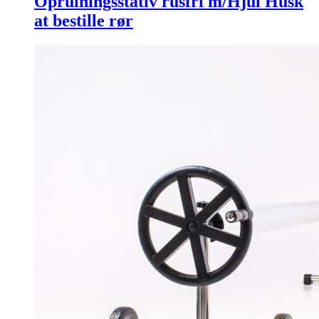
Oprulningsstativ rusfri m/Hjul Husk
at bestille rør