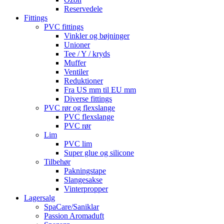
Reservedele
Fittings
PVC fittings
Vinkler og bøjninger
Unioner
Tee / Y / kryds
Muffer
Ventiler
Reduktioner
Fra US mm til EU mm
Diverse fittings
PVC rør og flexslange
PVC flexslange
PVC rør
Lim
PVC lim
Super glue og silicone
Tilbehør
Pakningstape
Slangesakse
Vinterpropper
Lagersalg
SpaCare/Saniklar
Passion Aromaduft