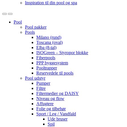
Inspiration til din pool og spa
Open
Close
Pool
Pool pakker
Pools
Milano (rund)
Toscana (oval)
Elba (8-tal)
ISOGreen – Styropor blokke
Fiberpools
PPP byggesystem
Pooltrapper
Reservedele til pools
Pool udstyr
Pumper
Filtre
Filtermedier og DAISY
Niveau og flow
Affugtere
Folie og tilbehør
Sport / Leg / Vandfald
Ude bruser
Spil