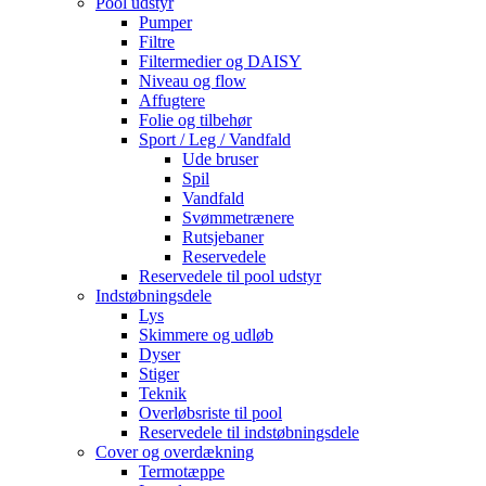
Pool udstyr
Pumper
Filtre
Filtermedier og DAISY
Niveau og flow
Affugtere
Folie og tilbehør
Sport / Leg / Vandfald
Ude bruser
Spil
Vandfald
Svømmetrænere
Rutsjebaner
Reservedele
Reservedele til pool udstyr
Indstøbningsdele
Lys
Skimmere og udløb
Dyser
Stiger
Teknik
Overløbsriste til pool
Reservedele til indstøbningsdele
Cover og overdækning
Termotæppe