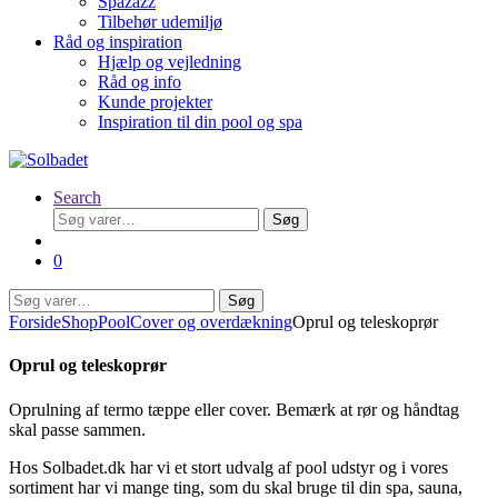
Spazazz
Tilbehør udemiljø
Råd og inspiration
Hjælp og vejledning
Råd og info
Kunde projekter
Inspiration til din pool og spa
Search
Søg
Søg
efter:
0
Søg
Søg
efter:
Forside
Shop
Pool
Cover og overdækning
Oprul og teleskoprør
Oprul og teleskoprør
Oprulning af termo tæppe eller cover. Bemærk at rør og håndtag
skal passe sammen.
Hos Solbadet.dk har vi et stort udvalg af pool udstyr og i vores
sortiment har vi mange ting, som du skal bruge til din spa, sauna,