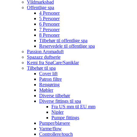
Vildmarksbad
Offentlige spa
4 Personer
5 Personer
6 Personer
7 Personer
8 Personer
Tilbehør til offentlige spa
Reservedele til offentlige spa
Passion Aromaduft
Spazazz duftserie
Kemi fra SpaCare/Saniklar
Tilbehør til spa
Cover lift
Patron filtre
Rengøring
Møbler
Diverse tilbehør
Diverse fittings til spa
Fra US mm til EU mm
Nipler
Pumpe fittings
Pumper/blæsere
Varme/flow
Controllere/touch