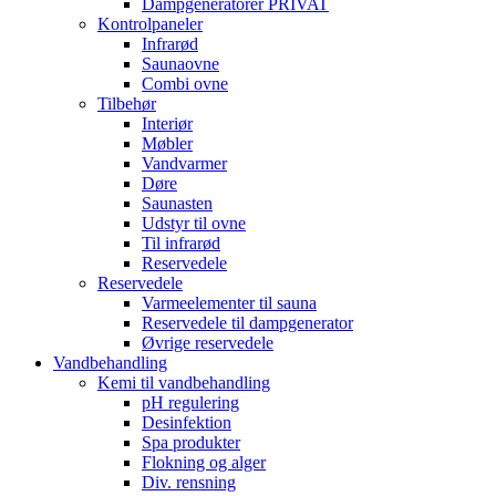
Dampgeneratorer PRIVAT
Kontrolpaneler
Infrarød
Saunaovne
Combi ovne
Tilbehør
Interiør
Møbler
Vandvarmer
Døre
Saunasten
Udstyr til ovne
Til infrarød
Reservedele
Reservedele
Varmeelementer til sauna
Reservedele til dampgenerator
Øvrige reservedele
Vandbehandling
Kemi til vandbehandling
pH regulering
Desinfektion
Spa produkter
Flokning og alger
Div. rensning