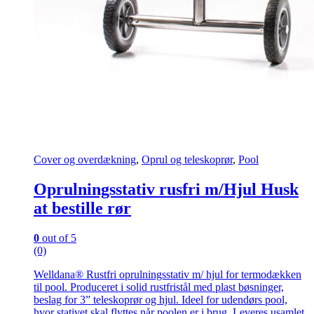
Cover og overdækning
,
Oprul og teleskoprør
,
Pool
Oprulningsstativ rusfri m/Hjul Husk
at bestille rør
0
out of 5
(0)
Welldana® Rustfri oprulningsstativ m/ hjul for termodækken
til pool. Produceret i solid rustfristål med plast bøsninger,
beslag for 3” teleskoprør og hjul. Ideel for udendørs pool,
hvor stativet skal flyttes når poolen er i brug. Leveres usamlet