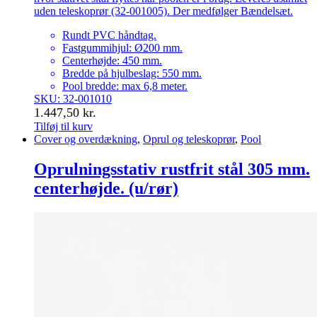
uden teleskoprør (32-001005). Der medfølger Bændelsæt.
Rundt PVC håndtag.
Fastgummihjul: Ø200 mm.
Centerhøjde: 450 mm.
Bredde på hjulbeslag: 550 mm.
Pool bredde: max 6,8 meter.
SKU: 32-001010
1.447,50
kr.
Tilføj til kurv
Cover og overdækning
,
Oprul og teleskoprør
,
Pool
Oprulningsstativ rustfrit stål 305 mm.
centerhøjde. (u/rør)