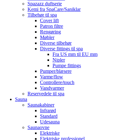
Spazazz duftserie
Kemi fra SpaCare/Saniklar
Tilbehør til spa
Cover lift
Patron filtre
Rengøring
Møbler
Diverse tilbehør
Diverse fittings til spa
Fra US mm til EU mm
Nipler
Pumpe fittings
Pumper/blæsere
Varme/flow
Controllere/touch
Vandvarmer
Reservedele til spa
Sauna
Saunakabiner
Infrarød
Standard
Udesauna
Saunaovne
Elektriske
Elektriske professionel