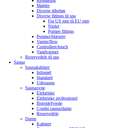
Rengøring
Møbler
Diverse tilbehør
Diverse fittings til spa
Fra US mm til EU mm
Nipler
Pumpe fittings
Pumper/blæsere
Varme/flow
Controllere/touch
Vandvarmer
Reservedele til spa
Sauna
Saunakabiner
Infrarød
Standard
Udesauna
Saunaovne
Elektriske
Elektriske professionel
Brændefyrede
Combi sauna/damp
Reservedele
Damp
Kabiner