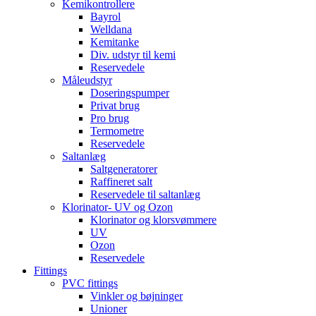
Kemikontrollere
Bayrol
Welldana
Kemitanke
Div. udstyr til kemi
Reservedele
Måleudstyr
Doseringspumper
Privat brug
Pro brug
Termometre
Reservedele
Saltanlæg
Saltgeneratorer
Raffineret salt
Reservedele til saltanlæg
Klorinator- UV og Ozon
Klorinator og klorsvømmere
UV
Ozon
Reservedele
Fittings
PVC fittings
Vinkler og bøjninger
Unioner