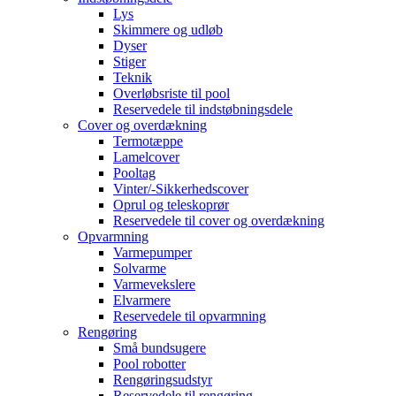
Lys
Skimmere og udløb
Dyser
Stiger
Teknik
Overløbsriste til pool
Reservedele til indstøbningsdele
Cover og overdækning
Termotæppe
Lamelcover
Pooltag
Vinter/-Sikkerhedscover
Oprul og teleskoprør
Reservedele til cover og overdækning
Opvarmning
Varmepumper
Solvarme
Varmevekslere
Elvarmere
Reservedele til opvarmning
Rengøring
Små bundsugere
Pool robotter
Rengøringsudstyr
Reservedele til rengøring