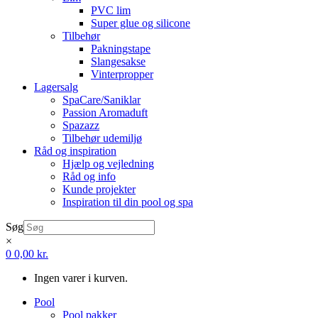
PVC lim
Super glue og silicone
Tilbehør
Pakningstape
Slangesakse
Vinterpropper
Lagersalg
SpaCare/Saniklar
Passion Aromaduft
Spazazz
Tilbehør udemiljø
Råd og inspiration
Hjælp og vejledning
Råd og info
Kunde projekter
Inspiration til din pool og spa
Søg
×
0
0,00
kr.
Ingen varer i kurven.
Pool
Pool pakker