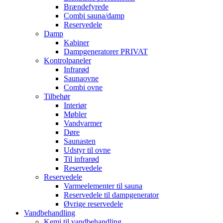
Brændefyrede
Combi sauna/damp
Reservedele
Damp
Kabiner
Dampgeneratorer PRIVAT
Kontrolpaneler
Infrarød
Saunaovne
Combi ovne
Tilbehør
Interiør
Møbler
Vandvarmer
Døre
Saunasten
Udstyr til ovne
Til infrarød
Reservedele
Reservedele
Varmeelementer til sauna
Reservedele til dampgenerator
Øvrige reservedele
Vandbehandling
Kemi til vandbehandling