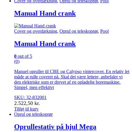
Cover og overdækning
,
Oprul og teleskoprør
,
Pool
Manual Hand crank
Cover og overdækning
,
Oprul og teleskoprør
,
Pool
Manual Hand crank
0
out of 5
(0)
Manuel opruller til CBE og Calypso vintercover. En relativ let
måde at rulle coveret på. Skal det være lettere, anbefaler vi
den elektriske som er drevet af en opladelig boremaskine.
Simpel, men effektivt
SKU: 32-832001
2.522,50
kr.
Tilføj til kurv
Oprul og teleskoprør
Oprullestativ på hjul Mega