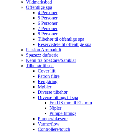
Vildmarksbad
Offentlige spa
4 Personer
5 Personer
6 Personer
7 Personer
8 Personer
Tilbehør til offentlige spa
Reservedele til offentlige spa
Passion Aromaduft
Spazazz duftserie
Kemi fra SpaCare/Saniklar
Tilbehør til spa
Cover lift
Patron filtre
Rengøring
Møbler
Diverse tilbehør
Diverse fittings til spa
Fra US mm til EU mm
Nipler
Pumpe fittings
Pumper/blæsere
Varme/flow
Controllere/touch