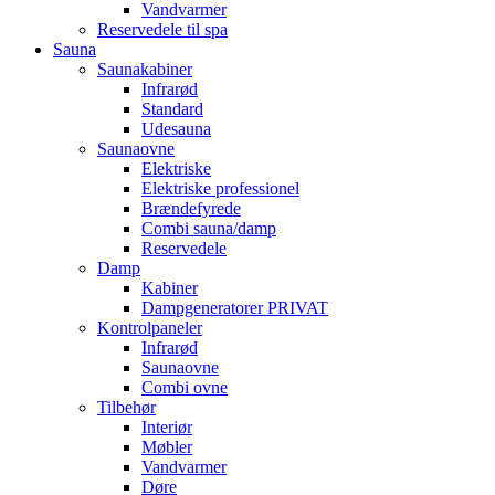
Vandvarmer
Reservedele til spa
Sauna
Saunakabiner
Infrarød
Standard
Udesauna
Saunaovne
Elektriske
Elektriske professionel
Brændefyrede
Combi sauna/damp
Reservedele
Damp
Kabiner
Dampgeneratorer PRIVAT
Kontrolpaneler
Infrarød
Saunaovne
Combi ovne
Tilbehør
Interiør
Møbler
Vandvarmer
Døre