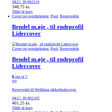
SKU: 39-902110
348,75
kr.
Tilføj til kurv
Cover og overdækning
,
Pool
,
Reservedele
Bendel m.øje , til endeprofil
Lidercover
Cover og overdækning
,
Pool
,
Reservedele
Bendel m.øje , til endeprofil
Lidercover
0
out of 5
(0)
Reservedel til Welldana sikkerhedscover.
SKU: 39-902105
401,25
kr.
Tilføj til kurv