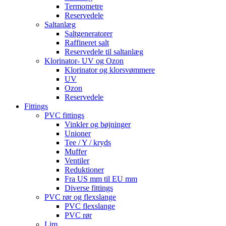
Termometre
Reservedele
Saltanlæg
Saltgeneratorer
Raffineret salt
Reservedele til saltanlæg
Klorinator- UV og Ozon
Klorinator og klorsvømmere
UV
Ozon
Reservedele
Fittings
PVC fittings
Vinkler og bøjninger
Unioner
Tee / Y / kryds
Muffer
Ventiler
Reduktioner
Fra US mm til EU mm
Diverse fittings
PVC rør og flexslange
PVC flexslange
PVC rør
Lim