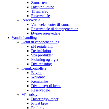
Saunasten
Udstyr til ovne
Til infrarød
Reservedele
Reservedele
Varmeelementer til sauna
Reservedele til dampgenerator
Øvrige reservedele
Vandbehandling
Kemi til vandbehandling
pH regulering
Desinfektion
Spa produkter
Flokning og alger
Div. rensning
Kemikontrollere
Bayrol
Welldana
Kemitanke
Div. udstyr til kemi
Reservedele
Måleudstyr
Doseringspumper
Privat brug
Pro brug