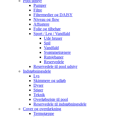
Pool udstyr
Pumper
Filtre
Filtermedier og DAISY
Niveau og flow
Affugtere
Folie og tilbehør
Sport / Leg / Vandfald
Ude bruser
Spil
Vandfald
Svømmetrænere
Rutsjebaner
Reservedele
Reservedele til pool udstyr
Indstøbningsdele
Lys
Skimmere og udløb
Dyser
Stiger
Teknik
Overløbsriste til pool
Reservedele til indstøbningsdele
Cover og overdækning
Termotæppe