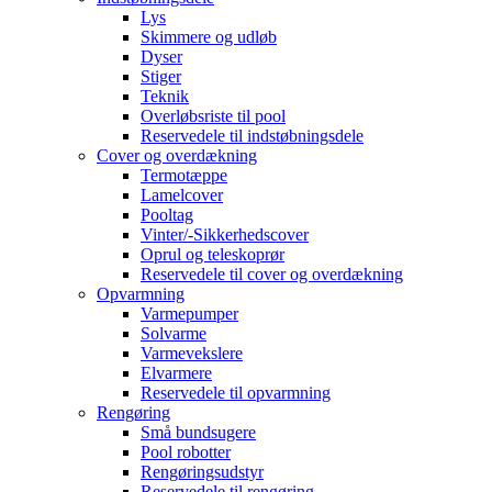
Lys
Skimmere og udløb
Dyser
Stiger
Teknik
Overløbsriste til pool
Reservedele til indstøbningsdele
Cover og overdækning
Termotæppe
Lamelcover
Pooltag
Vinter/-Sikkerhedscover
Oprul og teleskoprør
Reservedele til cover og overdækning
Opvarmning
Varmepumper
Solvarme
Varmevekslere
Elvarmere
Reservedele til opvarmning
Rengøring
Små bundsugere
Pool robotter
Rengøringsudstyr
Reservedele til rengøring