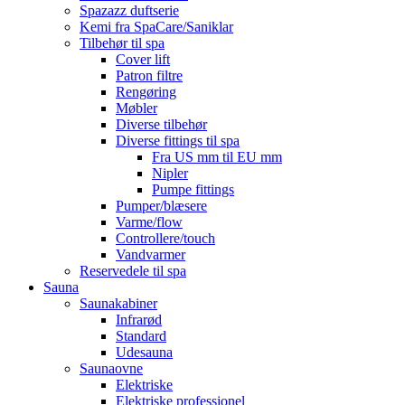
Spazazz duftserie
Kemi fra SpaCare/Saniklar
Tilbehør til spa
Cover lift
Patron filtre
Rengøring
Møbler
Diverse tilbehør
Diverse fittings til spa
Fra US mm til EU mm
Nipler
Pumpe fittings
Pumper/blæsere
Varme/flow
Controllere/touch
Vandvarmer
Reservedele til spa
Sauna
Saunakabiner
Infrarød
Standard
Udesauna
Saunaovne
Elektriske
Elektriske professionel