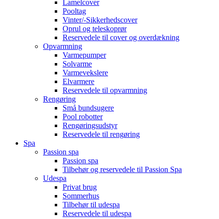
Lamelcover
Pooltag
Vinter/-Sikkerhedscover
Oprul og teleskoprør
Reservedele til cover og overdækning
Opvarmning
Varmepumper
Solvarme
Varmevekslere
Elvarmere
Reservedele til opvarmning
Rengøring
Små bundsugere
Pool robotter
Rengøringsudstyr
Reservedele til rengøring
Spa
Passion spa
Passion spa
Tilbehør og reservedele til Passion Spa
Udespa
Privat brug
Sommerhus
Tilbehør til udespa
Reservedele til udespa