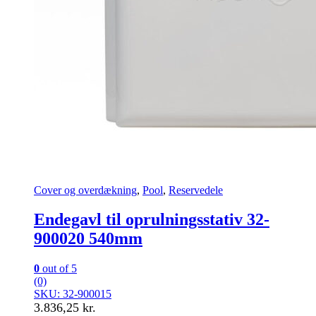
Cover og overdækning
,
Pool
,
Reservedele
Endegavl til oprulningsstativ 32-
900020 540mm
0
out of 5
(0)
SKU: 32-900015
3.836,25
kr.