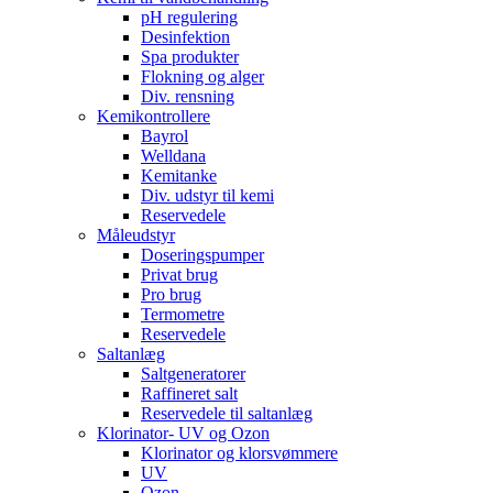
pH regulering
Desinfektion
Spa produkter
Flokning og alger
Div. rensning
Kemikontrollere
Bayrol
Welldana
Kemitanke
Div. udstyr til kemi
Reservedele
Måleudstyr
Doseringspumper
Privat brug
Pro brug
Termometre
Reservedele
Saltanlæg
Saltgeneratorer
Raffineret salt
Reservedele til saltanlæg
Klorinator- UV og Ozon
Klorinator og klorsvømmere
UV
Ozon