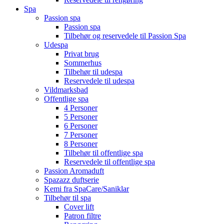
Spa
Passion spa
Passion spa
Tilbehør og reservedele til Passion Spa
Udespa
Privat brug
Sommerhus
Tilbehør til udespa
Reservedele til udespa
Vildmarksbad
Offentlige spa
4 Personer
5 Personer
6 Personer
7 Personer
8 Personer
Tilbehør til offentlige spa
Reservedele til offentlige spa
Passion Aromaduft
Spazazz duftserie
Kemi fra SpaCare/Saniklar
Tilbehør til spa
Cover lift
Patron filtre