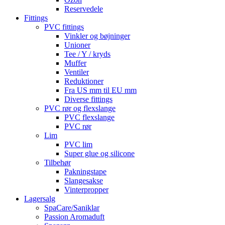
Reservedele
Fittings
PVC fittings
Vinkler og bøjninger
Unioner
Tee / Y / kryds
Muffer
Ventiler
Reduktioner
Fra US mm til EU mm
Diverse fittings
PVC rør og flexslange
PVC flexslange
PVC rør
Lim
PVC lim
Super glue og silicone
Tilbehør
Pakningstape
Slangesakse
Vinterpropper
Lagersalg
SpaCare/Saniklar
Passion Aromaduft