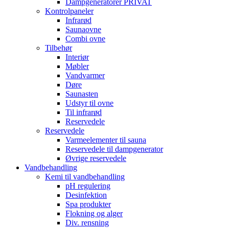
Dampgeneratorer PRIVAT
Kontrolpaneler
Infrarød
Saunaovne
Combi ovne
Tilbehør
Interiør
Møbler
Vandvarmer
Døre
Saunasten
Udstyr til ovne
Til infrarød
Reservedele
Reservedele
Varmeelementer til sauna
Reservedele til dampgenerator
Øvrige reservedele
Vandbehandling
Kemi til vandbehandling
pH regulering
Desinfektion
Spa produkter
Flokning og alger
Div. rensning