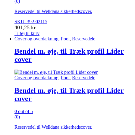
(0)
Reservedel til Welldana sikkerhedscover.
SKU: 39-902115
401,25
kr.
Tilføj til kurv
Cover og overdækning
,
Pool
,
Reservedele
Bendel m. øje, til Træk profil Lider
cover
Cover og overdækning
,
Pool
,
Reservedele
Bendel m. øje, til Træk profil Lider
cover
0
out of 5
(0)
Reservedel til Welldana sikkerhedscover.