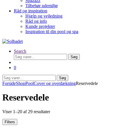
Spazazz
Tilbehør udemiljø
Råd og inspiration
Hjælp og vejledning
Råd og info
Kunde projekter
Inspiration til din pool og spa
Search
Søg
Søg
efter:
0
Søg
Søg
efter:
Forside
Shop
Pool
Cover og overdækning
Reservedele
Reservedele
Viser 1–20 af 29 resultater
Filters