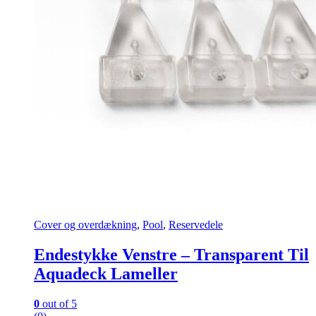
Cover og overdækning
,
Pool
,
Reservedele
Endestykke Venstre – Transparent Til
Aquadeck Lameller
0
out of 5