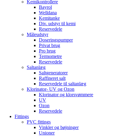
Kemikontrollere
Bayrol
Welldana
Kemitanke
Div. udstyr til kemi
Reservedele
Måleudstyr
Doseringspumper
Privat brug
Pro brug
Termometre
Reservedele
Saltanlæg
Saltgeneratorer
Raffineret salt
Reservedele til saltanlæg
Klorinator- UV og Ozon
Klorinator og klorsvømmere
UV
Ozon
Reservedele
Fittings
PVC fittings
Vinkler og bøjninger
Unioner