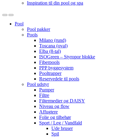
Inspiration til din pool og spa
Open
Close
Pool
Pool pakker
Pools
Milano (rund)
Toscana (oval)
Elba (8-tal)
ISOGreen – Styropor blokke
Fiberpools
PPP byggesystem
Pooltrapper
Reservedele til pools
Pool udstyr
Pumper
Filtre
Filtermedier og DAISY
Niveau og flow
Affugtere
Folie og tilbehør
Sport / Leg / Vandfald
Ude bruser
Spil