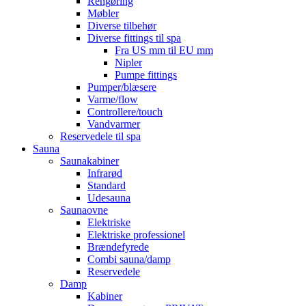
Rengøring
Møbler
Diverse tilbehør
Diverse fittings til spa
Fra US mm til EU mm
Nipler
Pumpe fittings
Pumper/blæsere
Varme/flow
Controllere/touch
Vandvarmer
Reservedele til spa
Sauna
Saunakabiner
Infrarød
Standard
Udesauna
Saunaovne
Elektriske
Elektriske professionel
Brændefyrede
Combi sauna/damp
Reservedele
Damp
Kabiner