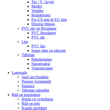
Tee / Y / kryds
Muffer
Ventiler
Reduktioner
Fra US mm til EU mm
Diverse fittings
PVC rør og flexslange
PVC flexslange
PVC rør
Lim
PVC lim
Super glue og silicone
Tilbehør
Pakningstape
Slangesakse
Vinterpropper
Lagersalg
SpaCare/Saniklar
Passion Aromaduft
Spazazz
Tilbehør udemiljø
Råd og inspiration
Hjælp og vejledning
Råd og info
Kunde projekter