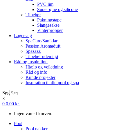
PVC lim
Super glue og silicone
Tilbehør
Pakningstape
Slangesakse
Vinterpropper
Lagersalg
SpaCare/Saniklar
Passion Aromaduft
Spazazz
Tilbehør udemiljø
Råd og inspiration
Hjælp og vejledning
Råd og info
Kunde projekter
Inspiration til din pool og spa
Søg
×
0
0,00
kr.
Ingen varer i kurven.
Pool
Pool pakker