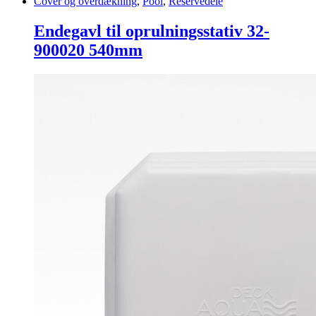
Cover og overdækning
,
Pool
,
Reservedele
Endegavl til oprulningsstativ 32-
900020 540mm