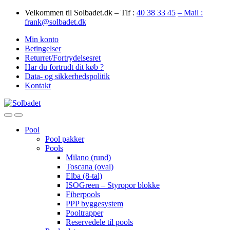
Skip
Skip
Velkommen til Solbadet.dk – Tlf :
40 38 33 45
– Mail :
to
to
frank@solbadet.dk
navigation
content
Min konto
Betingelser
Returret/Fortrydelsesret
Har du fortrudt dit køb ?
Data- og sikkerhedspolitik
Kontakt
Open
Close
Pool
Pool pakker
Pools
Milano (rund)
Toscana (oval)
Elba (8-tal)
ISOGreen – Styropor blokke
Fiberpools
PPP byggesystem
Pooltrapper
Reservedele til pools