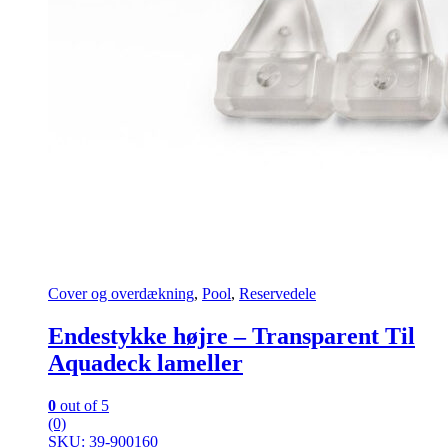
Cover og overdækning
,
Pool
,
Reservedele
Endestykke højre – Transparent Til
Aquadeck lameller
0
out of 5
(0)
SKU: 39-900160