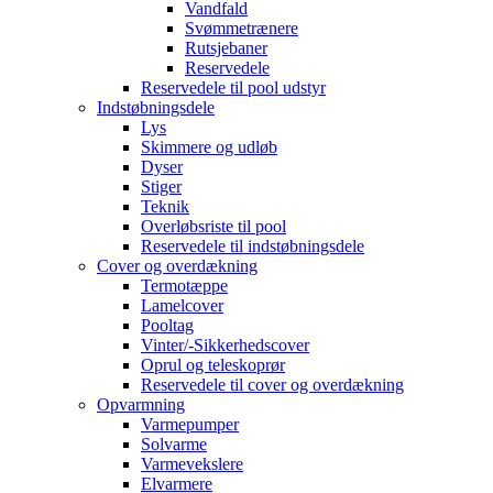
Vandfald
Svømmetrænere
Rutsjebaner
Reservedele
Reservedele til pool udstyr
Indstøbningsdele
Lys
Skimmere og udløb
Dyser
Stiger
Teknik
Overløbsriste til pool
Reservedele til indstøbningsdele
Cover og overdækning
Termotæppe
Lamelcover
Pooltag
Vinter/-Sikkerhedscover
Oprul og teleskoprør
Reservedele til cover og overdækning
Opvarmning
Varmepumper
Solvarme
Varmevekslere
Elvarmere