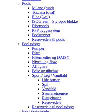
Pools
Milano (rund)
Toscana (oval)
Elba (8-tal)
ISOGreen – Styropor blokke
Fiberpools
PPP byggesystem
Pooltrapper
Reservedele til pools
Pool udstyr
Pumper
Filtre
Filtermedier og DAISY
Niveau og flow
Affugtere
Folie og tilbehør
Sport / Leg / Vandfald
Ude bruser
Spil
Vandfald
Svømmetrænere
Rutsjebaner
Reservedele
Reservedele til pool udstyr
Indstøbningsdele