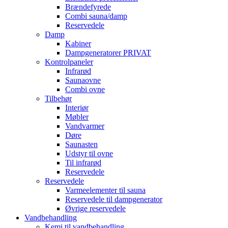
Brændefyrede
Combi sauna/damp
Reservedele
Damp
Kabiner
Dampgeneratorer PRIVAT
Kontrolpaneler
Infrarød
Saunaovne
Combi ovne
Tilbehør
Interiør
Møbler
Vandvarmer
Døre
Saunasten
Udstyr til ovne
Til infrarød
Reservedele
Reservedele
Varmeelementer til sauna
Reservedele til dampgenerator
Øvrige reservedele
Vandbehandling
Kemi til vandbehandling