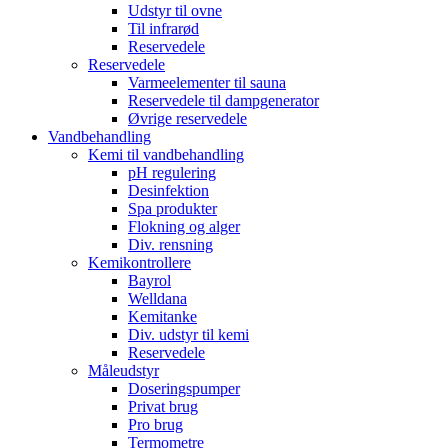
Udstyr til ovne
Til infrarød
Reservedele
Reservedele
Varmeelementer til sauna
Reservedele til dampgenerator
Øvrige reservedele
Vandbehandling
Kemi til vandbehandling
pH regulering
Desinfektion
Spa produkter
Flokning og alger
Div. rensning
Kemikontrollere
Bayrol
Welldana
Kemitanke
Div. udstyr til kemi
Reservedele
Måleudstyr
Doseringspumper
Privat brug
Pro brug
Termometre