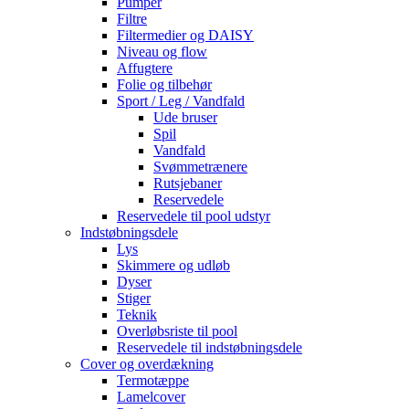
Pumper
Filtre
Filtermedier og DAISY
Niveau og flow
Affugtere
Folie og tilbehør
Sport / Leg / Vandfald
Ude bruser
Spil
Vandfald
Svømmetrænere
Rutsjebaner
Reservedele
Reservedele til pool udstyr
Indstøbningsdele
Lys
Skimmere og udløb
Dyser
Stiger
Teknik
Overløbsriste til pool
Reservedele til indstøbningsdele
Cover og overdækning
Termotæppe
Lamelcover