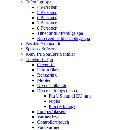
Offentlige spa
4 Personer
5 Personer
6 Personer
7 Personer
8 Personer
Tilbehør til offentlige spa
Reservedele til offentlige spa
Passion Aromaduft
Spazazz duftserie
Kemi fra SpaCare/Saniklar
Tilbehør til spa
Cover lift
Patron filtre
Rengøring
Møbler
Diverse tilbehør
Diverse fittings til spa
Fra US mm til EU mm
Nipler
Pumpe fittings
Pumper/blæsere
Varme/flow
Controllere/touch
Vandvarmer