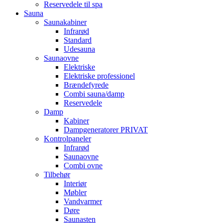
Reservedele til spa
Sauna
Saunakabiner
Infrarød
Standard
Udesauna
Saunaovne
Elektriske
Elektriske professionel
Brændefyrede
Combi sauna/damp
Reservedele
Damp
Kabiner
Dampgeneratorer PRIVAT
Kontrolpaneler
Infrarød
Saunaovne
Combi ovne
Tilbehør
Interiør
Møbler
Vandvarmer
Døre
Saunasten