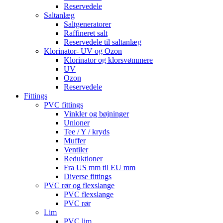
Reservedele
Saltanlæg
Saltgeneratorer
Raffineret salt
Reservedele til saltanlæg
Klorinator- UV og Ozon
Klorinator og klorsvømmere
UV
Ozon
Reservedele
Fittings
PVC fittings
Vinkler og bøjninger
Unioner
Tee / Y / kryds
Muffer
Ventiler
Reduktioner
Fra US mm til EU mm
Diverse fittings
PVC rør og flexslange
PVC flexslange
PVC rør
Lim
PVC lim