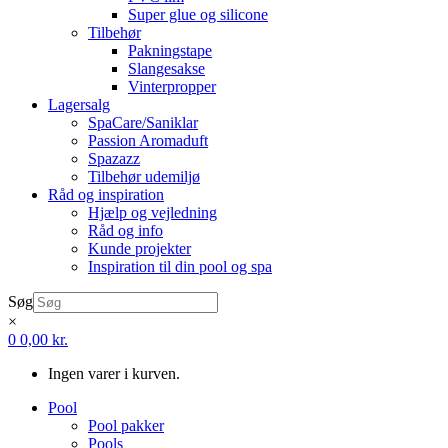
Super glue og silicone
Tilbehør
Pakningstape
Slangesakse
Vinterpropper
Lagersalg
SpaCare/Saniklar
Passion Aromaduft
Spazazz
Tilbehør udemiljø
Råd og inspiration
Hjælp og vejledning
Råd og info
Kunde projekter
Inspiration til din pool og spa
Søg
×
0
0,00
kr.
Ingen varer i kurven.
Pool
Pool pakker
Pools