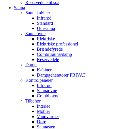
Reservedele til spa
Sauna
Saunakabiner
Infrarød
Standard
Udesauna
Saunaovne
Elektriske
Elektriske professionel
Brændefyrede
Combi sauna/damp
Reservedele
Damp
Kabiner
Dampgeneratorer PRIVAT
Kontrolpaneler
Infrarød
Saunaovne
Combi ovne
Tilbehør
Interiør
Møbler
Vandvarmer
Døre
Saunasten