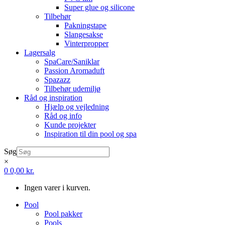
Super glue og silicone
Tilbehør
Pakningstape
Slangesakse
Vinterpropper
Lagersalg
SpaCare/Saniklar
Passion Aromaduft
Spazazz
Tilbehør udemiljø
Råd og inspiration
Hjælp og vejledning
Råd og info
Kunde projekter
Inspiration til din pool og spa
Søg
×
0
0,00
kr.
Ingen varer i kurven.
Pool
Pool pakker
Pools