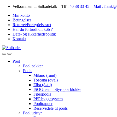
Skip
Skip
Velkommen til Solbadet.dk – Tlf :
40 38 33 45
– Mail : frank@
to
to
Min konto
navigation
content
Betingelser
Returret/Fortrydelsesret
Har du fortrudt dit køb ?
Data- og sikkerhedspolitik
Kontakt
Open
Close
Pool
Pool pakker
Pools
Milano (rund)
Toscana (oval)
Elba (8-tal)
ISOGreen – Styropor blokke
Fiberpools
PPP byggesystem
Pooltrapper
Reservedele til pools
Pool udstyr