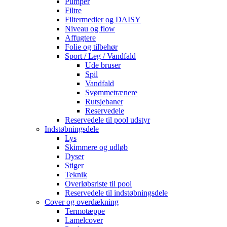
Pumper
Filtre
Filtermedier og DAISY
Niveau og flow
Affugtere
Folie og tilbehør
Sport / Leg / Vandfald
Ude bruser
Spil
Vandfald
Svømmetrænere
Rutsjebaner
Reservedele
Reservedele til pool udstyr
Indstøbningsdele
Lys
Skimmere og udløb
Dyser
Stiger
Teknik
Overløbsriste til pool
Reservedele til indstøbningsdele
Cover og overdækning
Termotæppe
Lamelcover