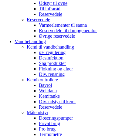
Udstyr til ovne
Til infrarød
Reservedele
Reservedele
Varmeelementer til sauna
Reservedele til dampgenerator
Øvrige reservedele
Vandbehandling
Kemi til vandbehandling
pH regulering
Desinfektion
Spa produkter
Flokning og alger
Div. rensning
Kemikontrollere
Bayrol
Welldana
Kemitanke
Div. udstyr til kemi
Reservedele
Måleudstyr
Doseringspumper
Privat brug
Pro brug
Termometre