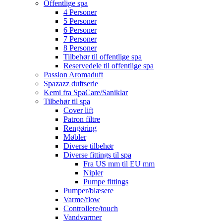
Offentlige spa
4 Personer
5 Personer
6 Personer
7 Personer
8 Personer
Tilbehør til offentlige spa
Reservedele til offentlige spa
Passion Aromaduft
Spazazz duftserie
Kemi fra SpaCare/Saniklar
Tilbehør til spa
Cover lift
Patron filtre
Rengøring
Møbler
Diverse tilbehør
Diverse fittings til spa
Fra US mm til EU mm
Nipler
Pumpe fittings
Pumper/blæsere
Varme/flow
Controllere/touch
Vandvarmer