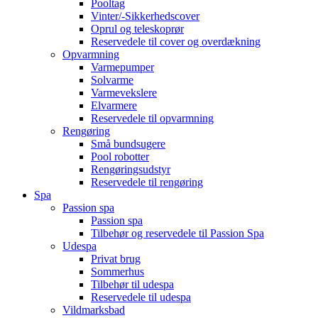
Pooltag
Vinter/-Sikkerhedscover
Oprul og teleskoprør
Reservedele til cover og overdækning
Opvarmning
Varmepumper
Solvarme
Varmevekslere
Elvarmere
Reservedele til opvarmning
Rengøring
Små bundsugere
Pool robotter
Rengøringsudstyr
Reservedele til rengøring
Spa
Passion spa
Passion spa
Tilbehør og reservedele til Passion Spa
Udespa
Privat brug
Sommerhus
Tilbehør til udespa
Reservedele til udespa
Vildmarksbad