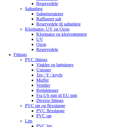
Reservedele
Saltanlæg
Saltgeneratorer
Raffineret salt
Reservedele til saltanlæg
Klorinator- UV og Ozon
Klorinator og klorsvømmere
UV
Ozon
Reservedele
Fittings
PVC fittings
Vinkler og bøjninger
Unioner
Tee / Y / kryds
Muffer
Ventiler
Reduktioner
Fra US mm til EU mm
Diverse fittings
PVC rør og flexslange
PVC flexslange
PVC rør
Lim
PVC lim