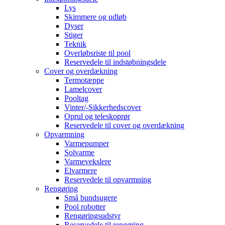
Lys
Skimmere og udløb
Dyser
Stiger
Teknik
Overløbsriste til pool
Reservedele til indstøbningsdele
Cover og overdækning
Termotæppe
Lamelcover
Pooltag
Vinter/-Sikkerhedscover
Oprul og teleskoprør
Reservedele til cover og overdækning
Opvarmning
Varmepumper
Solvarme
Varmevekslere
Elvarmere
Reservedele til opvarmning
Rengøring
Små bundsugere
Pool robotter
Rengøringsudstyr
Reservedele til rengøring