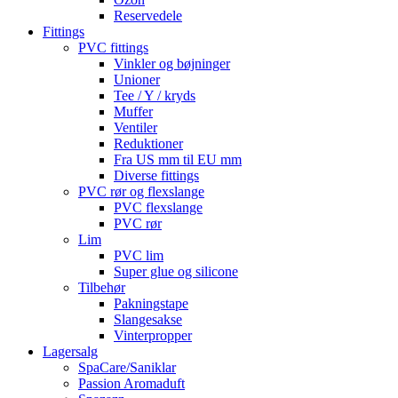
Reservedele
Fittings
PVC fittings
Vinkler og bøjninger
Unioner
Tee / Y / kryds
Muffer
Ventiler
Reduktioner
Fra US mm til EU mm
Diverse fittings
PVC rør og flexslange
PVC flexslange
PVC rør
Lim
PVC lim
Super glue og silicone
Tilbehør
Pakningstape
Slangesakse
Vinterpropper
Lagersalg
SpaCare/Saniklar
Passion Aromaduft