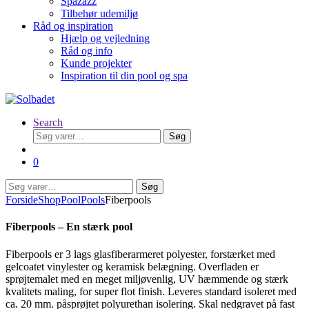
Spazazz
Tilbehør udemiljø
Råd og inspiration
Hjælp og vejledning
Råd og info
Kunde projekter
Inspiration til din pool og spa
Search
Søg
Søg
efter:
0
Søg
Søg
efter:
Forside
Shop
Pool
Pools
Fiberpools
Fiberpools – En stærk pool
Fiberpools er 3 lags glasfiberarmeret polyester, forstærket med
gelcoatet vinylester og keramisk belægning. Overfladen er
sprøjtemalet med en meget miljøvenlig, UV hæmmende og stærk
kvalitets maling, for super flot finish. Leveres standard isoleret med
ca. 20 mm. påsprøjtet polyurethan isolering. Skal nedgravet på fast