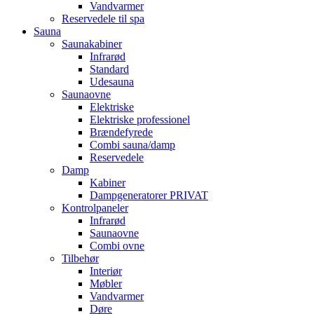
Vandvarmer
Reservedele til spa
Sauna
Saunakabiner
Infrarød
Standard
Udesauna
Saunaovne
Elektriske
Elektriske professionel
Brændefyrede
Combi sauna/damp
Reservedele
Damp
Kabiner
Dampgeneratorer PRIVAT
Kontrolpaneler
Infrarød
Saunaovne
Combi ovne
Tilbehør
Interiør
Møbler
Vandvarmer
Døre