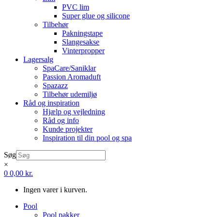
PVC lim
Super glue og silicone
Tilbehør
Pakningstape
Slangesakse
Vinterpropper
Lagersalg
SpaCare/Saniklar
Passion Aromaduft
Spazazz
Tilbehør udemiljø
Råd og inspiration
Hjælp og vejledning
Råd og info
Kunde projekter
Inspiration til din pool og spa
Søg
×
0
0,00
kr.
Ingen varer i kurven.
Pool
Pool pakker