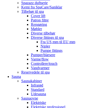
Spazazz duftserie
Kemi fra SpaCare/Saniklar
Tilbehør til spa
Cover lift
Patron filtre
Rengøring
Møbler
Diverse tilbehør
Diverse fittings til spa
Fra US mm til EU mm
Nipler
Pumpe fittings
Pumper/blæsere
Varme/flow
Controllere/touch
Vandvarmer
Reservedele til spa
Sauna
Saunakabiner
Infrarød
Standard
Udesauna
Saunaovne
Elektriske
Elektriske professionel