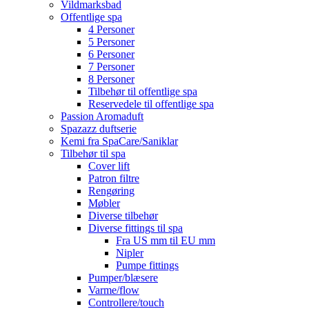
Vildmarksbad
Offentlige spa
4 Personer
5 Personer
6 Personer
7 Personer
8 Personer
Tilbehør til offentlige spa
Reservedele til offentlige spa
Passion Aromaduft
Spazazz duftserie
Kemi fra SpaCare/Saniklar
Tilbehør til spa
Cover lift
Patron filtre
Rengøring
Møbler
Diverse tilbehør
Diverse fittings til spa
Fra US mm til EU mm
Nipler
Pumpe fittings
Pumper/blæsere
Varme/flow
Controllere/touch