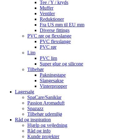
Tee / Y / kryds
Muffer
Ventiler
Reduktioner
Fra US mm til EU mm
Diverse fittings
PVC rør og flexslange
PVC flexslange
PVC rør
Lim
PVC lim
Super glue og silicone
Tilbehør
Pakningstape
Slangesakse
Vinterpropper
Lagersalg
SpaCare/Saniklar
Passion Aromaduft
Spazazz
Tilbehør udemiljø
Råd og inspiration
Hjælp og vejledning
Råd og info
Kunde projekter