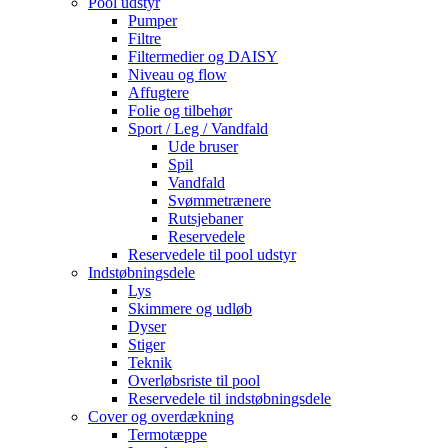
Pool udstyr
Pumper
Filtre
Filtermedier og DAISY
Niveau og flow
Affugtere
Folie og tilbehør
Sport / Leg / Vandfald
Ude bruser
Spil
Vandfald
Svømmetrænere
Rutsjebaner
Reservedele
Reservedele til pool udstyr
Indstøbningsdele
Lys
Skimmere og udløb
Dyser
Stiger
Teknik
Overløbsriste til pool
Reservedele til indstøbningsdele
Cover og overdækning
Termotæppe