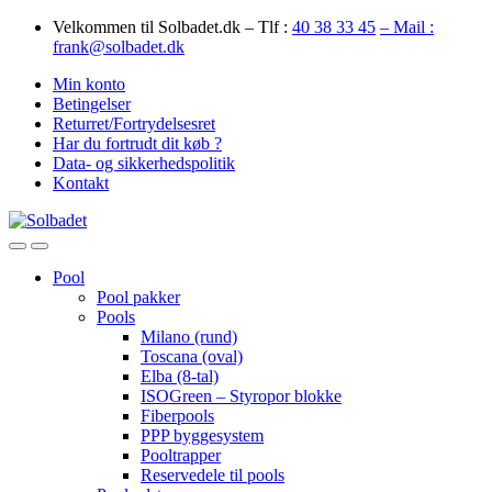
Skip
Skip
Velkommen til Solbadet.dk – Tlf :
40 38 33 45
– Mail :
to
to
frank@solbadet.dk
navigation
content
Min konto
Betingelser
Returret/Fortrydelsesret
Har du fortrudt dit køb ?
Data- og sikkerhedspolitik
Kontakt
Open
Close
Pool
Pool pakker
Pools
Milano (rund)
Toscana (oval)
Elba (8-tal)
ISOGreen – Styropor blokke
Fiberpools
PPP byggesystem
Pooltrapper
Reservedele til pools