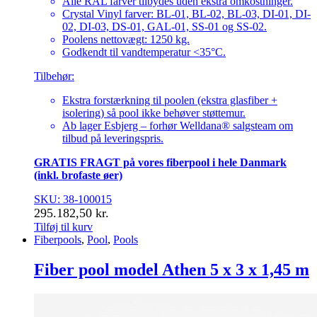
Alle RAL farver tilbydes uden ekstra omkostninger.
Crystal Vinyl farver: BL-01, BL-02, BL-03, DI-01, DI-
02, DI-03, DS-01, GAL-01, SS-01 og SS-02.
Poolens nettovægt: 1250 kg.
Godkendt til vandtemperatur <35°C.
Tilbehør:
Ekstra forstærkning til poolen (ekstra glasfiber +
isolering) så pool ikke behøver støttemur.
Ab lager Esbjerg – forhør Welldana® salgsteam om
tilbud på leveringspris.
GRATIS FRAGT på vores fiberpool i hele Danmark
(inkl. brofaste øer)
SKU: 38-100015
295.182,50
kr.
Tilføj til kurv
Fiberpools
,
Pool
,
Pools
Fiber pool model Athen 5 x 3 x 1,45 m