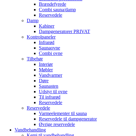
Brændefyrede
Combi sauna/damp
Reservedele
Damp
Kabiner
Dampgeneratorer PRIVAT
Kontrolpaneler
Infrarød
Saunaovne
Combi ovne
Tilbehør
Interiør
Møbler
Vandvarmer
Døre
Saunasten
Udstyr til ovne
Til infrarød
Reservedele
Reservedele
Varmeelementer til sauna
Reservedele til dampgenerator
Øvrige reservedele
Vandbehandling
Kemi til vandbehandling