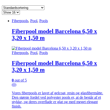
Fiberpools
,
Pool
,
Pools
Fiberpool model Barcelona 6,50 x
3,20 x 1,50 m
Fiberpools
,
Pool
,
Pools
Fiberpool model Barcelona 6,50 x
3,20 x 1,50 m
0
out of 5
(0)
Vores fiberpools er lavet af gelcoat, resin og glasfibermåtte.
Den største fordel ved polyester pools er, at de består af et
stykke, og deres overflade er glat og med meget elegant
finish.