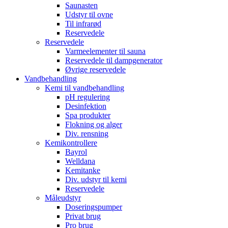
Saunasten
Udstyr til ovne
Til infrarød
Reservedele
Reservedele
Varmeelementer til sauna
Reservedele til dampgenerator
Øvrige reservedele
Vandbehandling
Kemi til vandbehandling
pH regulering
Desinfektion
Spa produkter
Flokning og alger
Div. rensning
Kemikontrollere
Bayrol
Welldana
Kemitanke
Div. udstyr til kemi
Reservedele
Måleudstyr
Doseringspumper
Privat brug
Pro brug