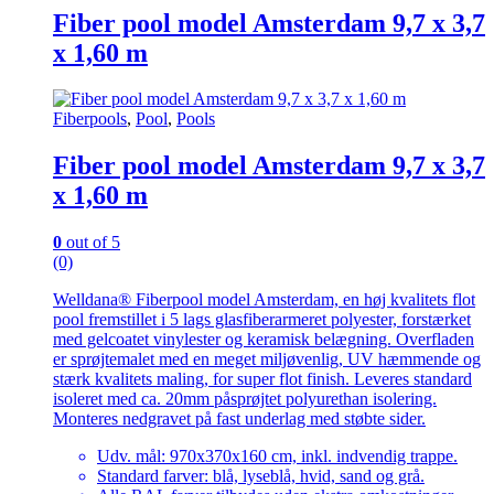
Fiber pool model Amsterdam 9,7 x 3,7
x 1,60 m
Fiberpools
,
Pool
,
Pools
Fiber pool model Amsterdam 9,7 x 3,7
x 1,60 m
0
out of 5
(0)
Welldana® Fiberpool model Amsterdam, en høj kvalitets flot
pool fremstillet i 5 lags glasfiberarmeret polyester, forstærket
med gelcoatet vinylester og keramisk belægning. Overfladen
er sprøjtemalet med en meget miljøvenlig, UV hæmmende og
stærk kvalitets maling, for super flot finish. Leveres standard
isoleret med ca. 20mm påsprøjtet polyurethan isolering.
Monteres nedgravet på fast underlag med støbte sider.
Udv. mål: 970x370x160 cm, inkl. indvendig trappe.
Standard farver: blå, lyseblå, hvid, sand og grå.