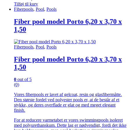
Tilføj til kurv
Fiberpools
,
Pool
,
Pools
Fiber pool model Porto 6,20 x 3,70 x
1,50
Fiberpools
,
Pool
,
Pools
Fiber pool model Porto 6,20 x 3,70 x
1,50
0
out of 5
(0)
Vores fiberpools er lavet af gelcoat, resin og glasfibermåtte.
Den største fordel ved polyester pools er, at de består af et
stykke, og deres overflade er glat og med meget elegant
finish.
For at reducere varmetabet er vores swimmingpools isoleret
med polyurethanskum. Dette lag er nødvendigt, fordi det ikke