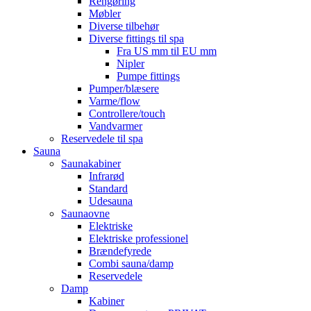
Rengøring
Møbler
Diverse tilbehør
Diverse fittings til spa
Fra US mm til EU mm
Nipler
Pumpe fittings
Pumper/blæsere
Varme/flow
Controllere/touch
Vandvarmer
Reservedele til spa
Sauna
Saunakabiner
Infrarød
Standard
Udesauna
Saunaovne
Elektriske
Elektriske professionel
Brændefyrede
Combi sauna/damp
Reservedele
Damp
Kabiner