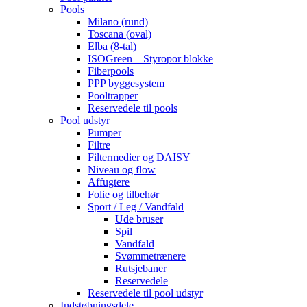
Pools
Milano (rund)
Toscana (oval)
Elba (8-tal)
ISOGreen – Styropor blokke
Fiberpools
PPP byggesystem
Pooltrapper
Reservedele til pools
Pool udstyr
Pumper
Filtre
Filtermedier og DAISY
Niveau og flow
Affugtere
Folie og tilbehør
Sport / Leg / Vandfald
Ude bruser
Spil
Vandfald
Svømmetrænere
Rutsjebaner
Reservedele
Reservedele til pool udstyr
Indstøbningsdele