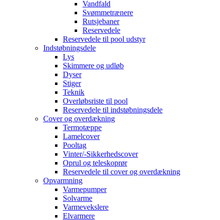
Vandfald
Svømmetrænere
Rutsjebaner
Reservedele
Reservedele til pool udstyr
Indstøbningsdele
Lys
Skimmere og udløb
Dyser
Stiger
Teknik
Overløbsriste til pool
Reservedele til indstøbningsdele
Cover og overdækning
Termotæppe
Lamelcover
Pooltag
Vinter/-Sikkerhedscover
Oprul og teleskoprør
Reservedele til cover og overdækning
Opvarmning
Varmepumper
Solvarme
Varmevekslere
Elvarmere