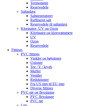
Termometre
Reservedele
Saltanlæg
Saltgeneratorer
Raffineret salt
Reservedele til saltanlæg
Klorinator- UV og Ozon
Klorinator og klorsvømmere
UV
Ozon
Reservedele
Fittings
PVC fittings
Vinkler og bøjninger
Unioner
Tee / Y / kryds
Muffer
Ventiler
Reduktioner
Fra US mm til EU mm
Diverse fittings
PVC rør og flexslange
PVC flexslange
PVC rør
Lim