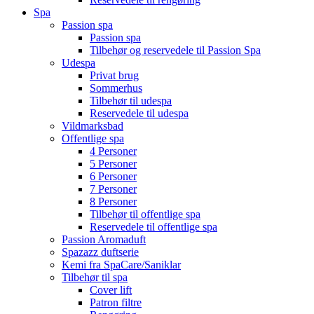
Spa
Passion spa
Passion spa
Tilbehør og reservedele til Passion Spa
Udespa
Privat brug
Sommerhus
Tilbehør til udespa
Reservedele til udespa
Vildmarksbad
Offentlige spa
4 Personer
5 Personer
6 Personer
7 Personer
8 Personer
Tilbehør til offentlige spa
Reservedele til offentlige spa
Passion Aromaduft
Spazazz duftserie
Kemi fra SpaCare/Saniklar
Tilbehør til spa
Cover lift
Patron filtre