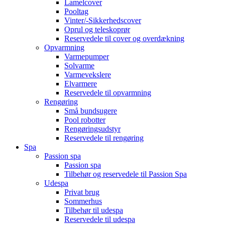
Lamelcover
Pooltag
Vinter/-Sikkerhedscover
Oprul og teleskoprør
Reservedele til cover og overdækning
Opvarmning
Varmepumper
Solvarme
Varmevekslere
Elvarmere
Reservedele til opvarmning
Rengøring
Små bundsugere
Pool robotter
Rengøringsudstyr
Reservedele til rengøring
Spa
Passion spa
Passion spa
Tilbehør og reservedele til Passion Spa
Udespa
Privat brug
Sommerhus
Tilbehør til udespa
Reservedele til udespa