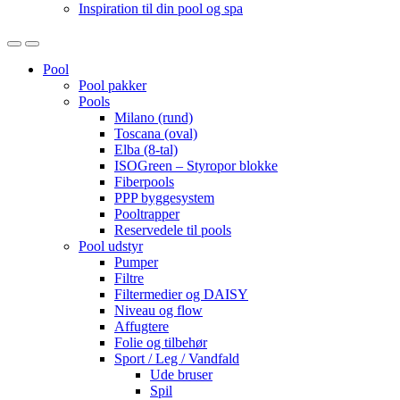
Inspiration til din pool og spa
Open
Close
Pool
Pool pakker
Pools
Milano (rund)
Toscana (oval)
Elba (8-tal)
ISOGreen – Styropor blokke
Fiberpools
PPP byggesystem
Pooltrapper
Reservedele til pools
Pool udstyr
Pumper
Filtre
Filtermedier og DAISY
Niveau og flow
Affugtere
Folie og tilbehør
Sport / Leg / Vandfald
Ude bruser
Spil