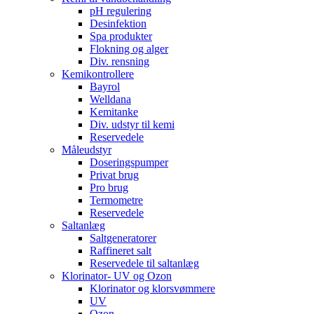
pH regulering
Desinfektion
Spa produkter
Flokning og alger
Div. rensning
Kemikontrollere
Bayrol
Welldana
Kemitanke
Div. udstyr til kemi
Reservedele
Måleudstyr
Doseringspumper
Privat brug
Pro brug
Termometre
Reservedele
Saltanlæg
Saltgeneratorer
Raffineret salt
Reservedele til saltanlæg
Klorinator- UV og Ozon
Klorinator og klorsvømmere
UV
Ozon