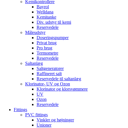
Kemikontrollere
Bayrol
Welldana
Kemitanke
Div. udstyr til kemi
Reservedele
Måleudstyr
Doseringspumper
Privat brug
Pro brug
Termometre
Reservedele
Saltanlæg
Saltgeneratorer
Raffineret salt
Reservedele til saltanlæg
Klorinator- UV og Ozon
Klorinator og klorsvømmere
UV
Ozon
Reservedele
Fittings
PVC fittings
Vinkler og bøjninger
Unioner