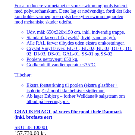
For at reducere varmetabet er vores swimmingpools isoleret
med polyurethanskum. Dette lag er nødvendigt, fordi det ikke
kun holder varmen, men også beskytter swimmingpoolen
mod mekaniske skader udefra.
Udv. mål: 650x320x150 cm, inkl. indvendig trappe.
Standard farver: blå, lyseblå, hvid, sand og grå.
Alle RAL farver tilbydes uden ekstra omkostninger.
Crystal Vinyl farver: BL-01, BL-02, BL-03, DI-01, DI-
02, DI-03, DS-01, GAL-01, SS-01 og SS-02.
Poolens nettovægt: 650 kg.
Godkendt til vandtemperatur <35°C.
Tilbehør:
Ekstra forstærkning til poolen (ekstra glasfiber +
isolering) så pool ikke behøver støttemur.
Ab lager Esbjerg – forhør Welldana® salgsteam om
tilbud på leveringspris.
GRATIS FRAGT på vores fiberpool i hele Danmark
(inkl. brofaste øer)
SKU: 38-100001
157.730,00
kr.