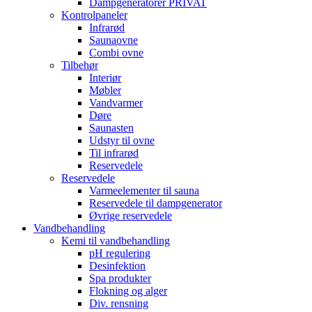
Dampgeneratorer PRIVAT
Kontrolpaneler
Infrarød
Saunaovne
Combi ovne
Tilbehør
Interiør
Møbler
Vandvarmer
Døre
Saunasten
Udstyr til ovne
Til infrarød
Reservedele
Reservedele
Varmeelementer til sauna
Reservedele til dampgenerator
Øvrige reservedele
Vandbehandling
Kemi til vandbehandling
pH regulering
Desinfektion
Spa produkter
Flokning og alger
Div. rensning