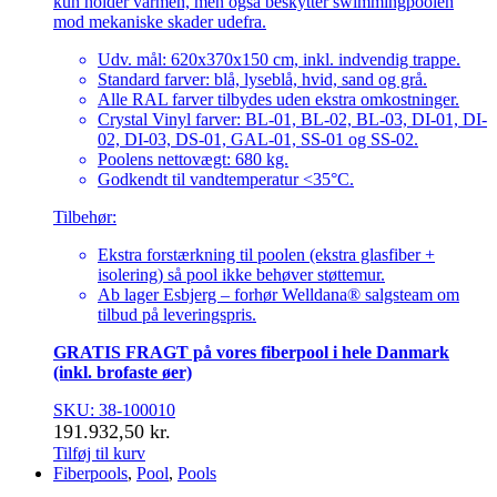
kun holder varmen, men også beskytter swimmingpoolen
mod mekaniske skader udefra.
Udv. mål: 620x370x150 cm, inkl. indvendig trappe.
Standard farver: blå, lyseblå, hvid, sand og grå.
Alle RAL farver tilbydes uden ekstra omkostninger.
Crystal Vinyl farver: BL-01, BL-02, BL-03, DI-01, DI-
02, DI-03, DS-01, GAL-01, SS-01 og SS-02.
Poolens nettovægt: 680 kg.
Godkendt til vandtemperatur <35°C.
Tilbehør:
Ekstra forstærkning til poolen (ekstra glasfiber +
isolering) så pool ikke behøver støttemur.
Ab lager Esbjerg – forhør Welldana® salgsteam om
tilbud på leveringspris.
GRATIS FRAGT på vores fiberpool i hele Danmark
(inkl. brofaste øer)
SKU: 38-100010
191.932,50
kr.
Tilføj til kurv
Fiberpools
,
Pool
,
Pools