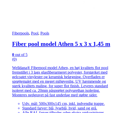
Fiberpools
,
Pool
,
Pools
Fiber pool model Athen 5 x 3 x 1,45 m
0
out of 5
(0)
Welldana® Fiberpool model Athen, en høj kvalitets flot pool
fremstillet i 3 lags glasfiberarmeret polyester, forstærket med
gelcoatet vinylester og keramisk belægning. Overfladen er
sprøjtemalet med en meget miljøvenlig, UV hæmmende og
stærk kvalitets maling, for super flot finish. Leveres standard
isoleret med ca. 20mm påsprøjtet polyurethan isolering.
Monteres nedgravet på fast underlag med støbte sider.
Udv. mål: 500x300x145 cm, inkl. indvendig trappe.
Standard farver: blå, lyseblå, hvid, sand og grå.
Alle RAL farver tilbydes uden ekstra omkostninger.