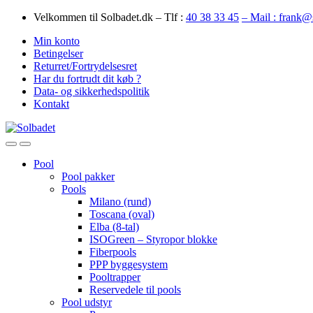
Skip
Skip
Velkommen til Solbadet.dk – Tlf :
40 38 33 45
– Mail : frank@
to
to
Min konto
navigation
content
Betingelser
Returret/Fortrydelsesret
Har du fortrudt dit køb ?
Data- og sikkerhedspolitik
Kontakt
Open
Close
Pool
Pool pakker
Pools
Milano (rund)
Toscana (oval)
Elba (8-tal)
ISOGreen – Styropor blokke
Fiberpools
PPP byggesystem
Pooltrapper
Reservedele til pools
Pool udstyr