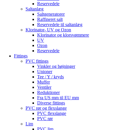
Reservedele
Saltanlæg
Saltgeneratorer
Raffineret salt
Reservedele til saltanlæg
Klorinator- UV og Ozon
Klorinator og klorsvømmere
UV
Ozon
Reservedele
Fittings
PVC fittings
Vinkler og bøjninger
Unioner
Tee / Y / kryds
Muffer
Ventiler
Reduktioner
Fra US mm til EU mm
Diverse fittings
PVC rør og flexslange
PVC flexslange
PVC rør
Lim
PVC lim