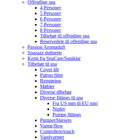
Offentlige spa
4 Personer
5 Personer
6 Personer
7 Personer
8 Personer
Tilbehør til offentlige spa
Reservedele til offentlige spa
Passion Aromaduft
Spazazz duftserie
Kemi fra SpaCare/Saniklar
Tilbehør til spa
Cover lift
Patron filtre
Rengøring
Møbler
Diverse tilbehør
Diverse fittings til spa
Fra US mm til EU mm
Nipler
Pumpe fittings
Pumper/blæsere
Varme/flow
Controllere/touch
Vandvarmer