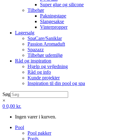
Super glue og silicone
Tilbehør
Pakningstape
Slangesakse
Vinterpropper
Lagersalg
SpaCare/Saniklar
Passion Aromaduft
Spazazz
Tilbehør udemiljø
Råd og inspiration
Hjælp og vejledning
Råd og info
Kunde projekter
Inspiration til din pool og spa
Søg
×
0
0,00
kr.
Ingen varer i kurven.
Pool
Pool pakker
Pools