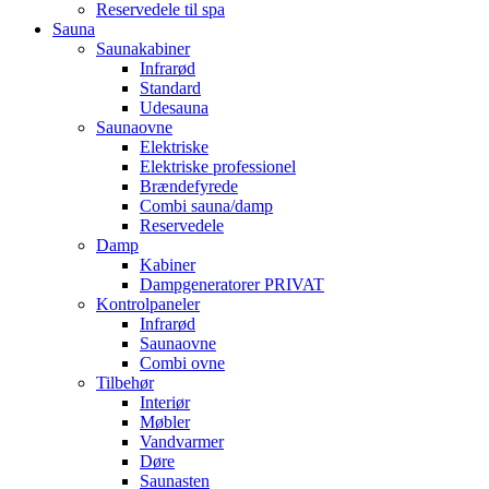
Reservedele til spa
Sauna
Saunakabiner
Infrarød
Standard
Udesauna
Saunaovne
Elektriske
Elektriske professionel
Brændefyrede
Combi sauna/damp
Reservedele
Damp
Kabiner
Dampgeneratorer PRIVAT
Kontrolpaneler
Infrarød
Saunaovne
Combi ovne
Tilbehør
Interiør
Møbler
Vandvarmer
Døre
Saunasten