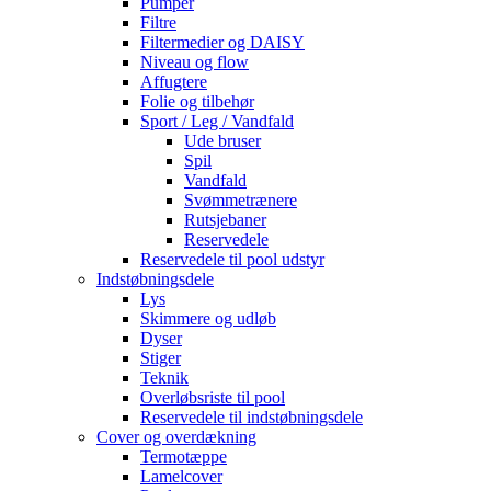
Pumper
Filtre
Filtermedier og DAISY
Niveau og flow
Affugtere
Folie og tilbehør
Sport / Leg / Vandfald
Ude bruser
Spil
Vandfald
Svømmetrænere
Rutsjebaner
Reservedele
Reservedele til pool udstyr
Indstøbningsdele
Lys
Skimmere og udløb
Dyser
Stiger
Teknik
Overløbsriste til pool
Reservedele til indstøbningsdele
Cover og overdækning
Termotæppe
Lamelcover