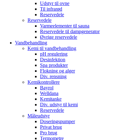
Udstyr til ovne
Til infrarød
Reservedele
Reservedele
Varmeelementer til sauna
Reservedele til dampgenerator
Øvrige reservedele
Vandbehandling
Kemi til vandbehandling
pH regulering
Desinfektion
Spa produkter
Flokning og alger
Div. rensning
Kemikontrollere
Bayrol
Welldana
Kemitanke
Div. udstyr til kemi
Reservedele
Måleudstyr
Doseringspumper
Privat brug
Pro brug
Termometre