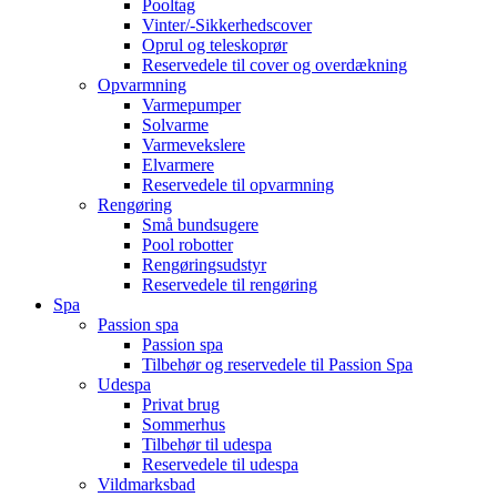
Pooltag
Vinter/-Sikkerhedscover
Oprul og teleskoprør
Reservedele til cover og overdækning
Opvarmning
Varmepumper
Solvarme
Varmevekslere
Elvarmere
Reservedele til opvarmning
Rengøring
Små bundsugere
Pool robotter
Rengøringsudstyr
Reservedele til rengøring
Spa
Passion spa
Passion spa
Tilbehør og reservedele til Passion Spa
Udespa
Privat brug
Sommerhus
Tilbehør til udespa
Reservedele til udespa
Vildmarksbad