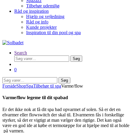
Spazazz
Tilbehør udemiljø
Råd og inspiration
Hjælp og vejledning
Råd og info
Kunde projekter
Inspiration til din pool og spa
Search
Søg
Søg
efter:
0
Søg
Søg
efter:
Forside
Shop
Spa
Tilbehør til spa
Varme/flow
Varme/flow legeme til dit spabad
Er det ikke nok at få dit spa bad opvarmet af solen. Så er det en
elvarmer eller flowswitch der skal til. Elvarmeren fås i forskellige
styrker, så det er vigtigt at man vælger den rigtige. Det kan også
være en god ide at købe et termotæppe for at hjælpe med til at holde
på varmen.