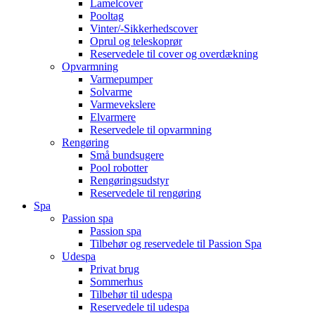
Lamelcover
Pooltag
Vinter/-Sikkerhedscover
Oprul og teleskoprør
Reservedele til cover og overdækning
Opvarmning
Varmepumper
Solvarme
Varmevekslere
Elvarmere
Reservedele til opvarmning
Rengøring
Små bundsugere
Pool robotter
Rengøringsudstyr
Reservedele til rengøring
Spa
Passion spa
Passion spa
Tilbehør og reservedele til Passion Spa
Udespa
Privat brug
Sommerhus
Tilbehør til udespa
Reservedele til udespa