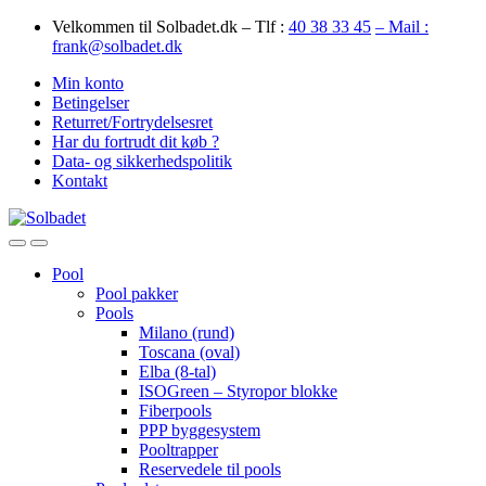
Skip
Skip
Velkommen til Solbadet.dk – Tlf :
40 38 33 45
– Mail :
to
to
frank@solbadet.dk
navigation
content
Min konto
Betingelser
Returret/Fortrydelsesret
Har du fortrudt dit køb ?
Data- og sikkerhedspolitik
Kontakt
Open
Close
Pool
Pool pakker
Pools
Milano (rund)
Toscana (oval)
Elba (8-tal)
ISOGreen – Styropor blokke
Fiberpools
PPP byggesystem
Pooltrapper
Reservedele til pools