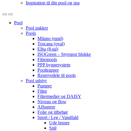
Inspiration til din pool og spa
Open
Close
Pool
Pool pakker
Pools
Milano (rund)
Toscana (oval)
Elba (8-tal)
ISOGreen – Styropor blokke
Fiberpools
PPP byggesystem
Pooltrapper
Reservedele til pools
Pool udstyr
Pumper
Filtre
Filtermedier og DAISY
Niveau og flow
Affugtere
Folie og tilbehør
Sport / Leg / Vandfald
Ude bruser
Spil