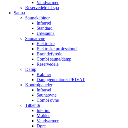
Vandvarmer
Reservedele til spa
Sauna
Saunakabiner
Infrarød
Standard
Udesauna
Saunaovne
Elektriske
Elektriske professionel
Brændefyrede
Combi sauna/damp
Reservedele
Damp
Kabiner
Dampgeneratorer PRIVAT
Kontrolpaneler
Infrarød
Saunaovne
Combi ovne
Tilbehør
Interiør
Møbler
Vandvarmer
Døre