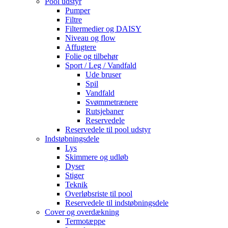
Pool udstyr
Pumper
Filtre
Filtermedier og DAISY
Niveau og flow
Affugtere
Folie og tilbehør
Sport / Leg / Vandfald
Ude bruser
Spil
Vandfald
Svømmetrænere
Rutsjebaner
Reservedele
Reservedele til pool udstyr
Indstøbningsdele
Lys
Skimmere og udløb
Dyser
Stiger
Teknik
Overløbsriste til pool
Reservedele til indstøbningsdele
Cover og overdækning
Termotæppe