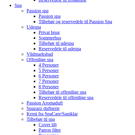
Spa
Passion spa
Passion spa
Tilbehør og reservedele til Passion Spa
Udespa
Privat brug
Sommerhus
Tilbehør til udespa
Reservedele til udespa
Vildmarksbad
Offentlige spa
4 Personer
5 Personer
6 Personer
7 Personer
8 Personer
Tilbehør til offentlige spa
Reservedele til offentlige spa
Passion Aromaduft
Spazazz duftserie
Kemi fra SpaCare/Saniklar
Tilbehør til spa
Cover lift
Patron filtre