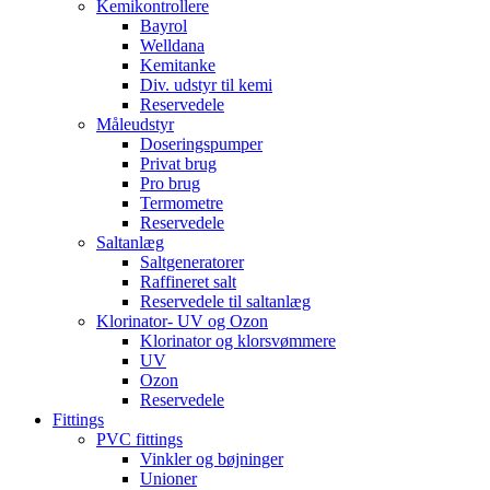
Kemikontrollere
Bayrol
Welldana
Kemitanke
Div. udstyr til kemi
Reservedele
Måleudstyr
Doseringspumper
Privat brug
Pro brug
Termometre
Reservedele
Saltanlæg
Saltgeneratorer
Raffineret salt
Reservedele til saltanlæg
Klorinator- UV og Ozon
Klorinator og klorsvømmere
UV
Ozon
Reservedele
Fittings
PVC fittings
Vinkler og bøjninger
Unioner