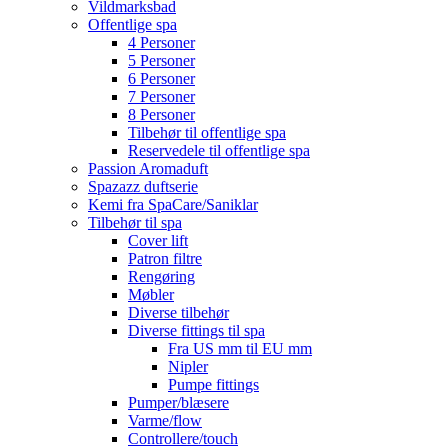
Vildmarksbad
Offentlige spa
4 Personer
5 Personer
6 Personer
7 Personer
8 Personer
Tilbehør til offentlige spa
Reservedele til offentlige spa
Passion Aromaduft
Spazazz duftserie
Kemi fra SpaCare/Saniklar
Tilbehør til spa
Cover lift
Patron filtre
Rengøring
Møbler
Diverse tilbehør
Diverse fittings til spa
Fra US mm til EU mm
Nipler
Pumpe fittings
Pumper/blæsere
Varme/flow
Controllere/touch