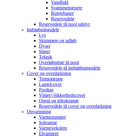
Vandfald
Svømmetrænere
Rutsjebaner
Reservedele
Reservedele til pool udstyr
Indstøbningsdele
Lys
Skimmere og udløb
Dyser
Stiger
Teknik
Overløbsriste til pool
Reservedele til indstøbningsdele
Cover og overdækning
Termotæppe
Lamelcover
Pooltag
Vinter/-Sikkerhedscover
Oprul og teleskoprør
Reservedele til cover og overdækning
Opvarmning
Varmepumper
Solvarme
Varmevekslere
Elvarmere