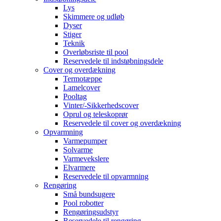
Lys
Skimmere og udløb
Dyser
Stiger
Teknik
Overløbsriste til pool
Reservedele til indstøbningsdele
Cover og overdækning
Termotæppe
Lamelcover
Pooltag
Vinter/-Sikkerhedscover
Oprul og teleskoprør
Reservedele til cover og overdækning
Opvarmning
Varmepumper
Solvarme
Varmevekslere
Elvarmere
Reservedele til opvarmning
Rengøring
Små bundsugere
Pool robotter
Rengøringsudstyr
Reservedele til rengøring