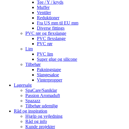
Tee / Y / kryds
Muffer
Ventiler
Reduktioner
Fra US mm til EU mm
Diverse fittings
PVC rør og flexslange
PVC flexslange
PVC rør
Lim
PVC lim
Super glue og silicone
Tilbehør
Pakningstape
Slangesakse
Vinterpropper
Lagersalg
SpaCare/Saniklar
Passion Aromaduft
Spazazz
Tilbehør udemiljø
Råd og inspiration
Hjælp og vejledning
Råd og info
Kunde projekter