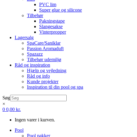
PVC lim
Super glue og silicone
Tilbehør
Pakningstape
Slangesakse
Vinterpropper
Lagersalg
SpaCare/Saniklar
Passion Aromaduft
Spazazz
Tilbehør udemiljø
Råd og inspiration
Hjælp og vejledning
Råd og info
Kunde projekter
Inspiration til din pool og spa
Søg
×
0
0,00
kr.
Ingen varer i kurven.
Pool
Pool pakker