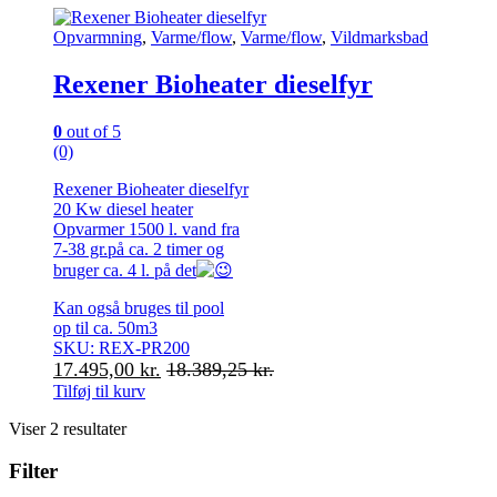
Opvarmning
,
Varme/flow
,
Varme/flow
,
Vildmarksbad
Rexener Bioheater dieselfyr
0
out of 5
(0)
Rexener Bioheater dieselfyr
20 Kw diesel heater
Opvarmer 1500 l. vand fra
7-38 gr.på ca. 2 timer og
bruger ca. 4 l. på det
Kan også bruges til pool
op til ca. 50m3
SKU: REX-PR200
17.495,00
kr.
18.389,25
kr.
Tilføj til kurv
Viser 2 resultater
Filter