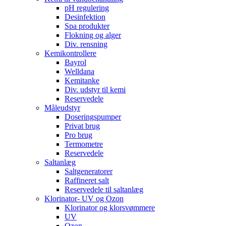
pH regulering
Desinfektion
Spa produkter
Flokning og alger
Div. rensning
Kemikontrollere
Bayrol
Welldana
Kemitanke
Div. udstyr til kemi
Reservedele
Måleudstyr
Doseringspumper
Privat brug
Pro brug
Termometre
Reservedele
Saltanlæg
Saltgeneratorer
Raffineret salt
Reservedele til saltanlæg
Klorinator- UV og Ozon
Klorinator og klorsvømmere
UV
Ozon