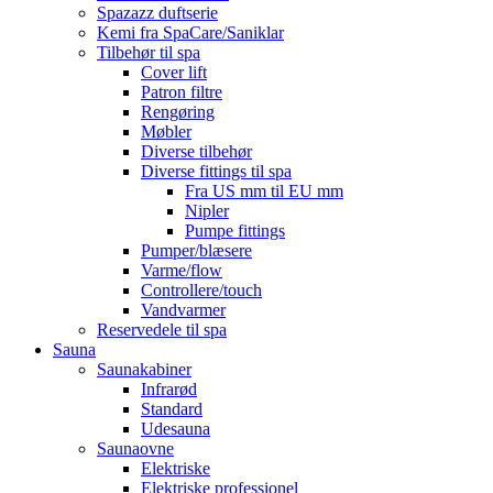
Spazazz duftserie
Kemi fra SpaCare/Saniklar
Tilbehør til spa
Cover lift
Patron filtre
Rengøring
Møbler
Diverse tilbehør
Diverse fittings til spa
Fra US mm til EU mm
Nipler
Pumpe fittings
Pumper/blæsere
Varme/flow
Controllere/touch
Vandvarmer
Reservedele til spa
Sauna
Saunakabiner
Infrarød
Standard
Udesauna
Saunaovne
Elektriske
Elektriske professionel