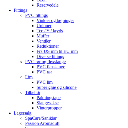
Reservedele
Fittings
PVC fittings
Vinkler og bøjninger
Unioner
Tee / Y / kryds
Muffer
Ventiler
Reduktioner
Fra US mm til EU mm
Diverse fittings
PVC rør og flexslange
PVC flexslange
PVC rør
Lim
PVC lim
Super glue og silicone
Tilbehør
Pakningstape
Slangesakse
Vinterpropper
Lagersalg
SpaCare/Saniklar
Passion Aromaduft