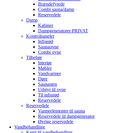
Brændefyrede
Combi sauna/damp
Reservedele
Damp
Kabiner
Dampgeneratorer PRIVAT
Kontrolpaneler
Infrarød
Saunaovne
Combi ovne
Tilbehør
Interiør
Møbler
Vandvarmer
Døre
Saunasten
Udstyr til ovne
Til infrarød
Reservedele
Reservedele
Varmeelementer til sauna
Reservedele til dampgenerator
Øvrige reservedele
Vandbehandling
Kemi til vandbehandling