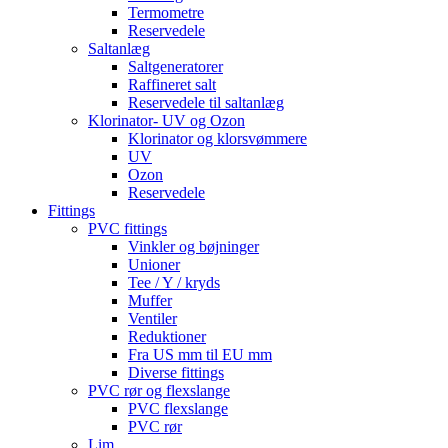
Termometre
Reservedele
Saltanlæg
Saltgeneratorer
Raffineret salt
Reservedele til saltanlæg
Klorinator- UV og Ozon
Klorinator og klorsvømmere
UV
Ozon
Reservedele
Fittings
PVC fittings
Vinkler og bøjninger
Unioner
Tee / Y / kryds
Muffer
Ventiler
Reduktioner
Fra US mm til EU mm
Diverse fittings
PVC rør og flexslange
PVC flexslange
PVC rør
Lim