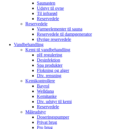
Saunasten
Udstyr til ovne
Til infrarød
Reservedele
Reservedele
Varmeelementer til sauna
Reservedele til dampgenerator
Øvrige reservedele
Vandbehandling
Kemi til vandbehandling
pH regulering
Desinfektion
Spa produkter
Flokning og alger
Div. rensning
Kemikontrollere
Bayrol
Welldana
Kemitanke
Div. udstyr til kemi
Reservedele
Måleudstyr
Doseringspumper
Privat brug
Pro brug