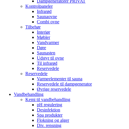
Dampgeneratorer PRIVAT
Kontrolpaneler
Infrarød
Saunaovne
Combi ovne
Tilbehør
Interiør
Møbler
Vandvarmer
Døre
Saunasten
Udstyr til ovne
Til infrarød
Reservedele
Reservedele
Varmeelementer til sauna
Reservedele til dampgenerator
Øvrige reservedele
Vandbehandling
Kemi til vandbehandling
pH regulering
Desinfektion
Spa produkter
Flokning og alger
Div. rensning