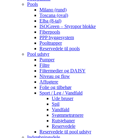
Pools
Milano (rund)
Toscana (oval)
Elba (8-tal)
ISOGreen – Styropor blokke
Fiberpools
PPP byggesystem
Pooltrapper
Reservedele til pools
Pool udstyr
Pumper
Filtre
Filtermedier og DAISY
Niveau og flow
Affugtere
Folie og tilbehør
Sport / Leg / Vandfald
Ude bruser
Spil
Vandfald
Svømmetrænere
Rutsjebaner
Reservedele
Reservedele til pool udstyr
Indstøbningsdele