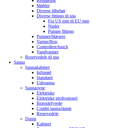
Rengøring
Møbler
Diverse tilbehør
Diverse fittings til spa
Fra US mm til EU mm
Nipler
Pumpe fittings
Pumper/blæsere
Varme/flow
Controllere/touch
Vandvarmer
Reservedele til spa
Sauna
Saunakabiner
Infrarød
Standard
Udesauna
Saunaovne
Elektriske
Elektriske professionel
Brændefyrede
Combi sauna/damp
Reservedele
Damp
Kabiner