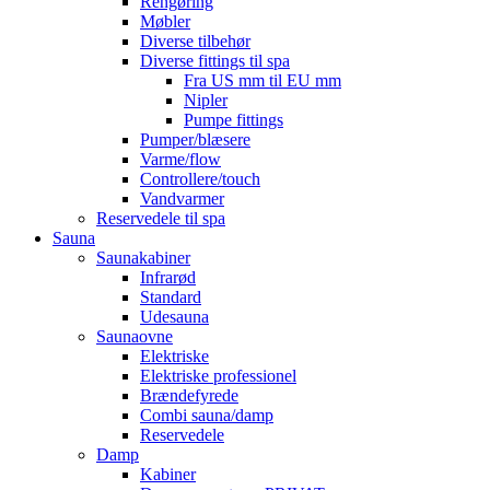
Rengøring
Møbler
Diverse tilbehør
Diverse fittings til spa
Fra US mm til EU mm
Nipler
Pumpe fittings
Pumper/blæsere
Varme/flow
Controllere/touch
Vandvarmer
Reservedele til spa
Sauna
Saunakabiner
Infrarød
Standard
Udesauna
Saunaovne
Elektriske
Elektriske professionel
Brændefyrede
Combi sauna/damp
Reservedele
Damp
Kabiner