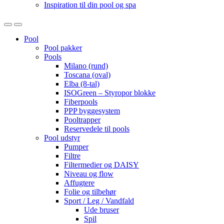
Inspiration til din pool og spa
Open
Close
Pool
Pool pakker
Pools
Milano (rund)
Toscana (oval)
Elba (8-tal)
ISOGreen – Styropor blokke
Fiberpools
PPP byggesystem
Pooltrapper
Reservedele til pools
Pool udstyr
Pumper
Filtre
Filtermedier og DAISY
Niveau og flow
Affugtere
Folie og tilbehør
Sport / Leg / Vandfald
Ude bruser
Spil