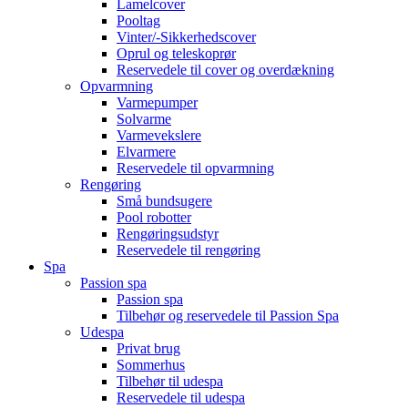
Lamelcover
Pooltag
Vinter/-Sikkerhedscover
Oprul og teleskoprør
Reservedele til cover og overdækning
Opvarmning
Varmepumper
Solvarme
Varmevekslere
Elvarmere
Reservedele til opvarmning
Rengøring
Små bundsugere
Pool robotter
Rengøringsudstyr
Reservedele til rengøring
Spa
Passion spa
Passion spa
Tilbehør og reservedele til Passion Spa
Udespa
Privat brug
Sommerhus
Tilbehør til udespa
Reservedele til udespa