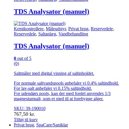
TDS Analysator (manuel)
Kemikontrollere
,
Måleudstyr
,
Privat brug
,
Reservedele
,
Reservedele
,
Saltanlæg
,
Vandbehandling
TDS Analysator (manuel)
0
out of 5
(0)
Saltmåler med digital visning af saltinholdet.
For normale saltvandspools anbefaler vi 0.4% saltindhold.
For lav-salt anbefaler vi 0.15% saltindhold.
For udendørs pools, kan der med fordel anvendes 1/3
magnesiumsalt, som er med til at forebygge alger.
SKU: 39-190010
767,50
kr.
Tilføj til kurv
Privat brug
,
SpaCare/Saniklar