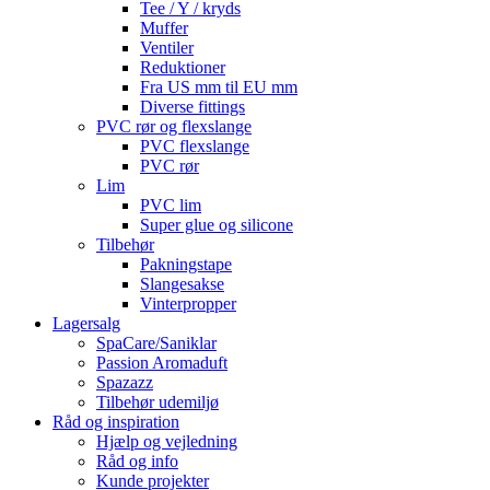
Tee / Y / kryds
Muffer
Ventiler
Reduktioner
Fra US mm til EU mm
Diverse fittings
PVC rør og flexslange
PVC flexslange
PVC rør
Lim
PVC lim
Super glue og silicone
Tilbehør
Pakningstape
Slangesakse
Vinterpropper
Lagersalg
SpaCare/Saniklar
Passion Aromaduft
Spazazz
Tilbehør udemiljø
Råd og inspiration
Hjælp og vejledning
Råd og info
Kunde projekter