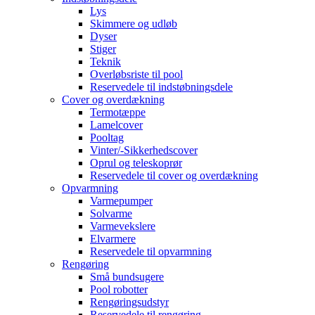
Lys
Skimmere og udløb
Dyser
Stiger
Teknik
Overløbsriste til pool
Reservedele til indstøbningsdele
Cover og overdækning
Termotæppe
Lamelcover
Pooltag
Vinter/-Sikkerhedscover
Oprul og teleskoprør
Reservedele til cover og overdækning
Opvarmning
Varmepumper
Solvarme
Varmevekslere
Elvarmere
Reservedele til opvarmning
Rengøring
Små bundsugere
Pool robotter
Rengøringsudstyr
Reservedele til rengøring