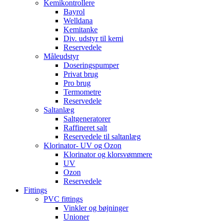
Kemikontrollere
Bayrol
Welldana
Kemitanke
Div. udstyr til kemi
Reservedele
Måleudstyr
Doseringspumper
Privat brug
Pro brug
Termometre
Reservedele
Saltanlæg
Saltgeneratorer
Raffineret salt
Reservedele til saltanlæg
Klorinator- UV og Ozon
Klorinator og klorsvømmere
UV
Ozon
Reservedele
Fittings
PVC fittings
Vinkler og bøjninger
Unioner