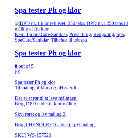
Spa tester Ph og klor
Kemi fra SpaCare/Saniklar
,
Privat brug
,
Rengøring
,
Spa
,
SpaCare/Saniklar
,
Tilbehør til udespa
Spa tester Ph og klor
0
out of 5
(0)
Spa tester Ph og klor
Til måling af klor- og pH-værdi.
Der er et rør til at lave målingen.
Brug DPD tablet til klor måling.
Skyl røret og lav måling 2.
Brug PHENOLRED tablet til pH måling.
SKU: WS-157520