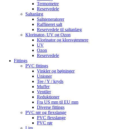
Termometre
Reservedele
Saltanlæg
Saltgeneratorer
Raffineret salt
Reservedele til saltanlæg
Klorinator- UV og Ozon
Klorinator og klorsvømmere
UV
Ozon
Reservedele
Fittings
PVC fittings
Vinkler og bøjninger
Unioner
Tee / Y / kryds
Muffer
Ventiler
Reduktioner
Fra US mm til EU mm
Diverse fittings
PVC rør og flexslange
PVC flexslange
PVC rør
Lim