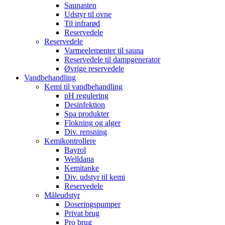
Saunasten
Udstyr til ovne
Til infrarød
Reservedele
Reservedele
Varmeelementer til sauna
Reservedele til dampgenerator
Øvrige reservedele
Vandbehandling
Kemi til vandbehandling
pH regulering
Desinfektion
Spa produkter
Flokning og alger
Div. rensning
Kemikontrollere
Bayrol
Welldana
Kemitanke
Div. udstyr til kemi
Reservedele
Måleudstyr
Doseringspumper
Privat brug
Pro brug