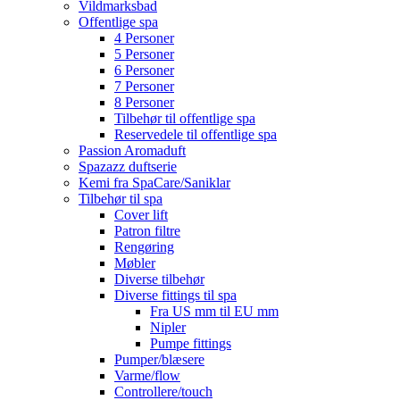
Vildmarksbad
Offentlige spa
4 Personer
5 Personer
6 Personer
7 Personer
8 Personer
Tilbehør til offentlige spa
Reservedele til offentlige spa
Passion Aromaduft
Spazazz duftserie
Kemi fra SpaCare/Saniklar
Tilbehør til spa
Cover lift
Patron filtre
Rengøring
Møbler
Diverse tilbehør
Diverse fittings til spa
Fra US mm til EU mm
Nipler
Pumpe fittings
Pumper/blæsere
Varme/flow
Controllere/touch