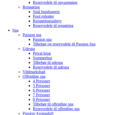
Reservedele til opvarmning
Rengøring
Små bundsugere
Pool robotter
Rengøringsudstyr
Reservedele til rengøring
Spa
Passion spa
Passion spa
Tilbehør og reservedele til Passion Spa
Udespa
Privat brug
Sommerhus
Tilbehør til udespa
Reservedele til udespa
Vildmarksbad
Offentlige spa
4 Personer
5 Personer
6 Personer
7 Personer
8 Personer
Tilbehør til offentlige spa
Reservedele til offentlige spa
Passion Aromaduft