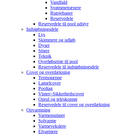
Vandfald
Svømmetrænere
Rutsjebaner
Reservedele
Reservedele til pool udstyr
Indstøbningsdele
Lys
Skimmere og udløb
Dyser
Stiger
Teknik
Overløbsriste til pool
Reservedele til indstøbningsdele
Cover og overdækning
Termotæppe
Lamelcover
Pooltag
Vinter/-Sikkerhedscover
Oprul og teleskoprør
Reservedele til cover og overdækning
Opvarmning
Varmepumper
Solvarme
Varmevekslere
Elvarmere