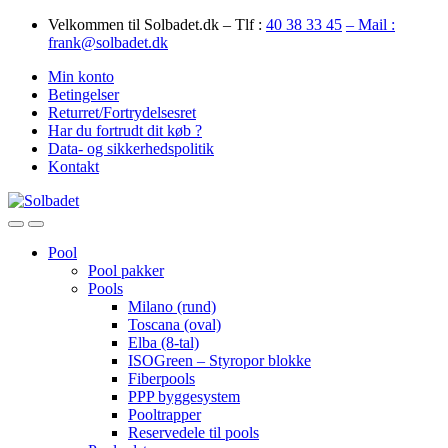
Skip
Skip
Velkommen til Solbadet.dk – Tlf :
40 38 33 45
– Mail :
to
to
frank@solbadet.dk
navigation
content
Min konto
Betingelser
Returret/Fortrydelsesret
Har du fortrudt dit køb ?
Data- og sikkerhedspolitik
Kontakt
Open
Close
Pool
Pool pakker
Pools
Milano (rund)
Toscana (oval)
Elba (8-tal)
ISOGreen – Styropor blokke
Fiberpools
PPP byggesystem
Pooltrapper
Reservedele til pools