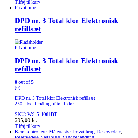
Tilføj til kurv
Privat brug
DPD nr. 3 Total klor Elektronisk
refillsæt
Privat brug
DPD nr. 3 Total klor Elektronisk
refillsæt
0
out of 5
(0)
DPD nr. 3 Total klor Elektronisk refillsæt
250 tabs til måling af total klor
SKU: WS-511081BT
295,00
kr.
Tilføj til kurv
Kemikontrollere
,
Måleudstyr
,
Privat brug
,
Reservedele
,
Reservedele
,
Saltanlæg
,
Vandbehandling