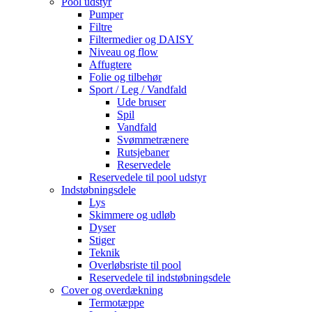
Pool udstyr
Pumper
Filtre
Filtermedier og DAISY
Niveau og flow
Affugtere
Folie og tilbehør
Sport / Leg / Vandfald
Ude bruser
Spil
Vandfald
Svømmetrænere
Rutsjebaner
Reservedele
Reservedele til pool udstyr
Indstøbningsdele
Lys
Skimmere og udløb
Dyser
Stiger
Teknik
Overløbsriste til pool
Reservedele til indstøbningsdele
Cover og overdækning
Termotæppe