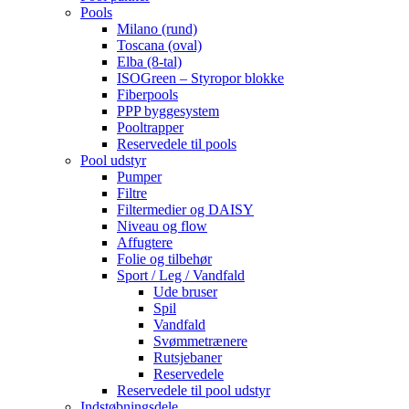
Pools
Milano (rund)
Toscana (oval)
Elba (8-tal)
ISOGreen – Styropor blokke
Fiberpools
PPP byggesystem
Pooltrapper
Reservedele til pools
Pool udstyr
Pumper
Filtre
Filtermedier og DAISY
Niveau og flow
Affugtere
Folie og tilbehør
Sport / Leg / Vandfald
Ude bruser
Spil
Vandfald
Svømmetrænere
Rutsjebaner
Reservedele
Reservedele til pool udstyr
Indstøbningsdele