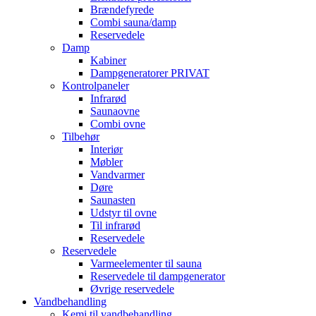
Brændefyrede
Combi sauna/damp
Reservedele
Damp
Kabiner
Dampgeneratorer PRIVAT
Kontrolpaneler
Infrarød
Saunaovne
Combi ovne
Tilbehør
Interiør
Møbler
Vandvarmer
Døre
Saunasten
Udstyr til ovne
Til infrarød
Reservedele
Reservedele
Varmeelementer til sauna
Reservedele til dampgenerator
Øvrige reservedele
Vandbehandling
Kemi til vandbehandling