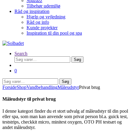
Spazazz
Tilbehør udemiljø
Råd og inspiration
Hjælp og vejledning
Råd og info
Kunde projekter
Inspiration til din pool og spa
Search
Søg
Søg
efter:
0
Søg
Søg
efter:
Forside
Shop
Vandbehandling
Måleudstyr
Privat brug
Måleudstyr til privat brug
I denne kategori finder du et stort udvalg af måleudstyr til din pool
eller spa, som man kan anvende som privat person bl.a. guick test,
teststrips, checkkit micro, minitest oxygen, OTO PH testsæt og
andet måleudstyr.