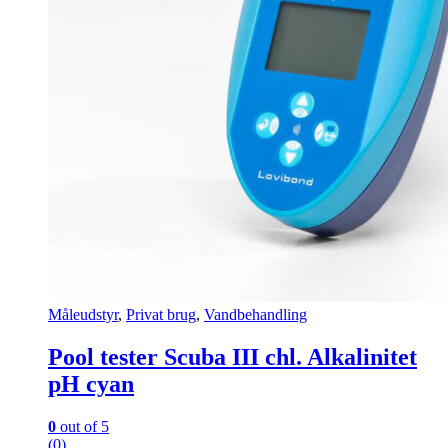
Måleudstyr
,
Privat brug
,
Vandbehandling
Pool tester Scuba III chl. Alkalinitet
pH cyan
0
out of 5
(0)