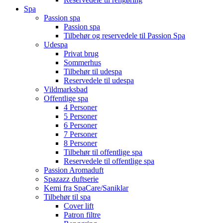
Spa
Passion spa
Passion spa
Tilbehør og reservedele til Passion Spa
Udespa
Privat brug
Sommerhus
Tilbehør til udespa
Reservedele til udespa
Vildmarksbad
Offentlige spa
4 Personer
5 Personer
6 Personer
7 Personer
8 Personer
Tilbehør til offentlige spa
Reservedele til offentlige spa
Passion Aromaduft
Spazazz duftserie
Kemi fra SpaCare/Saniklar
Tilbehør til spa
Cover lift
Patron filtre