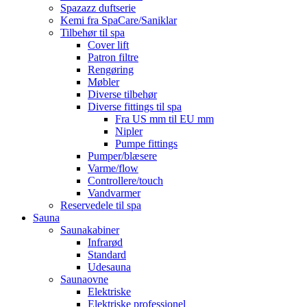
Spazazz duftserie
Kemi fra SpaCare/Saniklar
Tilbehør til spa
Cover lift
Patron filtre
Rengøring
Møbler
Diverse tilbehør
Diverse fittings til spa
Fra US mm til EU mm
Nipler
Pumpe fittings
Pumper/blæsere
Varme/flow
Controllere/touch
Vandvarmer
Reservedele til spa
Sauna
Saunakabiner
Infrarød
Standard
Udesauna
Saunaovne
Elektriske
Elektriske professionel