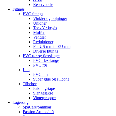
Reservedele
Fittings
PVC fittings
Vinkler og bøjninger
Unioner
Tee / Y / kryds
Muffer
Ventiler
Reduktioner
Fra US mm til EU mm
Diverse fittings
PVC rør og flexslange
PVC flexslange
PVC rør
Lim
PVC lim
Super glue og silicone
Tilbehør
Pakningstape
Slangesakse
Vinterpropper
Lagersalg
SpaCare/Saniklar
Passion Aromaduft