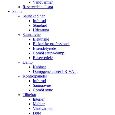
Vandvarmer
Reservedele til spa
Sauna
Saunakabiner
Infrarød
Standard
Udesauna
Saunaovne
Elektriske
Elektriske professionel
Brændefyrede
Combi sauna/damp
Reservedele
Damp
Kabiner
Dampgeneratorer PRIVAT
Kontrolpaneler
Infrarød
Saunaovne
Combi ovne
Tilbehør
Interiør
Møbler
Vandvarmer
Døre