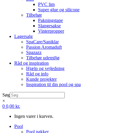
PVC lim
Super glue og silicone
Tilbehør
Pakningstape
Slangesakse
Vinterpropper
Lagersalg
SpaCare/Saniklar
Passion Aromaduft
Spazazz
Tilbehør udemiljø
Råd og inspiration
Hjælp og vejledning
Råd og info
Kunde projekter
Inspiration til din pool og spa
Søg
×
0
0,00
kr.
Ingen varer i kurven.
Pool
Pool pakker