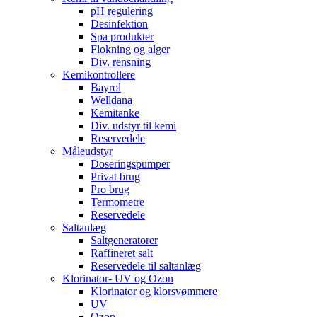
pH regulering
Desinfektion
Spa produkter
Flokning og alger
Div. rensning
Kemikontrollere
Bayrol
Welldana
Kemitanke
Div. udstyr til kemi
Reservedele
Måleudstyr
Doseringspumper
Privat brug
Pro brug
Termometre
Reservedele
Saltanlæg
Saltgeneratorer
Raffineret salt
Reservedele til saltanlæg
Klorinator- UV og Ozon
Klorinator og klorsvømmere
UV
Ozon