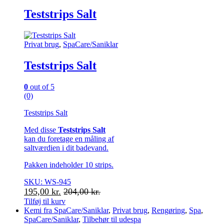
Teststrips Salt
Privat brug
,
SpaCare/Saniklar
Teststrips Salt
0
out of 5
(0)
Teststrips Salt
Med disse
Teststrips Salt
kan du foretage en måling af
saltværdien i dit badevand.
Pakken indeholder 10 strips.
SKU: WS-945
195,00
kr.
204,00
kr.
Tilføj til kurv
Kemi fra SpaCare/Saniklar
,
Privat brug
,
Rengøring
,
Spa
,
SpaCare/Saniklar
,
Tilbehør til udespa