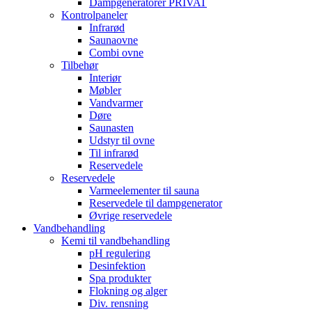
Dampgeneratorer PRIVAT
Kontrolpaneler
Infrarød
Saunaovne
Combi ovne
Tilbehør
Interiør
Møbler
Vandvarmer
Døre
Saunasten
Udstyr til ovne
Til infrarød
Reservedele
Reservedele
Varmeelementer til sauna
Reservedele til dampgenerator
Øvrige reservedele
Vandbehandling
Kemi til vandbehandling
pH regulering
Desinfektion
Spa produkter
Flokning og alger
Div. rensning