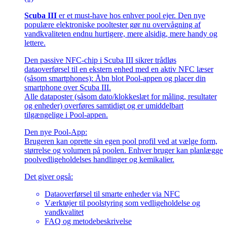
Scuba III
er et must-have hos enhver pool ejer. Den nye
populære elektroniske pooltester gør nu overvågning af
vandkvaliteten endnu hurtigere, mere alsidig, mere handy og
lettere.
Den passive NFC-chip i Scuba III sikrer trådløs
dataoverførsel til en ekstern enhed med en aktiv NFC læser
(såsom smartphones): Åbn blot Pool-appen og placer din
smartphone over Scuba III.
Alle dataposter (såsom dato/klokkeslæt for måling, resultater
og enheder) overføres samtidigt og er umiddelbart
tilgængelige i Pool-appen.
Den nye Pool-App:
Brugeren kan oprette sin egen pool profil ved at vælge form,
størrelse og volumen på poolen. Enhver bruger kan planlægge
poolvedligeholdelses handlinger og kemikalier.
Det giver også:
Dataoverførsel til smarte enheder via NFC
Værktøjer til poolstyring som vedligeholdelse og
vandkvalitet
FAQ og metodebeskrivelse