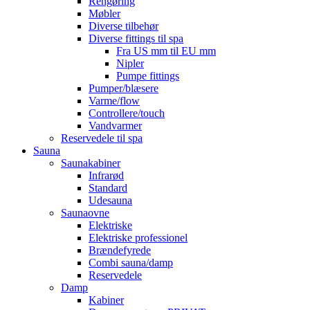
Rengøring
Møbler
Diverse tilbehør
Diverse fittings til spa
Fra US mm til EU mm
Nipler
Pumpe fittings
Pumper/blæsere
Varme/flow
Controllere/touch
Vandvarmer
Reservedele til spa
Sauna
Saunakabiner
Infrarød
Standard
Udesauna
Saunaovne
Elektriske
Elektriske professionel
Brændefyrede
Combi sauna/damp
Reservedele
Damp
Kabiner