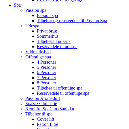
Spa
Passion spa
Passion spa
Tilbehør og reservedele til Passion Spa
Udespa
Privat brug
Sommerhus
Tilbehør til udespa
Reservedele til udespa
Vildmarksbad
Offentlige spa
4 Personer
5 Personer
6 Personer
7 Personer
8 Personer
Tilbehør til offentlige spa
Reservedele til offentlige spa
Passion Aromaduft
Spazazz duftserie
Kemi fra SpaCare/Saniklar
Tilbehør til spa
Cover lift
Patron filtre