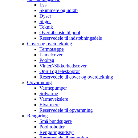
Lys
Skimmere og udløb
Dyser
Stiger
Teknik
Overløbsriste til pool
Reservedele til indstøbningsdele
Cover og overdækning
Termotæppe
Lamelcover
Pooltag
Vinter/-Sikkerhedscover
Oprul og teleskoprør
Reservedele til cover og overdækning
Opvarmning
Varmepumper
Solvarme
Varmevekslere
Elvarmere
Reservedele til opvarmning
Rengøring
Små bundsugere
Pool robotter
Rengøringsudstyr
Reservedele til rengøring