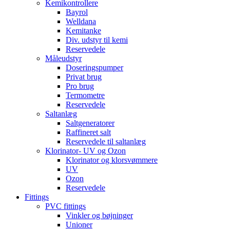
Kemikontrollere
Bayrol
Welldana
Kemitanke
Div. udstyr til kemi
Reservedele
Måleudstyr
Doseringspumper
Privat brug
Pro brug
Termometre
Reservedele
Saltanlæg
Saltgeneratorer
Raffineret salt
Reservedele til saltanlæg
Klorinator- UV og Ozon
Klorinator og klorsvømmere
UV
Ozon
Reservedele
Fittings
PVC fittings
Vinkler og bøjninger
Unioner