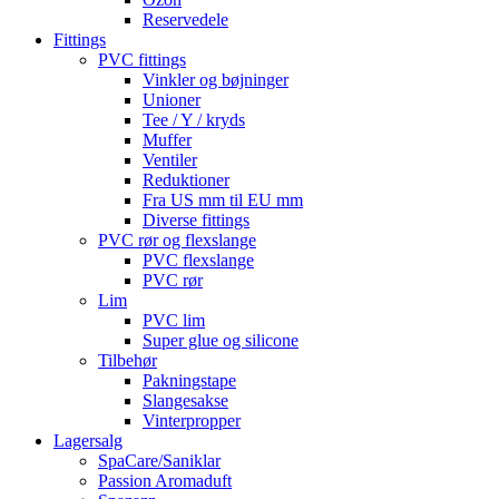
Reservedele
Fittings
PVC fittings
Vinkler og bøjninger
Unioner
Tee / Y / kryds
Muffer
Ventiler
Reduktioner
Fra US mm til EU mm
Diverse fittings
PVC rør og flexslange
PVC flexslange
PVC rør
Lim
PVC lim
Super glue og silicone
Tilbehør
Pakningstape
Slangesakse
Vinterpropper
Lagersalg
SpaCare/Saniklar
Passion Aromaduft