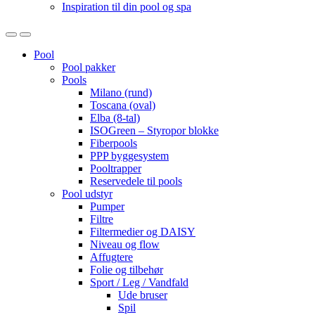
Inspiration til din pool og spa
Open
Close
Pool
Pool pakker
Pools
Milano (rund)
Toscana (oval)
Elba (8-tal)
ISOGreen – Styropor blokke
Fiberpools
PPP byggesystem
Pooltrapper
Reservedele til pools
Pool udstyr
Pumper
Filtre
Filtermedier og DAISY
Niveau og flow
Affugtere
Folie og tilbehør
Sport / Leg / Vandfald
Ude bruser
Spil