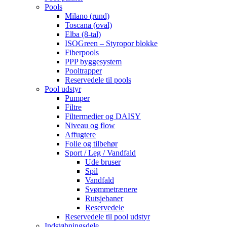
Pools
Milano (rund)
Toscana (oval)
Elba (8-tal)
ISOGreen – Styropor blokke
Fiberpools
PPP byggesystem
Pooltrapper
Reservedele til pools
Pool udstyr
Pumper
Filtre
Filtermedier og DAISY
Niveau og flow
Affugtere
Folie og tilbehør
Sport / Leg / Vandfald
Ude bruser
Spil
Vandfald
Svømmetrænere
Rutsjebaner
Reservedele
Reservedele til pool udstyr
Indstøbningsdele