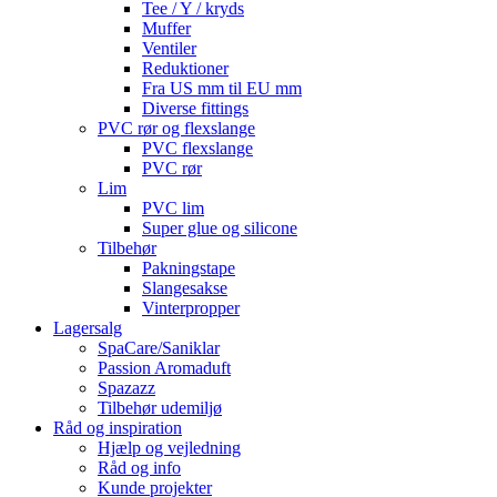
Tee / Y / kryds
Muffer
Ventiler
Reduktioner
Fra US mm til EU mm
Diverse fittings
PVC rør og flexslange
PVC flexslange
PVC rør
Lim
PVC lim
Super glue og silicone
Tilbehør
Pakningstape
Slangesakse
Vinterpropper
Lagersalg
SpaCare/Saniklar
Passion Aromaduft
Spazazz
Tilbehør udemiljø
Råd og inspiration
Hjælp og vejledning
Råd og info
Kunde projekter