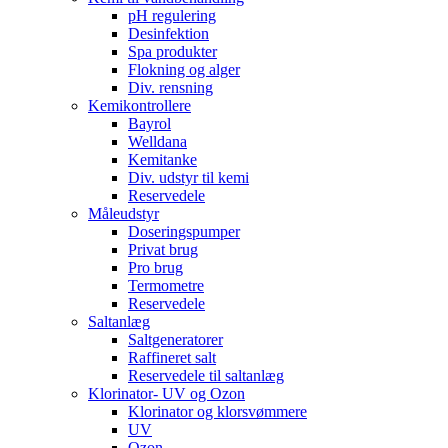
pH regulering
Desinfektion
Spa produkter
Flokning og alger
Div. rensning
Kemikontrollere
Bayrol
Welldana
Kemitanke
Div. udstyr til kemi
Reservedele
Måleudstyr
Doseringspumper
Privat brug
Pro brug
Termometre
Reservedele
Saltanlæg
Saltgeneratorer
Raffineret salt
Reservedele til saltanlæg
Klorinator- UV og Ozon
Klorinator og klorsvømmere
UV
Ozon