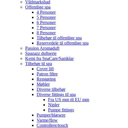
Vildmarksbad
Offentlige spa
4 Personer
5 Personer
6 Personer
7 Personer
8 Personer
Tilbehør til offentlige spa
Reservedele til offentlige spa
Passion Aromaduft
Spazazz duftserie
Kemi fra SpaCare/Saniklar
Tilbehør til spa
Cover lift
Patron filtre
Rengøring
Møbler
Diverse tilbehør
Diverse fittings til spa
Fra US mm til EU mm
Nipler
Pumpe fittings
Pumper/blæsere
Varme/flow
Controllere/touch