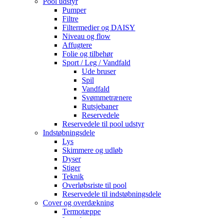
Pool udstyr
Pumper
Filtre
Filtermedier og DAISY
Niveau og flow
Affugtere
Folie og tilbehør
Sport / Leg / Vandfald
Ude bruser
Spil
Vandfald
Svømmetrænere
Rutsjebaner
Reservedele
Reservedele til pool udstyr
Indstøbningsdele
Lys
Skimmere og udløb
Dyser
Stiger
Teknik
Overløbsriste til pool
Reservedele til indstøbningsdele
Cover og overdækning
Termotæppe