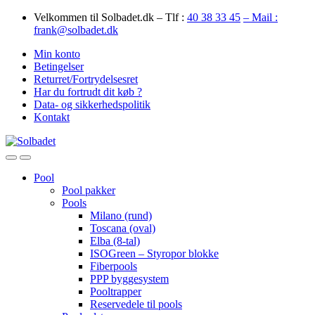
Skip
Skip
Velkommen til Solbadet.dk – Tlf :
40 38 33 45
– Mail :
to
to
frank@solbadet.dk
navigation
content
Min konto
Betingelser
Returret/Fortrydelsesret
Har du fortrudt dit køb ?
Data- og sikkerhedspolitik
Kontakt
Open
Close
Pool
Pool pakker
Pools
Milano (rund)
Toscana (oval)
Elba (8-tal)
ISOGreen – Styropor blokke
Fiberpools
PPP byggesystem
Pooltrapper
Reservedele til pools