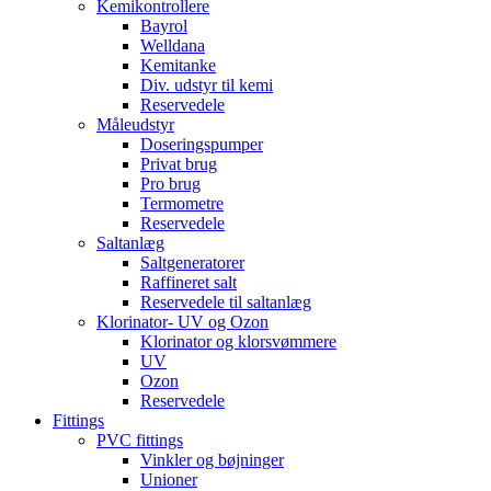
Kemikontrollere
Bayrol
Welldana
Kemitanke
Div. udstyr til kemi
Reservedele
Måleudstyr
Doseringspumper
Privat brug
Pro brug
Termometre
Reservedele
Saltanlæg
Saltgeneratorer
Raffineret salt
Reservedele til saltanlæg
Klorinator- UV og Ozon
Klorinator og klorsvømmere
UV
Ozon
Reservedele
Fittings
PVC fittings
Vinkler og bøjninger
Unioner