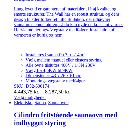
Lang levetid er garanteret af materialer af høj kvalitet og
smarte strukturer. The Wall har en robust struktur, og dens
design tillader forbedret luftcirkulation, der udjævner
saunarumstemperaturen, så du kan nyde en konstant varme.
Harvia monterings-/vægstativ medfølger. Installation af
varmeren er hurtig og nem.
Installeres i sauna fra 3m³ -14m³
Vælg mellem manuel eller ekstern styring
Alle ovne tilsluttes 400V / 1-3N 230V
Vælg fra 4,5KW til 9KW
Dimensioner: 43 x 26 x 61 cm
Monterings vægstativ medfølger
SKU: D52-600174
Prisinterval:
4.443,75
kr.
–
8.287,50
kr.
4.443,75 kr.
Vælg muligheder
Dette
Elektriske
,
Sauna
,
Saunaovne
til
vare
8.287,50 kr.
har
Cilindro fritstående saunaovn med
flere
indbygget styring
varianter.
Mulighederne