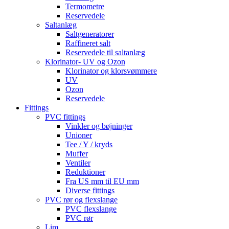
Termometre
Reservedele
Saltanlæg
Saltgeneratorer
Raffineret salt
Reservedele til saltanlæg
Klorinator- UV og Ozon
Klorinator og klorsvømmere
UV
Ozon
Reservedele
Fittings
PVC fittings
Vinkler og bøjninger
Unioner
Tee / Y / kryds
Muffer
Ventiler
Reduktioner
Fra US mm til EU mm
Diverse fittings
PVC rør og flexslange
PVC flexslange
PVC rør
Lim