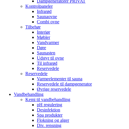
Dampgeneratorer PRIVAT
Kontrolpaneler
Infrarød
Saunaovne
Combi ovne
Tilbehør
Interiør
Møbler
Vandvarmer
Døre
Saunasten
Udstyr til ovne
Til infrarød
Reservedele
Reservedele
Varmeelementer til sauna
Reservedele til dampgenerator
Øvrige reservedele
Vandbehandling
Kemi til vandbehandling
pH regulering
Desinfektion
Spa produkter
Flokning og alger
Div. rensning