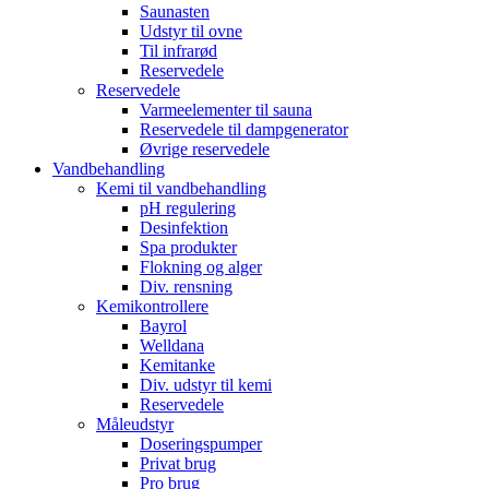
Saunasten
Udstyr til ovne
Til infrarød
Reservedele
Reservedele
Varmeelementer til sauna
Reservedele til dampgenerator
Øvrige reservedele
Vandbehandling
Kemi til vandbehandling
pH regulering
Desinfektion
Spa produkter
Flokning og alger
Div. rensning
Kemikontrollere
Bayrol
Welldana
Kemitanke
Div. udstyr til kemi
Reservedele
Måleudstyr
Doseringspumper
Privat brug
Pro brug