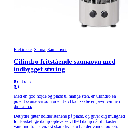
Elektriske
,
Sauna
,
Saunaovne
Cilindro fritstående saunaovn med
indbygget styring
0
out of 5
(0)
Med en god højde og plads til mange sten, er Cilindro en
potent saunaovn som uden tvivl kan skabe en jævn varme i
din sauna.
Det ydre gitter holder stenene på plads, og giver dig mulighed
for forskellige damp-oplevelser: Blød damp når du kaster
vand ind fra siden, og skarp hvis du hælder vandet oppefra.