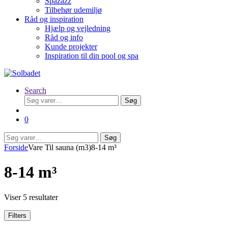
Spazazz
Tilbehør udemiljø
Råd og inspiration
Hjælp og vejledning
Råd og info
Kunde projekter
Inspiration til din pool og spa
Search
Søg
Søg
efter:
0
Søg
Søg
efter:
Forside
Vare Til sauna (m3)
8-14 m³
8-14 m³
Viser 5 resultater
Filters