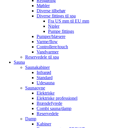
Rengøring
Møbler
Diverse tilbehør
Diverse fittings til spa
Fra US mm til EU mm
Nipler
Pumpe fittings
Pumper/blæsere
Varme/flow
Controllere/touch
Vandvarmer
Reservedele til spa
Sauna
Saunakabiner
Infrarød
Standard
Udesauna
Saunaovne
Elektriske
Elektriske professionel
Brændefyrede
Combi sauna/damp
Reservedele
Damp
Kabiner