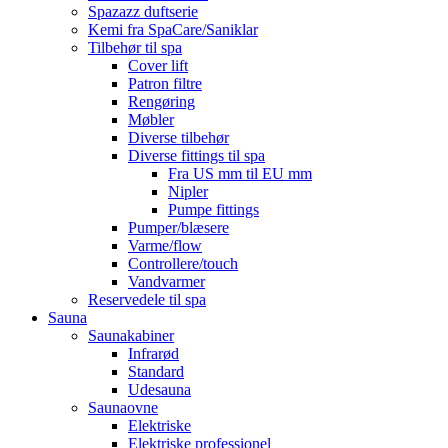
Spazazz duftserie
Kemi fra SpaCare/Saniklar
Tilbehør til spa
Cover lift
Patron filtre
Rengøring
Møbler
Diverse tilbehør
Diverse fittings til spa
Fra US mm til EU mm
Nipler
Pumpe fittings
Pumper/blæsere
Varme/flow
Controllere/touch
Vandvarmer
Reservedele til spa
Sauna
Saunakabiner
Infrarød
Standard
Udesauna
Saunaovne
Elektriske
Elektriske professionel