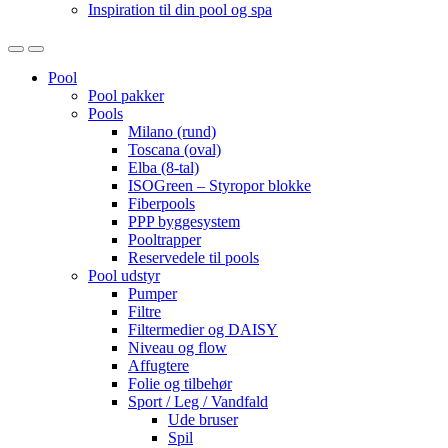
Inspiration til din pool og spa
Open
Close
Pool
Pool pakker
Pools
Milano (rund)
Toscana (oval)
Elba (8-tal)
ISOGreen – Styropor blokke
Fiberpools
PPP byggesystem
Pooltrapper
Reservedele til pools
Pool udstyr
Pumper
Filtre
Filtermedier og DAISY
Niveau og flow
Affugtere
Folie og tilbehør
Sport / Leg / Vandfald
Ude bruser
Spil