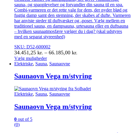
sauna- og spaoplevelser og forvandler din sauna til en spa.
Combi-varmeren er det rette valg for dem, der nyder blød og
fugtig damp samt den stemning, der skabes af dufte. Varmeren
har anviste steder til duftvæsker og -poser. Vælg mellem en
traditionel sauna, en dampsauna, urtesauna eller en duftsauna
– hvilken saunaatmosfære vælger du i dag? (skal udstyres
med en separat styreenhed)
SKU: D52-600002
Prisinterval:
34.451,25
kr.
–
66.185,00
kr.
34.451,25 kr.
Vælg muligheder
Dette
Elektriske
,
Sauna
,
Saunaovne
til
vare
66.185,00 kr.
har
Saunaovn Vega m/styring
flere
varianter.
Mulighederne
Elektriske
,
Sauna
,
Saunaovne
kan
vælges
Saunaovn Vega m/styring
på
varesiden
0
out of 5
(0)