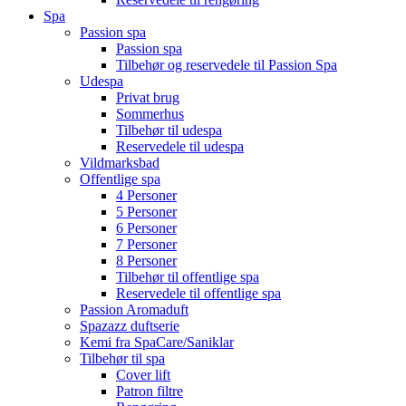
Spa
Passion spa
Passion spa
Tilbehør og reservedele til Passion Spa
Udespa
Privat brug
Sommerhus
Tilbehør til udespa
Reservedele til udespa
Vildmarksbad
Offentlige spa
4 Personer
5 Personer
6 Personer
7 Personer
8 Personer
Tilbehør til offentlige spa
Reservedele til offentlige spa
Passion Aromaduft
Spazazz duftserie
Kemi fra SpaCare/Saniklar
Tilbehør til spa
Cover lift
Patron filtre