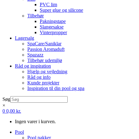
PVC lim
Super glue og silicone
Tilbehør
Pakningstape
Slangesakse
Vinterpropper
Lagersalg
SpaCare/Saniklar
Passion Aromaduft
Spazazz
Tilbehør udemiljø
Råd og inspiration
Hjælp og vejledning
Råd og info
Kunde projekter
Inspiration til din pool og spa
Søg
×
0
0,00
kr.
Ingen varer i kurven.
Pool
Pool pakker