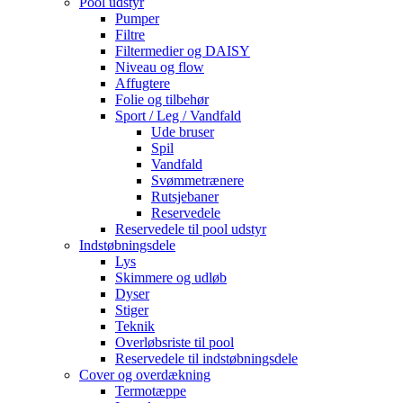
Pool udstyr
Pumper
Filtre
Filtermedier og DAISY
Niveau og flow
Affugtere
Folie og tilbehør
Sport / Leg / Vandfald
Ude bruser
Spil
Vandfald
Svømmetrænere
Rutsjebaner
Reservedele
Reservedele til pool udstyr
Indstøbningsdele
Lys
Skimmere og udløb
Dyser
Stiger
Teknik
Overløbsriste til pool
Reservedele til indstøbningsdele
Cover og overdækning
Termotæppe