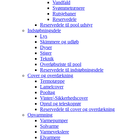
Vandfald
Svømmetrænere
Rutsjebaner
Reservedele
Reservedele til pool udstyr
Indstøbningsdele
Lys
Skimmere og udløb
Dyser
Stiger
Teknik
Overløbsriste til pool
Reservedele til indstøbningsdele
Cover og overdækning
Termotæppe
Lamelcover
Pooltag
Vinter/-Sikkerhedscover
Oprul og teleskoprør
Reservedele til cover og overdækning
Opvarmning
Varmepumper
Solvarme
Varmevekslere
Elvarmere