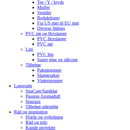
Tee / Y / kryds
Muffer
Ventiler
Reduktioner
Fra US mm til EU mm
Diverse fittings
PVC rør og flexslange
PVC flexslange
PVC rør
Lim
PVC lim
Super glue og silicone
Tilbehør
Pakningstape
Slangesakse
Vinterpropper
Lagersalg
SpaCare/Saniklar
Passion Aromaduft
Spazazz
Tilbehør udemiljø
Råd og inspiration
Hjælp og vejledning
Råd og info
Kunde projekter