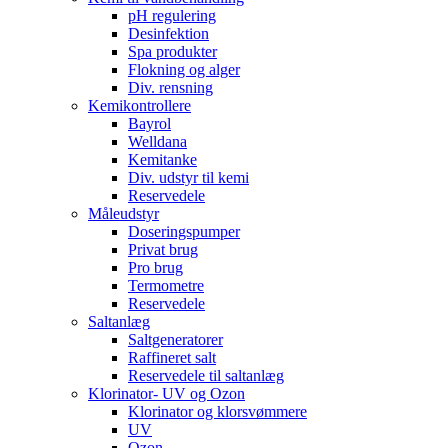
pH regulering
Desinfektion
Spa produkter
Flokning og alger
Div. rensning
Kemikontrollere
Bayrol
Welldana
Kemitanke
Div. udstyr til kemi
Reservedele
Måleudstyr
Doseringspumper
Privat brug
Pro brug
Termometre
Reservedele
Saltanlæg
Saltgeneratorer
Raffineret salt
Reservedele til saltanlæg
Klorinator- UV og Ozon
Klorinator og klorsvømmere
UV
Ozon