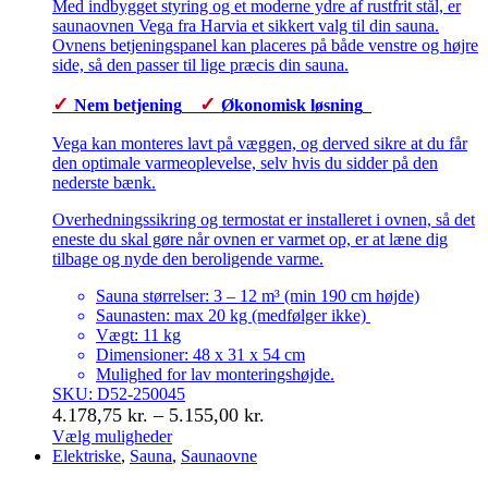
Med indbygget styring og et moderne ydre af rustfrit stål, er
saunaovnen Vega fra Harvia et sikkert valg til din sauna.
Ovnens betjeningspanel kan placeres på både venstre og højre
side, så den passer til lige præcis din sauna.
✓
✓
Nem betjening
Økonomisk løsning
Vega kan monteres lavt på væggen, og derved sikre at du får
den optimale varmeoplevelse, selv hvis du sidder på den
nederste bænk.
Overhedningssikring og termostat er installeret i ovnen, så det
eneste du skal gøre når ovnen er varmet op, er at læne dig
tilbage og nyde den beroligende varme.
Sauna størrelser: 3 – 12 m³ (min 190 cm højde)
Saunasten: max 20 kg (medfølger ikke)
Vægt: 11 kg
Dimensioner: 48 x 31 x 54 cm
Mulighed for lav monteringshøjde.
SKU: D52-250045
Prisinterval:
4.178,75
kr.
–
5.155,00
kr.
4.178,75 kr.
Vælg muligheder
Dette
Elektriske
,
Sauna
,
Saunaovne
til
vare
5.155,00 kr.