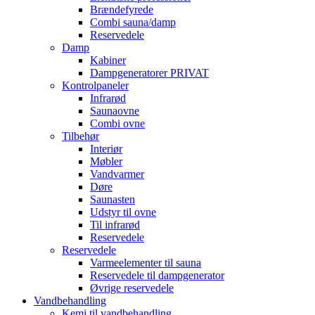
Brændefyrede
Combi sauna/damp
Reservedele
Damp
Kabiner
Dampgeneratorer PRIVAT
Kontrolpaneler
Infrarød
Saunaovne
Combi ovne
Tilbehør
Interiør
Møbler
Vandvarmer
Døre
Saunasten
Udstyr til ovne
Til infrarød
Reservedele
Reservedele
Varmeelementer til sauna
Reservedele til dampgenerator
Øvrige reservedele
Vandbehandling
Kemi til vandbehandling