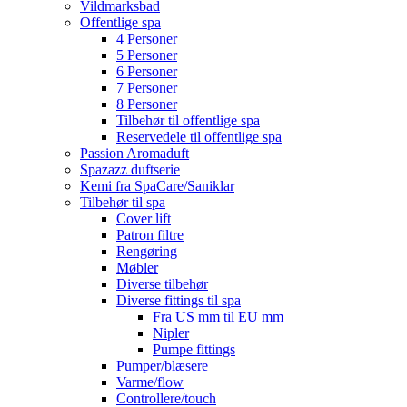
Vildmarksbad
Offentlige spa
4 Personer
5 Personer
6 Personer
7 Personer
8 Personer
Tilbehør til offentlige spa
Reservedele til offentlige spa
Passion Aromaduft
Spazazz duftserie
Kemi fra SpaCare/Saniklar
Tilbehør til spa
Cover lift
Patron filtre
Rengøring
Møbler
Diverse tilbehør
Diverse fittings til spa
Fra US mm til EU mm
Nipler
Pumpe fittings
Pumper/blæsere
Varme/flow
Controllere/touch