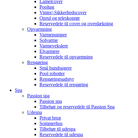
Lamelcover
Pooltag
Vinter/-Sikkerhedscover
Oprul og teleskoprør
Reservedele til cover og overdækning
Opvarmning
Varmepumper
Solvarme
Varmevekslere
Elvarmere
Reservedele til opvarmning
Rengøring
Små bundsugere
Pool robotter
Rengøringsudstyr
Reservedele til rengøring
Spa
Passion spa
Passion spa
Tilbehør og reservedele til Passion Spa
Udespa
Privat brug
Sommerhus
Tilbehør til udespa
Reservedele til udespa