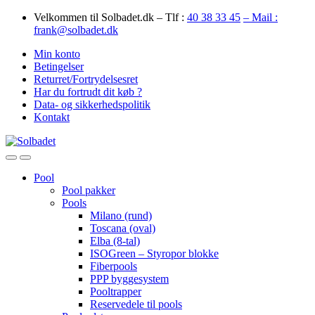
Skip
Skip
Velkommen til Solbadet.dk – Tlf :
40 38 33 45
– Mail :
to
to
frank@solbadet.dk
navigation
content
Min konto
Betingelser
Returret/Fortrydelsesret
Har du fortrudt dit køb ?
Data- og sikkerhedspolitik
Kontakt
Open
Close
Pool
Pool pakker
Pools
Milano (rund)
Toscana (oval)
Elba (8-tal)
ISOGreen – Styropor blokke
Fiberpools
PPP byggesystem
Pooltrapper
Reservedele til pools