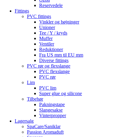
Reservedele
Fittings
PVC fittings
Vinkler og bøjninger
Unioner
Tee / Y / kryds
Muffer
Ventiler
Reduktioner
Fra US mm til EU mm
Diverse fittings
PVC rør og flexslange
PVC flexslange
PVC rør
Lim
PVC lim
Super glue og silicone
Tilbehør
Pakningstape
Slangesakse
Vinterpropper
Lagersalg
SpaCare/Saniklar
Passion Aromaduft