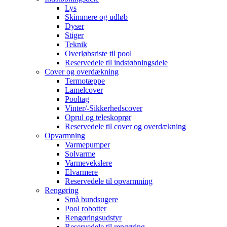
Lys
Skimmere og udløb
Dyser
Stiger
Teknik
Overløbsriste til pool
Reservedele til indstøbningsdele
Cover og overdækning
Termotæppe
Lamelcover
Pooltag
Vinter/-Sikkerhedscover
Oprul og teleskoprør
Reservedele til cover og overdækning
Opvarmning
Varmepumper
Solvarme
Varmevekslere
Elvarmere
Reservedele til opvarmning
Rengøring
Små bundsugere
Pool robotter
Rengøringsudstyr
Reservedele til rengøring