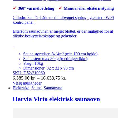
✓
✓
360° varmefordeling
Manuel eller ekstern styring
Cilindro kan fås både med indbygget styring og ekstern WiFi
kontrolpanel.
Eftersom saunaovnen er meget blottet, er der mulighed for at
tilkøbe beskyttelseskappe og gelænder.
Sauna størrelser: 8-14m³ (min 190 cm højde)
Saunasten: max 80kg (medfølger ikke)
Vægt: 10kg
Dimensioner: 32 x 32 x 93 cm
SKU: D52-210060
Prisinterval:
6.385,00
kr.
–
16.633,75
kr.
6.385,00 kr.
Vælg muligheder
Dette
Elektriske
,
Sauna
,
Saunaovne
til
vare
16.633,75 kr.
har
Harvia Virta elektrisk saunaovn
flere
varianter.
Mulighederne
kan