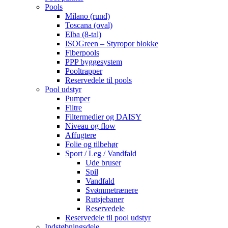
Pools
Milano (rund)
Toscana (oval)
Elba (8-tal)
ISOGreen – Styropor blokke
Fiberpools
PPP byggesystem
Pooltrapper
Reservedele til pools
Pool udstyr
Pumper
Filtre
Filtermedier og DAISY
Niveau og flow
Affugtere
Folie og tilbehør
Sport / Leg / Vandfald
Ude bruser
Spil
Vandfald
Svømmetrænere
Rutsjebaner
Reservedele
Reservedele til pool udstyr
Indstøbningsdele