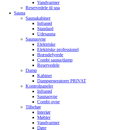
Vandvarmer
Reservedele til spa
Sauna
Saunakabiner
Infrarød
Standard
Udesauna
Saunaovne
Elektriske
Elektriske professionel
Brændefyrede
Combi sauna/damp
Reservedele
Damp
Kabiner
Dampgeneratorer PRIVAT
Kontrolpaneler
Infrarød
Saunaovne
Combi ovne
Tilbehør
Interiør
Møbler
Vandvarmer
Døre