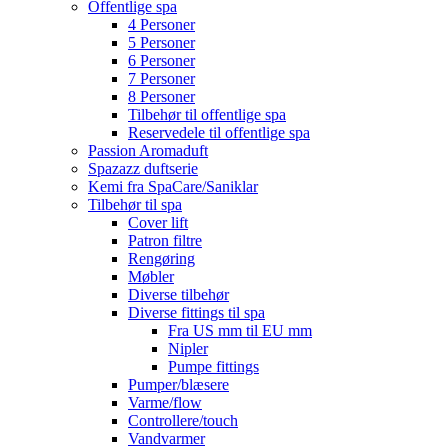
Offentlige spa
4 Personer
5 Personer
6 Personer
7 Personer
8 Personer
Tilbehør til offentlige spa
Reservedele til offentlige spa
Passion Aromaduft
Spazazz duftserie
Kemi fra SpaCare/Saniklar
Tilbehør til spa
Cover lift
Patron filtre
Rengøring
Møbler
Diverse tilbehør
Diverse fittings til spa
Fra US mm til EU mm
Nipler
Pumpe fittings
Pumper/blæsere
Varme/flow
Controllere/touch
Vandvarmer