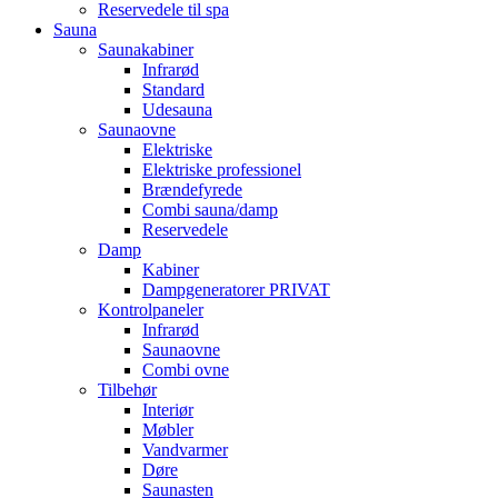
Reservedele til spa
Sauna
Saunakabiner
Infrarød
Standard
Udesauna
Saunaovne
Elektriske
Elektriske professionel
Brændefyrede
Combi sauna/damp
Reservedele
Damp
Kabiner
Dampgeneratorer PRIVAT
Kontrolpaneler
Infrarød
Saunaovne
Combi ovne
Tilbehør
Interiør
Møbler
Vandvarmer
Døre
Saunasten