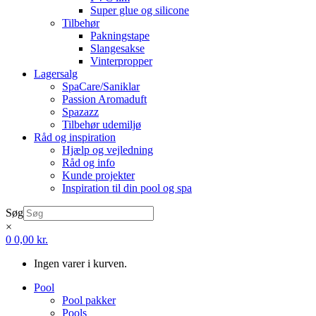
Super glue og silicone
Tilbehør
Pakningstape
Slangesakse
Vinterpropper
Lagersalg
SpaCare/Saniklar
Passion Aromaduft
Spazazz
Tilbehør udemiljø
Råd og inspiration
Hjælp og vejledning
Råd og info
Kunde projekter
Inspiration til din pool og spa
Søg
×
0
0,00
kr.
Ingen varer i kurven.
Pool
Pool pakker
Pools