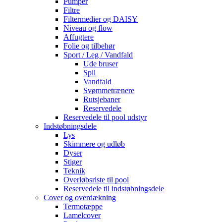
Pumper
Filtre
Filtermedier og DAISY
Niveau og flow
Affugtere
Folie og tilbehør
Sport / Leg / Vandfald
Ude bruser
Spil
Vandfald
Svømmetrænere
Rutsjebaner
Reservedele
Reservedele til pool udstyr
Indstøbningsdele
Lys
Skimmere og udløb
Dyser
Stiger
Teknik
Overløbsriste til pool
Reservedele til indstøbningsdele
Cover og overdækning
Termotæppe
Lamelcover