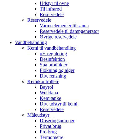
Udstyr til ovne
Til infrarød
Reservedele
Reservedele
Varmeelementer til sauna
Reservedele til dampgenerator
Øvrige reservedele
Vandbehandling
Kemi til vandbehandling
pH regulering
Desinfektion
Spa produkter
Flokning og alger
Div. rensning
Kemikontrollere
Bayrol
Welldana
Kemitanke
Div. udstyr til kemi
Reservedele
Måleudstyr
Doseringspumper
Privat brug
Pro brug
Termometre