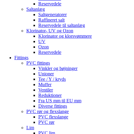
Reservedele
Saltanlæg
Saltgeneratorer
Raffineret salt
Reservedele til saltanlæg
Klorinator- UV og Ozon
Klorinator og klorsvømmere
UV
Ozon
Reservedele
Fittings
PVC fittings
Vinkler og bøjninger
Unioner
Tee / Y / kryds
Muffer
Ventiler
Reduktioner
Fra US mm til EU mm
Diverse fittings
PVC rør og flexslange
PVC flexslange
PVC rør
Lim
PVC lim