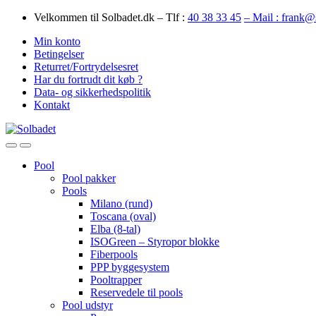
Skip
Skip
Velkommen til Solbadet.dk – Tlf :
40 38 33 45
– Mail : frank@
to
to
Min konto
navigation
content
Betingelser
Returret/Fortrydelsesret
Har du fortrudt dit køb ?
Data- og sikkerhedspolitik
Kontakt
Open
Close
Pool
Pool pakker
Pools
Milano (rund)
Toscana (oval)
Elba (8-tal)
ISOGreen – Styropor blokke
Fiberpools
PPP byggesystem
Pooltrapper
Reservedele til pools
Pool udstyr