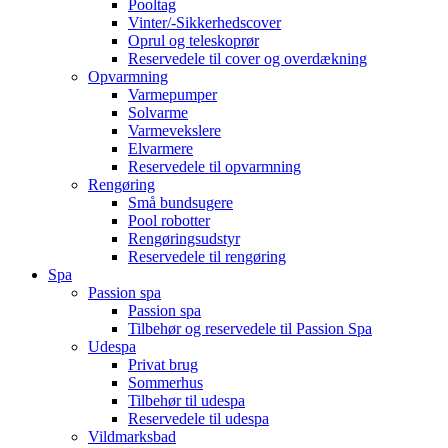
Pooltag
Vinter/-Sikkerhedscover
Oprul og teleskoprør
Reservedele til cover og overdækning
Opvarmning
Varmepumper
Solvarme
Varmevekslere
Elvarmere
Reservedele til opvarmning
Rengøring
Små bundsugere
Pool robotter
Rengøringsudstyr
Reservedele til rengøring
Spa
Passion spa
Passion spa
Tilbehør og reservedele til Passion Spa
Udespa
Privat brug
Sommerhus
Tilbehør til udespa
Reservedele til udespa
Vildmarksbad