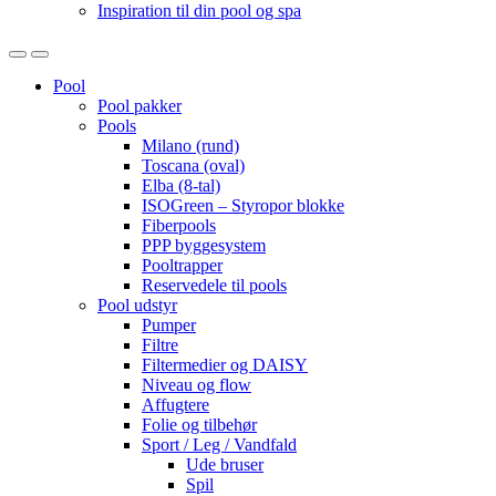
Inspiration til din pool og spa
Open
Close
Pool
Pool pakker
Pools
Milano (rund)
Toscana (oval)
Elba (8-tal)
ISOGreen – Styropor blokke
Fiberpools
PPP byggesystem
Pooltrapper
Reservedele til pools
Pool udstyr
Pumper
Filtre
Filtermedier og DAISY
Niveau og flow
Affugtere
Folie og tilbehør
Sport / Leg / Vandfald
Ude bruser
Spil