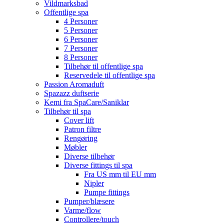
Vildmarksbad
Offentlige spa
4 Personer
5 Personer
6 Personer
7 Personer
8 Personer
Tilbehør til offentlige spa
Reservedele til offentlige spa
Passion Aromaduft
Spazazz duftserie
Kemi fra SpaCare/Saniklar
Tilbehør til spa
Cover lift
Patron filtre
Rengøring
Møbler
Diverse tilbehør
Diverse fittings til spa
Fra US mm til EU mm
Nipler
Pumpe fittings
Pumper/blæsere
Varme/flow
Controllere/touch