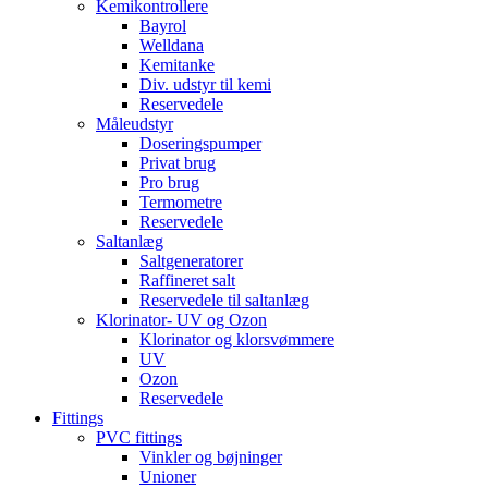
Kemikontrollere
Bayrol
Welldana
Kemitanke
Div. udstyr til kemi
Reservedele
Måleudstyr
Doseringspumper
Privat brug
Pro brug
Termometre
Reservedele
Saltanlæg
Saltgeneratorer
Raffineret salt
Reservedele til saltanlæg
Klorinator- UV og Ozon
Klorinator og klorsvømmere
UV
Ozon
Reservedele
Fittings
PVC fittings
Vinkler og bøjninger
Unioner