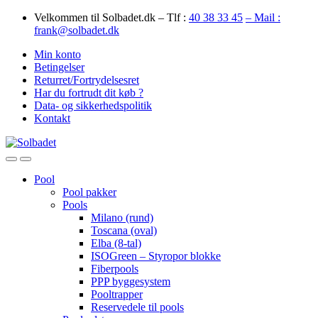
Skip
Skip
Velkommen til Solbadet.dk – Tlf :
40 38 33 45
– Mail :
to
to
frank@solbadet.dk
navigation
content
Min konto
Betingelser
Returret/Fortrydelsesret
Har du fortrudt dit køb ?
Data- og sikkerhedspolitik
Kontakt
Open
Close
Pool
Pool pakker
Pools
Milano (rund)
Toscana (oval)
Elba (8-tal)
ISOGreen – Styropor blokke
Fiberpools
PPP byggesystem
Pooltrapper
Reservedele til pools