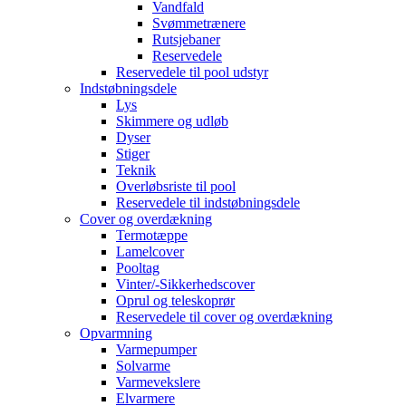
Vandfald
Svømmetrænere
Rutsjebaner
Reservedele
Reservedele til pool udstyr
Indstøbningsdele
Lys
Skimmere og udløb
Dyser
Stiger
Teknik
Overløbsriste til pool
Reservedele til indstøbningsdele
Cover og overdækning
Termotæppe
Lamelcover
Pooltag
Vinter/-Sikkerhedscover
Oprul og teleskoprør
Reservedele til cover og overdækning
Opvarmning
Varmepumper
Solvarme
Varmevekslere
Elvarmere