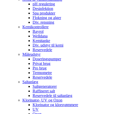
pH regulering
Desinfektion
Spa produkter
Flokning og alger
Div. rensning
Kemikontrollere
Bayrol
Welldana
Kemitanke
Div. udstyr til kemi
Reservedele
Måleudstyr
Doseringspumper
Privat brug
Pro brug
Termometre
Reservedele
Saltanlæg
Saltgeneratorer
Raffineret salt
Reservedele til saltanlæg
Klorinator- UV og Ozon
Klorinator og klorsvømmere
UV
Ozon