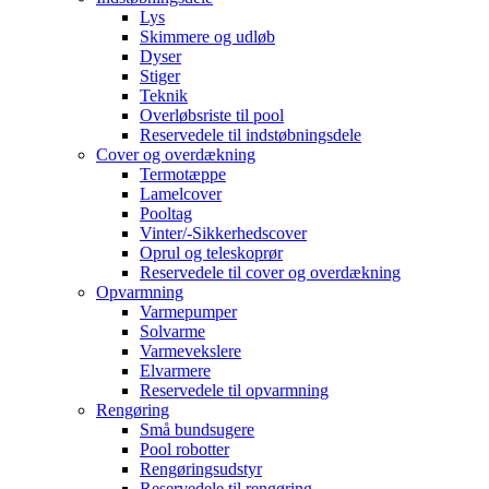
Lys
Skimmere og udløb
Dyser
Stiger
Teknik
Overløbsriste til pool
Reservedele til indstøbningsdele
Cover og overdækning
Termotæppe
Lamelcover
Pooltag
Vinter/-Sikkerhedscover
Oprul og teleskoprør
Reservedele til cover og overdækning
Opvarmning
Varmepumper
Solvarme
Varmevekslere
Elvarmere
Reservedele til opvarmning
Rengøring
Små bundsugere
Pool robotter
Rengøringsudstyr
Reservedele til rengøring