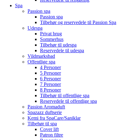
Spa
Passion spa
Passion spa
Tilbehør og reservedele til Passion Spa
Udespa
Privat brug
Sommerhus
Tilbehør til udespa
Reservedele til udespa
Vildmarksbad
Offentlige spa
4 Personer
5 Personer
6 Personer
7 Personer
8 Personer
Tilbehør til offentlige spa
Reservedele til offentlige spa
Passion Aromaduft
Spazazz duftserie
Kemi fra SpaCare/Saniklar
Tilbehør til spa
Cover lift
Patron filtre