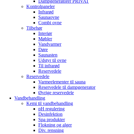
Dampgeneratorer PRIVAT
Kontrolpaneler
Infrarød
Saunaovne
Combi ovne
Tilbehør
Interiør
Møbler
Vandvarmer
Døre
Saunasten
Udstyr til ovne
Til infrarød
Reservedele
Reservedele
Varmeelementer til sauna
Reservedele til dampgenerator
Øvrige reservedele
Vandbehandling
Kemi til vandbehandling
pH regulering
Desinfektion
Spa produkter
Flokning og alger
Div. rensning