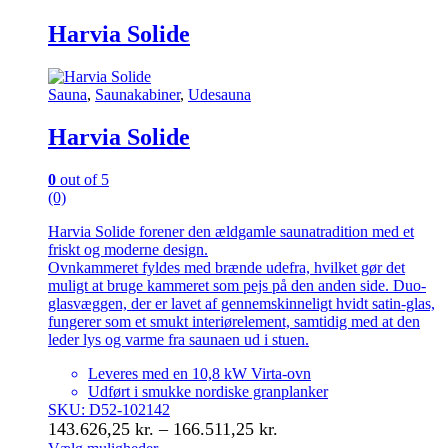
Harvia Solide
Sauna
,
Saunakabiner
,
Udesauna
Harvia Solide
0
out of 5
(0)
Harvia Solide forener den ældgamle saunatradition med et
friskt og moderne design.
Ovnkammeret fyldes med brænde udefra, hvilket gør det
muligt at bruge kammeret som pejs på den anden side. Duo-
glasvæggen, der er lavet af gennemskinneligt hvidt satin-glas,
fungerer som et smukt interiørelement, samtidig med at den
leder lys og varme fra saunaen ud i stuen.
Leveres med en 10,8 kW Virta-ovn
Udført i smukke nordiske granplanker
SKU: D52-102142
Prisinterval:
143.626,25
kr.
–
166.511,25
kr.