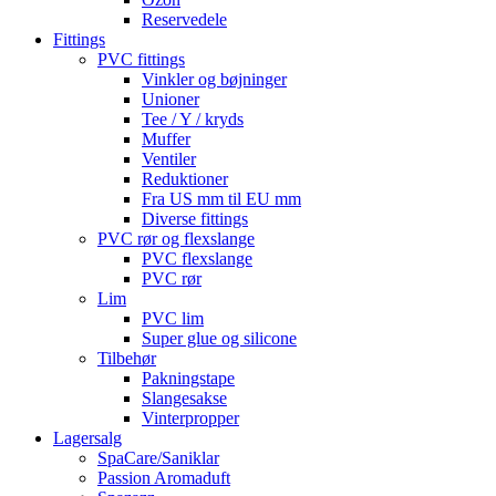
Reservedele
Fittings
PVC fittings
Vinkler og bøjninger
Unioner
Tee / Y / kryds
Muffer
Ventiler
Reduktioner
Fra US mm til EU mm
Diverse fittings
PVC rør og flexslange
PVC flexslange
PVC rør
Lim
PVC lim
Super glue og silicone
Tilbehør
Pakningstape
Slangesakse
Vinterpropper
Lagersalg
SpaCare/Saniklar
Passion Aromaduft