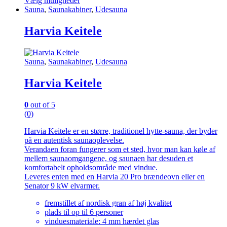
143.626,25 kr.
Vælg muligheder
Dette
Sauna
,
Saunakabiner
,
Udesauna
til
vare
166.511,25 kr.
har
Harvia Keitele
flere
varianter.
Mulighederne
Sauna
,
Saunakabiner
,
Udesauna
kan
vælges
Harvia Keitele
på
varesiden
0
out of 5
(0)
Harvia Keitele er en større, traditionel hytte-sauna, der byder
på en autentisk saunaoplevelse.
Verandaen foran fungerer som et sted, hvor man kan køle af
mellem saunaomgangene, og saunaen har desuden et
komfortabelt opholdsområde med vindue.
Leveres enten med en Harvia 20 Pro brændeovn eller en
Senator 9 kW elvarmer.
fremstillet af nordisk gran af høj kvalitet
plads til op til 6 personer
vinduesmateriale: 4 mm hærdet glas