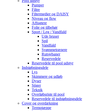
Pool udstyr
Pumper
Filtre
Filtermedier og DAISY
Niveau og flow
Affugtere
Folie og tilbehør
Sport / Leg / Vandfald
Ude bruser
Spil
Vandfald
Svømmetrænere
Rutsjebaner
Reservedele
Reservedele til pool udstyr
Indstøbningsdele
Lys
Skimmere og udløb
Dyser
Stiger
Teknik
Overløbsriste til pool
Reservedele til indstøbningsdele
Cover og overdækning
Termotæppe