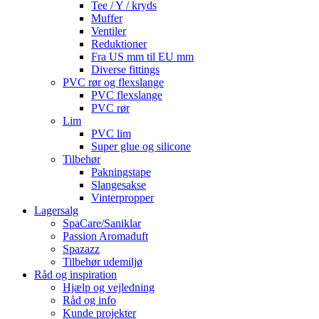
Tee / Y / kryds
Muffer
Ventiler
Reduktioner
Fra US mm til EU mm
Diverse fittings
PVC rør og flexslange
PVC flexslange
PVC rør
Lim
PVC lim
Super glue og silicone
Tilbehør
Pakningstape
Slangesakse
Vinterpropper
Lagersalg
SpaCare/Saniklar
Passion Aromaduft
Spazazz
Tilbehør udemiljø
Råd og inspiration
Hjælp og vejledning
Råd og info
Kunde projekter