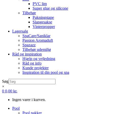
PVC lim
Super glue og silicone
Tilbehør
Pakningstape
Slangesakse
Vinterpropper
Lagersalg
SpaCare/Saniklar
Passion Aromaduft
Spazazz
Tilbehør udemiljø
Råd og inspiration
Hjælp og vejledning
Råd og info
Kunde projekter
Inspiration til din pool og spa
Søg
×
0
0,00
kr.
Ingen varer i kurven.
Pool
Pool pakker