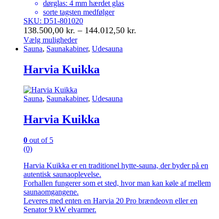
dørglas: 4 mm hærdet glas
sorte tagsten medfølger
SKU: D51-801020
Prisinterval:
138.500,00
kr.
–
144.012,50
kr.
138.500,00 kr.
Vælg muligheder
Dette
Sauna
,
Saunakabiner
,
Udesauna
til
vare
144.012,50 kr.
har
Harvia Kuikka
flere
varianter.
Mulighederne
Sauna
,
Saunakabiner
,
Udesauna
kan
vælges
Harvia Kuikka
på
varesiden
0
out of 5
(0)
Harvia Kuikka er en traditionel hytte-sauna, der byder på en
autentisk saunaoplevelse.
Forhallen fungerer som et sted, hvor man kan køle af mellem
saunaomgangene.
Leveres med enten en Harvia 20 Pro brændeovn eller en
Senator 9 kW elvarmer.