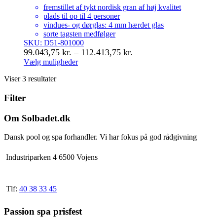
fremstillet af tykt nordisk gran af høj kvalitet
plads til op til 4 personer
vindues- og dørglas: 4 mm hærdet glas
sorte tagsten medfølger
SKU: D51-801000
Prisinterval:
99.043,75
kr.
–
112.413,75
kr.
99.043,75 kr.
Vælg muligheder
Dette
til
Viser 3 resultater
vare
112.413,75 kr.
har
Filter
flere
varianter.
Mulighederne
Om Solbadet.dk
kan
vælges
Dansk pool og spa forhandler. Vi har fokus på god rådgivning
på
varesiden
Industriparken 4 6500 Vojens
Tlf:
40 38 33 45
Passion spa prisfest