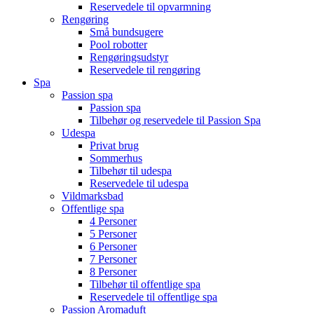
Reservedele til opvarmning
Rengøring
Små bundsugere
Pool robotter
Rengøringsudstyr
Reservedele til rengøring
Spa
Passion spa
Passion spa
Tilbehør og reservedele til Passion Spa
Udespa
Privat brug
Sommerhus
Tilbehør til udespa
Reservedele til udespa
Vildmarksbad
Offentlige spa
4 Personer
5 Personer
6 Personer
7 Personer
8 Personer
Tilbehør til offentlige spa
Reservedele til offentlige spa
Passion Aromaduft