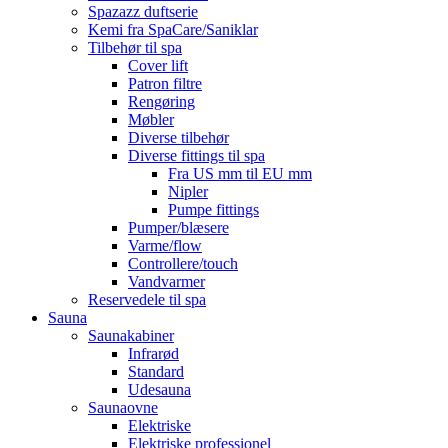
Spazazz duftserie
Kemi fra SpaCare/Saniklar
Tilbehør til spa
Cover lift
Patron filtre
Rengøring
Møbler
Diverse tilbehør
Diverse fittings til spa
Fra US mm til EU mm
Nipler
Pumpe fittings
Pumper/blæsere
Varme/flow
Controllere/touch
Vandvarmer
Reservedele til spa
Sauna
Saunakabiner
Infrarød
Standard
Udesauna
Saunaovne
Elektriske
Elektriske professionel