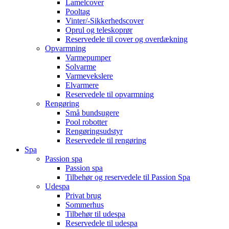
Lamelcover
Pooltag
Vinter/-Sikkerhedscover
Oprul og teleskoprør
Reservedele til cover og overdækning
Opvarmning
Varmepumper
Solvarme
Varmevekslere
Elvarmere
Reservedele til opvarmning
Rengøring
Små bundsugere
Pool robotter
Rengøringsudstyr
Reservedele til rengøring
Spa
Passion spa
Passion spa
Tilbehør og reservedele til Passion Spa
Udespa
Privat brug
Sommerhus
Tilbehør til udespa
Reservedele til udespa