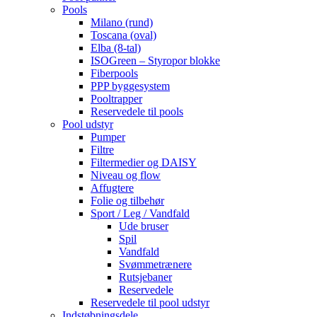
Pools
Milano (rund)
Toscana (oval)
Elba (8-tal)
ISOGreen – Styropor blokke
Fiberpools
PPP byggesystem
Pooltrapper
Reservedele til pools
Pool udstyr
Pumper
Filtre
Filtermedier og DAISY
Niveau og flow
Affugtere
Folie og tilbehør
Sport / Leg / Vandfald
Ude bruser
Spil
Vandfald
Svømmetrænere
Rutsjebaner
Reservedele
Reservedele til pool udstyr
Indstøbningsdele