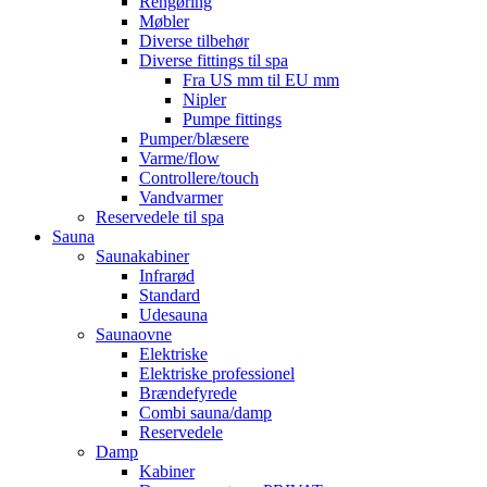
Rengøring
Møbler
Diverse tilbehør
Diverse fittings til spa
Fra US mm til EU mm
Nipler
Pumpe fittings
Pumper/blæsere
Varme/flow
Controllere/touch
Vandvarmer
Reservedele til spa
Sauna
Saunakabiner
Infrarød
Standard
Udesauna
Saunaovne
Elektriske
Elektriske professionel
Brændefyrede
Combi sauna/damp
Reservedele
Damp
Kabiner