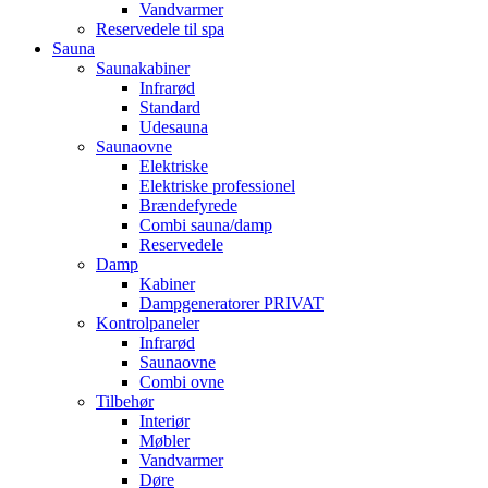
Vandvarmer
Reservedele til spa
Sauna
Saunakabiner
Infrarød
Standard
Udesauna
Saunaovne
Elektriske
Elektriske professionel
Brændefyrede
Combi sauna/damp
Reservedele
Damp
Kabiner
Dampgeneratorer PRIVAT
Kontrolpaneler
Infrarød
Saunaovne
Combi ovne
Tilbehør
Interiør
Møbler
Vandvarmer
Døre