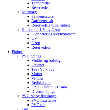
Termometre
Reservedele
Saltanlæg
Saltgeneratorer
Raffineret salt
Reservedele til saltanlæg
Klorinator- UV og Ozon
Klorinator og klorsvømmere
UV
Ozon
Reservedele
Fittings
PVC fittings
Vinkler og bøjninger
Unioner
Tee / Y / kryds
Muffer
Ventiler
Reduktioner
Fra US mm til EU mm
Diverse fittings
PVC rør og flexslange
PVC flexslange
PVC rør
Lim