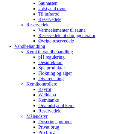
Saunasten
Udstyr til ovne
Til infrarød
Reservedele
Reservedele
Varmeelementer til sauna
Reservedele til dampgenerator
Øvrige reservedele
Vandbehandling
Kemi til vandbehandling
pH regulering
Desinfektion
Spa produkter
Flokning og alger
Div. rensning
Kemikontrollere
Bayrol
Welldana
Kemitanke
Div. udstyr til kemi
Reservedele
Måleudstyr
Doseringspumper
Privat brug
Pro brug