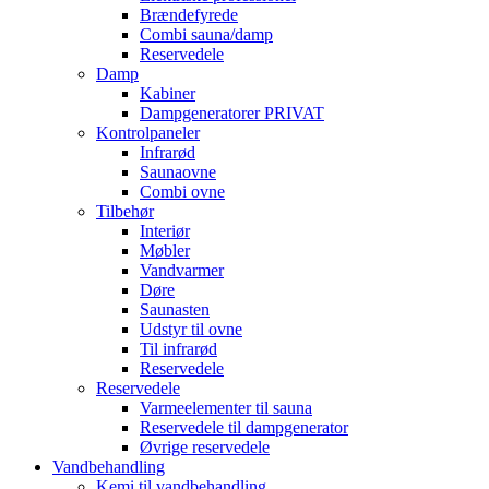
Brændefyrede
Combi sauna/damp
Reservedele
Damp
Kabiner
Dampgeneratorer PRIVAT
Kontrolpaneler
Infrarød
Saunaovne
Combi ovne
Tilbehør
Interiør
Møbler
Vandvarmer
Døre
Saunasten
Udstyr til ovne
Til infrarød
Reservedele
Reservedele
Varmeelementer til sauna
Reservedele til dampgenerator
Øvrige reservedele
Vandbehandling
Kemi til vandbehandling