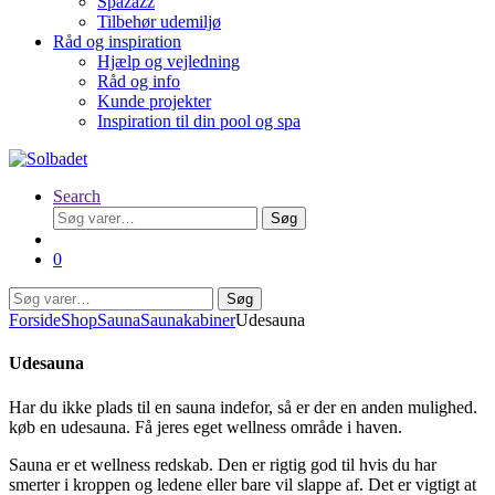
Spazazz
Tilbehør udemiljø
Råd og inspiration
Hjælp og vejledning
Råd og info
Kunde projekter
Inspiration til din pool og spa
Search
Søg
Søg
efter:
0
Søg
Søg
efter:
Forside
Shop
Sauna
Saunakabiner
Udesauna
Udesauna
Har du ikke plads til en sauna indefor, så er der en anden mulighed.
køb en udesauna. Få jeres eget wellness område i haven.
Sauna er et wellness redskab. Den er rigtig god til hvis du har
smerter i kroppen og ledene eller bare vil slappe af. Det er vigtigt at