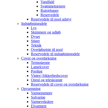
Vandfald
Svømmetrænere
Rutsjebaner
Reservedele
Reservedele til pool udstyr
Indstøbningsdele
Lys
Skimmere og udløb
Dyser
Stiger
Teknik
Overløbsriste til pool
Reservedele til indstøbningsdele
Cover og overdækning
Termotæppe
Lamelcover
Pooltag
Vinter/-Sikkerhedscover
Oprul og teleskoprør
Reservedele til cover og overdækning
Opvarmning
Varmepumper
Solvarme
Varmevekslere
Elvarmere