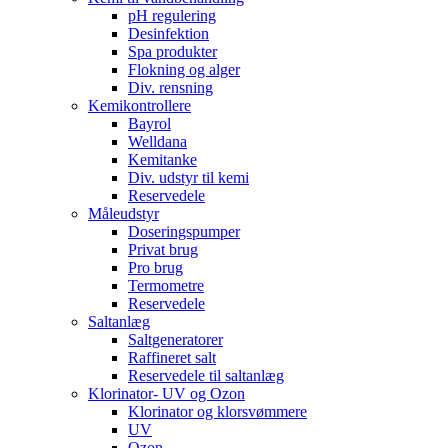
pH regulering
Desinfektion
Spa produkter
Flokning og alger
Div. rensning
Kemikontrollere
Bayrol
Welldana
Kemitanke
Div. udstyr til kemi
Reservedele
Måleudstyr
Doseringspumper
Privat brug
Pro brug
Termometre
Reservedele
Saltanlæg
Saltgeneratorer
Raffineret salt
Reservedele til saltanlæg
Klorinator- UV og Ozon
Klorinator og klorsvømmere
UV
Ozon