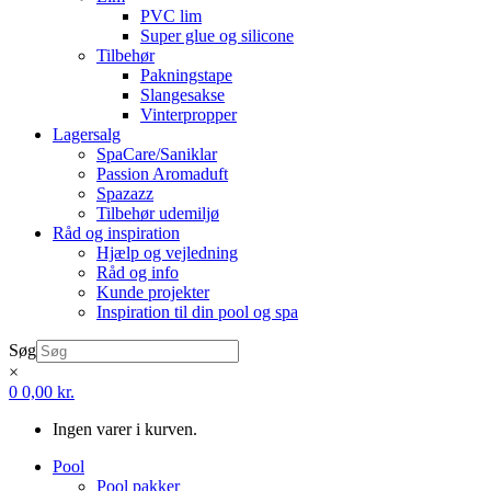
PVC lim
Super glue og silicone
Tilbehør
Pakningstape
Slangesakse
Vinterpropper
Lagersalg
SpaCare/Saniklar
Passion Aromaduft
Spazazz
Tilbehør udemiljø
Råd og inspiration
Hjælp og vejledning
Råd og info
Kunde projekter
Inspiration til din pool og spa
Søg
×
0
0,00
kr.
Ingen varer i kurven.
Pool
Pool pakker