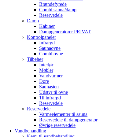
Brændefyrede
Combi sauna/damp
Reservedele
Damp
Kabiner
Dampgeneratorer PRIVAT
Kontrolpaneler
Infrarød
Saunaovne
Combi ovne
Tilbehør
Interiør
Møbler
Vandvarmer
Døre
Saunasten
Udstyr til ovne
Til infrarød
Reservedele
Reservedele
Varmeelementer til sauna
Reservedele til dampgenerator
Øvrige reservedele
Vandbehandling
Kemi til vandbehandling