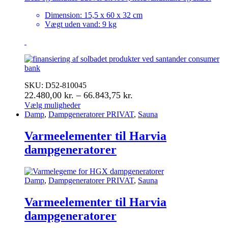
Dimension: 15,5 x 60 x 32 cm
Vægt uden vand: 9 kg
SKU: D52-810045
Prisinterval:
22.480,00
kr.
–
66.843,75
kr.
22.480,00 kr.
Vælg muligheder
Dette
Damp
,
Dampgeneratorer PRIVAT
,
Sauna
til
vare
66.843,75 kr.
har
Varmeelementer til Harvia
flere
dampgeneratorer
varianter.
Mulighederne
kan
vælges
Damp
,
Dampgeneratorer PRIVAT
,
Sauna
på
varesiden
Varmeelementer til Harvia
dampgeneratorer