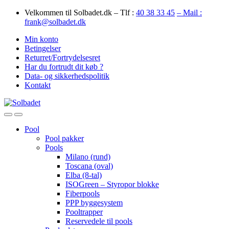
Skip
Skip
Velkommen til Solbadet.dk – Tlf :
40 38 33 45
– Mail :
to
to
frank@solbadet.dk
navigation
content
Min konto
Betingelser
Returret/Fortrydelsesret
Har du fortrudt dit køb ?
Data- og sikkerhedspolitik
Kontakt
Open
Close
Pool
Pool pakker
Pools
Milano (rund)
Toscana (oval)
Elba (8-tal)
ISOGreen – Styropor blokke
Fiberpools
PPP byggesystem
Pooltrapper
Reservedele til pools