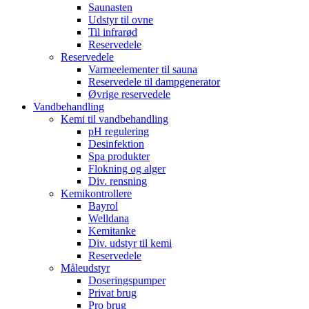
Saunasten
Udstyr til ovne
Til infrarød
Reservedele
Reservedele
Varmeelementer til sauna
Reservedele til dampgenerator
Øvrige reservedele
Vandbehandling
Kemi til vandbehandling
pH regulering
Desinfektion
Spa produkter
Flokning og alger
Div. rensning
Kemikontrollere
Bayrol
Welldana
Kemitanke
Div. udstyr til kemi
Reservedele
Måleudstyr
Doseringspumper
Privat brug
Pro brug