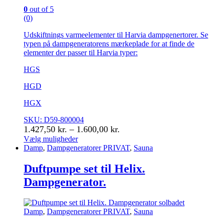
0
out of 5
(0)
Udskiftnings varmeelementer til Harvia dampgenertorer. Se
typen på dampgeneratorens mærkeplade for at finde de
elementer der passer til Harvia typer:
HGS
HGD
HGX
SKU: D59-800004
Prisinterval:
1.427,50
kr.
–
1.600,00
kr.
1.427,50 kr.
Vælg muligheder
Dette
Damp
,
Dampgeneratorer PRIVAT
,
Sauna
til
vare
1.600,00 kr.
har
Duftpumpe set til Helix.
flere
Dampgenerator.
varianter.
Mulighederne
kan
vælges
Damp
,
Dampgeneratorer PRIVAT
,
Sauna
på