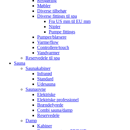
Rengøring
Møbler
Diverse tilbehør
Diverse fittings til spa
Fra US mm til EU mm
Nipler
Pumpe fittings
Pumper/blæsere
Varme/flow
Controllere/touch
Vandvarmer
Reservedele til spa
Sauna
Saunakabiner
Infrarød
Standard
Udesauna
Saunaovne
Elektriske
Elektriske professionel
Brændefyrede
Combi sauna/damp
Reservedele
Damp
Kabiner