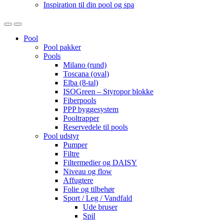
Inspiration til din pool og spa
Open
Close
Pool
Pool pakker
Pools
Milano (rund)
Toscana (oval)
Elba (8-tal)
ISOGreen – Styropor blokke
Fiberpools
PPP byggesystem
Pooltrapper
Reservedele til pools
Pool udstyr
Pumper
Filtre
Filtermedier og DAISY
Niveau og flow
Affugtere
Folie og tilbehør
Sport / Leg / Vandfald
Ude bruser
Spil