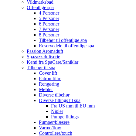
Vildmarksbad
Offentlige spa
4 Personer
5 Personer
6 Personer
7 Personer
8 Personer
Tilbehør til offentlige spa
Reservedele til offentlige spa
Passion Aromaduft
Spazazz duftserie
Kemi fra SpaCare/Saniklar
Tilbehør til spa
Cover lift
Patron filtre
Rengøring
Møbler
Diverse tilbehør
Diverse fittings til spa
Fra US mm til EU mm
Nipler
Pumpe fittings
Pumper/blæsere
Varme/flow
Controllere/touch