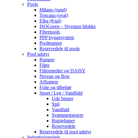
Pools
Milano (rund)
Toscana (oval)
Elba (8-tal)
ISOGreen – Styropor blokke
Fiberpools
PPP byggesystem
Pooltrapper
Reservedele til pools
Pool udstyr
Pumper
Filtre
Filtermedier og DAISY
Niveau og flow
Affugtere
Folie og tilbehør
Sport / Leg / Vandfald
Ude bruser
Spil
Vandfald
Svømmetrænere
Rutsjebaner
Reservedele
Reservedele til pool udstyr
Indstøbningsdele