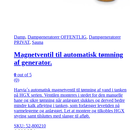
Damp
,
Dampgeneratorer OFFENTLIG
,
Dampgeneratorer
PRIVAT
,
Sauna
Magnetventil til automatisk tømning
af generator.
0
out of 5
(0)
Harvia´s automatisk magnetventil til tømning af vand i tanken
på HGX serien. Ventilen monteres i stedet for den manuelle
hane og sikre tømning når anlægget slukkes og derved bedre
mindre kalk aflejring i tanken, som forlænger levetiden på
varmelegeme og anlægget. Let at montere og tilkobles HGX
styring samt tilsluttes med slange til afløb.
SKU: 52-800210