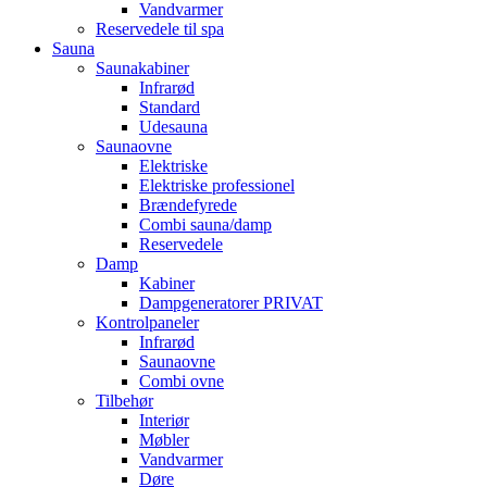
Vandvarmer
Reservedele til spa
Sauna
Saunakabiner
Infrarød
Standard
Udesauna
Saunaovne
Elektriske
Elektriske professionel
Brændefyrede
Combi sauna/damp
Reservedele
Damp
Kabiner
Dampgeneratorer PRIVAT
Kontrolpaneler
Infrarød
Saunaovne
Combi ovne
Tilbehør
Interiør
Møbler
Vandvarmer
Døre