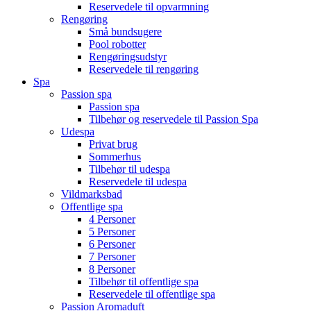
Reservedele til opvarmning
Rengøring
Små bundsugere
Pool robotter
Rengøringsudstyr
Reservedele til rengøring
Spa
Passion spa
Passion spa
Tilbehør og reservedele til Passion Spa
Udespa
Privat brug
Sommerhus
Tilbehør til udespa
Reservedele til udespa
Vildmarksbad
Offentlige spa
4 Personer
5 Personer
6 Personer
7 Personer
8 Personer
Tilbehør til offentlige spa
Reservedele til offentlige spa
Passion Aromaduft