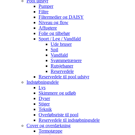
Pool udstyr
Pumper
Filtre
Filtermedier og DAISY
Niveau og flow
Affugtere
Folie og tilbehør
Sport / Leg / Vandfald
Ude bruser
Spil
Vandfald
Svømmetrænere
Rutsjebaner
Reservedele
Reservedele til pool udstyr
Indstøbningsdele
Lys
Skimmere og udløb
Dyser
Stiger
Teknik
Overløbsriste til pool
Reservedele til indstøbningsdele
Cover og overdækning
Termotæppe