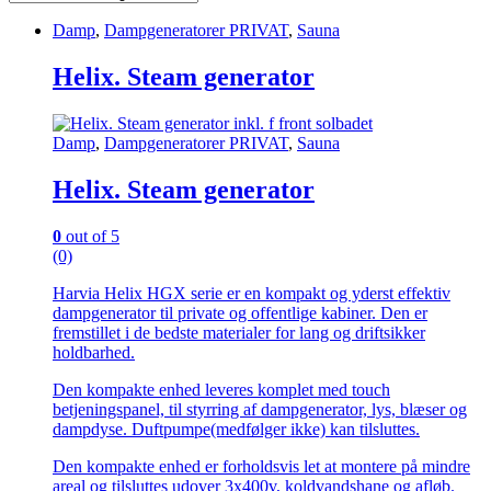
Damp
,
Dampgeneratorer PRIVAT
,
Sauna
Helix. Steam generator
Damp
,
Dampgeneratorer PRIVAT
,
Sauna
Helix. Steam generator
0
out of 5
(0)
Harvia Helix HGX serie er en kompakt og yderst effektiv
dampgenerator til private og offentlige kabiner. Den er
fremstillet i de bedste materialer for lang og driftsikker
holdbarhed.
Den kompakte enhed leveres komplet med touch
betjeningspanel, til styrring af dampgenerator, lys, blæser og
dampdyse. Duftpumpe(medfølger ikke) kan tilsluttes.
Den kompakte enhed er forholdsvis let at montere på mindre
areal og tilsluttes udover 3x400v, koldvandshane og afløb.