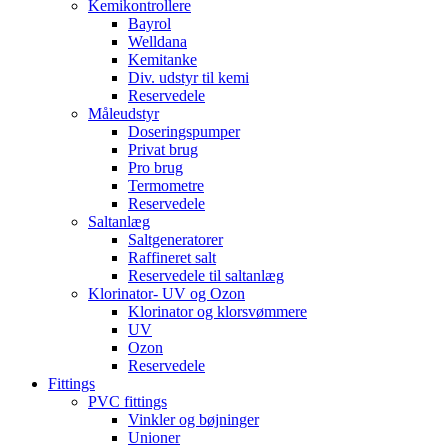
Kemikontrollere
Bayrol
Welldana
Kemitanke
Div. udstyr til kemi
Reservedele
Måleudstyr
Doseringspumper
Privat brug
Pro brug
Termometre
Reservedele
Saltanlæg
Saltgeneratorer
Raffineret salt
Reservedele til saltanlæg
Klorinator- UV og Ozon
Klorinator og klorsvømmere
UV
Ozon
Reservedele
Fittings
PVC fittings
Vinkler og bøjninger
Unioner