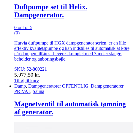
varesiden
Duftpumpe set til Helix.
Dampgenerator.
0
out of 5
(0)
Harvia duftpumpe til HGX dampgenerator serien, er en lille
effektiv kvalitetspumpe og kan indstilles til automatisk at køre,
når dampen tilføres. Leveres komplet med 3 meter slange,
beholder og anboringsbøjle.
SKU: 52-800221
5.977,50
kr.
Tilføj til kurv
Damp
,
Dampgeneratorer OFFENTLIG
,
Dampgeneratorer
PRIVAT
,
Sauna
Magnetventil til automatisk tømning
af generator.