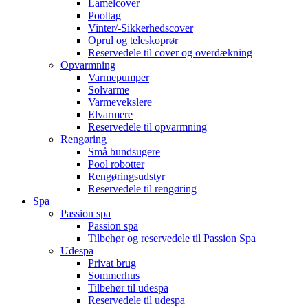
Lamelcover
Pooltag
Vinter/-Sikkerhedscover
Oprul og teleskoprør
Reservedele til cover og overdækning
Opvarmning
Varmepumper
Solvarme
Varmevekslere
Elvarmere
Reservedele til opvarmning
Rengøring
Små bundsugere
Pool robotter
Rengøringsudstyr
Reservedele til rengøring
Spa
Passion spa
Passion spa
Tilbehør og reservedele til Passion Spa
Udespa
Privat brug
Sommerhus
Tilbehør til udespa
Reservedele til udespa