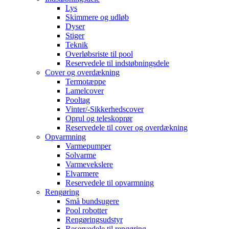
Lys
Skimmere og udløb
Dyser
Stiger
Teknik
Overløbsriste til pool
Reservedele til indstøbningsdele
Cover og overdækning
Termotæppe
Lamelcover
Pooltag
Vinter/-Sikkerhedscover
Oprul og teleskoprør
Reservedele til cover og overdækning
Opvarmning
Varmepumper
Solvarme
Varmevekslere
Elvarmere
Reservedele til opvarmning
Rengøring
Små bundsugere
Pool robotter
Rengøringsudstyr
Reservedele til rengøring