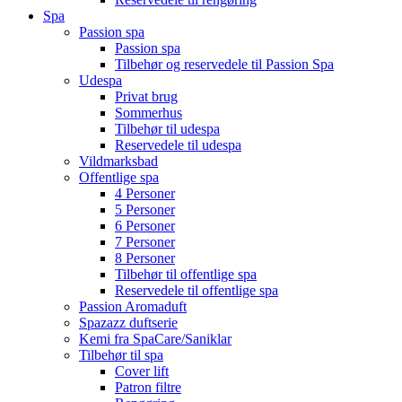
Spa
Passion spa
Passion spa
Tilbehør og reservedele til Passion Spa
Udespa
Privat brug
Sommerhus
Tilbehør til udespa
Reservedele til udespa
Vildmarksbad
Offentlige spa
4 Personer
5 Personer
6 Personer
7 Personer
8 Personer
Tilbehør til offentlige spa
Reservedele til offentlige spa
Passion Aromaduft
Spazazz duftserie
Kemi fra SpaCare/Saniklar
Tilbehør til spa
Cover lift
Patron filtre