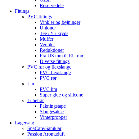
Reservedele
Fittings
PVC fittings
Vinkler og bøjninger
Unioner
Tee / Y / kryds
Muffer
Ventiler
Reduktioner
Fra US mm til EU mm
Diverse fittings
PVC rør og flexslange
PVC flexslange
PVC rør
Lim
PVC lim
Super glue og silicone
Tilbehør
Pakningstape
Slangesakse
Vinterpropper
Lagersalg
SpaCare/Saniklar
Passion Aromaduft