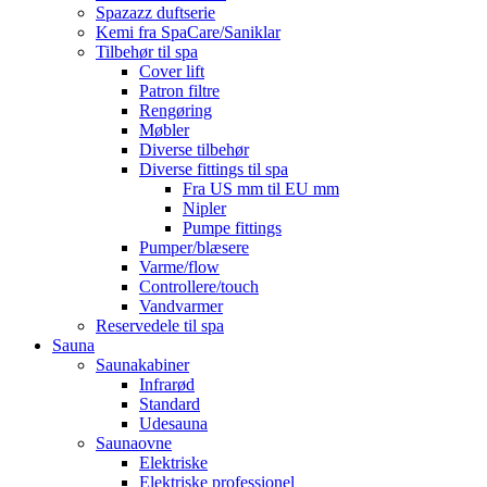
Spazazz duftserie
Kemi fra SpaCare/Saniklar
Tilbehør til spa
Cover lift
Patron filtre
Rengøring
Møbler
Diverse tilbehør
Diverse fittings til spa
Fra US mm til EU mm
Nipler
Pumpe fittings
Pumper/blæsere
Varme/flow
Controllere/touch
Vandvarmer
Reservedele til spa
Sauna
Saunakabiner
Infrarød
Standard
Udesauna
Saunaovne
Elektriske
Elektriske professionel