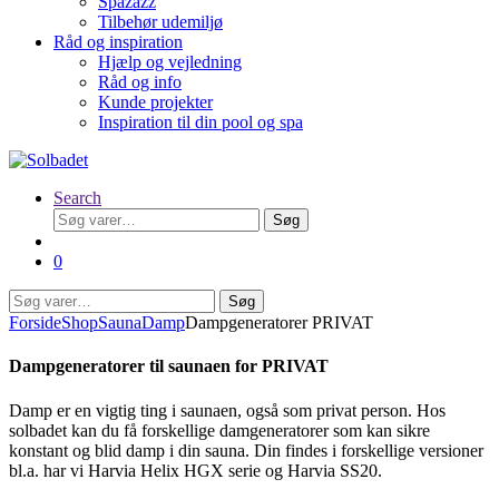
Spazazz
Tilbehør udemiljø
Råd og inspiration
Hjælp og vejledning
Råd og info
Kunde projekter
Inspiration til din pool og spa
Search
Søg
Søg
efter:
0
Søg
Søg
efter:
Forside
Shop
Sauna
Damp
Dampgeneratorer PRIVAT
Dampgeneratorer til saunaen for PRIVAT
Damp er en vigtig ting i saunaen, også som privat person. Hos
solbadet kan du få forskellige damgeneratorer som kan sikre
konstant og blid damp i din sauna. Din findes i forskellige versioner
bl.a. har vi Harvia Helix HGX serie og Harvia SS20.