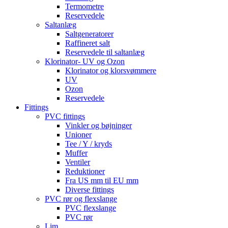
Termometre
Reservedele
Saltanlæg
Saltgeneratorer
Raffineret salt
Reservedele til saltanlæg
Klorinator- UV og Ozon
Klorinator og klorsvømmere
UV
Ozon
Reservedele
Fittings
PVC fittings
Vinkler og bøjninger
Unioner
Tee / Y / kryds
Muffer
Ventiler
Reduktioner
Fra US mm til EU mm
Diverse fittings
PVC rør og flexslange
PVC flexslange
PVC rør
Lim