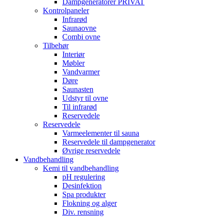
Dampgeneratorer PRIVAT
Kontrolpaneler
Infrarød
Saunaovne
Combi ovne
Tilbehør
Interiør
Møbler
Vandvarmer
Døre
Saunasten
Udstyr til ovne
Til infrarød
Reservedele
Reservedele
Varmeelementer til sauna
Reservedele til dampgenerator
Øvrige reservedele
Vandbehandling
Kemi til vandbehandling
pH regulering
Desinfektion
Spa produkter
Flokning og alger
Div. rensning