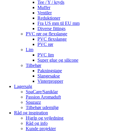
Tee / Y / kryds
Muffer
Ventiler
Reduktioner
Fra US mm til EU mm
Diverse fittings
PVC rør og flexslange
PVC flexslange
PVC rør
Lim
PVC lim
Super glue og silicone
Tilbehør
Pakningstape
Slangesakse
Vinterpropper
Lagersalg
SpaCare/Saniklar
Passion Aromaduft
Spazazz
Tilbehør udemiljø
Råd og inspiration
Hjælp og vejledning
Råd og info
Kunde projekter