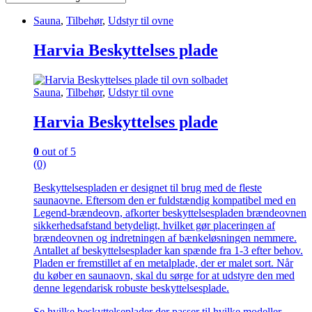
Sauna
,
Tilbehør
,
Udstyr til ovne
Harvia Beskyttelses plade
Sauna
,
Tilbehør
,
Udstyr til ovne
Harvia Beskyttelses plade
0
out of 5
(0)
Beskyttelsespladen er designet til brug med de fleste
saunaovne. Eftersom den er fuldstændig kompatibel med en
Legend-brændeovn, afkorter beskyttelsespladen brændeovnen
sikkerhedsafstand betydeligt, hvilket gør placeringen af
brændeovnen og indretningen af bænkeløsningen nemmere.
Antallet af beskyttelsesplader kan spænde fra 1-3 efter behov.
Pladen er fremstillet af en metalplade, der er malet sort. Når
du køber en saunaovn, skal du sørge for at udstyre den med
denne legendarisk robuste beskyttelsesplade.
Se hvilke beskyttelseplader der passer til hvilke modeller