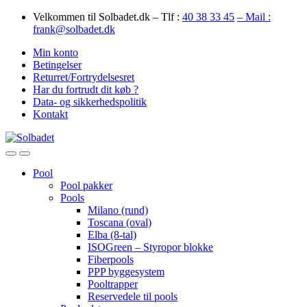
Skip
Skip
Velkommen til Solbadet.dk – Tlf :
40 38 33 45
– Mail :
to
to
frank@solbadet.dk
navigation
content
Min konto
Betingelser
Returret/Fortrydelsesret
Har du fortrudt dit køb ?
Data- og sikkerhedspolitik
Kontakt
Open
Close
Pool
Pool pakker
Pools
Milano (rund)
Toscana (oval)
Elba (8-tal)
ISOGreen – Styropor blokke
Fiberpools
PPP byggesystem
Pooltrapper
Reservedele til pools