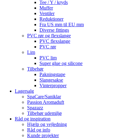
Tee / Y / kryds
Muffer
Ventiler
Reduktioner
Fra US mm til EU mm
Diverse fittings
PVC rør og flexslange
PVC flexslange
PVC rør
Lim
PVC lim
Super glue og silicone
Tilbehør
Pakningstape
Slangesakse
Vinterpropper
Lagersalg
SpaCare/Saniklar
Passion Aromaduft
Spazazz
Tilbehør udemiljø
Råd og inspiration
Hjælp og vejledning
Råd og info
Kunde projekter