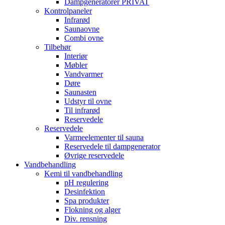
Dampgeneratorer PRIVAT
Kontrolpaneler
Infrarød
Saunaovne
Combi ovne
Tilbehør
Interiør
Møbler
Vandvarmer
Døre
Saunasten
Udstyr til ovne
Til infrarød
Reservedele
Reservedele
Varmeelementer til sauna
Reservedele til dampgenerator
Øvrige reservedele
Vandbehandling
Kemi til vandbehandling
pH regulering
Desinfektion
Spa produkter
Flokning og alger
Div. rensning