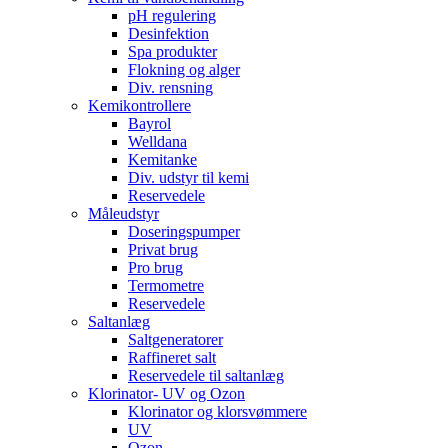
pH regulering
Desinfektion
Spa produkter
Flokning og alger
Div. rensning
Kemikontrollere
Bayrol
Welldana
Kemitanke
Div. udstyr til kemi
Reservedele
Måleudstyr
Doseringspumper
Privat brug
Pro brug
Termometre
Reservedele
Saltanlæg
Saltgeneratorer
Raffineret salt
Reservedele til saltanlæg
Klorinator- UV og Ozon
Klorinator og klorsvømmere
UV
Ozon