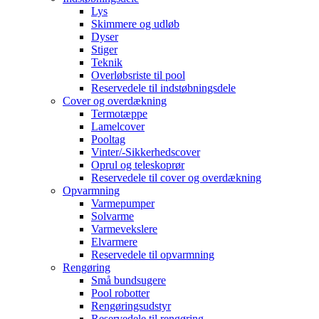
Lys
Skimmere og udløb
Dyser
Stiger
Teknik
Overløbsriste til pool
Reservedele til indstøbningsdele
Cover og overdækning
Termotæppe
Lamelcover
Pooltag
Vinter/-Sikkerhedscover
Oprul og teleskoprør
Reservedele til cover og overdækning
Opvarmning
Varmepumper
Solvarme
Varmevekslere
Elvarmere
Reservedele til opvarmning
Rengøring
Små bundsugere
Pool robotter
Rengøringsudstyr
Reservedele til rengøring