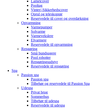
Lamelcover
Pooltag
Vinter/-Sikkerhedscover
Oprul og teleskoprør
Reservedele til cover og overdækning
Opvarmning
Varmepumper
Solvarme
Varmevekslere
Elvarmere
Reservedele til opvarmning
Rengøring
Små bundsugere
Pool robotter
Rengøringsudstyr
Reservedele til rengøring
Spa
Passion spa
Passion spa
Tilbehør og reservedele til Passion Spa
Udespa
Privat brug
Sommerhus
Tilbehør til udespa
Reservedele til udespa