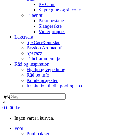
PVC lim
Super glue og silicone
Tilbehør
Pakningstape
Slangesakse
Vinterpropper
Lagersalg
SpaCare/Saniklar
Passion Aromaduft
Spazazz
Tilbehør udemiljø
Råd og inspiration
Hjælp og vejledning
Råd og info
Kunde projekter
Inspiration til din pool og spa
Søg
×
0
0,00
kr.
Ingen varer i kurven.
Pool
Pool pakker