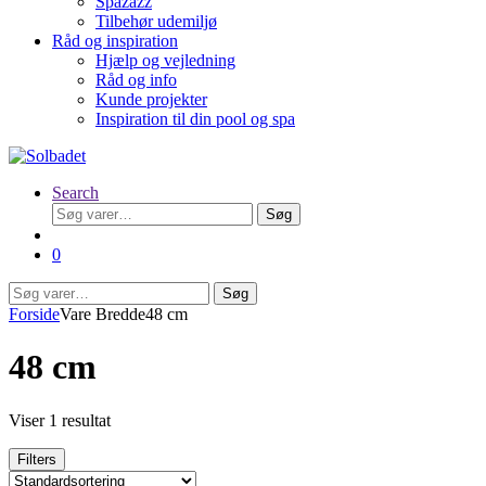
Spazazz
Tilbehør udemiljø
Råd og inspiration
Hjælp og vejledning
Råd og info
Kunde projekter
Inspiration til din pool og spa
Search
Søg
Søg
efter:
0
Søg
Søg
efter:
Forside
Vare Bredde
48 cm
48 cm
Viser 1 resultat
Filters