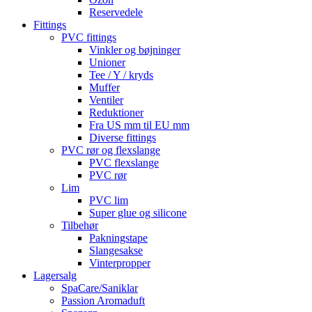
Reservedele
Fittings
PVC fittings
Vinkler og bøjninger
Unioner
Tee / Y / kryds
Muffer
Ventiler
Reduktioner
Fra US mm til EU mm
Diverse fittings
PVC rør og flexslange
PVC flexslange
PVC rør
Lim
PVC lim
Super glue og silicone
Tilbehør
Pakningstape
Slangesakse
Vinterpropper
Lagersalg
SpaCare/Saniklar
Passion Aromaduft