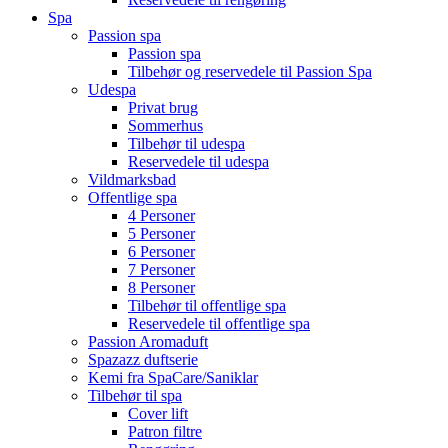
Spa
Passion spa
Passion spa
Tilbehør og reservedele til Passion Spa
Udespa
Privat brug
Sommerhus
Tilbehør til udespa
Reservedele til udespa
Vildmarksbad
Offentlige spa
4 Personer
5 Personer
6 Personer
7 Personer
8 Personer
Tilbehør til offentlige spa
Reservedele til offentlige spa
Passion Aromaduft
Spazazz duftserie
Kemi fra SpaCare/Saniklar
Tilbehør til spa
Cover lift
Patron filtre