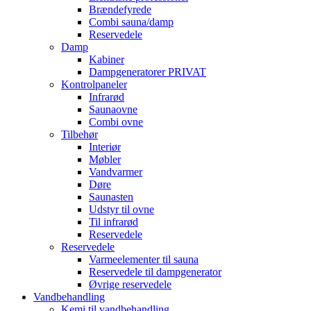
Brændefyrede
Combi sauna/damp
Reservedele
Damp
Kabiner
Dampgeneratorer PRIVAT
Kontrolpaneler
Infrarød
Saunaovne
Combi ovne
Tilbehør
Interiør
Møbler
Vandvarmer
Døre
Saunasten
Udstyr til ovne
Til infrarød
Reservedele
Reservedele
Varmeelementer til sauna
Reservedele til dampgenerator
Øvrige reservedele
Vandbehandling
Kemi til vandbehandling