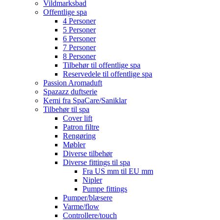
Vildmarksbad
Offentlige spa
4 Personer
5 Personer
6 Personer
7 Personer
8 Personer
Tilbehør til offentlige spa
Reservedele til offentlige spa
Passion Aromaduft
Spazazz duftserie
Kemi fra SpaCare/Saniklar
Tilbehør til spa
Cover lift
Patron filtre
Rengøring
Møbler
Diverse tilbehør
Diverse fittings til spa
Fra US mm til EU mm
Nipler
Pumpe fittings
Pumper/blæsere
Varme/flow
Controllere/touch