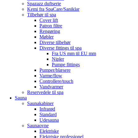
Spazazz duftserie
Kemi fra SpaCare/Saniklar
Tilbehør til spa
Cover lift
Patron filtre
Rengøring
Møbler
Diverse tilbehør
Diverse fittings til spa
Fra US mm til EU mm
Nipler
Pumpe fittings
Pumper/blæsere
Varme/flow
Controllere/touch
Vandvarmer
Reservedele til spa
Sauna
Saunakabiner
Infrarød
Standard
Udesauna
Saunaovne
Elektriske
Elektriske professionel