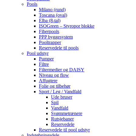
Pools
Milano (rund)
Toscana (oval)
Elba (8-tal)
ISOGreen – Styropor blokke
Fiberpools
PPP byggesystem
Pooltrapper
Reservedele til pools
Pool udstyr
Pumper
Filtre
Filtermedier og DAISY
Niveau og flow
Affugtere
Folie og tilbehør
Sport / Leg / Vandfald
Ude bruser
Spil
Vandfald
Svømmetrænere
Rutsjebaner
Reservedele
Reservedele til pool udstyr
Indstøbningsdele