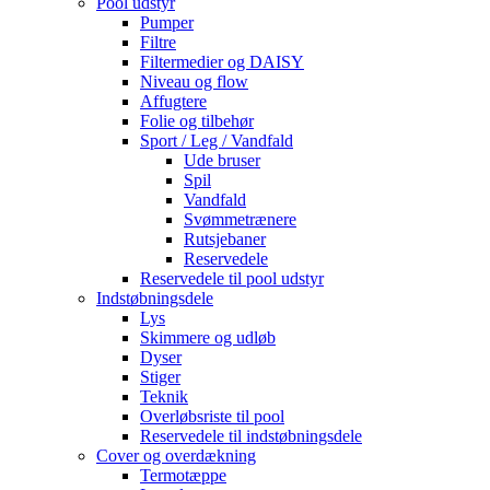
Pool udstyr
Pumper
Filtre
Filtermedier og DAISY
Niveau og flow
Affugtere
Folie og tilbehør
Sport / Leg / Vandfald
Ude bruser
Spil
Vandfald
Svømmetrænere
Rutsjebaner
Reservedele
Reservedele til pool udstyr
Indstøbningsdele
Lys
Skimmere og udløb
Dyser
Stiger
Teknik
Overløbsriste til pool
Reservedele til indstøbningsdele
Cover og overdækning
Termotæppe