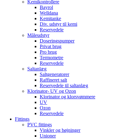
Kemikontrollere
Bayrol
Welldana
Kemitanke
Div. udstyr til kemi
Reservedele
Måleudstyr
Doseringspumper
Privat brug
Pro brug
Termometre
Reservedele
Saltanlæg
Saltgeneratorer
Raffineret salt
Reservedele til saltanlæg
Klorinator- UV og Ozon
Klorinator og klorsvømmere
UV
Ozon
Reservedele
Fittings
PVC fittings
Vinkler og bøjninger
Unioner