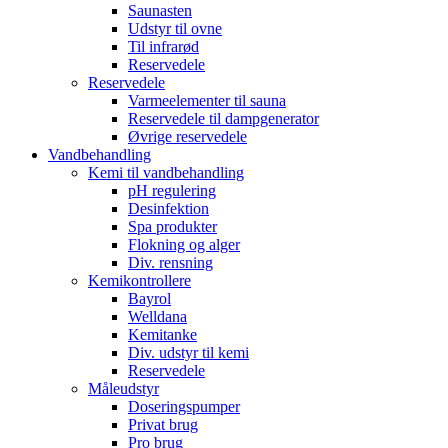
Saunasten
Udstyr til ovne
Til infrarød
Reservedele
Reservedele
Varmeelementer til sauna
Reservedele til dampgenerator
Øvrige reservedele
Vandbehandling
Kemi til vandbehandling
pH regulering
Desinfektion
Spa produkter
Flokning og alger
Div. rensning
Kemikontrollere
Bayrol
Welldana
Kemitanke
Div. udstyr til kemi
Reservedele
Måleudstyr
Doseringspumper
Privat brug
Pro brug