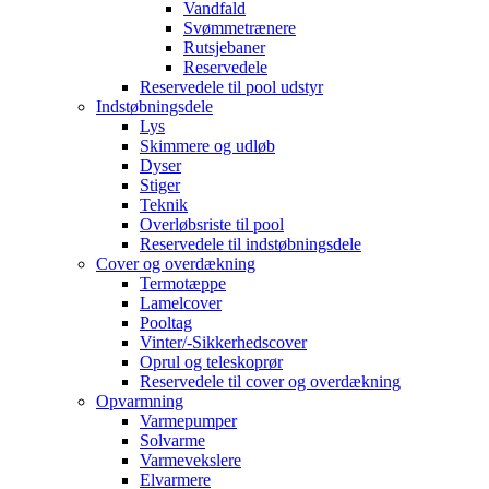
Vandfald
Svømmetrænere
Rutsjebaner
Reservedele
Reservedele til pool udstyr
Indstøbningsdele
Lys
Skimmere og udløb
Dyser
Stiger
Teknik
Overløbsriste til pool
Reservedele til indstøbningsdele
Cover og overdækning
Termotæppe
Lamelcover
Pooltag
Vinter/-Sikkerhedscover
Oprul og teleskoprør
Reservedele til cover og overdækning
Opvarmning
Varmepumper
Solvarme
Varmevekslere
Elvarmere