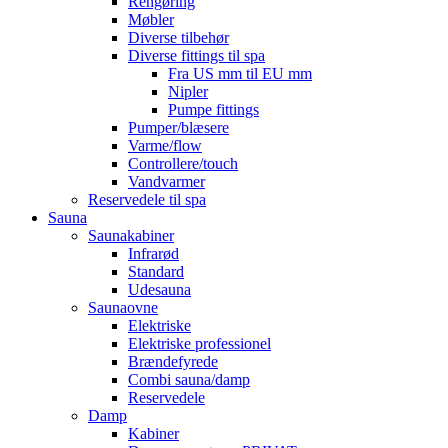
Rengøring
Møbler
Diverse tilbehør
Diverse fittings til spa
Fra US mm til EU mm
Nipler
Pumpe fittings
Pumper/blæsere
Varme/flow
Controllere/touch
Vandvarmer
Reservedele til spa
Sauna
Saunakabiner
Infrarød
Standard
Udesauna
Saunaovne
Elektriske
Elektriske professionel
Brændefyrede
Combi sauna/damp
Reservedele
Damp
Kabiner