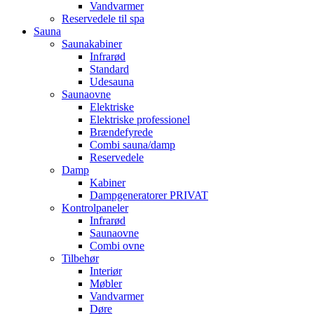
Vandvarmer
Reservedele til spa
Sauna
Saunakabiner
Infrarød
Standard
Udesauna
Saunaovne
Elektriske
Elektriske professionel
Brændefyrede
Combi sauna/damp
Reservedele
Damp
Kabiner
Dampgeneratorer PRIVAT
Kontrolpaneler
Infrarød
Saunaovne
Combi ovne
Tilbehør
Interiør
Møbler
Vandvarmer
Døre