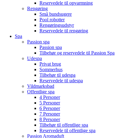
Reservedele til opvarmning
Rengøring
Små bundsugere
Pool robotter
Rengøringsudstyr
Reservedele til rengøring
Spa
Passion spa
Passion spa
Tilbehør og reservedele til Passion Spa
Udespa
Privat brug
Sommerhus
Tilbehør til udespa
Reservedele til udespa
Vildmarksbad
Offentlige spa
4 Personer
5 Personer
6 Personer
7 Personer
8 Personer
Tilbehør til offentlige spa
Reservedele til offentlige spa
Passion Aromaduft