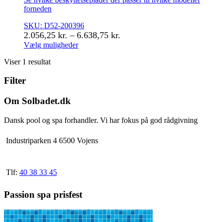
forneden
SKU: D52-200396
Prisinterval:
2.056,25
kr.
–
6.638,75
kr.
2.056,25 kr.
Vælg muligheder
Dette
til
Viser 1 resultat
vare
6.638,75 kr.
har
Filter
flere
varianter.
Mulighederne
Om Solbadet.dk
kan
vælges
Dansk pool og spa forhandler. Vi har fokus på god rådgivning
på
varesiden
Industriparken 4 6500 Vojens
Tlf:
40 38 33 45
Passion spa prisfest