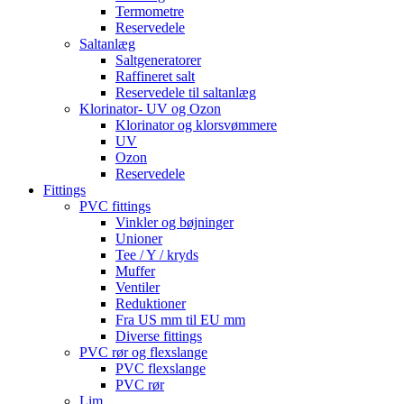
Termometre
Reservedele
Saltanlæg
Saltgeneratorer
Raffineret salt
Reservedele til saltanlæg
Klorinator- UV og Ozon
Klorinator og klorsvømmere
UV
Ozon
Reservedele
Fittings
PVC fittings
Vinkler og bøjninger
Unioner
Tee / Y / kryds
Muffer
Ventiler
Reduktioner
Fra US mm til EU mm
Diverse fittings
PVC rør og flexslange
PVC flexslange
PVC rør
Lim