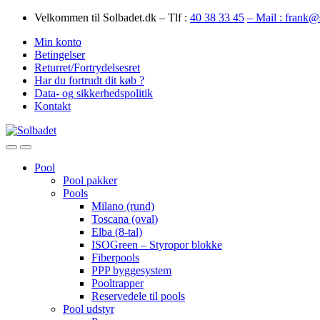
Skip
Skip
Velkommen til Solbadet.dk – Tlf :
40 38 33 45
– Mail : frank@
to
to
Min konto
navigation
content
Betingelser
Returret/Fortrydelsesret
Har du fortrudt dit køb ?
Data- og sikkerhedspolitik
Kontakt
Open
Close
Pool
Pool pakker
Pools
Milano (rund)
Toscana (oval)
Elba (8-tal)
ISOGreen – Styropor blokke
Fiberpools
PPP byggesystem
Pooltrapper
Reservedele til pools
Pool udstyr