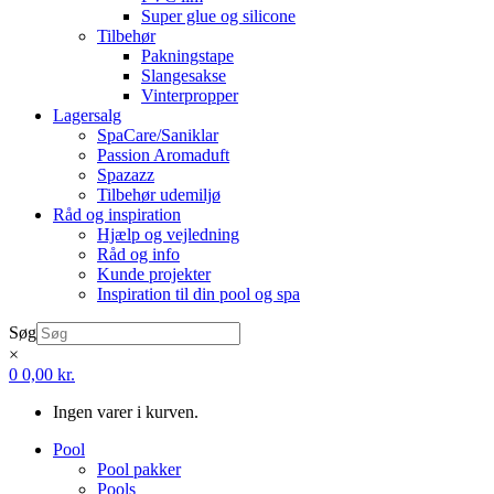
Super glue og silicone
Tilbehør
Pakningstape
Slangesakse
Vinterpropper
Lagersalg
SpaCare/Saniklar
Passion Aromaduft
Spazazz
Tilbehør udemiljø
Råd og inspiration
Hjælp og vejledning
Råd og info
Kunde projekter
Inspiration til din pool og spa
Søg
×
0
0,00
kr.
Ingen varer i kurven.
Pool
Pool pakker
Pools