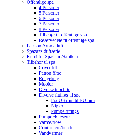
Offentlige spa
4 Personer
5 Personer
6 Personer
7 Personer
8 Personer
Tilbehør til offentlige spa
Reservedele til offentlige spa
Passion Aromaduft
Spazazz duftserie
Kemi fra SpaCare/Saniklar
Tilbehør til spa
Cover lift
Patron filtre
Rengøring
Møbler
Diverse tilbehør
Diverse fittings til spa
Fra US mm til EU mm
Nipler
Pumpe fittings
Pumper/blæsere
Varme/flow
Controllere/touch
Vandvarmer