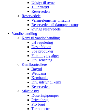
Udstyr til ovne
Til infrarød
Reservedele
Reservedele
Varmeelementer til sauna
Reservedele til dampgenerator
Øvrige reservedele
Vandbehandling
Kemi til vandbehandling
pH regulering
Desinfektion
Spa produkter
Flokning og alger
Div. rensning
Kemikontrollere
Bayrol
Welldana
Kemitanke
Div. udstyr til kemi
Reservedele
Måleudstyr
Doseringspumper
Privat brug
Pro brug
Termometre