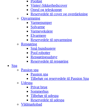
Pooltag
Vinter/-Sikkerhedscover
Oprul og teleskoprør
Reservedele til cover og overdækning
Opvarmning
Varmepumper
Solvarme
Varmevekslere
Elvarmere
Reservedele til opvarmning
Rengøring
Små bundsugere
Pool robotter
Rengøringsudstyr
Reservedele til rengøring
Spa
Passion spa
Passion spa
Tilbehør og reservedele til Passion Spa
Udespa
Privat brug
Sommerhus
Tilbehør til udespa
Reservedele til udespa
Vildmarksbad