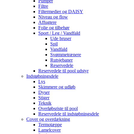
Pumper
Filtre
Filtermedier og DAISY
Niveau og flow
Affugtere
Folie og tilbehør
Sport / Leg / Vandfald
Ude bruser
Spil
Vandfald
Svømmetrænere
Rutsjebaner
Reservedele
Reservedele til pool udstyr
Indstøbningsdele
Lys
Skimmere og udløb
Dyser
Stiger
Teknik
Overløbsriste til pool
Reservedele til indstøbningsdele
Cover og overdækning
Termotæppe
Lamelcover