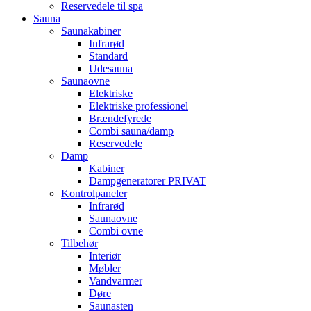
Reservedele til spa
Sauna
Saunakabiner
Infrarød
Standard
Udesauna
Saunaovne
Elektriske
Elektriske professionel
Brændefyrede
Combi sauna/damp
Reservedele
Damp
Kabiner
Dampgeneratorer PRIVAT
Kontrolpaneler
Infrarød
Saunaovne
Combi ovne
Tilbehør
Interiør
Møbler
Vandvarmer
Døre
Saunasten