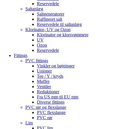
Reservedele
Saltanlæg
Saltgeneratorer
Raffineret salt
Reservedele til saltanlæg
Klorinator- UV og Ozon
Klorinator og klorsvømmere
UV
Ozon
Reservedele
Fittings
PVC fittings
Vinkler og bøjninger
Unioner
Tee / Y / kryds
Muffer
Ventiler
Reduktioner
Fra US mm til EU mm
Diverse fittings
PVC rør og flexslange
PVC flexslange
PVC rør
Lim
PVC lim