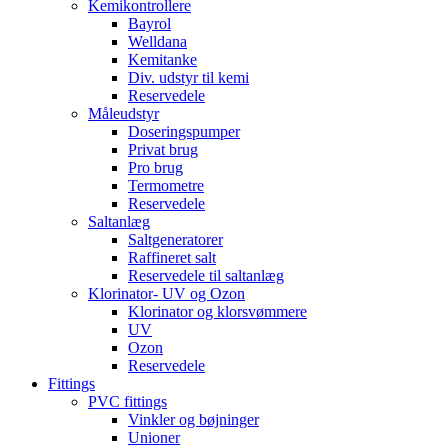
Kemikontrollere
Bayrol
Welldana
Kemitanke
Div. udstyr til kemi
Reservedele
Måleudstyr
Doseringspumper
Privat brug
Pro brug
Termometre
Reservedele
Saltanlæg
Saltgeneratorer
Raffineret salt
Reservedele til saltanlæg
Klorinator- UV og Ozon
Klorinator og klorsvømmere
UV
Ozon
Reservedele
Fittings
PVC fittings
Vinkler og bøjninger
Unioner