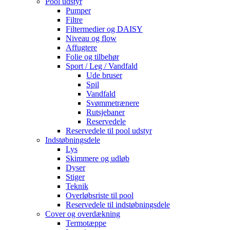
Pool udstyr
Pumper
Filtre
Filtermedier og DAISY
Niveau og flow
Affugtere
Folie og tilbehør
Sport / Leg / Vandfald
Ude bruser
Spil
Vandfald
Svømmetrænere
Rutsjebaner
Reservedele
Reservedele til pool udstyr
Indstøbningsdele
Lys
Skimmere og udløb
Dyser
Stiger
Teknik
Overløbsriste til pool
Reservedele til indstøbningsdele
Cover og overdækning
Termotæppe