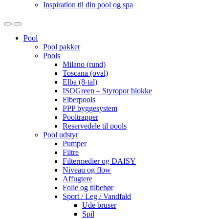
Inspiration til din pool og spa
Open
Close
Pool
Pool pakker
Pools
Milano (rund)
Toscana (oval)
Elba (8-tal)
ISOGreen – Styropor blokke
Fiberpools
PPP byggesystem
Pooltrapper
Reservedele til pools
Pool udstyr
Pumper
Filtre
Filtermedier og DAISY
Niveau og flow
Affugtere
Folie og tilbehør
Sport / Leg / Vandfald
Ude bruser
Spil