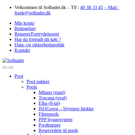
Skip
Skip
Velkommen til Solbadet.dk – Tlf :
40 38 33 45
– Mail :
to
to
frank@solbadet.dk
navigation
content
Min konto
Betingelser
Returret/Fortrydelsesret
Har du fortrudt dit køb ?
Data- og sikkerhedspolitik
Kontakt
Open
Close
Pool
Pool pakker
Pools
Milano (rund)
Toscana (oval)
Elba (8-tal)
ISOGreen – Styropor blokke
Fiberpools
PPP byggesystem
Pooltrapper
Reservedele til pools