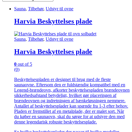
Sauna
,
Tilbehør
,
Udstyr til ovne
Harvia Beskyttelses plade
Sauna
,
Tilbehør
,
Udstyr til ovne
Harvia Beskyttelses plade
0
out of 5
(0)
Beskyttelsespladen er designet til brug med de fleste
saunaovne. Eftersom den er fuldstændig kompatibel med en
Legend-brændeovn, afkorter beskyttelsespladen brændeovnen
sikkerhedsafstand betydeligt, hvilket gør placeringen af
brændeovnen og indretningen af bænkeløsningen nemmere.
Antallet af beskyttelsesplader kan spænde fra 1-3 efter behov.
Pladen er fremstillet af en metalplade, der er malet sort. Når
du køber en saunaovn, skal du sørge for at udstyre den med
denne legendarisk robuste beskyttelsesplade.
Se hvilke beskyttelseplader der passer til hvilke modeller