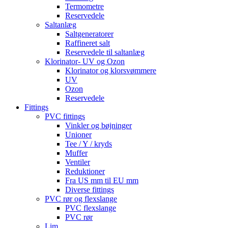
Termometre
Reservedele
Saltanlæg
Saltgeneratorer
Raffineret salt
Reservedele til saltanlæg
Klorinator- UV og Ozon
Klorinator og klorsvømmere
UV
Ozon
Reservedele
Fittings
PVC fittings
Vinkler og bøjninger
Unioner
Tee / Y / kryds
Muffer
Ventiler
Reduktioner
Fra US mm til EU mm
Diverse fittings
PVC rør og flexslange
PVC flexslange
PVC rør
Lim