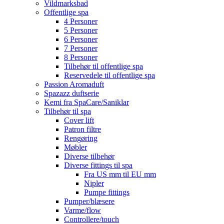
Vildmarksbad
Offentlige spa
4 Personer
5 Personer
6 Personer
7 Personer
8 Personer
Tilbehør til offentlige spa
Reservedele til offentlige spa
Passion Aromaduft
Spazazz duftserie
Kemi fra SpaCare/Saniklar
Tilbehør til spa
Cover lift
Patron filtre
Rengøring
Møbler
Diverse tilbehør
Diverse fittings til spa
Fra US mm til EU mm
Nipler
Pumpe fittings
Pumper/blæsere
Varme/flow
Controllere/touch