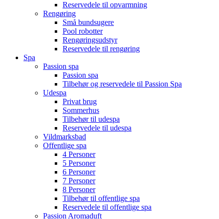
Reservedele til opvarmning
Rengøring
Små bundsugere
Pool robotter
Rengøringsudstyr
Reservedele til rengøring
Spa
Passion spa
Passion spa
Tilbehør og reservedele til Passion Spa
Udespa
Privat brug
Sommerhus
Tilbehør til udespa
Reservedele til udespa
Vildmarksbad
Offentlige spa
4 Personer
5 Personer
6 Personer
7 Personer
8 Personer
Tilbehør til offentlige spa
Reservedele til offentlige spa
Passion Aromaduft