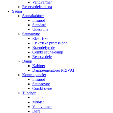
Vandvarmer
Reservedele til spa
Sauna
Saunakabiner
Infrarød
Standard
Udesauna
Saunaovne
Elektriske
Elektriske professionel
Brændefyrede
Combi sauna/damp
Reservedele
Damp
Kabiner
Dampgeneratorer PRIVAT
Kontrolpaneler
Infrarød
Saunaovne
Combi ovne
Tilbehør
Interiør
Møbler
Vandvarmer
Døre