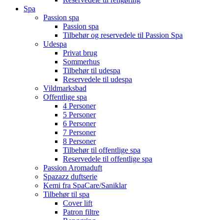
Spa
Passion spa
Passion spa
Tilbehør og reservedele til Passion Spa
Udespa
Privat brug
Sommerhus
Tilbehør til udespa
Reservedele til udespa
Vildmarksbad
Offentlige spa
4 Personer
5 Personer
6 Personer
7 Personer
8 Personer
Tilbehør til offentlige spa
Reservedele til offentlige spa
Passion Aromaduft
Spazazz duftserie
Kemi fra SpaCare/Saniklar
Tilbehør til spa
Cover lift
Patron filtre