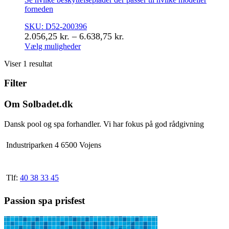
forneden
SKU: D52-200396
Prisinterval:
2.056,25
kr.
–
6.638,75
kr.
2.056,25 kr.
Vælg muligheder
Dette
til
Viser 1 resultat
vare
6.638,75 kr.
har
Filter
flere
varianter.
Mulighederne
Om Solbadet.dk
kan
vælges
Dansk pool og spa forhandler. Vi har fokus på god rådgivning
på
varesiden
Industriparken 4 6500 Vojens
Tlf:
40 38 33 45
Passion spa prisfest