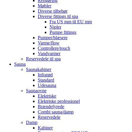
Rengøring
Møbler
Diverse tilbehør
Diverse fittings til spa
Fra US mm til EU mm
Nipler
Pumpe fittings
Pumper/blæsere
Varme/flow
Controllere/touch
Vandvarmer
Reservedele til spa
Sauna
Saunakabiner
Infrarød
Standard
Udesauna
Saunaovne
Elektriske
Elektriske professionel
Brændefyrede
Combi sauna/damp
Reservedele
Damp
Kabiner