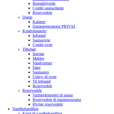
Brændefyrede
Combi sauna/damp
Reservedele
Damp
Kabiner
Dampgeneratorer PRIVAT
Kontrolpaneler
Infrarød
Saunaovne
Combi ovne
Tilbehør
Interiør
Møbler
Vandvarmer
Døre
Saunasten
Udstyr til ovne
Til infrarød
Reservedele
Reservedele
Varmeelementer til sauna
Reservedele til dampgenerator
Øvrige reservedele
Vandbehandling
Kemi til vandbehandling