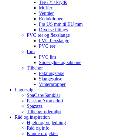
Tee / Y / kryds
Muffer
Ventiler
Reduktioner
Fra US mm til EU mm
Diverse fittings
PVC rør og flexslange
PVC flexslange
PVC rør
Lim
PVC lim
Super glue og silicone
Tilbehør
Pakningstape
Slangesakse
Vinterpropper
Lagersalg
SpaCare/Saniklar
Passion Aromaduft
Spazazz
Tilbehør udemiljø
Råd og inspiration
Hjælp og vejledning
Råd og info
Kunde projekter