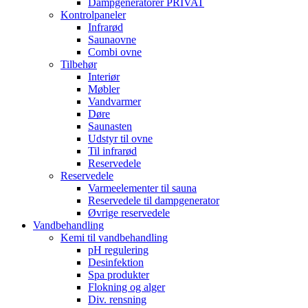
Dampgeneratorer PRIVAT
Kontrolpaneler
Infrarød
Saunaovne
Combi ovne
Tilbehør
Interiør
Møbler
Vandvarmer
Døre
Saunasten
Udstyr til ovne
Til infrarød
Reservedele
Reservedele
Varmeelementer til sauna
Reservedele til dampgenerator
Øvrige reservedele
Vandbehandling
Kemi til vandbehandling
pH regulering
Desinfektion
Spa produkter
Flokning og alger
Div. rensning