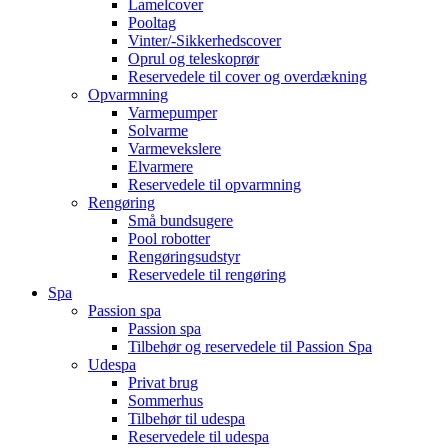
Lamelcover
Pooltag
Vinter/-Sikkerhedscover
Oprul og teleskoprør
Reservedele til cover og overdækning
Opvarmning
Varmepumper
Solvarme
Varmevekslere
Elvarmere
Reservedele til opvarmning
Rengøring
Små bundsugere
Pool robotter
Rengøringsudstyr
Reservedele til rengøring
Spa
Passion spa
Passion spa
Tilbehør og reservedele til Passion Spa
Udespa
Privat brug
Sommerhus
Tilbehør til udespa
Reservedele til udespa