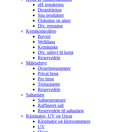
pH regulering
Desinfektion
Spa produkter
Flokning og alger
Div. rensning
Kemikontrollere
Bayrol
Welldana
Kemitanke
Div. udstyr til kemi
Reservedele
Måleudstyr
Doseringspumper
Privat brug
Pro brug
Termometre
Reservedele
Saltanlæg
Saltgeneratorer
Raffineret salt
Reservedele til saltanlæg
Klorinator- UV og Ozon
Klorinator og klorsvømmere
UV
Ozon