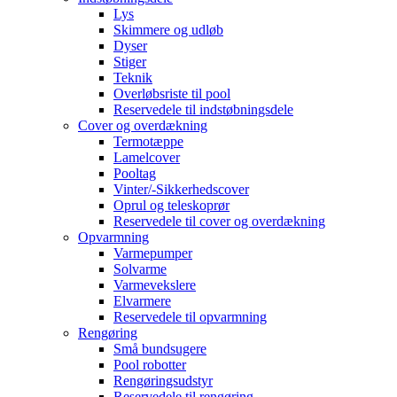
Lys
Skimmere og udløb
Dyser
Stiger
Teknik
Overløbsriste til pool
Reservedele til indstøbningsdele
Cover og overdækning
Termotæppe
Lamelcover
Pooltag
Vinter/-Sikkerhedscover
Oprul og teleskoprør
Reservedele til cover og overdækning
Opvarmning
Varmepumper
Solvarme
Varmevekslere
Elvarmere
Reservedele til opvarmning
Rengøring
Små bundsugere
Pool robotter
Rengøringsudstyr
Reservedele til rengøring