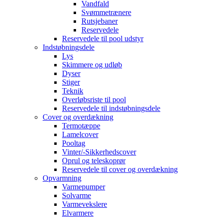
Vandfald
Svømmetrænere
Rutsjebaner
Reservedele
Reservedele til pool udstyr
Indstøbningsdele
Lys
Skimmere og udløb
Dyser
Stiger
Teknik
Overløbsriste til pool
Reservedele til indstøbningsdele
Cover og overdækning
Termotæppe
Lamelcover
Pooltag
Vinter/-Sikkerhedscover
Oprul og teleskoprør
Reservedele til cover og overdækning
Opvarmning
Varmepumper
Solvarme
Varmevekslere
Elvarmere