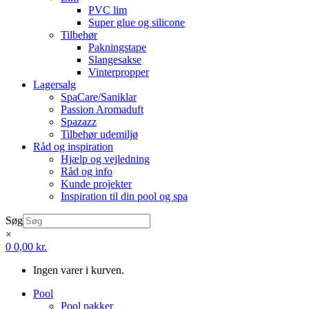
PVC lim
Super glue og silicone
Tilbehør
Pakningstape
Slangesakse
Vinterpropper
Lagersalg
SpaCare/Saniklar
Passion Aromaduft
Spazazz
Tilbehør udemiljø
Råd og inspiration
Hjælp og vejledning
Råd og info
Kunde projekter
Inspiration til din pool og spa
Søg
×
0
0,00
kr.
Ingen varer i kurven.
Pool
Pool pakker