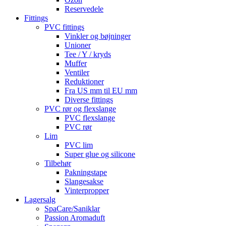
Reservedele
Fittings
PVC fittings
Vinkler og bøjninger
Unioner
Tee / Y / kryds
Muffer
Ventiler
Reduktioner
Fra US mm til EU mm
Diverse fittings
PVC rør og flexslange
PVC flexslange
PVC rør
Lim
PVC lim
Super glue og silicone
Tilbehør
Pakningstape
Slangesakse
Vinterpropper
Lagersalg
SpaCare/Saniklar
Passion Aromaduft