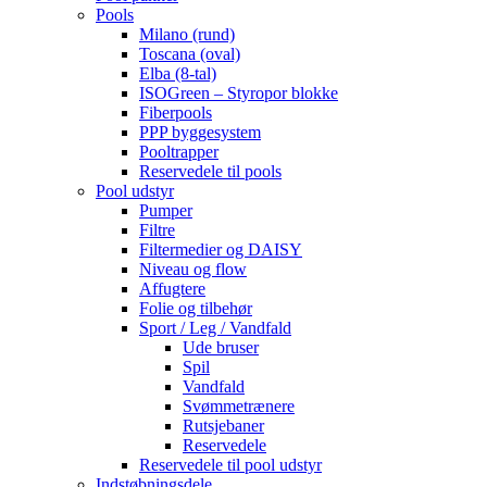
Pools
Milano (rund)
Toscana (oval)
Elba (8-tal)
ISOGreen – Styropor blokke
Fiberpools
PPP byggesystem
Pooltrapper
Reservedele til pools
Pool udstyr
Pumper
Filtre
Filtermedier og DAISY
Niveau og flow
Affugtere
Folie og tilbehør
Sport / Leg / Vandfald
Ude bruser
Spil
Vandfald
Svømmetrænere
Rutsjebaner
Reservedele
Reservedele til pool udstyr
Indstøbningsdele