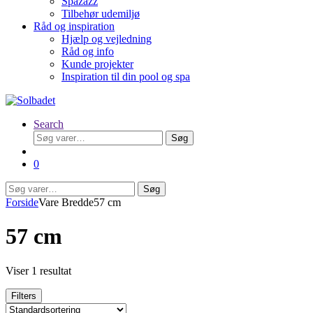
Spazazz
Tilbehør udemiljø
Råd og inspiration
Hjælp og vejledning
Råd og info
Kunde projekter
Inspiration til din pool og spa
Search
Søg
Søg
efter:
0
Søg
Søg
efter:
Forside
Vare Bredde
57 cm
57 cm
Viser 1 resultat
Filters