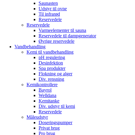
Saunasten
Udstyr til ovne
Til infrarød
Reservedele
Reservedele
Varmeelementer til sauna
Reservedele til dampgenerator
Øvrige reservedele
Vandbehandling
Kemi til vandbehandling
pH regulering
Desinfektion
Spa produkter
Flokning og alger
Div. rensning
Kemikontrollere
Bayrol
Welldana
Kemitanke
Div. udstyr til kemi
Reservedele
Måleudstyr
Doseringspumper
Privat brug
Pro brug