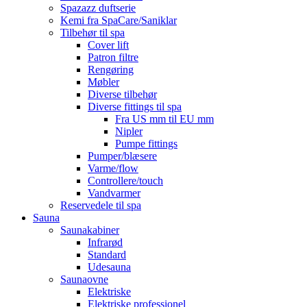
Spazazz duftserie
Kemi fra SpaCare/Saniklar
Tilbehør til spa
Cover lift
Patron filtre
Rengøring
Møbler
Diverse tilbehør
Diverse fittings til spa
Fra US mm til EU mm
Nipler
Pumpe fittings
Pumper/blæsere
Varme/flow
Controllere/touch
Vandvarmer
Reservedele til spa
Sauna
Saunakabiner
Infrarød
Standard
Udesauna
Saunaovne
Elektriske
Elektriske professionel