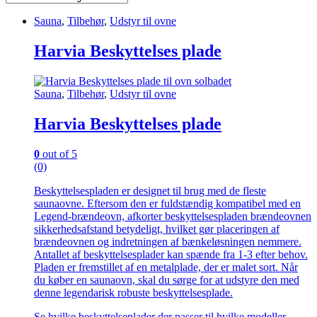
Sauna
,
Tilbehør
,
Udstyr til ovne
Harvia Beskyttelses plade
Sauna
,
Tilbehør
,
Udstyr til ovne
Harvia Beskyttelses plade
0
out of 5
(0)
Beskyttelsespladen er designet til brug med de fleste
saunaovne. Eftersom den er fuldstændig kompatibel med en
Legend-brændeovn, afkorter beskyttelsespladen brændeovnen
sikkerhedsafstand betydeligt, hvilket gør placeringen af
brændeovnen og indretningen af bænkeløsningen nemmere.
Antallet af beskyttelsesplader kan spænde fra 1-3 efter behov.
Pladen er fremstillet af en metalplade, der er malet sort. Når
du køber en saunaovn, skal du sørge for at udstyre den med
denne legendarisk robuste beskyttelsesplade.
Se hvilke beskyttelseplader der passer til hvilke modeller