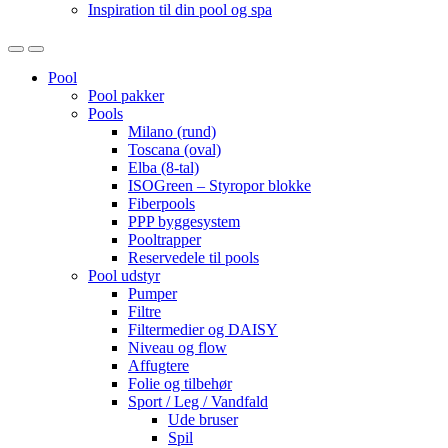
Inspiration til din pool og spa
Open
Close
Pool
Pool pakker
Pools
Milano (rund)
Toscana (oval)
Elba (8-tal)
ISOGreen – Styropor blokke
Fiberpools
PPP byggesystem
Pooltrapper
Reservedele til pools
Pool udstyr
Pumper
Filtre
Filtermedier og DAISY
Niveau og flow
Affugtere
Folie og tilbehør
Sport / Leg / Vandfald
Ude bruser
Spil