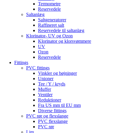
Termometre
Reservedele
Saltanlæg
Saltgeneratorer
Raffineret salt
Reservedele til saltanlæg
Klorinator- UV og Ozon
Klorinator og klorsvømmere
UV
Ozon
Reservedele
Fittings
PVC fittings
Vinkler og bøjninger
Unioner
Tee / Y / kryds
Muffer
Ventiler
Reduktioner
Fra US mm til EU mm
Diverse fittings
PVC rør og flexslange
PVC flexslange
PVC rør
Lim