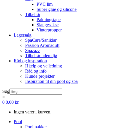
PVC lim
Super glue og silicone
Tilbehør
Pakningstape
Slangesakse
Vinterpropper
Lagersalg
SpaCare/Saniklar
Passion Aromaduft
Spazazz
Tilbehør udemiljø
Råd og inspiration
Hjælp og vejledning
Råd og info
Kunde projekter
Inspiration til din pool og spa
Søg
×
0
0,00
kr.
Ingen varer i kurven.
Pool
Pool pakker