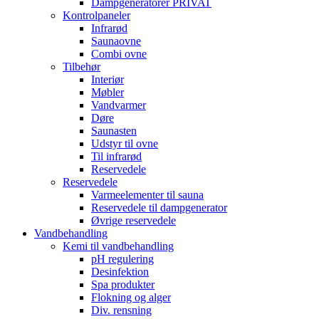
Dampgeneratorer PRIVAT
Kontrolpaneler
Infrarød
Saunaovne
Combi ovne
Tilbehør
Interiør
Møbler
Vandvarmer
Døre
Saunasten
Udstyr til ovne
Til infrarød
Reservedele
Reservedele
Varmeelementer til sauna
Reservedele til dampgenerator
Øvrige reservedele
Vandbehandling
Kemi til vandbehandling
pH regulering
Desinfektion
Spa produkter
Flokning og alger
Div. rensning