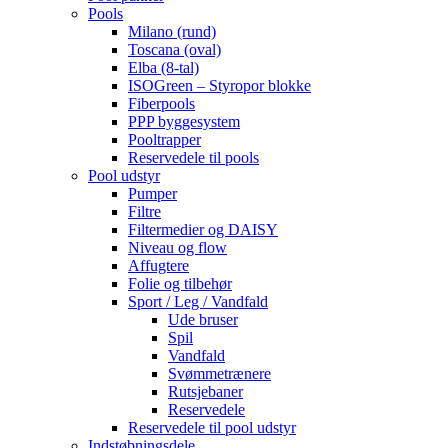
Pools
Milano (rund)
Toscana (oval)
Elba (8-tal)
ISOGreen – Styropor blokke
Fiberpools
PPP byggesystem
Pooltrapper
Reservedele til pools
Pool udstyr
Pumper
Filtre
Filtermedier og DAISY
Niveau og flow
Affugtere
Folie og tilbehør
Sport / Leg / Vandfald
Ude bruser
Spil
Vandfald
Svømmetrænere
Rutsjebaner
Reservedele
Reservedele til pool udstyr
Indstøbningsdele