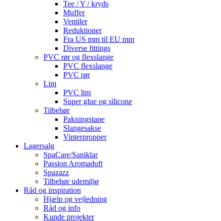
Tee / Y / kryds
Muffer
Ventiler
Reduktioner
Fra US mm til EU mm
Diverse fittings
PVC rør og flexslange
PVC flexslange
PVC rør
Lim
PVC lim
Super glue og silicone
Tilbehør
Pakningstape
Slangesakse
Vinterpropper
Lagersalg
SpaCare/Saniklar
Passion Aromaduft
Spazazz
Tilbehør udemiljø
Råd og inspiration
Hjælp og vejledning
Råd og info
Kunde projekter