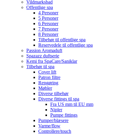
Vildmarksbad
Offentlige spa
4 Personer
5 Personer
6 Personer
7 Personer
8 Personer
Tilbehør til offentlige spa
Reservedele til offentlige spa
Passion Aromaduft
Spazazz duftserie
Kemi fra SpaCare/Saniklar
Tilbehør til spa
Cover lift
Patron filtre
Rengøring
Møbler
Diverse tilbehør
Diverse fittings til spa
Fra US mm til EU mm
Nipler
Pumpe fittings
Pumper/blæsere
Varme/flow
Controllere/touch