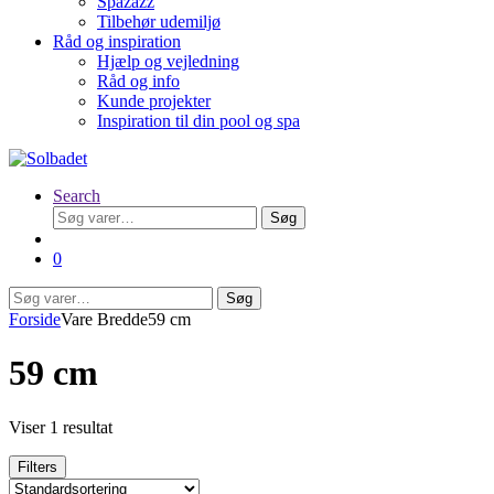
Spazazz
Tilbehør udemiljø
Råd og inspiration
Hjælp og vejledning
Råd og info
Kunde projekter
Inspiration til din pool og spa
Search
Søg
Søg
efter:
0
Søg
Søg
efter:
Forside
Vare Bredde
59 cm
59 cm
Viser 1 resultat
Filters