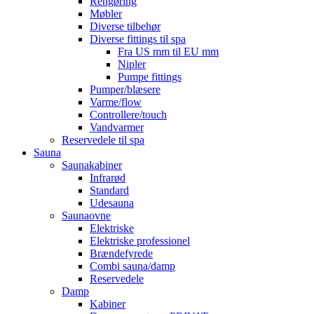
Rengøring
Møbler
Diverse tilbehør
Diverse fittings til spa
Fra US mm til EU mm
Nipler
Pumpe fittings
Pumper/blæsere
Varme/flow
Controllere/touch
Vandvarmer
Reservedele til spa
Sauna
Saunakabiner
Infrarød
Standard
Udesauna
Saunaovne
Elektriske
Elektriske professionel
Brændefyrede
Combi sauna/damp
Reservedele
Damp
Kabiner