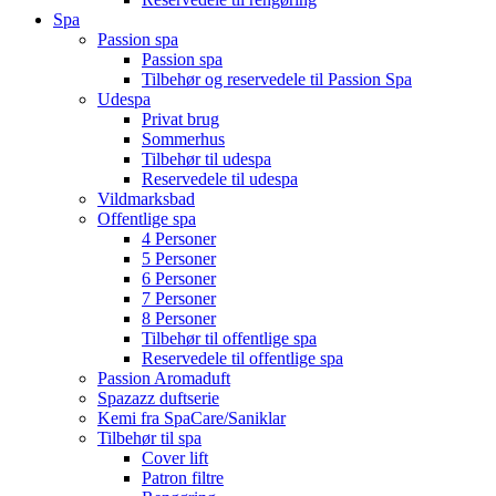
Spa
Passion spa
Passion spa
Tilbehør og reservedele til Passion Spa
Udespa
Privat brug
Sommerhus
Tilbehør til udespa
Reservedele til udespa
Vildmarksbad
Offentlige spa
4 Personer
5 Personer
6 Personer
7 Personer
8 Personer
Tilbehør til offentlige spa
Reservedele til offentlige spa
Passion Aromaduft
Spazazz duftserie
Kemi fra SpaCare/Saniklar
Tilbehør til spa
Cover lift
Patron filtre