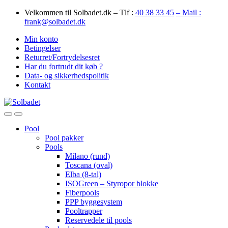
Skip
Skip
Velkommen til Solbadet.dk – Tlf :
40 38 33 45
– Mail :
to
to
frank@solbadet.dk
navigation
content
Min konto
Betingelser
Returret/Fortrydelsesret
Har du fortrudt dit køb ?
Data- og sikkerhedspolitik
Kontakt
Open
Close
Pool
Pool pakker
Pools
Milano (rund)
Toscana (oval)
Elba (8-tal)
ISOGreen – Styropor blokke
Fiberpools
PPP byggesystem
Pooltrapper
Reservedele til pools