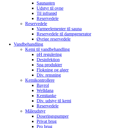
Saunasten
Udstyr til ovne
Til infrarød
Reservedele
Reservedele
Varmeelementer til sauna
Reservedele til dampgenerator
Øvrige reservedele
Vandbehandling
Kemi til vandbehandling
pH regulering
Desinfektion
Spa produkter
Flokning og alger
Div. rensning
Kemikontrollere
Bayrol
Welldana
Kemitanke
Div. udstyr til kemi
Reservedele
Måleudstyr
Doseringspumper
Privat brug
Pro brug