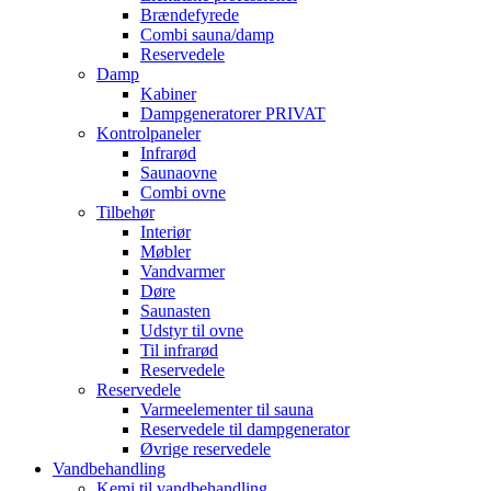
Brændefyrede
Combi sauna/damp
Reservedele
Damp
Kabiner
Dampgeneratorer PRIVAT
Kontrolpaneler
Infrarød
Saunaovne
Combi ovne
Tilbehør
Interiør
Møbler
Vandvarmer
Døre
Saunasten
Udstyr til ovne
Til infrarød
Reservedele
Reservedele
Varmeelementer til sauna
Reservedele til dampgenerator
Øvrige reservedele
Vandbehandling
Kemi til vandbehandling