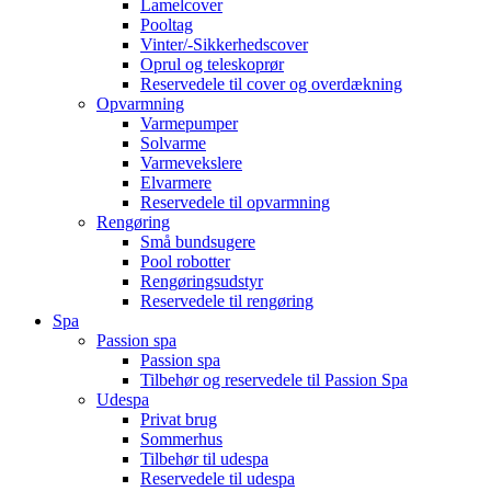
Lamelcover
Pooltag
Vinter/-Sikkerhedscover
Oprul og teleskoprør
Reservedele til cover og overdækning
Opvarmning
Varmepumper
Solvarme
Varmevekslere
Elvarmere
Reservedele til opvarmning
Rengøring
Små bundsugere
Pool robotter
Rengøringsudstyr
Reservedele til rengøring
Spa
Passion spa
Passion spa
Tilbehør og reservedele til Passion Spa
Udespa
Privat brug
Sommerhus
Tilbehør til udespa
Reservedele til udespa