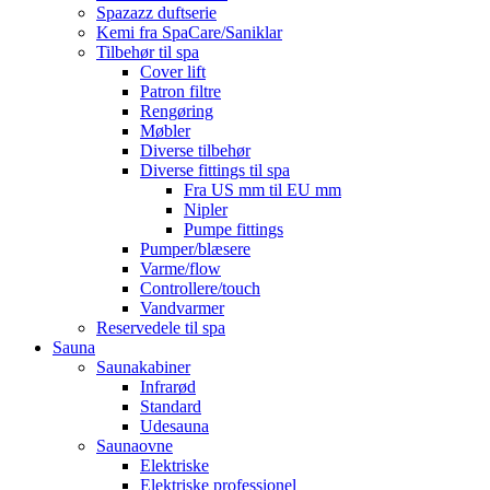
Spazazz duftserie
Kemi fra SpaCare/Saniklar
Tilbehør til spa
Cover lift
Patron filtre
Rengøring
Møbler
Diverse tilbehør
Diverse fittings til spa
Fra US mm til EU mm
Nipler
Pumpe fittings
Pumper/blæsere
Varme/flow
Controllere/touch
Vandvarmer
Reservedele til spa
Sauna
Saunakabiner
Infrarød
Standard
Udesauna
Saunaovne
Elektriske
Elektriske professionel