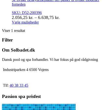
forneden
SKU: D52-200396
Prisinterval:
2.056,25
kr.
–
6.638,75
kr.
2.056,25 kr.
Vælg muligheder
Dette
til
Viser 1 resultat
vare
6.638,75 kr.
har
Filter
flere
varianter.
Mulighederne
Om Solbadet.dk
kan
vælges
Dansk pool og spa forhandler. Vi har fokus på god rådgivning
på
varesiden
Industriparken 4 6500 Vojens
Tlf:
40 38 33 45
Passion spa prisfest