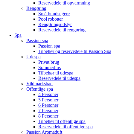
Reservedele til opvarmning
Rengøring
Små bundsugere
Pool robotter
Rengøringsudstyr
Reservedele til rengøring
Spa
Passion spa
Passion spa
Tilbehør og reservedele til Passion Spa
Udespa
Privat brug
Sommerhus
Tilbehør til udespa
Reservedele til udespa
Vildmarksbad
Offentlige spa
4 Personer
5 Personer
6 Personer
7 Personer
8 Personer
Tilbehør til offentlige spa
Reservedele til offentlige spa
Passion Aromaduft