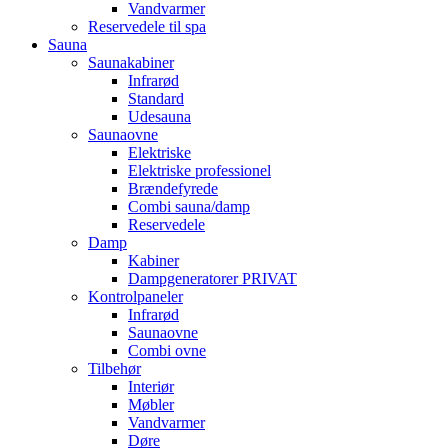
Vandvarmer
Reservedele til spa
Sauna
Saunakabiner
Infrarød
Standard
Udesauna
Saunaovne
Elektriske
Elektriske professionel
Brændefyrede
Combi sauna/damp
Reservedele
Damp
Kabiner
Dampgeneratorer PRIVAT
Kontrolpaneler
Infrarød
Saunaovne
Combi ovne
Tilbehør
Interiør
Møbler
Vandvarmer
Døre