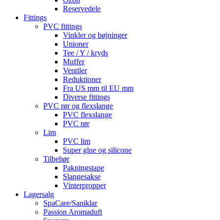
Reservedele
Fittings
PVC fittings
Vinkler og bøjninger
Unioner
Tee / Y / kryds
Muffer
Ventiler
Reduktioner
Fra US mm til EU mm
Diverse fittings
PVC rør og flexslange
PVC flexslange
PVC rør
Lim
PVC lim
Super glue og silicone
Tilbehør
Pakningstape
Slangesakse
Vinterpropper
Lagersalg
SpaCare/Saniklar
Passion Aromaduft