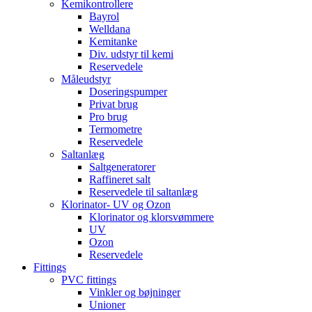
Kemikontrollere
Bayrol
Welldana
Kemitanke
Div. udstyr til kemi
Reservedele
Måleudstyr
Doseringspumper
Privat brug
Pro brug
Termometre
Reservedele
Saltanlæg
Saltgeneratorer
Raffineret salt
Reservedele til saltanlæg
Klorinator- UV og Ozon
Klorinator og klorsvømmere
UV
Ozon
Reservedele
Fittings
PVC fittings
Vinkler og bøjninger
Unioner