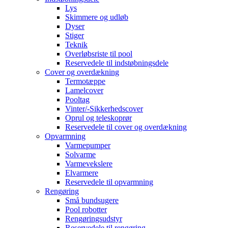
Lys
Skimmere og udløb
Dyser
Stiger
Teknik
Overløbsriste til pool
Reservedele til indstøbningsdele
Cover og overdækning
Termotæppe
Lamelcover
Pooltag
Vinter/-Sikkerhedscover
Oprul og teleskoprør
Reservedele til cover og overdækning
Opvarmning
Varmepumper
Solvarme
Varmevekslere
Elvarmere
Reservedele til opvarmning
Rengøring
Små bundsugere
Pool robotter
Rengøringsudstyr
Reservedele til rengøring