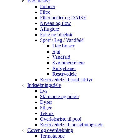
Pool udstyr
Pumper
Filtre
Filtermedier og DAISY
Niveau og flow
Affugtere
Folie og tilbehør
Sport / Leg / Vandfald
Ude bruser
Spil
Vandfald
Svømmetrænere
Rutsjebaner
Reservedele
Reservedele til pool udstyr
Indstøbningsdele
Lys
Skimmere og udløb
Dyser
Stiger
Teknik
Overløbsriste til pool
Reservedele til indstøbningsdele
Cover og overdækning
Termotæppe