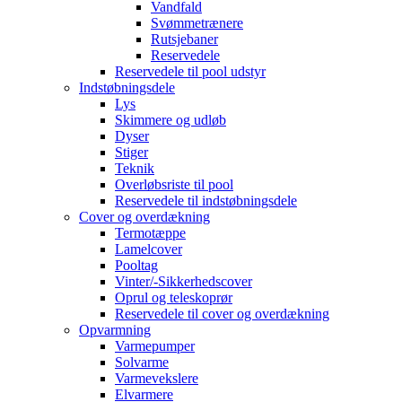
Vandfald
Svømmetrænere
Rutsjebaner
Reservedele
Reservedele til pool udstyr
Indstøbningsdele
Lys
Skimmere og udløb
Dyser
Stiger
Teknik
Overløbsriste til pool
Reservedele til indstøbningsdele
Cover og overdækning
Termotæppe
Lamelcover
Pooltag
Vinter/-Sikkerhedscover
Oprul og teleskoprør
Reservedele til cover og overdækning
Opvarmning
Varmepumper
Solvarme
Varmevekslere
Elvarmere