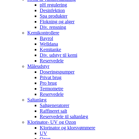
pH regulering
Desinfektion
Spa produkter
Flokning og alger
Div. rensning
Kemikontrollere
Bayrol
Welldana
Kemitanke
Div. udstyr til kemi
Reservedele
Måleudstyr
Doseringspumper
Privat brug
Pro brug
Termometre
Reservedele
Saltanlæg
Saltgeneratorer
Raffineret salt
Reservedele til saltanlæg
Klorinator- UV og Ozon
Klorinator og klorsvømmere
UV
Ozon