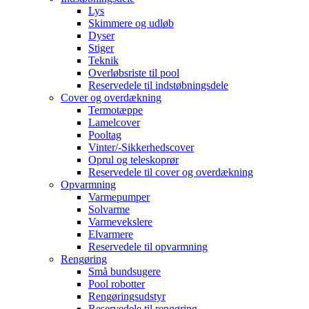
Lys
Skimmere og udløb
Dyser
Stiger
Teknik
Overløbsriste til pool
Reservedele til indstøbningsdele
Cover og overdækning
Termotæppe
Lamelcover
Pooltag
Vinter/-Sikkerhedscover
Oprul og teleskoprør
Reservedele til cover og overdækning
Opvarmning
Varmepumper
Solvarme
Varmevekslere
Elvarmere
Reservedele til opvarmning
Rengøring
Små bundsugere
Pool robotter
Rengøringsudstyr
Reservedele til rengøring