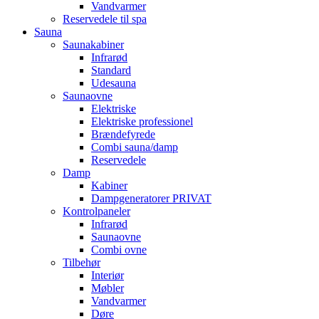
Vandvarmer
Reservedele til spa
Sauna
Saunakabiner
Infrarød
Standard
Udesauna
Saunaovne
Elektriske
Elektriske professionel
Brændefyrede
Combi sauna/damp
Reservedele
Damp
Kabiner
Dampgeneratorer PRIVAT
Kontrolpaneler
Infrarød
Saunaovne
Combi ovne
Tilbehør
Interiør
Møbler
Vandvarmer
Døre