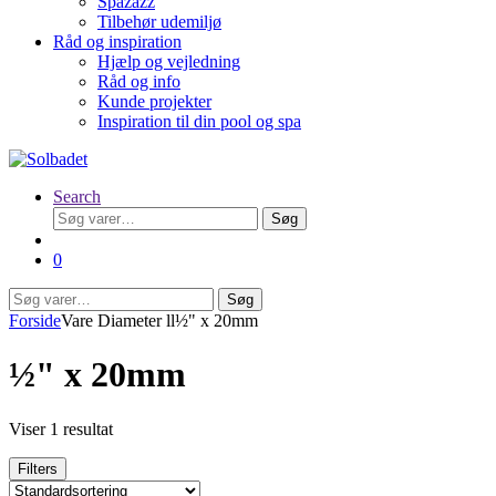
Spazazz
Tilbehør udemiljø
Råd og inspiration
Hjælp og vejledning
Råd og info
Kunde projekter
Inspiration til din pool og spa
Search
Søg
Søg
efter:
0
Søg
Søg
efter:
Forside
Vare Diameter ll
½" x 20mm
½" x 20mm
Viser 1 resultat
Filters