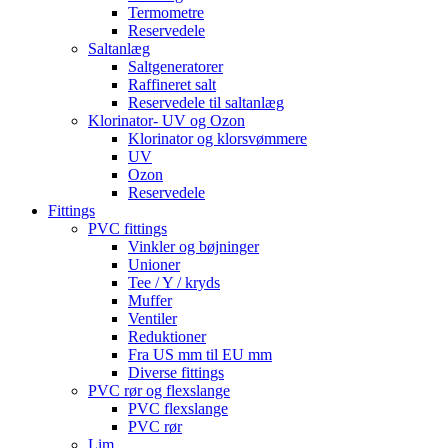
Termometre
Reservedele
Saltanlæg
Saltgeneratorer
Raffineret salt
Reservedele til saltanlæg
Klorinator- UV og Ozon
Klorinator og klorsvømmere
UV
Ozon
Reservedele
Fittings
PVC fittings
Vinkler og bøjninger
Unioner
Tee / Y / kryds
Muffer
Ventiler
Reduktioner
Fra US mm til EU mm
Diverse fittings
PVC rør og flexslange
PVC flexslange
PVC rør
Lim