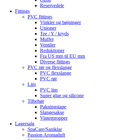
Reservedele
Fittings
PVC fittings
Vinkler og bøjninger
Unioner
Tee / Y / kryds
Muffer
Ventiler
Reduktioner
Fra US mm til EU mm
Diverse fittings
PVC rør og flexslange
PVC flexslange
PVC rør
Lim
PVC lim
Super glue og silicone
Tilbehør
Pakningstape
Slangesakse
Vinterpropper
Lagersalg
SpaCare/Saniklar
Passion Aromaduft