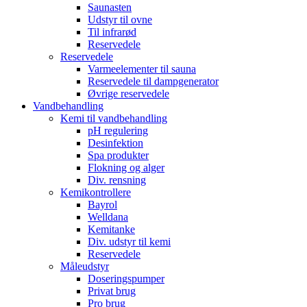
Saunasten
Udstyr til ovne
Til infrarød
Reservedele
Reservedele
Varmeelementer til sauna
Reservedele til dampgenerator
Øvrige reservedele
Vandbehandling
Kemi til vandbehandling
pH regulering
Desinfektion
Spa produkter
Flokning og alger
Div. rensning
Kemikontrollere
Bayrol
Welldana
Kemitanke
Div. udstyr til kemi
Reservedele
Måleudstyr
Doseringspumper
Privat brug
Pro brug