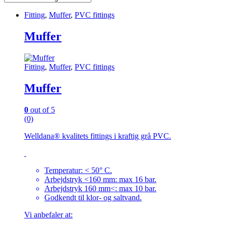
Fitting
,
Muffer
,
PVC fittings
Muffer
Fitting
,
Muffer
,
PVC fittings
Muffer
0
out of 5
(0)
Welldana® kvalitets fittings i kraftig grå PVC.
Temperatur: < 50° C.
Arbejdstryk <160 mm: max 16 bar.
Arbejdstryk 160 mm<: max 10 bar.
Godkendt til klor- og saltvand.
Vi anbefaler at: