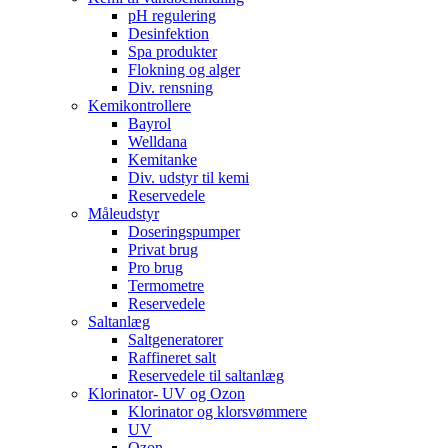
pH regulering
Desinfektion
Spa produkter
Flokning og alger
Div. rensning
Kemikontrollere
Bayrol
Welldana
Kemitanke
Div. udstyr til kemi
Reservedele
Måleudstyr
Doseringspumper
Privat brug
Pro brug
Termometre
Reservedele
Saltanlæg
Saltgeneratorer
Raffineret salt
Reservedele til saltanlæg
Klorinator- UV og Ozon
Klorinator og klorsvømmere
UV
Ozon