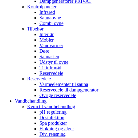
Dampgeneratorer PRIVAT
Kontrolpaneler
Infrarød
Saunaovne
Combi ovne
Tilbehør
Interiør
Møbler
Vandvarmer
Døre
Saunasten
Udstyr til ovne
Til infrarød
Reservedele
Reservedele
Varmeelementer til sauna
Reservedele til dampgenerator
Øvrige reservedele
Vandbehandling
Kemi til vandbehandling
pH regulering
Desinfektion
Spa produkter
Flokning og alger
Div. rensning