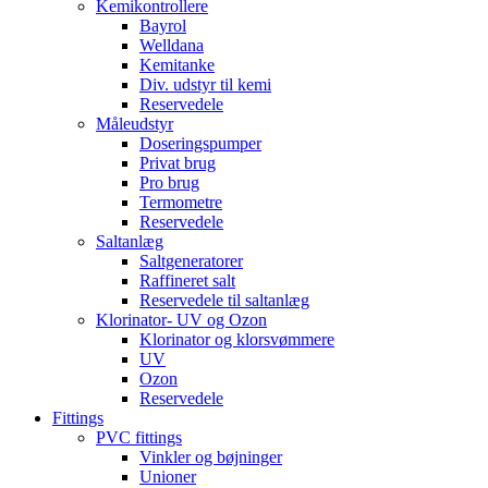
Kemikontrollere
Bayrol
Welldana
Kemitanke
Div. udstyr til kemi
Reservedele
Måleudstyr
Doseringspumper
Privat brug
Pro brug
Termometre
Reservedele
Saltanlæg
Saltgeneratorer
Raffineret salt
Reservedele til saltanlæg
Klorinator- UV og Ozon
Klorinator og klorsvømmere
UV
Ozon
Reservedele
Fittings
PVC fittings
Vinkler og bøjninger
Unioner