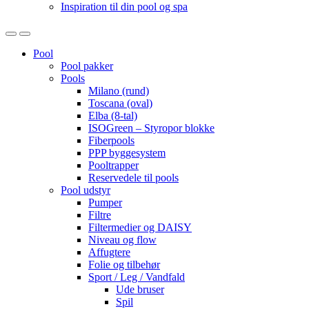
Inspiration til din pool og spa
Open
Close
Pool
Pool pakker
Pools
Milano (rund)
Toscana (oval)
Elba (8-tal)
ISOGreen – Styropor blokke
Fiberpools
PPP byggesystem
Pooltrapper
Reservedele til pools
Pool udstyr
Pumper
Filtre
Filtermedier og DAISY
Niveau og flow
Affugtere
Folie og tilbehør
Sport / Leg / Vandfald
Ude bruser
Spil