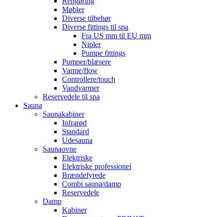
Rengøring
Møbler
Diverse tilbehør
Diverse fittings til spa
Fra US mm til EU mm
Nipler
Pumpe fittings
Pumper/blæsere
Varme/flow
Controllere/touch
Vandvarmer
Reservedele til spa
Sauna
Saunakabiner
Infrarød
Standard
Udesauna
Saunaovne
Elektriske
Elektriske professionel
Brændefyrede
Combi sauna/damp
Reservedele
Damp
Kabiner