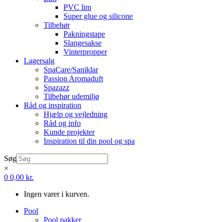
PVC lim
Super glue og silicone
Tilbehør
Pakningstape
Slangesakse
Vinterpropper
Lagersalg
SpaCare/Saniklar
Passion Aromaduft
Spazazz
Tilbehør udemiljø
Råd og inspiration
Hjælp og vejledning
Råd og info
Kunde projekter
Inspiration til din pool og spa
Søg
×
0
0,00
kr.
Ingen varer i kurven.
Pool
Pool pakker