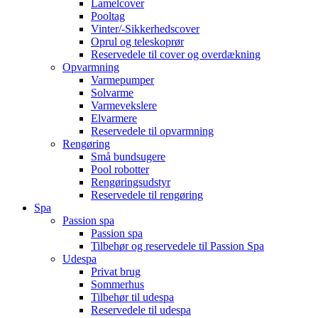
Lamelcover
Pooltag
Vinter/-Sikkerhedscover
Oprul og teleskoprør
Reservedele til cover og overdækning
Opvarmning
Varmepumper
Solvarme
Varmevekslere
Elvarmere
Reservedele til opvarmning
Rengøring
Små bundsugere
Pool robotter
Rengøringsudstyr
Reservedele til rengøring
Spa
Passion spa
Passion spa
Tilbehør og reservedele til Passion Spa
Udespa
Privat brug
Sommerhus
Tilbehør til udespa
Reservedele til udespa