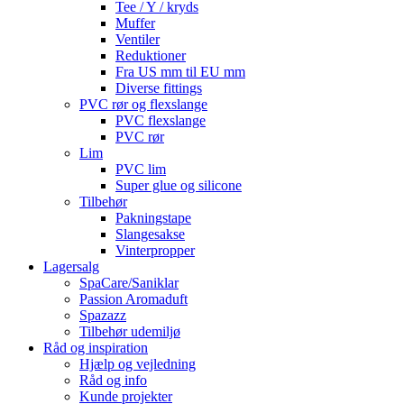
Tee / Y / kryds
Muffer
Ventiler
Reduktioner
Fra US mm til EU mm
Diverse fittings
PVC rør og flexslange
PVC flexslange
PVC rør
Lim
PVC lim
Super glue og silicone
Tilbehør
Pakningstape
Slangesakse
Vinterpropper
Lagersalg
SpaCare/Saniklar
Passion Aromaduft
Spazazz
Tilbehør udemiljø
Råd og inspiration
Hjælp og vejledning
Råd og info
Kunde projekter