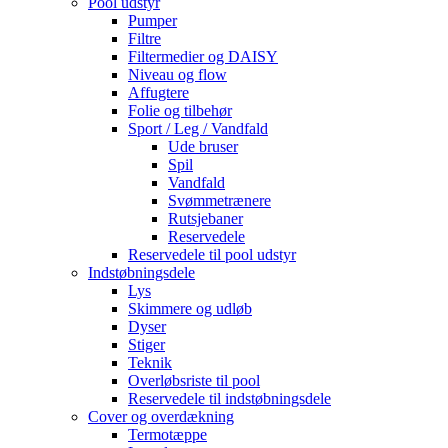
Pool udstyr
Pumper
Filtre
Filtermedier og DAISY
Niveau og flow
Affugtere
Folie og tilbehør
Sport / Leg / Vandfald
Ude bruser
Spil
Vandfald
Svømmetrænere
Rutsjebaner
Reservedele
Reservedele til pool udstyr
Indstøbningsdele
Lys
Skimmere og udløb
Dyser
Stiger
Teknik
Overløbsriste til pool
Reservedele til indstøbningsdele
Cover og overdækning
Termotæppe