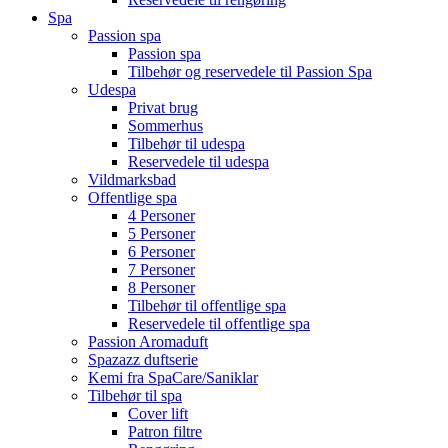
Spa
Passion spa
Passion spa
Tilbehør og reservedele til Passion Spa
Udespa
Privat brug
Sommerhus
Tilbehør til udespa
Reservedele til udespa
Vildmarksbad
Offentlige spa
4 Personer
5 Personer
6 Personer
7 Personer
8 Personer
Tilbehør til offentlige spa
Reservedele til offentlige spa
Passion Aromaduft
Spazazz duftserie
Kemi fra SpaCare/Saniklar
Tilbehør til spa
Cover lift
Patron filtre