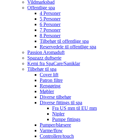
Vildmarksbad
Offentlige spa
4 Personer
5 Personer
6 Personer
7 Personer
8 Personer
Tilbehør til offentlige spa
Reservedele til offentlige spa
Passion Aromaduft
Spazazz duftserie
Kemi fra SpaCare/Saniklar
Tilbehør til spa
Cover lift
Patron filtre
Rengøring
Møbler
Diverse tilbehør
Diverse fittings til spa
Fra US mm til EU mm
Nipler
Pumpe fittings
Pumper/blæsere
Varme/flow
Controllere/touch