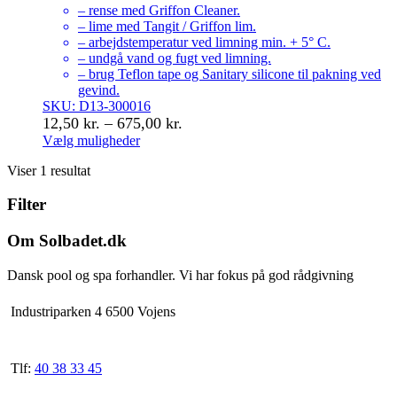
– rense med Griffon Cleaner.
– lime med Tangit / Griffon lim.
– arbejdstemperatur ved limning min. + 5° C.
– undgå vand og fugt ved limning.
– brug Teflon tape og Sanitary silicone til pakning ved
gevind.
SKU: D13-300016
Prisinterval:
12,50
kr.
–
675,00
kr.
12,50 kr.
Vælg muligheder
Dette
til
Viser 1 resultat
vare
675,00 kr.
har
Filter
flere
varianter.
Mulighederne
Om Solbadet.dk
kan
vælges
Dansk pool og spa forhandler. Vi har fokus på god rådgivning
på
varesiden
Industriparken 4 6500 Vojens
Tlf:
40 38 33 45