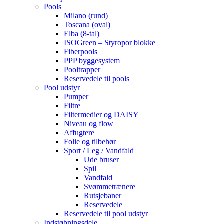
Pools
Milano (rund)
Toscana (oval)
Elba (8-tal)
ISOGreen – Styropor blokke
Fiberpools
PPP byggesystem
Pooltrapper
Reservedele til pools
Pool udstyr
Pumper
Filtre
Filtermedier og DAISY
Niveau og flow
Affugtere
Folie og tilbehør
Sport / Leg / Vandfald
Ude bruser
Spil
Vandfald
Svømmetrænere
Rutsjebaner
Reservedele
Reservedele til pool udstyr
Indstøbningsdele