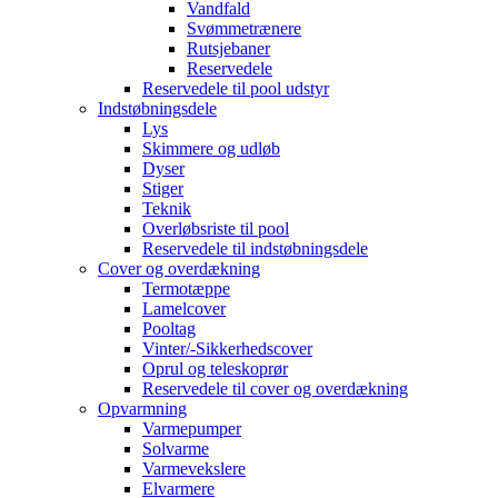
Vandfald
Svømmetrænere
Rutsjebaner
Reservedele
Reservedele til pool udstyr
Indstøbningsdele
Lys
Skimmere og udløb
Dyser
Stiger
Teknik
Overløbsriste til pool
Reservedele til indstøbningsdele
Cover og overdækning
Termotæppe
Lamelcover
Pooltag
Vinter/-Sikkerhedscover
Oprul og teleskoprør
Reservedele til cover og overdækning
Opvarmning
Varmepumper
Solvarme
Varmevekslere
Elvarmere