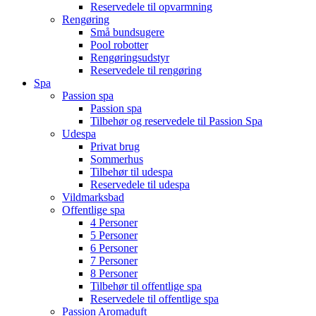
Reservedele til opvarmning
Rengøring
Små bundsugere
Pool robotter
Rengøringsudstyr
Reservedele til rengøring
Spa
Passion spa
Passion spa
Tilbehør og reservedele til Passion Spa
Udespa
Privat brug
Sommerhus
Tilbehør til udespa
Reservedele til udespa
Vildmarksbad
Offentlige spa
4 Personer
5 Personer
6 Personer
7 Personer
8 Personer
Tilbehør til offentlige spa
Reservedele til offentlige spa
Passion Aromaduft