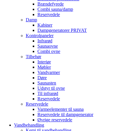
Brændefyrede
Combi sauna/damp
Reservedele
Damp
Kabiner
Dampgeneratorer PRIVAT
Kontrolpaneler
Infrarød
Saunaovne
Combi ovne
Tilbehør
Interiør
Møbler
Vandvarmer
Døre
Saunasten
Udstyr til ovne
Til infrarød
Reservedele
Reservedele
Varmeelementer til sauna
Reservedele til dampgenerator
Øvrige reservedele
Vandbehandling
Kemi til vandbehandling