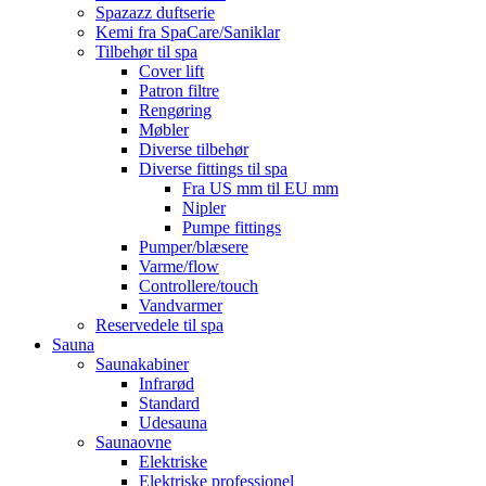
Spazazz duftserie
Kemi fra SpaCare/Saniklar
Tilbehør til spa
Cover lift
Patron filtre
Rengøring
Møbler
Diverse tilbehør
Diverse fittings til spa
Fra US mm til EU mm
Nipler
Pumpe fittings
Pumper/blæsere
Varme/flow
Controllere/touch
Vandvarmer
Reservedele til spa
Sauna
Saunakabiner
Infrarød
Standard
Udesauna
Saunaovne
Elektriske
Elektriske professionel