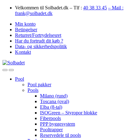
Skip
Skip
Velkommen til Solbadet.dk – Tlf :
40 38 33 45
– Mail :
to
to
frank@solbadet.dk
navigation
content
Min konto
Betingelser
Returret/Fortrydelsesret
Har du fortrudt dit køb ?
Data- og sikkerhedspolitik
Kontakt
Open
Close
Pool
Pool pakker
Pools
Milano (rund)
Toscana (oval)
Elba (8-tal)
ISOGreen – Styropor blokke
Fiberpools
PPP byggesystem
Pooltrapper
Reservedele til pools