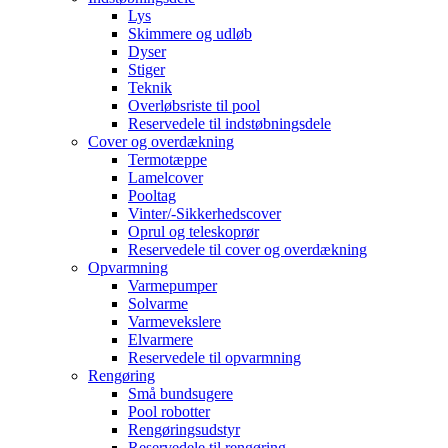
Lys
Skimmere og udløb
Dyser
Stiger
Teknik
Overløbsriste til pool
Reservedele til indstøbningsdele
Cover og overdækning
Termotæppe
Lamelcover
Pooltag
Vinter/-Sikkerhedscover
Oprul og teleskoprør
Reservedele til cover og overdækning
Opvarmning
Varmepumper
Solvarme
Varmevekslere
Elvarmere
Reservedele til opvarmning
Rengøring
Små bundsugere
Pool robotter
Rengøringsudstyr
Reservedele til rengøring