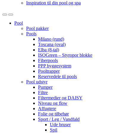
Inspiration til din pool og spa
Open
Close
Pool
Pool pakker
Pools
Milano (rund)
Toscana (oval)
Elba (8-tal)
ISOGreen – Styropor blokke
Fiberpools
PPP byggesystem
Pooltrapper
Reservedele til pools
Pool udstyr
Pumper
Filtre
Filtermedier og DAISY
Niveau og flow
Affugtere
Folie og tilbehør
Sport / Leg / Vandfald
Ude bruser
Spil