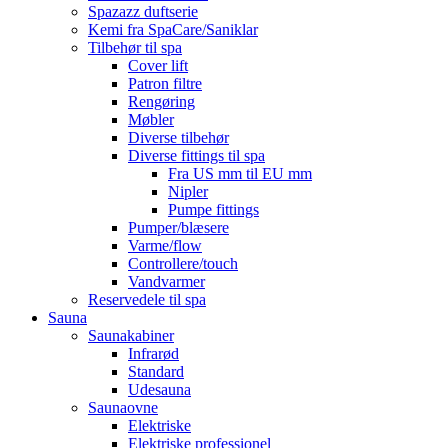
Spazazz duftserie
Kemi fra SpaCare/Saniklar
Tilbehør til spa
Cover lift
Patron filtre
Rengøring
Møbler
Diverse tilbehør
Diverse fittings til spa
Fra US mm til EU mm
Nipler
Pumpe fittings
Pumper/blæsere
Varme/flow
Controllere/touch
Vandvarmer
Reservedele til spa
Sauna
Saunakabiner
Infrarød
Standard
Udesauna
Saunaovne
Elektriske
Elektriske professionel