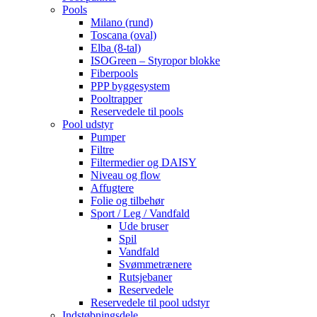
Pools
Milano (rund)
Toscana (oval)
Elba (8-tal)
ISOGreen – Styropor blokke
Fiberpools
PPP byggesystem
Pooltrapper
Reservedele til pools
Pool udstyr
Pumper
Filtre
Filtermedier og DAISY
Niveau og flow
Affugtere
Folie og tilbehør
Sport / Leg / Vandfald
Ude bruser
Spil
Vandfald
Svømmetrænere
Rutsjebaner
Reservedele
Reservedele til pool udstyr
Indstøbningsdele