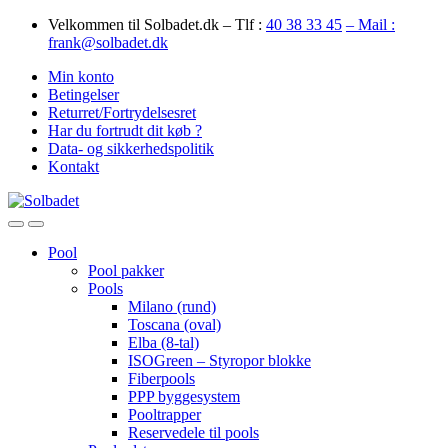
Skip
Skip
Velkommen til Solbadet.dk – Tlf :
40 38 33 45
– Mail :
to
to
frank@solbadet.dk
navigation
content
Min konto
Betingelser
Returret/Fortrydelsesret
Har du fortrudt dit køb ?
Data- og sikkerhedspolitik
Kontakt
Open
Close
Pool
Pool pakker
Pools
Milano (rund)
Toscana (oval)
Elba (8-tal)
ISOGreen – Styropor blokke
Fiberpools
PPP byggesystem
Pooltrapper
Reservedele til pools