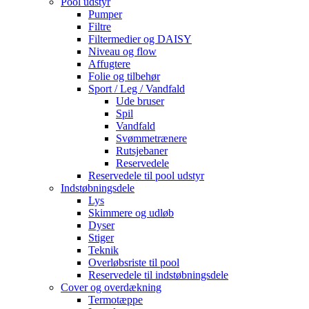
Pool udstyr
Pumper
Filtre
Filtermedier og DAISY
Niveau og flow
Affugtere
Folie og tilbehør
Sport / Leg / Vandfald
Ude bruser
Spil
Vandfald
Svømmetrænere
Rutsjebaner
Reservedele
Reservedele til pool udstyr
Indstøbningsdele
Lys
Skimmere og udløb
Dyser
Stiger
Teknik
Overløbsriste til pool
Reservedele til indstøbningsdele
Cover og overdækning
Termotæppe