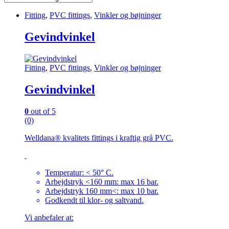
Fitting
,
PVC fittings
,
Vinkler og bøjninger
Gevindvinkel
Fitting
,
PVC fittings
,
Vinkler og bøjninger
Gevindvinkel
0
out of 5
(0)
Welldana® kvalitets fittings i kraftig grå PVC.
Temperatur: < 50° C.
Arbejdstryk <160 mm: max 16 bar.
Arbejdstryk 160 mm<: max 10 bar.
Godkendt til klor- og saltvand.
Vi anbefaler at: