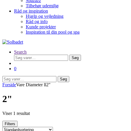
Spazazz
Tilbehør udemiljø
Råd og inspiration
Hjælp og vejledning
Råd og info
Kunde projekter
Inspiration til din pool og spa
Search
Søg
Søg
efter:
0
Søg
Søg
efter:
Forside
Vare Diameter ll
2"
2"
Viser 1 resultat
Filters