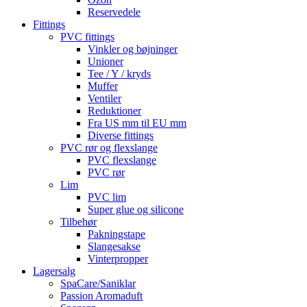
Reservedele
Fittings
PVC fittings
Vinkler og bøjninger
Unioner
Tee / Y / kryds
Muffer
Ventiler
Reduktioner
Fra US mm til EU mm
Diverse fittings
PVC rør og flexslange
PVC flexslange
PVC rør
Lim
PVC lim
Super glue og silicone
Tilbehør
Pakningstape
Slangesakse
Vinterpropper
Lagersalg
SpaCare/Saniklar
Passion Aromaduft