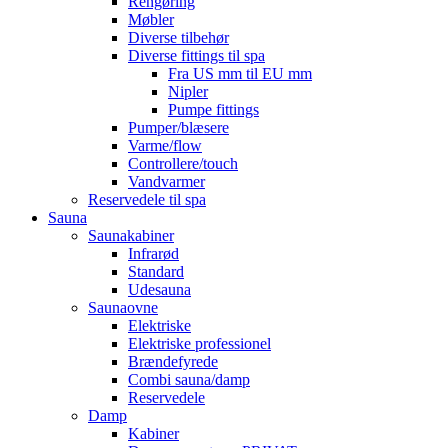
Rengøring
Møbler
Diverse tilbehør
Diverse fittings til spa
Fra US mm til EU mm
Nipler
Pumpe fittings
Pumper/blæsere
Varme/flow
Controllere/touch
Vandvarmer
Reservedele til spa
Sauna
Saunakabiner
Infrarød
Standard
Udesauna
Saunaovne
Elektriske
Elektriske professionel
Brændefyrede
Combi sauna/damp
Reservedele
Damp
Kabiner