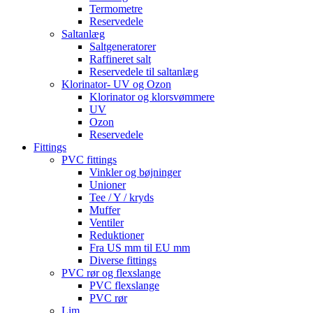
Termometre
Reservedele
Saltanlæg
Saltgeneratorer
Raffineret salt
Reservedele til saltanlæg
Klorinator- UV og Ozon
Klorinator og klorsvømmere
UV
Ozon
Reservedele
Fittings
PVC fittings
Vinkler og bøjninger
Unioner
Tee / Y / kryds
Muffer
Ventiler
Reduktioner
Fra US mm til EU mm
Diverse fittings
PVC rør og flexslange
PVC flexslange
PVC rør
Lim