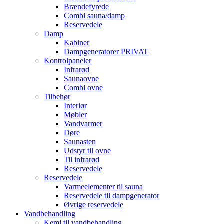
Brændefyrede
Combi sauna/damp
Reservedele
Damp
Kabiner
Dampgeneratorer PRIVAT
Kontrolpaneler
Infrarød
Saunaovne
Combi ovne
Tilbehør
Interiør
Møbler
Vandvarmer
Døre
Saunasten
Udstyr til ovne
Til infrarød
Reservedele
Reservedele
Varmeelementer til sauna
Reservedele til dampgenerator
Øvrige reservedele
Vandbehandling
Kemi til vandbehandling