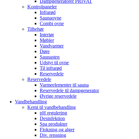
Dampgeneratorer PRIVAT
Kontrolpaneler
Infrarød
Saunaovne
Combi ovne
Tilbehør
Interiør
Møbler
Vandvarmer
Døre
Saunasten
Udstyr til ovne
Til infrarød
Reservedele
Reservedele
Varmeelementer til sauna
Reservedele til dampgenerator
Øvrige reservedele
Vandbehandling
Kemi til vandbehandling
pH regulering
Desinfektion
Spa produkter
Flokning og alger
Div. rensning