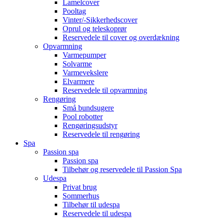
Lamelcover
Pooltag
Vinter/-Sikkerhedscover
Oprul og teleskoprør
Reservedele til cover og overdækning
Opvarmning
Varmepumper
Solvarme
Varmevekslere
Elvarmere
Reservedele til opvarmning
Rengøring
Små bundsugere
Pool robotter
Rengøringsudstyr
Reservedele til rengøring
Spa
Passion spa
Passion spa
Tilbehør og reservedele til Passion Spa
Udespa
Privat brug
Sommerhus
Tilbehør til udespa
Reservedele til udespa