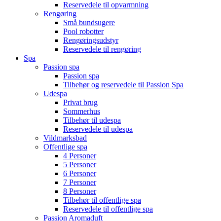
Reservedele til opvarmning
Rengøring
Små bundsugere
Pool robotter
Rengøringsudstyr
Reservedele til rengøring
Spa
Passion spa
Passion spa
Tilbehør og reservedele til Passion Spa
Udespa
Privat brug
Sommerhus
Tilbehør til udespa
Reservedele til udespa
Vildmarksbad
Offentlige spa
4 Personer
5 Personer
6 Personer
7 Personer
8 Personer
Tilbehør til offentlige spa
Reservedele til offentlige spa
Passion Aromaduft