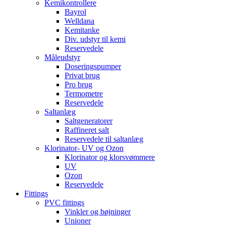
Kemikontrollere
Bayrol
Welldana
Kemitanke
Div. udstyr til kemi
Reservedele
Måleudstyr
Doseringspumper
Privat brug
Pro brug
Termometre
Reservedele
Saltanlæg
Saltgeneratorer
Raffineret salt
Reservedele til saltanlæg
Klorinator- UV og Ozon
Klorinator og klorsvømmere
UV
Ozon
Reservedele
Fittings
PVC fittings
Vinkler og bøjninger
Unioner