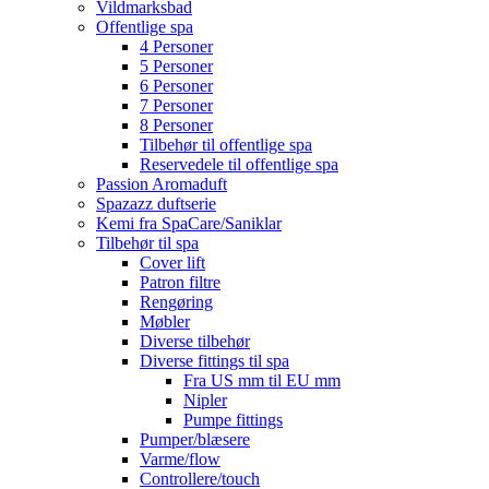
Vildmarksbad
Offentlige spa
4 Personer
5 Personer
6 Personer
7 Personer
8 Personer
Tilbehør til offentlige spa
Reservedele til offentlige spa
Passion Aromaduft
Spazazz duftserie
Kemi fra SpaCare/Saniklar
Tilbehør til spa
Cover lift
Patron filtre
Rengøring
Møbler
Diverse tilbehør
Diverse fittings til spa
Fra US mm til EU mm
Nipler
Pumpe fittings
Pumper/blæsere
Varme/flow
Controllere/touch