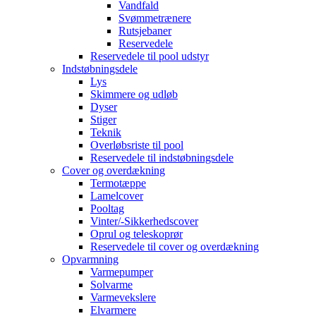
Vandfald
Svømmetrænere
Rutsjebaner
Reservedele
Reservedele til pool udstyr
Indstøbningsdele
Lys
Skimmere og udløb
Dyser
Stiger
Teknik
Overløbsriste til pool
Reservedele til indstøbningsdele
Cover og overdækning
Termotæppe
Lamelcover
Pooltag
Vinter/-Sikkerhedscover
Oprul og teleskoprør
Reservedele til cover og overdækning
Opvarmning
Varmepumper
Solvarme
Varmevekslere
Elvarmere