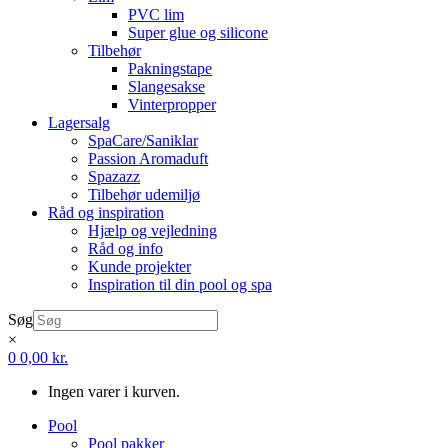
PVC lim
Super glue og silicone
Tilbehør
Pakningstape
Slangesakse
Vinterpropper
Lagersalg
SpaCare/Saniklar
Passion Aromaduft
Spazazz
Tilbehør udemiljø
Råd og inspiration
Hjælp og vejledning
Råd og info
Kunde projekter
Inspiration til din pool og spa
Søg
×
0
0,00
kr.
Ingen varer i kurven.
Pool
Pool pakker