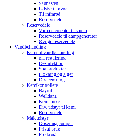
Saunasten
Udstyr til ovne
Til infrarød
Reservedele
Reservedele
Varmeelementer til sauna
Reservedele til dampgenerator
Øvrige reservedele
Vandbehandling
Kemi til vandbehandling
pH regulering
Desinfektion
Spa produkter
Flokning og alger
Div. rensning
Kemikontrollere
Bayrol
Welldana
Kemitanke
Div. udstyr til kemi
Reservedele
Måleudstyr
Doseringspumper
Privat brug
Pro brug