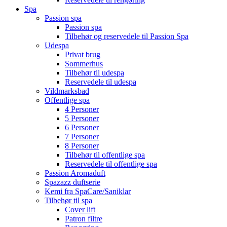
Spa
Passion spa
Passion spa
Tilbehør og reservedele til Passion Spa
Udespa
Privat brug
Sommerhus
Tilbehør til udespa
Reservedele til udespa
Vildmarksbad
Offentlige spa
4 Personer
5 Personer
6 Personer
7 Personer
8 Personer
Tilbehør til offentlige spa
Reservedele til offentlige spa
Passion Aromaduft
Spazazz duftserie
Kemi fra SpaCare/Saniklar
Tilbehør til spa
Cover lift
Patron filtre