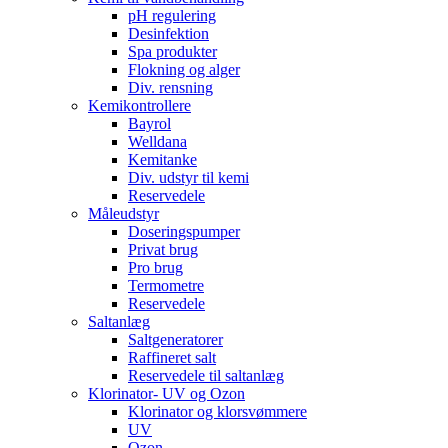
pH regulering
Desinfektion
Spa produkter
Flokning og alger
Div. rensning
Kemikontrollere
Bayrol
Welldana
Kemitanke
Div. udstyr til kemi
Reservedele
Måleudstyr
Doseringspumper
Privat brug
Pro brug
Termometre
Reservedele
Saltanlæg
Saltgeneratorer
Raffineret salt
Reservedele til saltanlæg
Klorinator- UV og Ozon
Klorinator og klorsvømmere
UV
Ozon