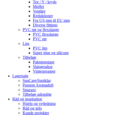
Tee / Y / kryds
Muffer
Ventiler
Reduktioner
Fra US mm til EU mm
Diverse fittings
PVC rør og flexslange
PVC flexslange
PVC rør
Lim
PVC lim
Super glue og silicone
Tilbehør
Pakningstape
Slangesakse
Vinterpropper
Lagersalg
SpaCare/Saniklar
Passion Aromaduft
Spazazz
Tilbehør udemiljø
Råd og inspiration
Hjælp og vejledning
Råd og info
Kunde projekter