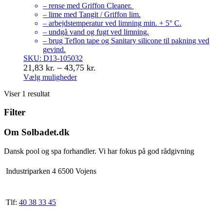
– rense med Griffon Cleaner.
– lime med Tangit / Griffon lim.
– arbejdstemperatur ved limning min. + 5° C.
– undgå vand og fugt ved limning.
– brug Teflon tape og Sanitary silicone til pakning ved
gevind.
SKU: D13-105032
Prisinterval:
21,83
kr.
–
43,75
kr.
21,83 kr.
Vælg muligheder
Dette
til
Viser 1 resultat
vare
43,75 kr.
har
Filter
flere
varianter.
Mulighederne
Om Solbadet.dk
kan
vælges
Dansk pool og spa forhandler. Vi har fokus på god rådgivning
på
varesiden
Industriparken 4 6500 Vojens
Tlf:
40 38 33 45