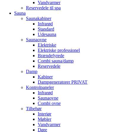
Vandvarmer
Reservedele til spa
Sauna
Saunakabiner
Infrarød
Standard
Udesauna
Saunaovne
Elektriske
Elektriske professionel
Brændefyrede
Combi sauna/damp
Reservedele
Damp
Kabiner
Dampgeneratorer PRIVAT
Kontrolpaneler
Infrarød
Saunaovne
Combi ovne
Tilbehør
Interiør
Møbler
Vandvarmer
Døre