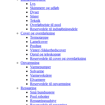
Lys
Skimmere og udløb
Dyser
Stiger
Teknik
Overløbsriste til pool
Reservedele til indstøbningsdele
Cover og overdækning
Termotæppe
Lamelcover
Pooltag
Vinter/-Sikkerhedscover
Oprul og teleskoprør
Reservedele til cover og overdækning
Opvarmning
Varmepumper
Solvarme
Varmevekslere
Elvarmere
Reservedele til opvarmning
Rengøring
Små bundsugere
Pool robotter
Rengøringsudstyr
Reservedele til rengøring