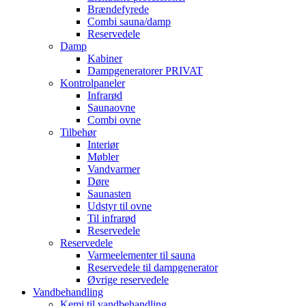
Brændefyrede
Combi sauna/damp
Reservedele
Damp
Kabiner
Dampgeneratorer PRIVAT
Kontrolpaneler
Infrarød
Saunaovne
Combi ovne
Tilbehør
Interiør
Møbler
Vandvarmer
Døre
Saunasten
Udstyr til ovne
Til infrarød
Reservedele
Reservedele
Varmeelementer til sauna
Reservedele til dampgenerator
Øvrige reservedele
Vandbehandling
Kemi til vandbehandling