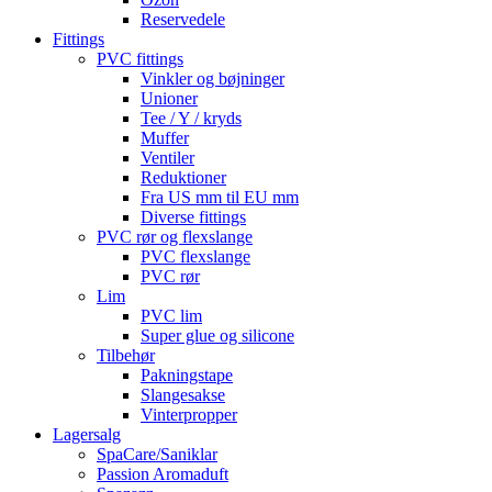
Reservedele
Fittings
PVC fittings
Vinkler og bøjninger
Unioner
Tee / Y / kryds
Muffer
Ventiler
Reduktioner
Fra US mm til EU mm
Diverse fittings
PVC rør og flexslange
PVC flexslange
PVC rør
Lim
PVC lim
Super glue og silicone
Tilbehør
Pakningstape
Slangesakse
Vinterpropper
Lagersalg
SpaCare/Saniklar
Passion Aromaduft