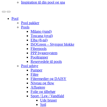
Inspiration til din pool og spa
Open
Close
Pool
Pool pakker
Pools
Milano (rund)
Toscana (oval)
Elba (8-tal)
ISOGreen – Styropor blokke
Fiberpools
PPP byggesystem
Pooltrapper
Reservedele til pools
Pool udstyr
Pumper
Filtre
Filtermedier og DAISY
Niveau og flow
Affugtere
Folie og tilbehør
Sport / Leg / Vandfald
Ude bruser
Spil