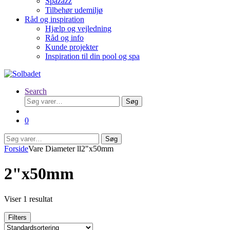
Spazazz
Tilbehør udemiljø
Råd og inspiration
Hjælp og vejledning
Råd og info
Kunde projekter
Inspiration til din pool og spa
Search
Søg
Søg
efter:
0
Søg
Søg
efter:
Forside
Vare Diameter ll
2"x50mm
2"x50mm
Viser 1 resultat
Filters