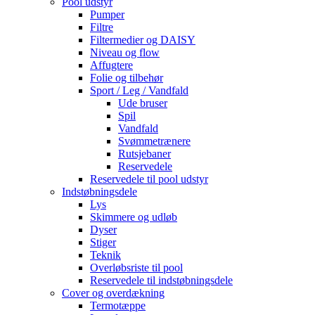
Pool udstyr
Pumper
Filtre
Filtermedier og DAISY
Niveau og flow
Affugtere
Folie og tilbehør
Sport / Leg / Vandfald
Ude bruser
Spil
Vandfald
Svømmetrænere
Rutsjebaner
Reservedele
Reservedele til pool udstyr
Indstøbningsdele
Lys
Skimmere og udløb
Dyser
Stiger
Teknik
Overløbsriste til pool
Reservedele til indstøbningsdele
Cover og overdækning
Termotæppe