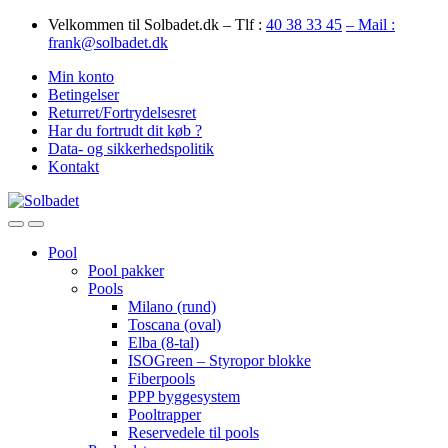
Skip
Skip
Velkommen til Solbadet.dk – Tlf :
40 38 33 45
– Mail :
to
to
frank@solbadet.dk
navigation
content
Min konto
Betingelser
Returret/Fortrydelsesret
Har du fortrudt dit køb ?
Data- og sikkerhedspolitik
Kontakt
Open
Close
Pool
Pool pakker
Pools
Milano (rund)
Toscana (oval)
Elba (8-tal)
ISOGreen – Styropor blokke
Fiberpools
PPP byggesystem
Pooltrapper
Reservedele til pools