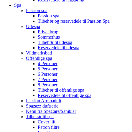
Spa
Passion spa
Passion spa
Tilbehør og reservedele til Passion Spa
Udespa
Privat brug
Sommerhus
Tilbehør til udespa
Reservedele til udespa
Vildmarksbad
Offentlige spa
4 Personer
5 Personer
6 Personer
7 Personer
8 Personer
Tilbehør til offentlige spa
Reservedele til offentlige spa
Passion Aromaduft
Spazazz duftserie
Kemi fra SpaCare/Saniklar
Tilbehør til spa
Cover lift
Patron filtre