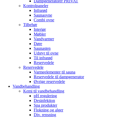
Dampgeneratorer PRIVAT
Kontrolpaneler
Infrarød
Saunaovne
Combi ovne
Tilbehør
Interiør
Møbler
Vandvarmer
Døre
Saunasten
Udstyr til ovne
Til infrarød
Reservedele
Reservedele
Varmeelementer til sauna
Reservedele til dampgenerator
Øvrige reservedele
Vandbehandling
Kemi til vandbehandling
pH regulering
Desinfektion
Spa produkter
Flokning og alger
Div. rensning