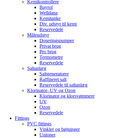
Kemikontrollere
Bayrol
Welldana
Kemitanke
Div. udstyr til kemi
Reservedele
Måleudstyr
Doseringspumper
Privat brug
Pro brug
Termometre
Reservedele
Saltanlæg
Saltgeneratorer
Raffineret salt
Reservedele til saltanlæg
Klorinator- UV og Ozon
Klorinator og klorsvømmere
UV
Ozon
Reservedele
Fittings
PVC fittings
Vinkler og bøjninger
Unioner