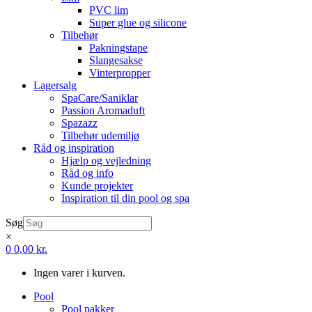
PVC lim
Super glue og silicone
Tilbehør
Pakningstape
Slangesakse
Vinterpropper
Lagersalg
SpaCare/Saniklar
Passion Aromaduft
Spazazz
Tilbehør udemiljø
Råd og inspiration
Hjælp og vejledning
Råd og info
Kunde projekter
Inspiration til din pool og spa
Søg
×
0
0,00
kr.
Ingen varer i kurven.
Pool
Pool pakker