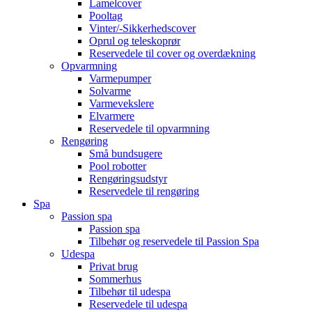
Lamelcover
Pooltag
Vinter/-Sikkerhedscover
Oprul og teleskoprør
Reservedele til cover og overdækning
Opvarmning
Varmepumper
Solvarme
Varmevekslere
Elvarmere
Reservedele til opvarmning
Rengøring
Små bundsugere
Pool robotter
Rengøringsudstyr
Reservedele til rengøring
Spa
Passion spa
Passion spa
Tilbehør og reservedele til Passion Spa
Udespa
Privat brug
Sommerhus
Tilbehør til udespa
Reservedele til udespa