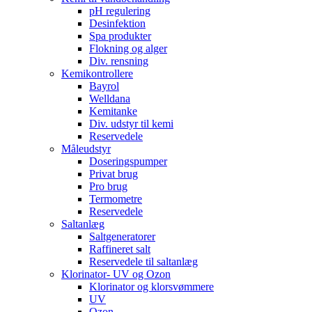
pH regulering
Desinfektion
Spa produkter
Flokning og alger
Div. rensning
Kemikontrollere
Bayrol
Welldana
Kemitanke
Div. udstyr til kemi
Reservedele
Måleudstyr
Doseringspumper
Privat brug
Pro brug
Termometre
Reservedele
Saltanlæg
Saltgeneratorer
Raffineret salt
Reservedele til saltanlæg
Klorinator- UV og Ozon
Klorinator og klorsvømmere
UV
Ozon