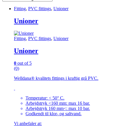
Fitting
,
PVC fittings
,
Unioner
Unioner
Fitting
,
PVC fittings
,
Unioner
Unioner
0
out of 5
(0)
Welldana® kvalitets fittings i kraftig grå PVC.
Temperatur: < 50° C.
Arbejdstryk <160 mm: max 16 bar.
Arbejdstryk 160 mm<: max 10 bar.
Godkendt til klor- og saltvand.
Vi anbefaler at: