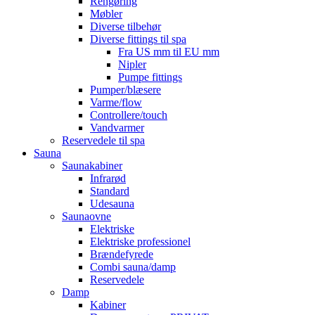
Rengøring
Møbler
Diverse tilbehør
Diverse fittings til spa
Fra US mm til EU mm
Nipler
Pumpe fittings
Pumper/blæsere
Varme/flow
Controllere/touch
Vandvarmer
Reservedele til spa
Sauna
Saunakabiner
Infrarød
Standard
Udesauna
Saunaovne
Elektriske
Elektriske professionel
Brændefyrede
Combi sauna/damp
Reservedele
Damp
Kabiner