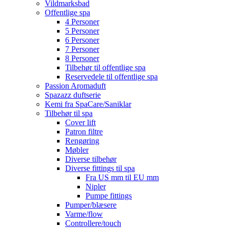
Vildmarksbad
Offentlige spa
4 Personer
5 Personer
6 Personer
7 Personer
8 Personer
Tilbehør til offentlige spa
Reservedele til offentlige spa
Passion Aromaduft
Spazazz duftserie
Kemi fra SpaCare/Saniklar
Tilbehør til spa
Cover lift
Patron filtre
Rengøring
Møbler
Diverse tilbehør
Diverse fittings til spa
Fra US mm til EU mm
Nipler
Pumpe fittings
Pumper/blæsere
Varme/flow
Controllere/touch