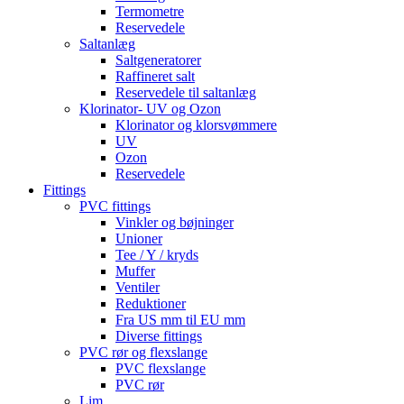
Termometre
Reservedele
Saltanlæg
Saltgeneratorer
Raffineret salt
Reservedele til saltanlæg
Klorinator- UV og Ozon
Klorinator og klorsvømmere
UV
Ozon
Reservedele
Fittings
PVC fittings
Vinkler og bøjninger
Unioner
Tee / Y / kryds
Muffer
Ventiler
Reduktioner
Fra US mm til EU mm
Diverse fittings
PVC rør og flexslange
PVC flexslange
PVC rør
Lim