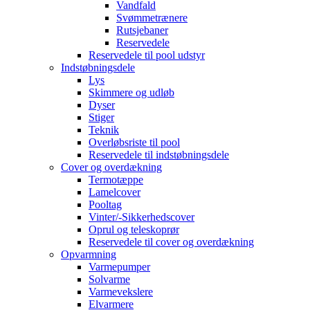
Vandfald
Svømmetrænere
Rutsjebaner
Reservedele
Reservedele til pool udstyr
Indstøbningsdele
Lys
Skimmere og udløb
Dyser
Stiger
Teknik
Overløbsriste til pool
Reservedele til indstøbningsdele
Cover og overdækning
Termotæppe
Lamelcover
Pooltag
Vinter/-Sikkerhedscover
Oprul og teleskoprør
Reservedele til cover og overdækning
Opvarmning
Varmepumper
Solvarme
Varmevekslere
Elvarmere