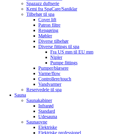
Spazazz duftserie
Kemi fra SpaCare/Saniklar
Tilbehør til spa
Cover lift
Patron filtre
Rengøring
Møbler
Diverse tilbehør
Diverse fittings til spa
Fra US mm til EU mm
Nipler
Pumpe fittings
Pumper/blæsere
Varme/flow
Controllere/touch
Vandvarmer
Reservedele til spa
Sauna
Saunakabiner
Infrarød
Standard
Udesauna
Saunaovne
Elektriske
Elektriske professionel