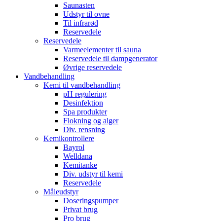
Saunasten
Udstyr til ovne
Til infrarød
Reservedele
Reservedele
Varmeelementer til sauna
Reservedele til dampgenerator
Øvrige reservedele
Vandbehandling
Kemi til vandbehandling
pH regulering
Desinfektion
Spa produkter
Flokning og alger
Div. rensning
Kemikontrollere
Bayrol
Welldana
Kemitanke
Div. udstyr til kemi
Reservedele
Måleudstyr
Doseringspumper
Privat brug
Pro brug