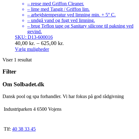
– rense med Griffon Cleaner.
– lime med Tangit / Griffon lim.
– arbejdstemperatur ved limning min. + 5° C.
– undgå vand og fugt ved limning.
– brug Teflon tape og Sanitary silicone til pakning ved
gevind.
SKU: D13-600016
Prisinterval:
40,00
kr.
–
625,00
kr.
40,00 kr.
Vælg muligheder
Dette
til
Viser 1 resultat
vare
625,00 kr.
har
Filter
flere
varianter.
Mulighederne
Om Solbadet.dk
kan
vælges
Dansk pool og spa forhandler. Vi har fokus på god rådgivning
på
varesiden
Industriparken 4 6500 Vojens
Tlf:
40 38 33 45