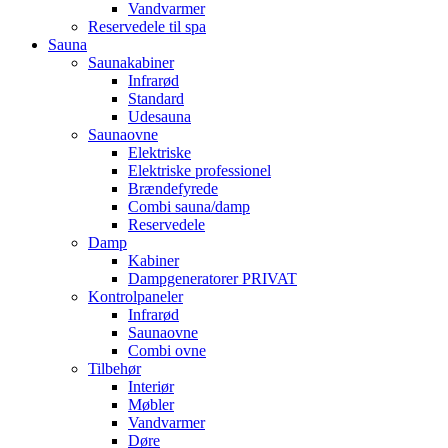
Vandvarmer
Reservedele til spa
Sauna
Saunakabiner
Infrarød
Standard
Udesauna
Saunaovne
Elektriske
Elektriske professionel
Brændefyrede
Combi sauna/damp
Reservedele
Damp
Kabiner
Dampgeneratorer PRIVAT
Kontrolpaneler
Infrarød
Saunaovne
Combi ovne
Tilbehør
Interiør
Møbler
Vandvarmer
Døre