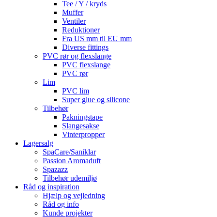
Tee / Y / kryds
Muffer
Ventiler
Reduktioner
Fra US mm til EU mm
Diverse fittings
PVC rør og flexslange
PVC flexslange
PVC rør
Lim
PVC lim
Super glue og silicone
Tilbehør
Pakningstape
Slangesakse
Vinterpropper
Lagersalg
SpaCare/Saniklar
Passion Aromaduft
Spazazz
Tilbehør udemiljø
Råd og inspiration
Hjælp og vejledning
Råd og info
Kunde projekter