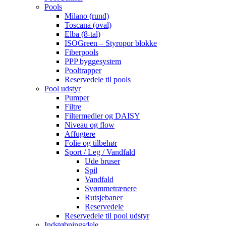
Pools
Milano (rund)
Toscana (oval)
Elba (8-tal)
ISOGreen – Styropor blokke
Fiberpools
PPP byggesystem
Pooltrapper
Reservedele til pools
Pool udstyr
Pumper
Filtre
Filtermedier og DAISY
Niveau og flow
Affugtere
Folie og tilbehør
Sport / Leg / Vandfald
Ude bruser
Spil
Vandfald
Svømmetrænere
Rutsjebaner
Reservedele
Reservedele til pool udstyr
Indstøbningsdele