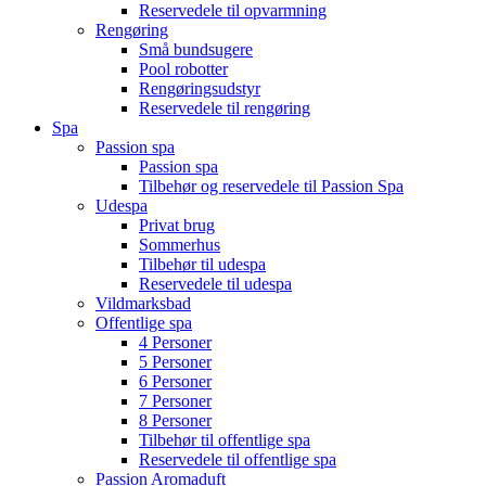
Reservedele til opvarmning
Rengøring
Små bundsugere
Pool robotter
Rengøringsudstyr
Reservedele til rengøring
Spa
Passion spa
Passion spa
Tilbehør og reservedele til Passion Spa
Udespa
Privat brug
Sommerhus
Tilbehør til udespa
Reservedele til udespa
Vildmarksbad
Offentlige spa
4 Personer
5 Personer
6 Personer
7 Personer
8 Personer
Tilbehør til offentlige spa
Reservedele til offentlige spa
Passion Aromaduft