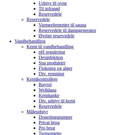
Udstyr til ovne
Til infrarød
Reservedele
Reservedele
Varmeelementer til sauna
Reservedele til dampgenerator
Øvrige reservedele
Vandbehandling
Kemi til vandbehandling
pH regulering
Desinfektion
Spa produkter
Flokning og alger
Div. rensning
Kemikontrollere
Bayrol
Welldana
Kemitanke
Div. udstyr til kemi
Reservedele
Måleudstyr
Doseringspumper
Privat brug
Pro brug
Termometre