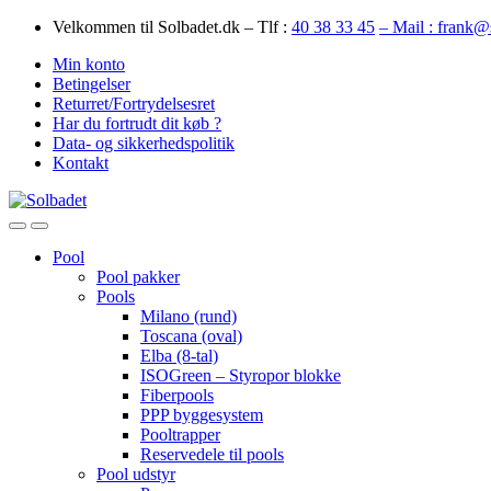
Skip
Skip
Velkommen til Solbadet.dk – Tlf :
40 38 33 45
– Mail : frank@
to
to
Min konto
navigation
content
Betingelser
Returret/Fortrydelsesret
Har du fortrudt dit køb ?
Data- og sikkerhedspolitik
Kontakt
Open
Close
Pool
Pool pakker
Pools
Milano (rund)
Toscana (oval)
Elba (8-tal)
ISOGreen – Styropor blokke
Fiberpools
PPP byggesystem
Pooltrapper
Reservedele til pools
Pool udstyr