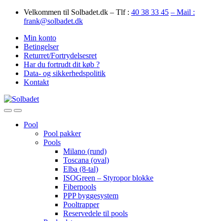
Skip
Skip
Velkommen til Solbadet.dk – Tlf :
40 38 33 45
– Mail :
to
to
frank@solbadet.dk
navigation
content
Min konto
Betingelser
Returret/Fortrydelsesret
Har du fortrudt dit køb ?
Data- og sikkerhedspolitik
Kontakt
Open
Close
Pool
Pool pakker
Pools
Milano (rund)
Toscana (oval)
Elba (8-tal)
ISOGreen – Styropor blokke
Fiberpools
PPP byggesystem
Pooltrapper
Reservedele til pools