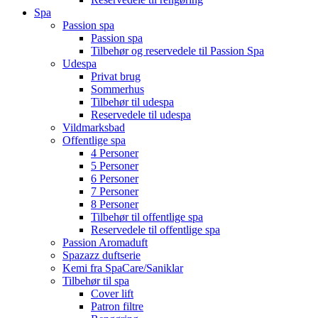
Spa
Passion spa
Passion spa
Tilbehør og reservedele til Passion Spa
Udespa
Privat brug
Sommerhus
Tilbehør til udespa
Reservedele til udespa
Vildmarksbad
Offentlige spa
4 Personer
5 Personer
6 Personer
7 Personer
8 Personer
Tilbehør til offentlige spa
Reservedele til offentlige spa
Passion Aromaduft
Spazazz duftserie
Kemi fra SpaCare/Saniklar
Tilbehør til spa
Cover lift
Patron filtre