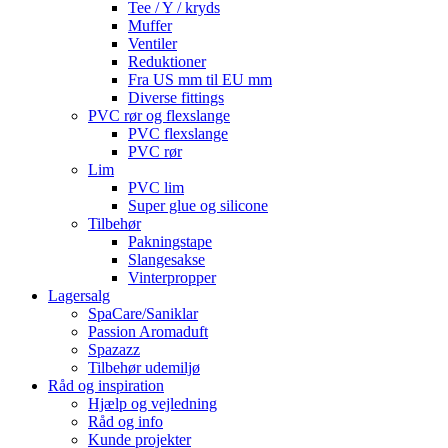
Tee / Y / kryds
Muffer
Ventiler
Reduktioner
Fra US mm til EU mm
Diverse fittings
PVC rør og flexslange
PVC flexslange
PVC rør
Lim
PVC lim
Super glue og silicone
Tilbehør
Pakningstape
Slangesakse
Vinterpropper
Lagersalg
SpaCare/Saniklar
Passion Aromaduft
Spazazz
Tilbehør udemiljø
Råd og inspiration
Hjælp og vejledning
Råd og info
Kunde projekter