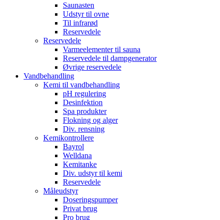
Saunasten
Udstyr til ovne
Til infrarød
Reservedele
Reservedele
Varmeelementer til sauna
Reservedele til dampgenerator
Øvrige reservedele
Vandbehandling
Kemi til vandbehandling
pH regulering
Desinfektion
Spa produkter
Flokning og alger
Div. rensning
Kemikontrollere
Bayrol
Welldana
Kemitanke
Div. udstyr til kemi
Reservedele
Måleudstyr
Doseringspumper
Privat brug
Pro brug