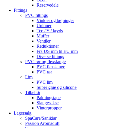
Reservedele
Fittings
PVC fittings
Vinkler og bøjninger
Unioner
Tee / Y / kryds
Muffer
Ventiler
Reduktioner
Fra US mm til EU mm
Diverse fittings
PVC rør og flexslange
PVC flexslange
PVC rør
Lim
PVC lim
Super glue og silicone
Tilbehør
Pakningstape
Slangesakse
Vinterpropper
Lagersalg
SpaCare/Saniklar
Passion Aromaduft