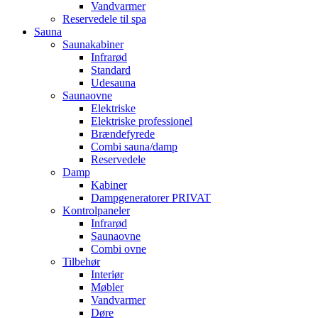
Vandvarmer
Reservedele til spa
Sauna
Saunakabiner
Infrarød
Standard
Udesauna
Saunaovne
Elektriske
Elektriske professionel
Brændefyrede
Combi sauna/damp
Reservedele
Damp
Kabiner
Dampgeneratorer PRIVAT
Kontrolpaneler
Infrarød
Saunaovne
Combi ovne
Tilbehør
Interiør
Møbler
Vandvarmer
Døre