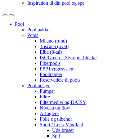
Inspiration til din pool og spa
Open
Close
Pool
Pool pakker
Pools
Milano (rund)
Toscana (oval)
Elba (8-tal)
ISOGreen – Styropor blokke
Fiberpools
PPP byggesystem
Pooltrapper
Reservedele til pools
Pool udstyr
Pumper
Filtre
Filtermedier og DAISY
Niveau og flow
Affugtere
Folie og tilbehør
Sport / Leg / Vandfald
Ude bruser
Spil