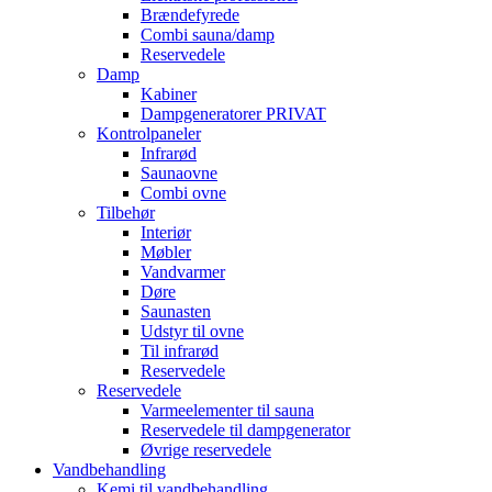
Brændefyrede
Combi sauna/damp
Reservedele
Damp
Kabiner
Dampgeneratorer PRIVAT
Kontrolpaneler
Infrarød
Saunaovne
Combi ovne
Tilbehør
Interiør
Møbler
Vandvarmer
Døre
Saunasten
Udstyr til ovne
Til infrarød
Reservedele
Reservedele
Varmeelementer til sauna
Reservedele til dampgenerator
Øvrige reservedele
Vandbehandling
Kemi til vandbehandling