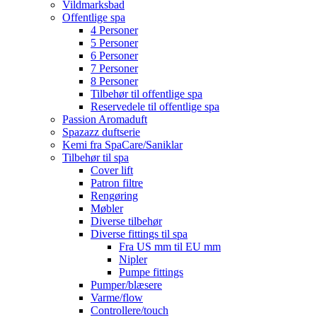
Vildmarksbad
Offentlige spa
4 Personer
5 Personer
6 Personer
7 Personer
8 Personer
Tilbehør til offentlige spa
Reservedele til offentlige spa
Passion Aromaduft
Spazazz duftserie
Kemi fra SpaCare/Saniklar
Tilbehør til spa
Cover lift
Patron filtre
Rengøring
Møbler
Diverse tilbehør
Diverse fittings til spa
Fra US mm til EU mm
Nipler
Pumpe fittings
Pumper/blæsere
Varme/flow
Controllere/touch