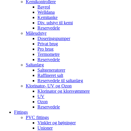
Kemikontrollere
Bayrol
Welldana
Kemitanke
Div. udstyr til kemi
Reservedele
Måleudstyr
Doseringspumper
Privat brug
Pro brug
Termometre
Reservedele
Saltanlæg
Saltgeneratorer
Raffineret salt
Reservedele til saltanlæg
Klorinator- UV og Ozon
Klorinator og klorsvømmere
UV
Ozon
Reservedele
Fittings
PVC fittings
Vinkler og bøjninger
Unioner