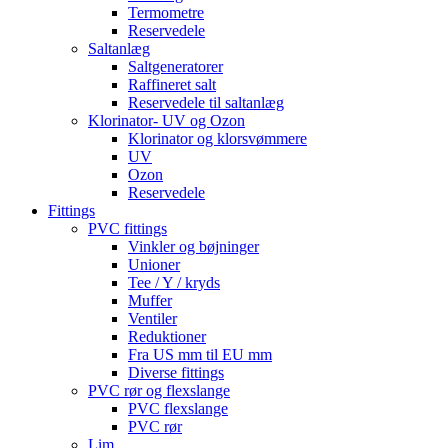
Termometre
Reservedele
Saltanlæg
Saltgeneratorer
Raffineret salt
Reservedele til saltanlæg
Klorinator- UV og Ozon
Klorinator og klorsvømmere
UV
Ozon
Reservedele
Fittings
PVC fittings
Vinkler og bøjninger
Unioner
Tee / Y / kryds
Muffer
Ventiler
Reduktioner
Fra US mm til EU mm
Diverse fittings
PVC rør og flexslange
PVC flexslange
PVC rør
Lim