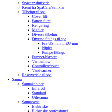
Spazazz duftserie
Kemi fra SpaCare/Saniklar
Tilbehør til spa
Cover lift
Patron filtre
Rengøring
Møbler
Diverse tilbehør
Diverse fittings til spa
Fra US mm til EU mm
Nipler
Pumpe fittings
Pumper/blæsere
Varme/flow
Controllere/touch
Vandvarmer
Reservedele til spa
Sauna
Saunakabiner
Infrarød
Standard
Udesauna
Saunaovne
Elektriske
Elektriske professionel