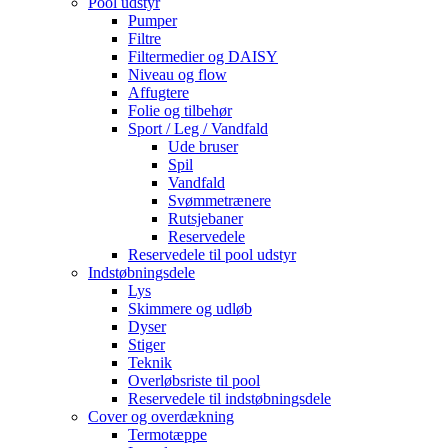
Pool udstyr
Pumper
Filtre
Filtermedier og DAISY
Niveau og flow
Affugtere
Folie og tilbehør
Sport / Leg / Vandfald
Ude bruser
Spil
Vandfald
Svømmetrænere
Rutsjebaner
Reservedele
Reservedele til pool udstyr
Indstøbningsdele
Lys
Skimmere og udløb
Dyser
Stiger
Teknik
Overløbsriste til pool
Reservedele til indstøbningsdele
Cover og overdækning
Termotæppe