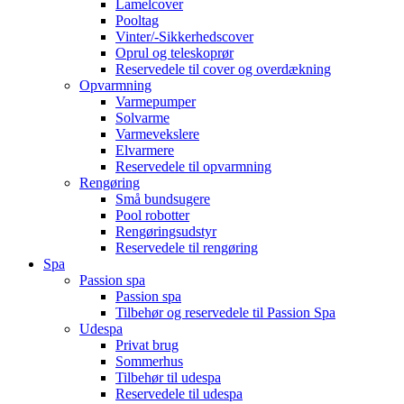
Lamelcover
Pooltag
Vinter/-Sikkerhedscover
Oprul og teleskoprør
Reservedele til cover og overdækning
Opvarmning
Varmepumper
Solvarme
Varmevekslere
Elvarmere
Reservedele til opvarmning
Rengøring
Små bundsugere
Pool robotter
Rengøringsudstyr
Reservedele til rengøring
Spa
Passion spa
Passion spa
Tilbehør og reservedele til Passion Spa
Udespa
Privat brug
Sommerhus
Tilbehør til udespa
Reservedele til udespa