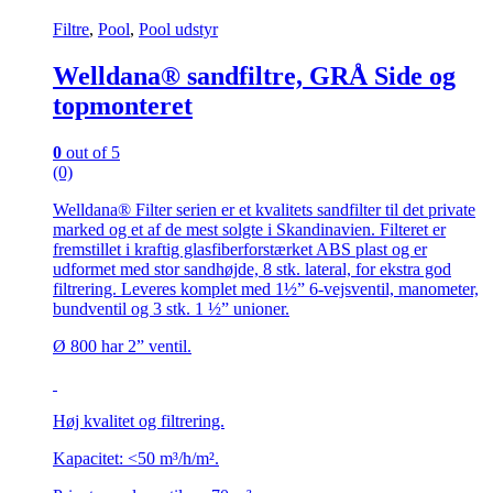
Filtre
,
Pool
,
Pool udstyr
Welldana® sandfiltre, GRÅ Side og
topmonteret
0
out of 5
(0)
Welldana® Filter serien er et kvalitets sandfilter til det private
marked og et af de mest solgte i Skandinavien. Filteret er
fremstillet i kraftig glasfiberforstærket ABS plast og er
udformet med stor sandhøjde, 8 stk. lateral, for ekstra god
filtrering. Leveres komplet med 1½” 6-vejsventil, manometer,
bundventil og 3 stk. 1 ½” unioner.
Ø 800 har 2” ventil.
Høj kvalitet og filtrering.
Kapacitet: <50 m³/h/m².