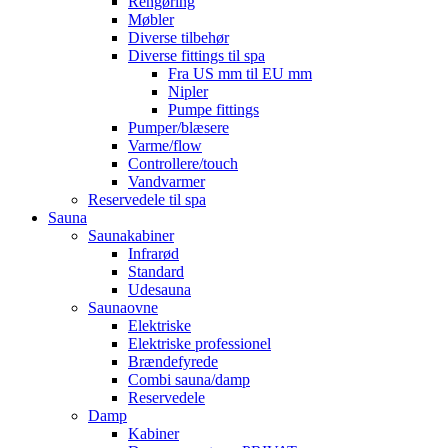
Rengøring
Møbler
Diverse tilbehør
Diverse fittings til spa
Fra US mm til EU mm
Nipler
Pumpe fittings
Pumper/blæsere
Varme/flow
Controllere/touch
Vandvarmer
Reservedele til spa
Sauna
Saunakabiner
Infrarød
Standard
Udesauna
Saunaovne
Elektriske
Elektriske professionel
Brændefyrede
Combi sauna/damp
Reservedele
Damp
Kabiner