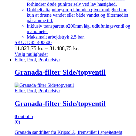
forhindrer døde punkter selv ved lav hastighed.
Dobbelt aftapningsprop i bunden giver mulighed for
kun at dræne vandet eller både vandet og filtermediet
på samme tid.
Inklusiv transparent ø200mm låg, udluftningsventil og
manometer
Maksimalt arbejdstryk 2,5 bar.
SKU: D45-400600
Prisinterval:
11.823,75
kr.
–
31.488,75
kr.
11.823,75 kr.
Vælg muligheder
Dette
Filtre
,
Pool
,
Pool udstyr
til
vare
31.488,75 kr.
har
Granada-filter Side/topventil
flere
varianter.
Mulighederne
Filtre
,
Pool
,
Pool udstyr
kan
vælges
Granada-filter Side/topventil
på
varesiden
0
out of 5
(0)
Granada sandfilter fra Kripsol®, fremstillet I sprøjtestøbt