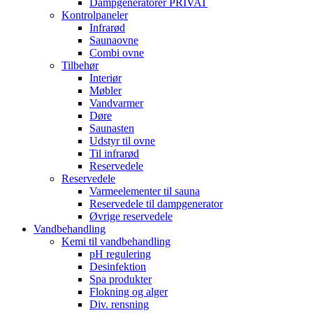
Dampgeneratorer PRIVAT
Kontrolpaneler
Infrarød
Saunaovne
Combi ovne
Tilbehør
Interiør
Møbler
Vandvarmer
Døre
Saunasten
Udstyr til ovne
Til infrarød
Reservedele
Reservedele
Varmeelementer til sauna
Reservedele til dampgenerator
Øvrige reservedele
Vandbehandling
Kemi til vandbehandling
pH regulering
Desinfektion
Spa produkter
Flokning og alger
Div. rensning