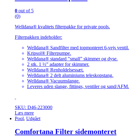
varesiden
0
out of 5
(0)
Welldana® kvalitets filterpakke for private pools.
Filterpakken indeholder:
Welldana® Sandfilter med topmonteret 6-vejs ventil.
Kripsol® Filterpumpe.
Welldana® standard ”small” skimmer og dyse.
2 stk. 1 ½” adapter for skimmer.
Welldana® Renholdelsessæt.
Welldana® 2 delt aluminiums teleskopstang.
Welldana® Vacuumslange.
Leveres uden slange, fittings, ventiler og sand/AFM.
SKU: D46-223000
Læs mere
Pool
,
Udgået
Comfortana Filter sidemonteret