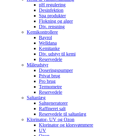
pH regulering
Desinfektion
Spa produkter
Flokning og alger
Div. rensning
Kemikontrollere
Bayrol
Welldana
Kemitanke
Div. udstyr til kemi
Reservedele
Måleudstyr
Doseringspumper
Privat brug
Pro brug
Termometre
Reservedele
Saltanlæg
Saltgeneratorer
Raffineret salt
Reservedele til saltanlæg
Klorinator- UV og Ozon
Klorinator og klorsvømmere
UV
Ozon