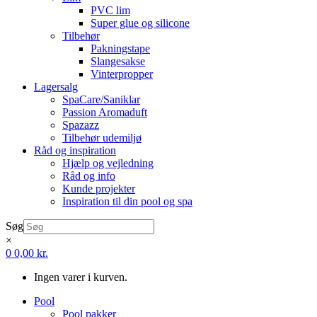
PVC lim
Super glue og silicone
Tilbehør
Pakningstape
Slangesakse
Vinterpropper
Lagersalg
SpaCare/Saniklar
Passion Aromaduft
Spazazz
Tilbehør udemiljø
Råd og inspiration
Hjælp og vejledning
Råd og info
Kunde projekter
Inspiration til din pool og spa
Søg
×
0
0,00
kr.
Ingen varer i kurven.
Pool
Pool pakker