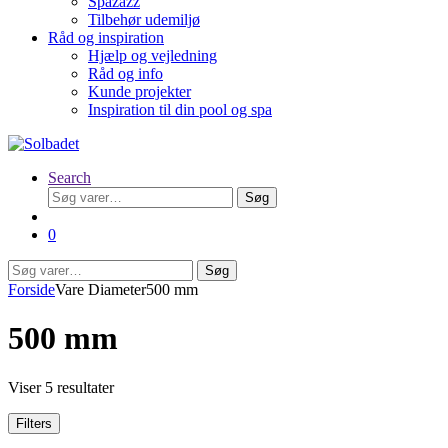
Spazazz
Tilbehør udemiljø
Råd og inspiration
Hjælp og vejledning
Råd og info
Kunde projekter
Inspiration til din pool og spa
Search
Søg
Søg
efter:
0
Søg
Søg
efter:
Forside
Vare Diameter
500 mm
500 mm
Viser 5 resultater
Filters