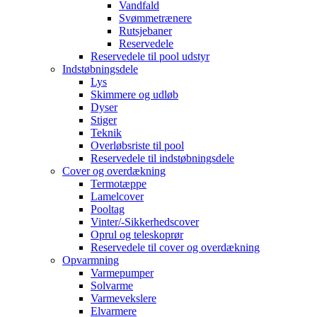
Vandfald
Svømmetrænere
Rutsjebaner
Reservedele
Reservedele til pool udstyr
Indstøbningsdele
Lys
Skimmere og udløb
Dyser
Stiger
Teknik
Overløbsriste til pool
Reservedele til indstøbningsdele
Cover og overdækning
Termotæppe
Lamelcover
Pooltag
Vinter/-Sikkerhedscover
Oprul og teleskoprør
Reservedele til cover og overdækning
Opvarmning
Varmepumper
Solvarme
Varmevekslere
Elvarmere