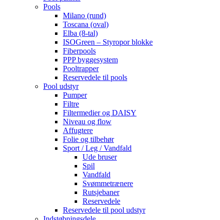
Pools
Milano (rund)
Toscana (oval)
Elba (8-tal)
ISOGreen – Styropor blokke
Fiberpools
PPP byggesystem
Pooltrapper
Reservedele til pools
Pool udstyr
Pumper
Filtre
Filtermedier og DAISY
Niveau og flow
Affugtere
Folie og tilbehør
Sport / Leg / Vandfald
Ude bruser
Spil
Vandfald
Svømmetrænere
Rutsjebaner
Reservedele
Reservedele til pool udstyr
Indstøbningsdele