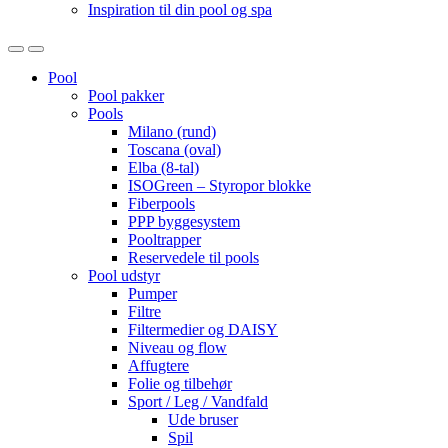
Inspiration til din pool og spa
Open
Close
Pool
Pool pakker
Pools
Milano (rund)
Toscana (oval)
Elba (8-tal)
ISOGreen – Styropor blokke
Fiberpools
PPP byggesystem
Pooltrapper
Reservedele til pools
Pool udstyr
Pumper
Filtre
Filtermedier og DAISY
Niveau og flow
Affugtere
Folie og tilbehør
Sport / Leg / Vandfald
Ude bruser
Spil