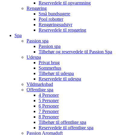
Reservedele til opvarmning
Rengøring
Små bundsugere
Pool robotter
Rengøringsudstyr
Reservedele til rengøring
Spa
Passion spa
Passion spa
Tilbehør og reservedele til Passion Spa
Udespa
Privat brug
Sommerhus
Tilbehør til udespa
Reservedele til udespa
Vildmarksbad
Offentlige spa
4 Personer
5 Personer
6 Personer
7 Personer
8 Personer
Tilbehør til offentlige spa
Reservedele til offentlige spa
Passion Aromaduft