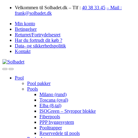
Skip
Skip
Velkommen til Solbadet.dk – Tlf :
40 38 33 45
– Mail :
to
to
frank@solbadet.dk
navigation
content
Min konto
Betingelser
Returret/Fortrydelsesret
Har du fortrudt dit køb ?
Data- og sikkerhedspolitik
Kontakt
Open
Close
Pool
Pool pakker
Pools
Milano (rund)
Toscana (oval)
Elba (8-tal)
ISOGreen – Styropor blokke
Fiberpools
PPP byggesystem
Pooltrapper
Reservedele til pools