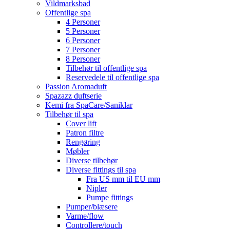
Vildmarksbad
Offentlige spa
4 Personer
5 Personer
6 Personer
7 Personer
8 Personer
Tilbehør til offentlige spa
Reservedele til offentlige spa
Passion Aromaduft
Spazazz duftserie
Kemi fra SpaCare/Saniklar
Tilbehør til spa
Cover lift
Patron filtre
Rengøring
Møbler
Diverse tilbehør
Diverse fittings til spa
Fra US mm til EU mm
Nipler
Pumpe fittings
Pumper/blæsere
Varme/flow
Controllere/touch