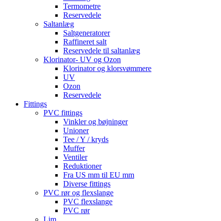
Termometre
Reservedele
Saltanlæg
Saltgeneratorer
Raffineret salt
Reservedele til saltanlæg
Klorinator- UV og Ozon
Klorinator og klorsvømmere
UV
Ozon
Reservedele
Fittings
PVC fittings
Vinkler og bøjninger
Unioner
Tee / Y / kryds
Muffer
Ventiler
Reduktioner
Fra US mm til EU mm
Diverse fittings
PVC rør og flexslange
PVC flexslange
PVC rør
Lim