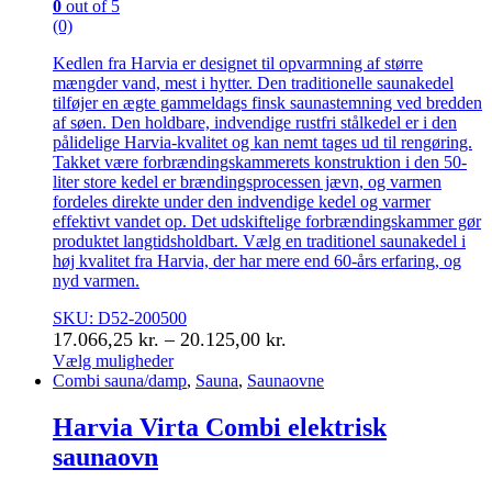
0
out of 5
(0)
Kedlen fra Harvia er designet til opvarmning af større
mængder vand, mest i hytter. Den traditionelle saunakedel
tilføjer en ægte gammeldags finsk saunastemning ved bredden
af søen. Den holdbare, indvendige rustfri stålkedel er i den
pålidelige Harvia-kvalitet og kan nemt tages ud til rengøring.
Takket være forbrændingskammerets konstruktion i den 50-
liter store kedel er brændingsprocessen jævn, og varmen
fordeles direkte under den indvendige kedel og varmer
effektivt vandet op. Det udskiftelige forbrændingskammer gør
produktet langtidsholdbart. Vælg en traditionel saunakedel i
høj kvalitet fra Harvia, der har mere end 60-års erfaring, og
nyd varmen.
SKU: D52-200500
Prisinterval:
17.066,25
kr.
–
20.125,00
kr.
17.066,25 kr.
Vælg muligheder
Dette
Combi sauna/damp
,
Sauna
,
Saunaovne
til
vare
20.125,00 kr.
har
Harvia Virta Combi elektrisk
flere
saunaovn
varianter.
Mulighederne