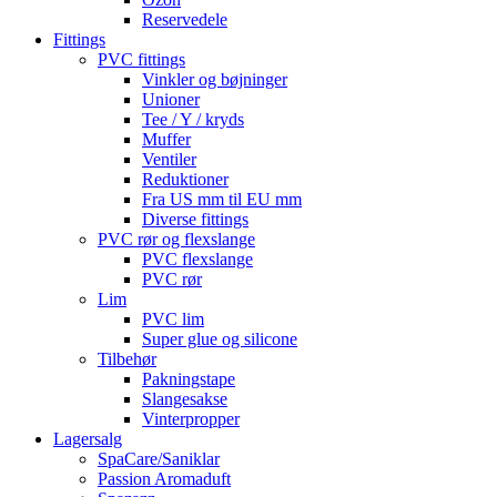
Reservedele
Fittings
PVC fittings
Vinkler og bøjninger
Unioner
Tee / Y / kryds
Muffer
Ventiler
Reduktioner
Fra US mm til EU mm
Diverse fittings
PVC rør og flexslange
PVC flexslange
PVC rør
Lim
PVC lim
Super glue og silicone
Tilbehør
Pakningstape
Slangesakse
Vinterpropper
Lagersalg
SpaCare/Saniklar
Passion Aromaduft