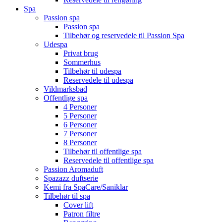
Spa
Passion spa
Passion spa
Tilbehør og reservedele til Passion Spa
Udespa
Privat brug
Sommerhus
Tilbehør til udespa
Reservedele til udespa
Vildmarksbad
Offentlige spa
4 Personer
5 Personer
6 Personer
7 Personer
8 Personer
Tilbehør til offentlige spa
Reservedele til offentlige spa
Passion Aromaduft
Spazazz duftserie
Kemi fra SpaCare/Saniklar
Tilbehør til spa
Cover lift
Patron filtre