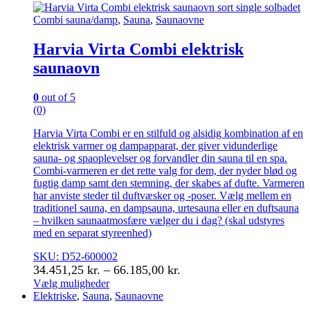
kan
vælges
Combi sauna/damp
,
Sauna
,
Saunaovne
på
varesiden
Harvia Virta Combi elektrisk
saunaovn
0
out of 5
(0)
Harvia Virta Combi er en stilfuld og alsidig kombination af en
elektrisk varmer og dampapparat, der giver vidunderlige
sauna- og spaoplevelser og forvandler din sauna til en spa.
Combi-varmeren er det rette valg for dem, der nyder blød og
fugtig damp samt den stemning, der skabes af dufte. Varmeren
har anviste steder til duftvæsker og -poser. Vælg mellem en
traditionel sauna, en dampsauna, urtesauna eller en duftsauna
– hvilken saunaatmosfære vælger du i dag? (skal udstyres
med en separat styreenhed)
SKU: D52-600002
Prisinterval:
34.451,25
kr.
–
66.185,00
kr.
34.451,25 kr.
Vælg muligheder
Dette
Elektriske
,
Sauna
,
Saunaovne
til
vare