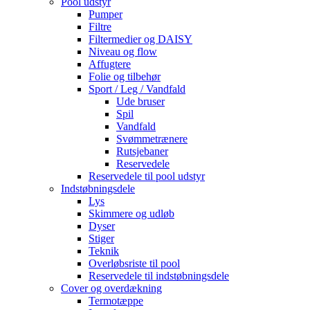
Pool udstyr
Pumper
Filtre
Filtermedier og DAISY
Niveau og flow
Affugtere
Folie og tilbehør
Sport / Leg / Vandfald
Ude bruser
Spil
Vandfald
Svømmetrænere
Rutsjebaner
Reservedele
Reservedele til pool udstyr
Indstøbningsdele
Lys
Skimmere og udløb
Dyser
Stiger
Teknik
Overløbsriste til pool
Reservedele til indstøbningsdele
Cover og overdækning
Termotæppe