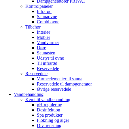
Dampgeneratorer PRIVAT
Kontrolpaneler
Infrarød
Saunaovne
Combi ovne
Tilbehør
Interiør
Møbler
Vandvarmer
Døre
Saunasten
Udstyr til ovne
Til infrarød
Reservedele
Reservedele
Varmeelementer til sauna
Reservedele til dampgenerator
Øvrige reservedele
Vandbehandling
Kemi til vandbehandling
pH regulering
Desinfektion
Spa produkter
Flokning og alger
Div. rensning