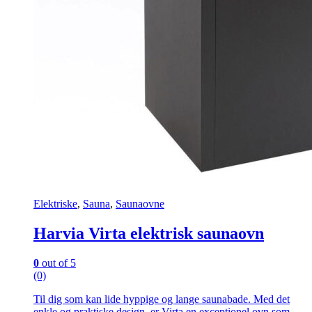
Elektriske
,
Sauna
,
Saunaovne
Harvia Virta elektrisk saunaovn
0
out of 5
(0)
Til dig som kan lide hyppige og lange saunabade. Med det
enkle og praktiske design, er Virta en exceptionel ovn som