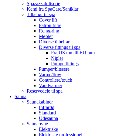
Spazazz duftserie
Kemi fra SpaCare/Saniklar
Tilbehør til spa
Cover lift
Patron filtre
Rengøring
Møbler
Diverse tilbehør
Diverse fittings til spa
Fra US mm til EU mm
Nipler
Pumpe fittings
Pumper/blæsere
Varme/flow
Controllere/touch
Vandvarmer
Reservedele til spa
Sauna
Saunakabiner
Infrarød
Standard
Udesauna
Saunaovne
Elektriske
Elektriske professionel