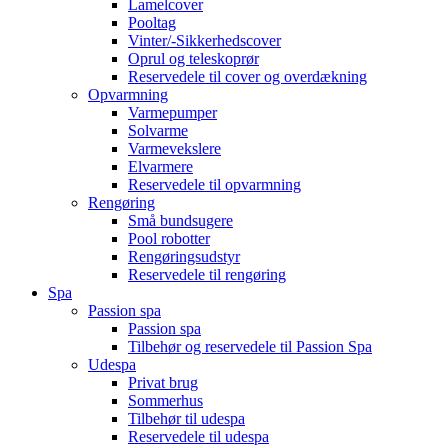
Lamelcover
Pooltag
Vinter/-Sikkerhedscover
Oprul og teleskoprør
Reservedele til cover og overdækning
Opvarmning
Varmepumper
Solvarme
Varmevekslere
Elvarmere
Reservedele til opvarmning
Rengøring
Små bundsugere
Pool robotter
Rengøringsudstyr
Reservedele til rengøring
Spa
Passion spa
Passion spa
Tilbehør og reservedele til Passion Spa
Udespa
Privat brug
Sommerhus
Tilbehør til udespa
Reservedele til udespa