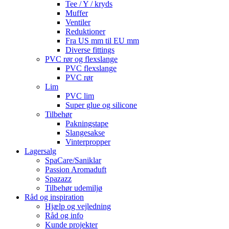
Tee / Y / kryds
Muffer
Ventiler
Reduktioner
Fra US mm til EU mm
Diverse fittings
PVC rør og flexslange
PVC flexslange
PVC rør
Lim
PVC lim
Super glue og silicone
Tilbehør
Pakningstape
Slangesakse
Vinterpropper
Lagersalg
SpaCare/Saniklar
Passion Aromaduft
Spazazz
Tilbehør udemiljø
Råd og inspiration
Hjælp og vejledning
Råd og info
Kunde projekter