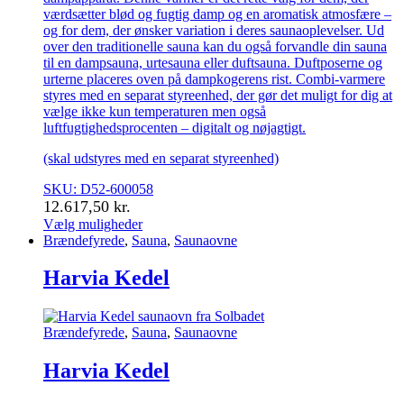
værdsætter blød og fugtig damp og en aromatisk atmosfære –
og for dem, der ønsker variation i deres saunaoplevelser. Ud
over den traditionelle sauna kan du også forvandle din sauna
til en dampsauna, urtesauna eller duftsauna. Duftposerne og
urterne placeres oven på dampkogerens rist. Combi-varmere
styres med en separat styreenhed, der gør det muligt for dig at
vælge ikke kun temperaturen men også
luftfugtighedsprocenten – digitalt og nøjagtigt.
(skal udstyres med en separat styreenhed)
SKU: D52-600058
12.617,50
kr.
Vælg muligheder
Dette
Brændefyrede
,
Sauna
,
Saunaovne
vare
har
Harvia Kedel
flere
varianter.
Mulighederne
Brændefyrede
,
Sauna
,
Saunaovne
kan
vælges
Harvia Kedel
på
varesiden