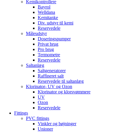
Kemikontrollere
Bayrol
Welldana
Kemitanke
Div. udstyr til kemi
Reservedele
Måleudstyr
Doseringspumper
Privat brug
Pro brug
Termometre
Reservedele
Saltanlæg
Saltgeneratorer
Raffineret salt
Reservedele til saltanlæg
Klorinator- UV og Ozon
Klorinator og klorsvømmere
UV
Ozon
Reservedele
Fittings
PVC fittings
Vinkler og bøjninger
Unioner