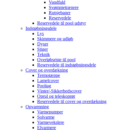
Vandfald
Svømmetrænere
Rutsjebaner
Reservedele
Reservedele til pool udstyr
Indstøbningsdele
Lys
Skimmere og udløb
Dyser
Stiger
Teknik
Overløbsriste til pool
Reservedele til indstøbningsdele
Cover og overdækning
Termotæppe
Lamelcover
Pooltag
Vinter/-Sikkerhedscover
Oprul og teleskoprør
Reservedele til cover og overdækning
Opvarmning
Varmepumper
Solvarme
Varmevekslere
Elvarmere