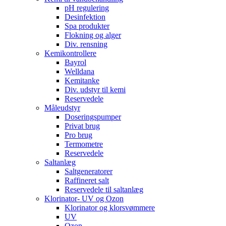
pH regulering
Desinfektion
Spa produkter
Flokning og alger
Div. rensning
Kemikontrollere
Bayrol
Welldana
Kemitanke
Div. udstyr til kemi
Reservedele
Måleudstyr
Doseringspumper
Privat brug
Pro brug
Termometre
Reservedele
Saltanlæg
Saltgeneratorer
Raffineret salt
Reservedele til saltanlæg
Klorinator- UV og Ozon
Klorinator og klorsvømmere
UV
Ozon