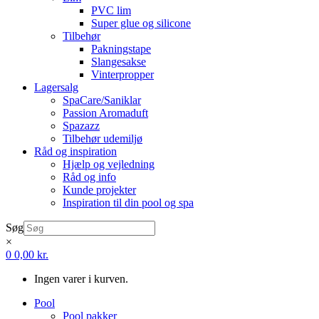
PVC lim
Super glue og silicone
Tilbehør
Pakningstape
Slangesakse
Vinterpropper
Lagersalg
SpaCare/Saniklar
Passion Aromaduft
Spazazz
Tilbehør udemiljø
Råd og inspiration
Hjælp og vejledning
Råd og info
Kunde projekter
Inspiration til din pool og spa
Søg
×
0
0,00
kr.
Ingen varer i kurven.
Pool
Pool pakker