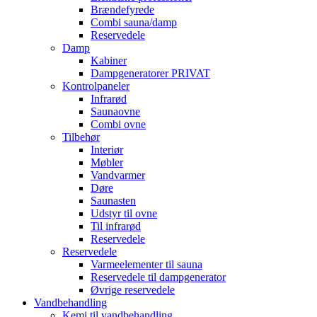
Brændefyrede
Combi sauna/damp
Reservedele
Damp
Kabiner
Dampgeneratorer PRIVAT
Kontrolpaneler
Infrarød
Saunaovne
Combi ovne
Tilbehør
Interiør
Møbler
Vandvarmer
Døre
Saunasten
Udstyr til ovne
Til infrarød
Reservedele
Reservedele
Varmeelementer til sauna
Reservedele til dampgenerator
Øvrige reservedele
Vandbehandling
Kemi til vandbehandling