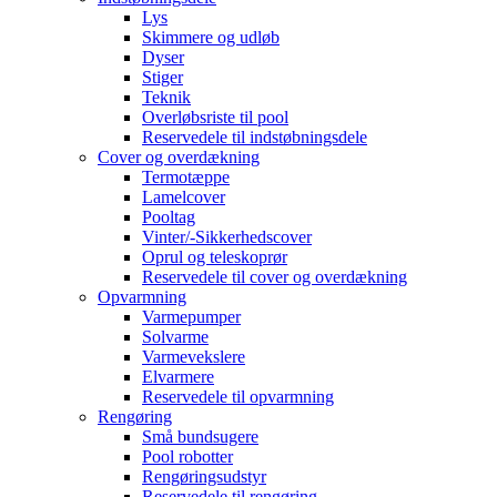
Lys
Skimmere og udløb
Dyser
Stiger
Teknik
Overløbsriste til pool
Reservedele til indstøbningsdele
Cover og overdækning
Termotæppe
Lamelcover
Pooltag
Vinter/-Sikkerhedscover
Oprul og teleskoprør
Reservedele til cover og overdækning
Opvarmning
Varmepumper
Solvarme
Varmevekslere
Elvarmere
Reservedele til opvarmning
Rengøring
Små bundsugere
Pool robotter
Rengøringsudstyr
Reservedele til rengøring