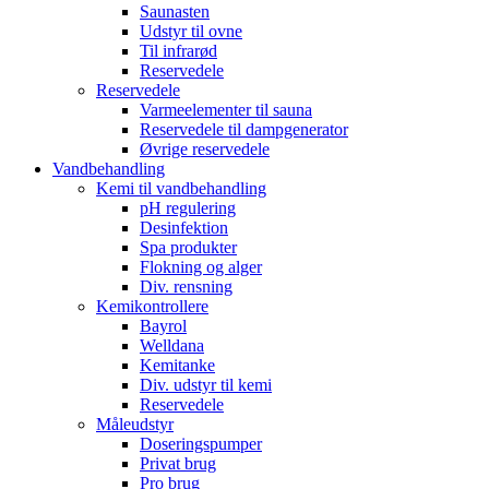
Saunasten
Udstyr til ovne
Til infrarød
Reservedele
Reservedele
Varmeelementer til sauna
Reservedele til dampgenerator
Øvrige reservedele
Vandbehandling
Kemi til vandbehandling
pH regulering
Desinfektion
Spa produkter
Flokning og alger
Div. rensning
Kemikontrollere
Bayrol
Welldana
Kemitanke
Div. udstyr til kemi
Reservedele
Måleudstyr
Doseringspumper
Privat brug
Pro brug