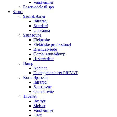
Vandvarmer
Reservedele til spa
Sauna
Saunakabiner
Infrarød
Standard
Udesauna
Saunaovne
Elektriske
Elektriske professionel
Brændefyrede
Combi sauna/damp
Reservedele
Damp
Kabiner
Dampgeneratorer PRIVAT
Kontrolpaneler
Infrarød
Saunaovne
Combi ovne
Tilbehør
Interiør
Møbler
Vandvarmer
Døre