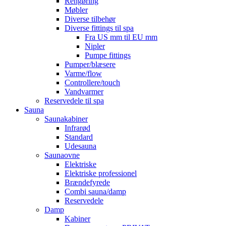
Rengøring
Møbler
Diverse tilbehør
Diverse fittings til spa
Fra US mm til EU mm
Nipler
Pumpe fittings
Pumper/blæsere
Varme/flow
Controllere/touch
Vandvarmer
Reservedele til spa
Sauna
Saunakabiner
Infrarød
Standard
Udesauna
Saunaovne
Elektriske
Elektriske professionel
Brændefyrede
Combi sauna/damp
Reservedele
Damp
Kabiner