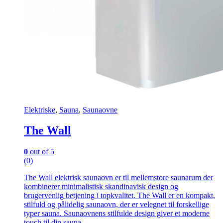
Elektriske
,
Sauna
,
Saunaovne
The Wall
0
out of 5
(0)
The Wall elektrisk saunaovn er til mellemstore saunarum der
kombinerer minimalistisk skandinavisk design og
brugervenlig betjening i topkvalitet. The Wall er en kompakt,
stilfuld og pålidelig saunaovn, der er velegnet til forskellige
typer sauna. Saunaovnens stilfulde design giver et moderne
touch til din sauna.