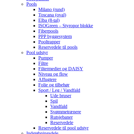
Pools
Milano (rund)
Toscana (oval)
Elba (8-tal)
ISOGreen – Styropor blokke
Fiberpools
PPP byggesystem
Pooltrapper
Reservedele til pools
Pool udstyr
Pumper
Filtre
Filtermedier og DAISY
Niveau og flow
Affugtere
Folie og tilbehør
Sport / Leg / Vandfald
Ude bruser
Spil
Vandfald
Svømmetrænere
Rutsjebaner
Reservedele
Reservedele til pool udstyr
Indstøbningsdele