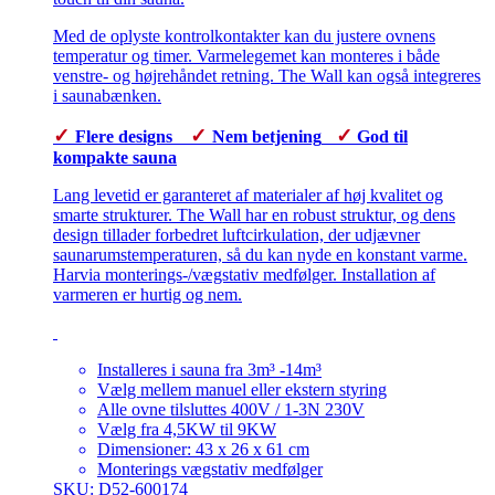
Med de oplyste kontrolkontakter kan du justere ovnens
temperatur og timer. Varmelegemet kan monteres i både
venstre- og højrehåndet retning. The Wall kan også integreres
i saunabænken.
✓
✓
✓
Flere designs
Nem betjening
God til
kompakte sauna
Lang levetid er garanteret af materialer af høj kvalitet og
smarte strukturer. The Wall har en robust struktur, og dens
design tillader forbedret luftcirkulation, der udjævner
saunarumstemperaturen, så du kan nyde en konstant varme.
Harvia monterings-/vægstativ medfølger. Installation af
varmeren er hurtig og nem.
Installeres i sauna fra 3m³ -14m³
Vælg mellem manuel eller ekstern styring
Alle ovne tilsluttes 400V / 1-3N 230V
Vælg fra 4,5KW til 9KW
Dimensioner: 43 x 26 x 61 cm
Monterings vægstativ medfølger
SKU: D52-600174