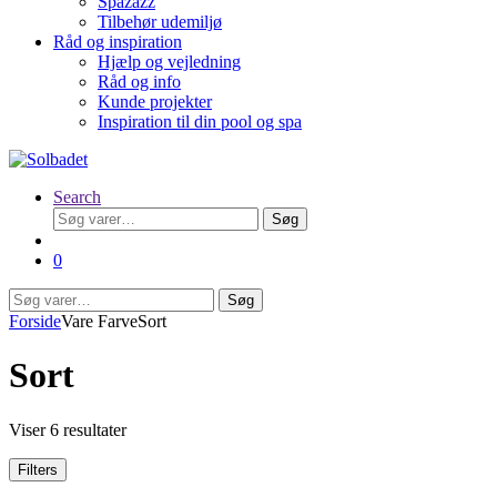
Spazazz
Tilbehør udemiljø
Råd og inspiration
Hjælp og vejledning
Råd og info
Kunde projekter
Inspiration til din pool og spa
Search
Søg
Søg
efter:
0
Søg
Søg
efter:
Forside
Vare Farve
Sort
Sort
Viser 6 resultater
Filters