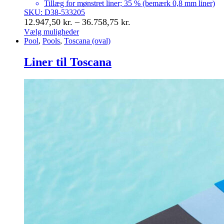
Tillæg for mønstret liner; 35 % (bemærk 0,8 mm liner)
SKU: D38-533205
Prisinterval:
12.947,50
kr.
–
36.758,75
kr.
12.947,50 kr.
Vælg muligheder
Dette
Pool
,
Pools
,
Toscana (oval)
til
vare
36.758,75 kr.
har
Liner til Toscana
flere
varianter.
Mulighederne
kan
vælges
på
varesiden