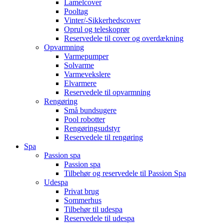
Lamelcover
Pooltag
Vinter/-Sikkerhedscover
Oprul og teleskoprør
Reservedele til cover og overdækning
Opvarmning
Varmepumper
Solvarme
Varmevekslere
Elvarmere
Reservedele til opvarmning
Rengøring
Små bundsugere
Pool robotter
Rengøringsudstyr
Reservedele til rengøring
Spa
Passion spa
Passion spa
Tilbehør og reservedele til Passion Spa
Udespa
Privat brug
Sommerhus
Tilbehør til udespa
Reservedele til udespa