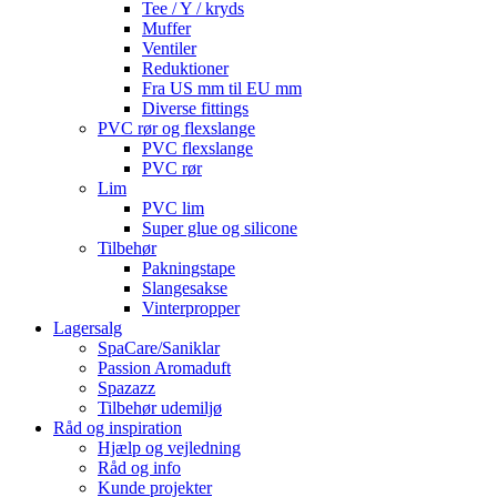
Tee / Y / kryds
Muffer
Ventiler
Reduktioner
Fra US mm til EU mm
Diverse fittings
PVC rør og flexslange
PVC flexslange
PVC rør
Lim
PVC lim
Super glue og silicone
Tilbehør
Pakningstape
Slangesakse
Vinterpropper
Lagersalg
SpaCare/Saniklar
Passion Aromaduft
Spazazz
Tilbehør udemiljø
Råd og inspiration
Hjælp og vejledning
Råd og info
Kunde projekter