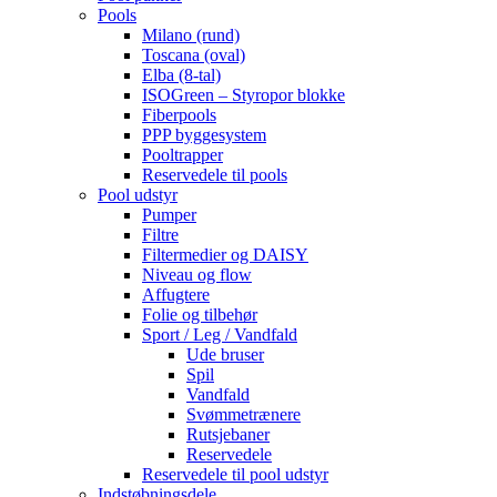
Pools
Milano (rund)
Toscana (oval)
Elba (8-tal)
ISOGreen – Styropor blokke
Fiberpools
PPP byggesystem
Pooltrapper
Reservedele til pools
Pool udstyr
Pumper
Filtre
Filtermedier og DAISY
Niveau og flow
Affugtere
Folie og tilbehør
Sport / Leg / Vandfald
Ude bruser
Spil
Vandfald
Svømmetrænere
Rutsjebaner
Reservedele
Reservedele til pool udstyr
Indstøbningsdele