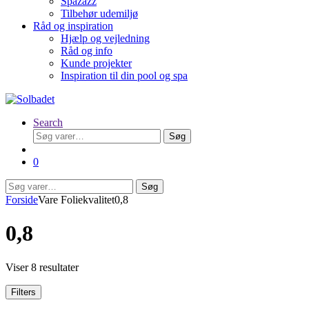
Spazazz
Tilbehør udemiljø
Råd og inspiration
Hjælp og vejledning
Råd og info
Kunde projekter
Inspiration til din pool og spa
Search
Søg
Søg
efter:
0
Søg
Søg
efter:
Forside
Vare Foliekvalitet
0,8
0,8
Viser 8 resultater
Filters