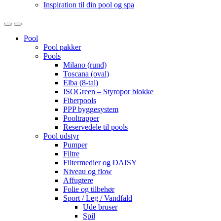
Inspiration til din pool og spa
Open
Close
Pool
Pool pakker
Pools
Milano (rund)
Toscana (oval)
Elba (8-tal)
ISOGreen – Styropor blokke
Fiberpools
PPP byggesystem
Pooltrapper
Reservedele til pools
Pool udstyr
Pumper
Filtre
Filtermedier og DAISY
Niveau og flow
Affugtere
Folie og tilbehør
Sport / Leg / Vandfald
Ude bruser
Spil