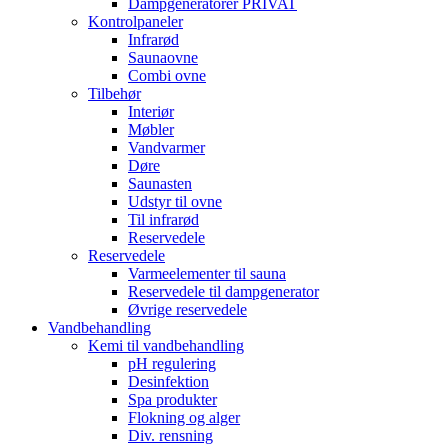
Dampgeneratorer PRIVAT
Kontrolpaneler
Infrarød
Saunaovne
Combi ovne
Tilbehør
Interiør
Møbler
Vandvarmer
Døre
Saunasten
Udstyr til ovne
Til infrarød
Reservedele
Reservedele
Varmeelementer til sauna
Reservedele til dampgenerator
Øvrige reservedele
Vandbehandling
Kemi til vandbehandling
pH regulering
Desinfektion
Spa produkter
Flokning og alger
Div. rensning