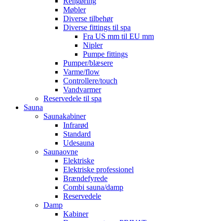
Rengøring
Møbler
Diverse tilbehør
Diverse fittings til spa
Fra US mm til EU mm
Nipler
Pumpe fittings
Pumper/blæsere
Varme/flow
Controllere/touch
Vandvarmer
Reservedele til spa
Sauna
Saunakabiner
Infrarød
Standard
Udesauna
Saunaovne
Elektriske
Elektriske professionel
Brændefyrede
Combi sauna/damp
Reservedele
Damp
Kabiner