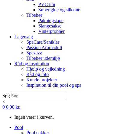
PVC lim
Super glue og silicone
Tilbehør
Pakningstape
Slangesakse
Vinterpropper
Lagersalg
SpaCare/Saniklar
Passion Aromaduft
Spazazz
Tilbehør udemiljø
Råd og inspiration
Hjælp og vejledning
Råd og info
Kunde projekter
Inspiration til din pool og spa
Søg
×
0
0,00
kr.
Ingen varer i kurven.
Pool
Pool pakker