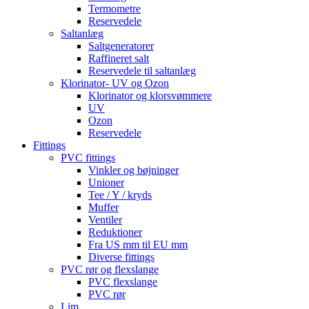
Termometre
Reservedele
Saltanlæg
Saltgeneratorer
Raffineret salt
Reservedele til saltanlæg
Klorinator- UV og Ozon
Klorinator og klorsvømmere
UV
Ozon
Reservedele
Fittings
PVC fittings
Vinkler og bøjninger
Unioner
Tee / Y / kryds
Muffer
Ventiler
Reduktioner
Fra US mm til EU mm
Diverse fittings
PVC rør og flexslange
PVC flexslange
PVC rør
Lim