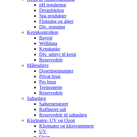
pH regulering
Desinfektion
Spa produkter
Flokning og alger
Div. rensning
Kemikontrollere
Bayrol
Welldana
Kemitanke
Div. udstyr til kemi
Reservedele
Måleudstyr
Doseringspumper
Privat brug
Pro brug
Termometre
Reservedele
Saltanlæg
Saltgeneratorer
Raffineret salt
Reservedele til saltanlæg
Klorinator- UV og Ozon
Klorinator og klorsvømmere
UV
Ozon