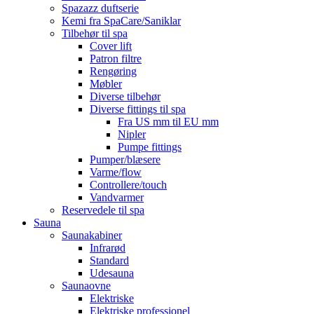
Spazazz duftserie
Kemi fra SpaCare/Saniklar
Tilbehør til spa
Cover lift
Patron filtre
Rengøring
Møbler
Diverse tilbehør
Diverse fittings til spa
Fra US mm til EU mm
Nipler
Pumpe fittings
Pumper/blæsere
Varme/flow
Controllere/touch
Vandvarmer
Reservedele til spa
Sauna
Saunakabiner
Infrarød
Standard
Udesauna
Saunaovne
Elektriske
Elektriske professionel