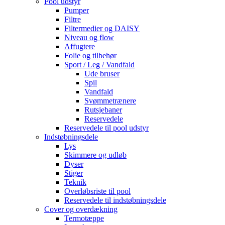
Pool udstyr
Pumper
Filtre
Filtermedier og DAISY
Niveau og flow
Affugtere
Folie og tilbehør
Sport / Leg / Vandfald
Ude bruser
Spil
Vandfald
Svømmetrænere
Rutsjebaner
Reservedele
Reservedele til pool udstyr
Indstøbningsdele
Lys
Skimmere og udløb
Dyser
Stiger
Teknik
Overløbsriste til pool
Reservedele til indstøbningsdele
Cover og overdækning
Termotæppe