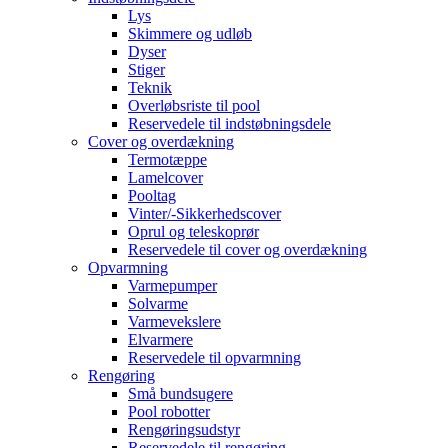
Lys
Skimmere og udløb
Dyser
Stiger
Teknik
Overløbsriste til pool
Reservedele til indstøbningsdele
Cover og overdækning
Termotæppe
Lamelcover
Pooltag
Vinter/-Sikkerhedscover
Oprul og teleskoprør
Reservedele til cover og overdækning
Opvarmning
Varmepumper
Solvarme
Varmevekslere
Elvarmere
Reservedele til opvarmning
Rengøring
Små bundsugere
Pool robotter
Rengøringsudstyr
Reservedele til rengøring