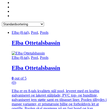
Elba (8-tal)
,
Pool
,
Pools
Elba Ottetalsbassin
Elba (8-tal)
,
Pool
,
Pools
Elba Ottetalsbassin
0
out of 5
(0)
Elba er en 8-tals kvalitets stål pool, leveret med en kraftig
galvaniseret og lakeret stålplade, PVC top- og bundliste,
galvaniseret jern støtte samt en tilpasset liner. Poolen tilbydes i
mange varianter, er prismæssig billig og forholdsvis let at
opstille. Poolen skal monteres på en fast bund og kan