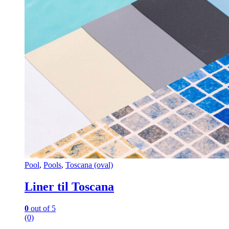
Pool
,
Pools
,
Toscana (oval)
Liner til Toscana
0
out of 5
(0)