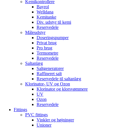
Kemikontrollere
Bayrol
Welldana
Kemitanke
Div. udstyr til kemi
Reservedele
Måleudstyr
Doseringspumper
Privat brug
Pro brug
Termometre
Reservedele
Saltanlæg
Saltgeneratorer
Raffineret salt
Reservedele til saltanlæg
Klorinator- UV og Ozon
Klorinator og klorsvømmere
UV
Ozon
Reservedele
Fittings
PVC fittings
Vinkler og bøjninger
Unioner