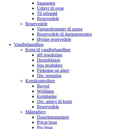
Saunasten
Udstyr til ovne
Til infrarød
Reservedele
Reservedele
Varmeelementer til sauna
Reservedele til dampgenerator
Øvrige reservedele
Vandbehandling
Kemi til vandbehandling
pH regulering
Desinfektion
Spa produkter
Flokning og alger
Div. rensning
Kemikontrollere
Bayrol
Welldana
Kemitanke
Div. udstyr til kemi
Reservedele
Måleudstyr
Doseringspumper
Privat brug
Pro brug