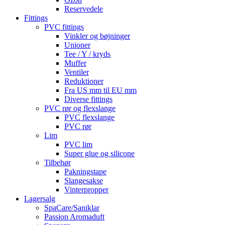
Reservedele
Fittings
PVC fittings
Vinkler og bøjninger
Unioner
Tee / Y / kryds
Muffer
Ventiler
Reduktioner
Fra US mm til EU mm
Diverse fittings
PVC rør og flexslange
PVC flexslange
PVC rør
Lim
PVC lim
Super glue og silicone
Tilbehør
Pakningstape
Slangesakse
Vinterpropper
Lagersalg
SpaCare/Saniklar
Passion Aromaduft