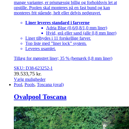
mange varianter, er prismæssig billig og forholdsvis let at
opstille. Poolen skal monteres på en fast bund og kan
monteres frit stående, helt eller delvis nedgravet.
Liner leveres standard i farverne
Adria Blue (0,6/0,8/1,0 mm liner)
Hvid, grå eller sand (alle 0,8 mm liner)
Liner tilbydes i 11 forskellige farver.
Top liste med ”liner lock” system.
Leveres usamlet.
Tillæg for mønstret liner; 35 % (bemærk 0,8 mm liner)
SKU: D38-623252-1
39.533,75
kr.
Vælg muligheder
Dette
Pool
,
Pools
,
Toscana (oval)
vare
har
Ovalpool Toscana
flere
varianter.
Mulighederne
kan
vælges
på