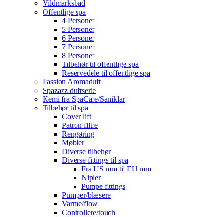
Vildmarksbad
Offentlige spa
4 Personer
5 Personer
6 Personer
7 Personer
8 Personer
Tilbehør til offentlige spa
Reservedele til offentlige spa
Passion Aromaduft
Spazazz duftserie
Kemi fra SpaCare/Saniklar
Tilbehør til spa
Cover lift
Patron filtre
Rengøring
Møbler
Diverse tilbehør
Diverse fittings til spa
Fra US mm til EU mm
Nipler
Pumpe fittings
Pumper/blæsere
Varme/flow
Controllere/touch