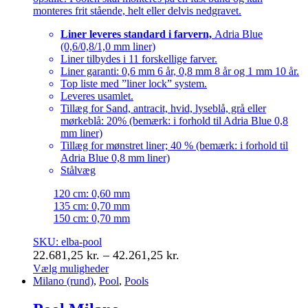
monteres frit stående, helt eller delvis nedgravet.
Liner leveres standard i farvern,
Adria Blue
(0,6/0,8/1,0 mm liner)
Liner tilbydes i 11 forskellige farver.
Liner garanti: 0,6 mm 6 år, 0,8 mm 8 år og 1 mm 10 år.
Top liste med ”liner lock” system.
Leveres usamlet.
Tillæg for Sand, antracit, hvid, lyseblå, grå eller
mørkeblå: 20% (bemærk: i forhold til Adria Blue 0,8
mm liner)
Tillæg for mønstret liner; 40 % (bemærk: i forhold til
Adria Blue 0,8 mm liner)
Stålvæg
120 cm: 0,60 mm
135 cm: 0,70 mm
150 cm: 0,70 mm
SKU: elba-pool
Prisinterval:
22.681,25
kr.
–
42.261,25
kr.
22.681,25 kr.
Vælg muligheder
Dette
Milano (rund)
,
Pool
,
Pools
til
vare
42.261,25 kr.
har