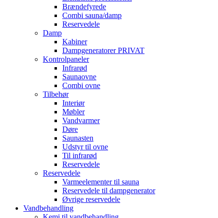
Brændefyrede
Combi sauna/damp
Reservedele
Damp
Kabiner
Dampgeneratorer PRIVAT
Kontrolpaneler
Infrarød
Saunaovne
Combi ovne
Tilbehør
Interiør
Møbler
Vandvarmer
Døre
Saunasten
Udstyr til ovne
Til infrarød
Reservedele
Reservedele
Varmeelementer til sauna
Reservedele til dampgenerator
Øvrige reservedele
Vandbehandling
Kemi til vandbehandling