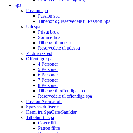
Spa
Passion spa
Passion spa
Tilbehør og reservedele til Passion Spa
Udespa
Privat brug
Sommerhus
Tilbehør til udespa
Reservedele til udespa
Vildmarksbad
Offentlige spa
4 Personer
5 Personer
6 Personer
7 Personer
8 Personer
Tilbehør til offentlige spa
Reservedele til offentlige spa
Passion Aromaduft
Spazazz duftserie
Kemi fra SpaCare/Saniklar
Tilbehør til spa
Cover lift
Patron filtre