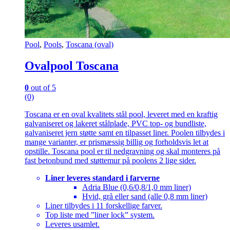
Pool
,
Pools
,
Toscana (oval)
Ovalpool Toscana
0
out of 5
(0)
Toscana er en oval kvalitets stål pool, leveret med en kraftig
galvaniseret og lakeret stålplade, PVC top- og bundliste,
galvaniseret jern støtte samt en tilpasset liner. Poolen tilbydes i
mange varianter, er prismæssig billig og forholdsvis let at
opstille. Toscana pool er til nedgravning og skal monteres på
fast betonbund med støttemur på poolens 2 lige sider.
Liner leveres standard i farverne
Adria Blue (0,6/0,8/1,0 mm liner)
Hvid, grå eller sand (alle 0,8 mm liner)
Liner tilbydes i 11 forskellige farver.
Top liste med ”liner lock” system.
Leveres usamlet.