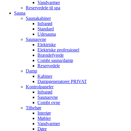
Vandvarmer
Reservedele til spa
Sauna
Saunakabiner
Infrarød
Standard
Udesauna
Saunaovne
Elektriske
Elektriske professionel
Brændefyrede
Combi sauna/damp
Reservedele
Damp
Kabiner
Dampgeneratorer PRIVAT
Kontrolpaneler
Infrarød
Saunaovne
Combi ovne
Tilbehør
Interiør
Møbler
Vandvarmer
Døre