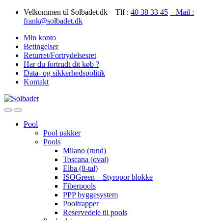
Skip
Skip
Velkommen til Solbadet.dk – Tlf :
40 38 33 45
– Mail :
to
to
frank@solbadet.dk
navigation
content
Min konto
Betingelser
Returret/Fortrydelsesret
Har du fortrudt dit køb ?
Data- og sikkerhedspolitik
Kontakt
Open
Close
Pool
Pool pakker
Pools
Milano (rund)
Toscana (oval)
Elba (8-tal)
ISOGreen – Styropor blokke
Fiberpools
PPP byggesystem
Pooltrapper
Reservedele til pools