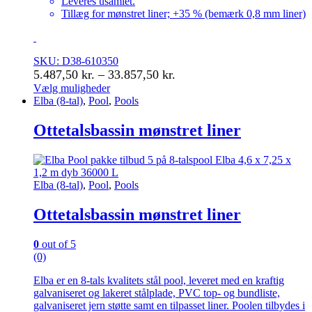
Leveres usamlet.
Tillæg for mønstret liner; +35 % (bemærk 0,8 mm liner)
SKU: D38-610350
Prisinterval:
5.487,50
kr.
–
33.857,50
kr.
5.487,50 kr.
Vælg muligheder
Dette
Elba (8-tal)
,
Pool
,
Pools
til
vare
33.857,50 kr.
har
Ottetalsbassin mønstret liner
flere
varianter.
Mulighederne
kan
Elba (8-tal)
,
Pool
,
Pools
vælges
på
Ottetalsbassin mønstret liner
varesiden
0
out of 5
(0)
Elba er en 8-tals kvalitets stål pool, leveret med en kraftig
galvaniseret og lakeret stålplade, PVC top- og bundliste,
galvaniseret jern støtte samt en tilpasset liner. Poolen tilbydes i