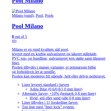
Pool Milano
flere
varianter.
Mulighederne
Milano (rund)
,
Pool
,
Pools
kan
vælges
Pool Milano
på
varesiden
0
out of 5
(0)
Milano er en rund kvalitets stål pool,
leveret med en kraftig galvaniseret og lakeret stålplade,
PVC top- og bundliste, galvaniseret jern støtte samt tilpasset
liner.
Poolen tilbydes i mange varianter, er prismæssig billig
og forholdsvis let at opstille.
Poolen kan monteres frit stående, helt eller delvis nedgravet.
Liner leveres standard i farven
Adria Blue (0,6/0,8/1,0 mm liner)
Alternativ farver; +10% (bemærk 0,8 mm liner)
Hvid, grå eller sand (alle 0,8 mm liner)
Liner tilbydes i 11 forskellige farver.
Top liste med ”liner lock” system.