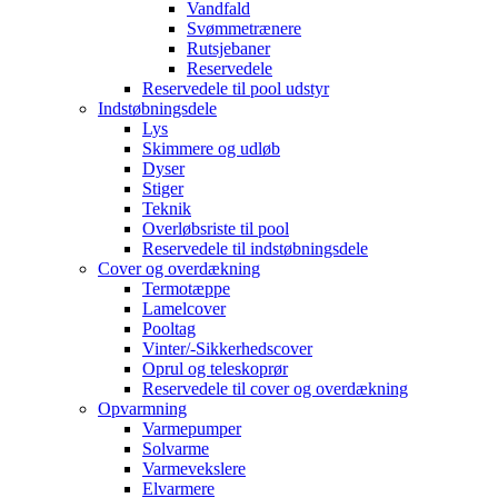
Vandfald
Svømmetrænere
Rutsjebaner
Reservedele
Reservedele til pool udstyr
Indstøbningsdele
Lys
Skimmere og udløb
Dyser
Stiger
Teknik
Overløbsriste til pool
Reservedele til indstøbningsdele
Cover og overdækning
Termotæppe
Lamelcover
Pooltag
Vinter/-Sikkerhedscover
Oprul og teleskoprør
Reservedele til cover og overdækning
Opvarmning
Varmepumper
Solvarme
Varmevekslere
Elvarmere