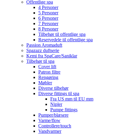
Offentlige spa
4 Personer
5 Personer
6 Personer
7 Personer
8 Personer
Tilbehør til offentlige spa
Reservedele til offentlige spa
Passion Aromaduft
Spazazz duftserie
Kemi fra SpaCare/Saniklar
Tilbehør til spa
Cover lift
Patron filtre
Rengøring
Møbler
Diverse tilbehør
Diverse fittings til spa
Fra US mm til EU mm
Nipler
Pumpe fittings
Pumper/blæsere
Varme/flow
Controllere/touch
Vandvarmer