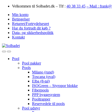
Skip
Skip
Velkommen til Solbadet.dk – Tlf :
40 38 33 45
– Mail : frank@
to
to
Min konto
navigation
content
Betingelser
Returret/Fortrydelsesret
Har du fortrudt dit køb ?
Data- og sikkerhedspolitik
Kontakt
Open
Close
Pool
Pool pakker
Pools
Milano (rund)
Toscana (oval)
Elba (8-tal)
ISOGreen – Styropor blokke
Fiberpools
PPP byggesystem
Pooltrapper
Reservedele til pools
Pool udstyr