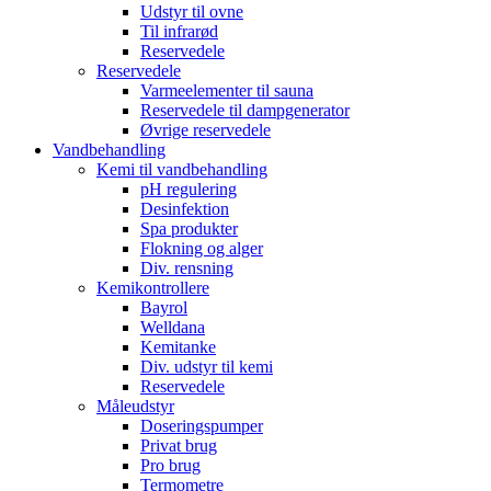
Udstyr til ovne
Til infrarød
Reservedele
Reservedele
Varmeelementer til sauna
Reservedele til dampgenerator
Øvrige reservedele
Vandbehandling
Kemi til vandbehandling
pH regulering
Desinfektion
Spa produkter
Flokning og alger
Div. rensning
Kemikontrollere
Bayrol
Welldana
Kemitanke
Div. udstyr til kemi
Reservedele
Måleudstyr
Doseringspumper
Privat brug
Pro brug
Termometre