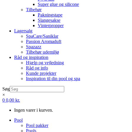
Super glue og silicone
Tilbehør
Pakningstape
Slangesakse
Vinterpropper
Lagersalg
SpaCare/Saniklar
Passion Aromaduft
Spazazz
Tilbehør udemiljø
Råd og inspiration
Hjælp og vejledning
Råd og info
Kunde projekter
Inspiration til din pool og spa
Søg
×
0
0,00
kr.
Ingen varer i kurven.
Pool
Pool pakker
Pools