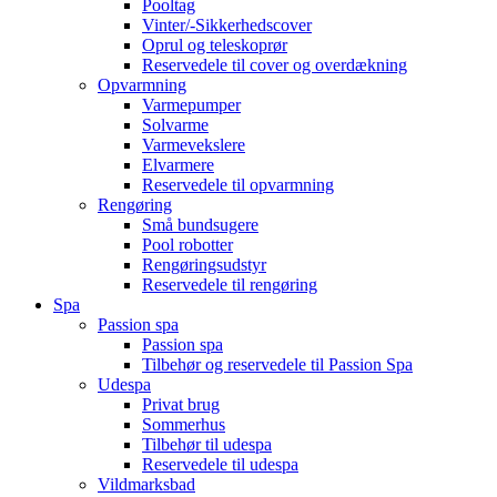
Pooltag
Vinter/-Sikkerhedscover
Oprul og teleskoprør
Reservedele til cover og overdækning
Opvarmning
Varmepumper
Solvarme
Varmevekslere
Elvarmere
Reservedele til opvarmning
Rengøring
Små bundsugere
Pool robotter
Rengøringsudstyr
Reservedele til rengøring
Spa
Passion spa
Passion spa
Tilbehør og reservedele til Passion Spa
Udespa
Privat brug
Sommerhus
Tilbehør til udespa
Reservedele til udespa
Vildmarksbad