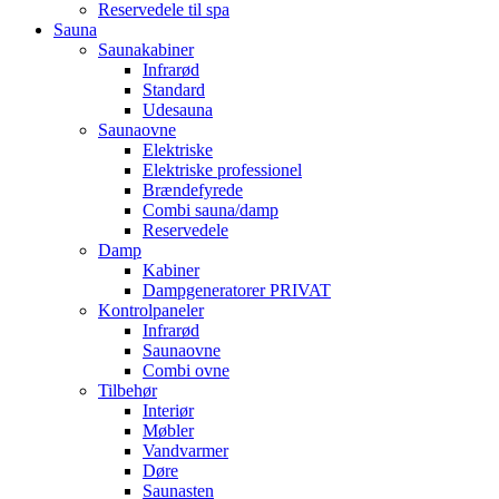
Reservedele til spa
Sauna
Saunakabiner
Infrarød
Standard
Udesauna
Saunaovne
Elektriske
Elektriske professionel
Brændefyrede
Combi sauna/damp
Reservedele
Damp
Kabiner
Dampgeneratorer PRIVAT
Kontrolpaneler
Infrarød
Saunaovne
Combi ovne
Tilbehør
Interiør
Møbler
Vandvarmer
Døre
Saunasten