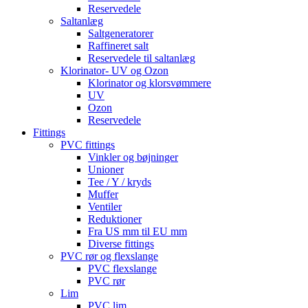
Reservedele
Saltanlæg
Saltgeneratorer
Raffineret salt
Reservedele til saltanlæg
Klorinator- UV og Ozon
Klorinator og klorsvømmere
UV
Ozon
Reservedele
Fittings
PVC fittings
Vinkler og bøjninger
Unioner
Tee / Y / kryds
Muffer
Ventiler
Reduktioner
Fra US mm til EU mm
Diverse fittings
PVC rør og flexslange
PVC flexslange
PVC rør
Lim
PVC lim