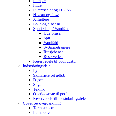
Pumper
Filtre
Filtermedier og DAISY
Niveau og flow
Affugtere
Folie og tilbehør
Sport / Leg / Vandfald
Ude bruser
Spil
Vandfald
Svømmetrænere
Rutsjebaner
Reservedele
Reservedele til pool udstyr
Indstøbningsdele
Lys
Skimmere og udløb
Dyser
Stiger
Teknik
Overløbsriste til pool
Reservedele til indstøbningsdele
Cover og overdækning
Termotæppe
Lamelcover