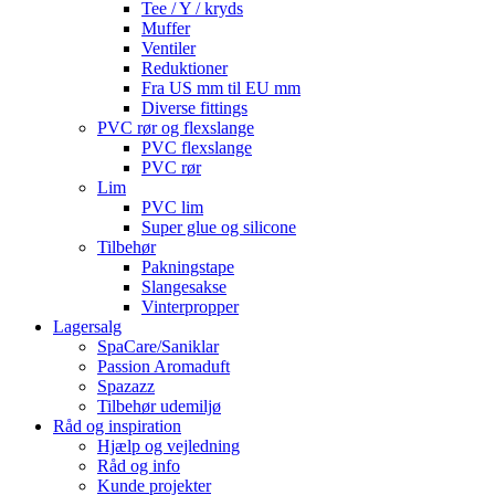
Tee / Y / kryds
Muffer
Ventiler
Reduktioner
Fra US mm til EU mm
Diverse fittings
PVC rør og flexslange
PVC flexslange
PVC rør
Lim
PVC lim
Super glue og silicone
Tilbehør
Pakningstape
Slangesakse
Vinterpropper
Lagersalg
SpaCare/Saniklar
Passion Aromaduft
Spazazz
Tilbehør udemiljø
Råd og inspiration
Hjælp og vejledning
Råd og info
Kunde projekter