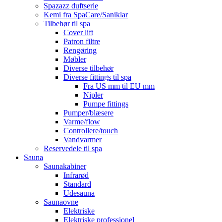
Spazazz duftserie
Kemi fra SpaCare/Saniklar
Tilbehør til spa
Cover lift
Patron filtre
Rengøring
Møbler
Diverse tilbehør
Diverse fittings til spa
Fra US mm til EU mm
Nipler
Pumpe fittings
Pumper/blæsere
Varme/flow
Controllere/touch
Vandvarmer
Reservedele til spa
Sauna
Saunakabiner
Infrarød
Standard
Udesauna
Saunaovne
Elektriske
Elektriske professionel