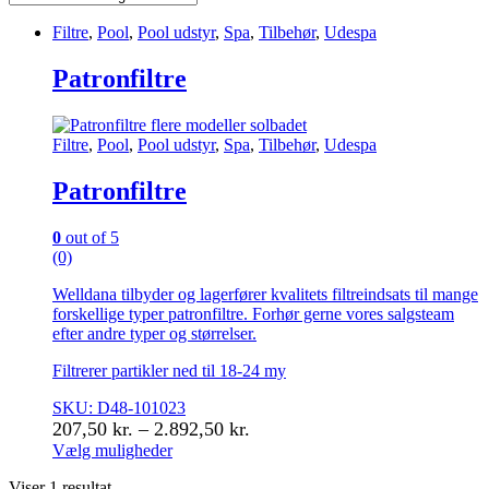
Filtre
,
Pool
,
Pool udstyr
,
Spa
,
Tilbehør
,
Udespa
Patronfiltre
Filtre
,
Pool
,
Pool udstyr
,
Spa
,
Tilbehør
,
Udespa
Patronfiltre
0
out of 5
(0)
Welldana tilbyder og lagerfører kvalitets filtreindsats til mange
forskellige typer patronfiltre. Forhør gerne vores salgsteam
efter andre typer og størrelser.
Filtrerer partikler ned til 18-24 my
SKU: D48-101023
Prisinterval:
207,50
kr.
–
2.892,50
kr.
207,50 kr.
Vælg muligheder
Dette
til
Viser 1 resultat
vare