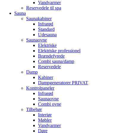
Vandvarmer
Reservedele til spa
Sauna
Saunakabiner
Infrarød
Standard
Udesauna
Saunaovne
Elektriske
Elektriske professionel
Brændefyrede
Combi sauna/damp
Reservedele
Damp
Kabiner
Dampgeneratorer PRIVAT
Kontrolpaneler
Infrarød
Saunaovne
Combi ovne
Tilbehør
Interiør
Møbler
Vandvarmer
Døre