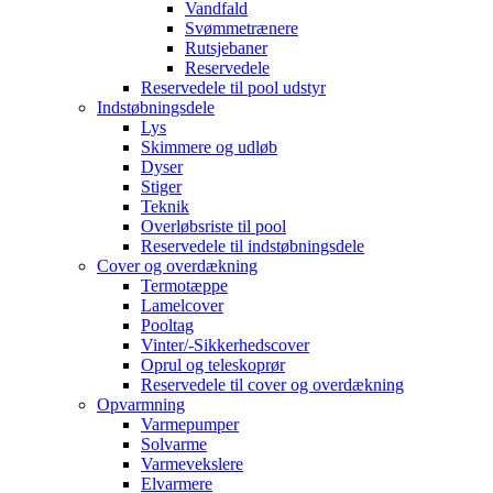
Vandfald
Svømmetrænere
Rutsjebaner
Reservedele
Reservedele til pool udstyr
Indstøbningsdele
Lys
Skimmere og udløb
Dyser
Stiger
Teknik
Overløbsriste til pool
Reservedele til indstøbningsdele
Cover og overdækning
Termotæppe
Lamelcover
Pooltag
Vinter/-Sikkerhedscover
Oprul og teleskoprør
Reservedele til cover og overdækning
Opvarmning
Varmepumper
Solvarme
Varmevekslere
Elvarmere