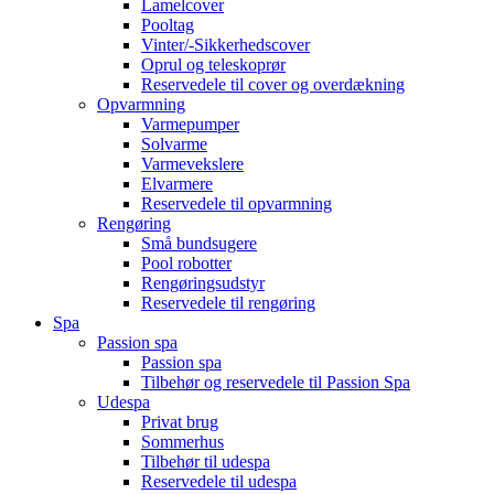
Lamelcover
Pooltag
Vinter/-Sikkerhedscover
Oprul og teleskoprør
Reservedele til cover og overdækning
Opvarmning
Varmepumper
Solvarme
Varmevekslere
Elvarmere
Reservedele til opvarmning
Rengøring
Små bundsugere
Pool robotter
Rengøringsudstyr
Reservedele til rengøring
Spa
Passion spa
Passion spa
Tilbehør og reservedele til Passion Spa
Udespa
Privat brug
Sommerhus
Tilbehør til udespa
Reservedele til udespa