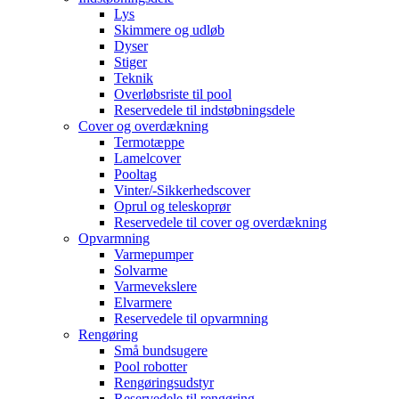
Lys
Skimmere og udløb
Dyser
Stiger
Teknik
Overløbsriste til pool
Reservedele til indstøbningsdele
Cover og overdækning
Termotæppe
Lamelcover
Pooltag
Vinter/-Sikkerhedscover
Oprul og teleskoprør
Reservedele til cover og overdækning
Opvarmning
Varmepumper
Solvarme
Varmevekslere
Elvarmere
Reservedele til opvarmning
Rengøring
Små bundsugere
Pool robotter
Rengøringsudstyr
Reservedele til rengøring