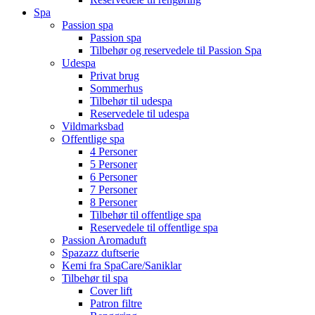
Spa
Passion spa
Passion spa
Tilbehør og reservedele til Passion Spa
Udespa
Privat brug
Sommerhus
Tilbehør til udespa
Reservedele til udespa
Vildmarksbad
Offentlige spa
4 Personer
5 Personer
6 Personer
7 Personer
8 Personer
Tilbehør til offentlige spa
Reservedele til offentlige spa
Passion Aromaduft
Spazazz duftserie
Kemi fra SpaCare/Saniklar
Tilbehør til spa
Cover lift
Patron filtre