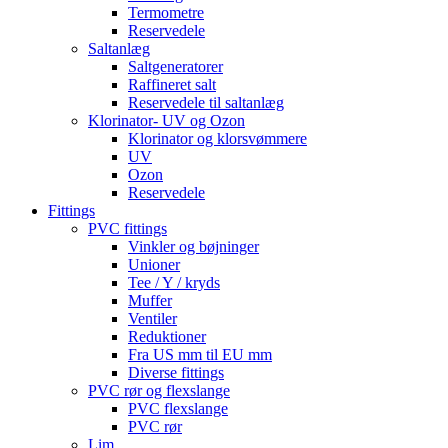
Termometre
Reservedele
Saltanlæg
Saltgeneratorer
Raffineret salt
Reservedele til saltanlæg
Klorinator- UV og Ozon
Klorinator og klorsvømmere
UV
Ozon
Reservedele
Fittings
PVC fittings
Vinkler og bøjninger
Unioner
Tee / Y / kryds
Muffer
Ventiler
Reduktioner
Fra US mm til EU mm
Diverse fittings
PVC rør og flexslange
PVC flexslange
PVC rør
Lim