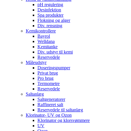
pH regulering
Desinfektion
Spa produkter
Flokning og alger
Div. rensning
Kemikontrollere
Bayrol
Welldana
Kemitanke
Div. udstyr til kemi
Reservedele
Måleudstyr
Doseringspumper
Privat brug
Pro brug
Termometre
Reservedele
Saltanlæg
Saltgeneratorer
Raffineret salt
Reservedele til saltanlæg
Klorinator- UV og Ozon
Klorinator og klorsvømmere
UV
Ozon