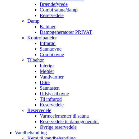
Brændefyrede
Combi sauna/damp
Reservedele
Damp
Kabiner
Dampgeneratorer PRIVAT
Kontrolpaneler
Infrarød
Saunaovne
Combi ovne
Tilbehør
Interiør
Møbler
Vandvarmer
Døre
Saunasten
Udstyr til ovne
Til infrarød
Reservedele
Reservedele
Varmeelementer til sauna
Reservedele til dampgenerator
Øvrige reservedele
Vandbehandling
Kemi til vandbehandling