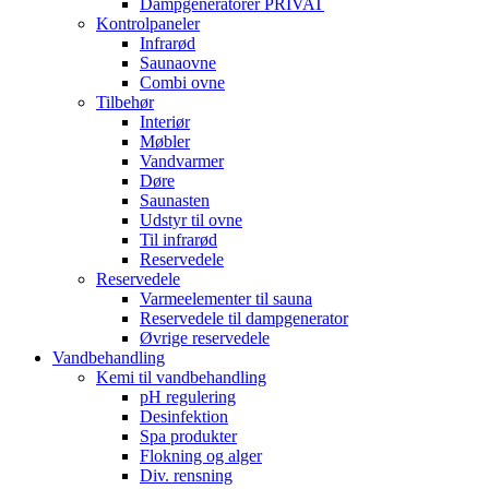
Dampgeneratorer PRIVAT
Kontrolpaneler
Infrarød
Saunaovne
Combi ovne
Tilbehør
Interiør
Møbler
Vandvarmer
Døre
Saunasten
Udstyr til ovne
Til infrarød
Reservedele
Reservedele
Varmeelementer til sauna
Reservedele til dampgenerator
Øvrige reservedele
Vandbehandling
Kemi til vandbehandling
pH regulering
Desinfektion
Spa produkter
Flokning og alger
Div. rensning