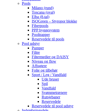
Pools
Milano (rund)
Toscana (oval)
Elba (8-tal)
ISOGreen – Styropor blokke
Fiberpools
PPP byggesystem
Pooltrapper
Reservedele til pools
Pool udstyr
Pumper
Filtre
Filtermedier og DAISY
Niveau og flow
Affugtere
Folie og tilbehør
Sport / Leg / Vandfald
Ude bruser
Spil
Vandfald
Svømmetrænere
Rutsjebaner
Reservedele
Reservedele til pool udstyr
Indstøbningsdele