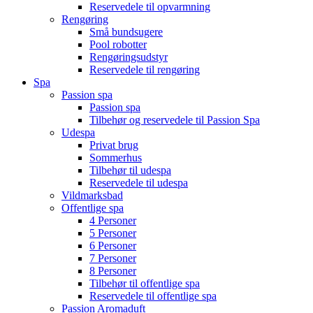
Reservedele til opvarmning
Rengøring
Små bundsugere
Pool robotter
Rengøringsudstyr
Reservedele til rengøring
Spa
Passion spa
Passion spa
Tilbehør og reservedele til Passion Spa
Udespa
Privat brug
Sommerhus
Tilbehør til udespa
Reservedele til udespa
Vildmarksbad
Offentlige spa
4 Personer
5 Personer
6 Personer
7 Personer
8 Personer
Tilbehør til offentlige spa
Reservedele til offentlige spa
Passion Aromaduft