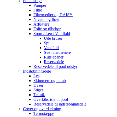
Pool udstyr
Pumper
Filtre
Filtermedier og DAISY
Niveau og flow
Affugtere
Folie og tilbehør
Sport / Leg / Vandfald
Ude bruser
Spil
Vandfald
Svømmetrænere
Rutsjebaner
Reservedele
Reservedele til pool udstyr
Indstøbningsdele
Lys
Skimmere og udløb
Dyser
Stiger
Teknik
Overløbsriste til pool
Reservedele til indstøbningsdele
Cover og overdækning
Termotæppe