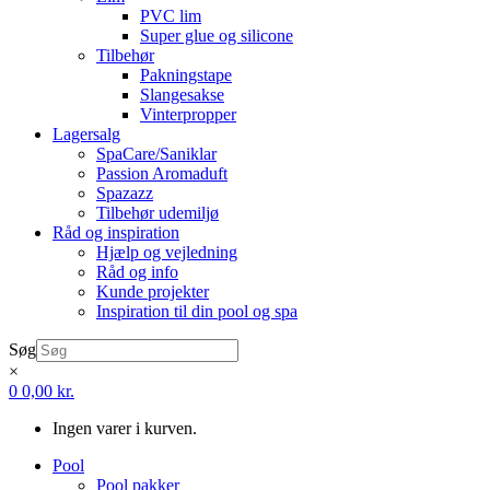
PVC lim
Super glue og silicone
Tilbehør
Pakningstape
Slangesakse
Vinterpropper
Lagersalg
SpaCare/Saniklar
Passion Aromaduft
Spazazz
Tilbehør udemiljø
Råd og inspiration
Hjælp og vejledning
Råd og info
Kunde projekter
Inspiration til din pool og spa
Søg
×
0
0,00
kr.
Ingen varer i kurven.
Pool
Pool pakker