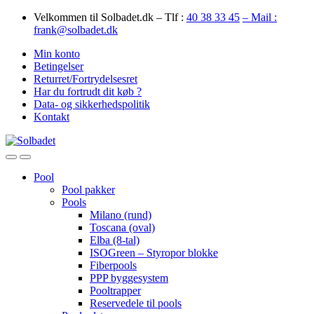
Skip
Skip
Velkommen til Solbadet.dk – Tlf :
40 38 33 45
– Mail :
to
to
frank@solbadet.dk
navigation
content
Min konto
Betingelser
Returret/Fortrydelsesret
Har du fortrudt dit køb ?
Data- og sikkerhedspolitik
Kontakt
Open
Close
Pool
Pool pakker
Pools
Milano (rund)
Toscana (oval)
Elba (8-tal)
ISOGreen – Styropor blokke
Fiberpools
PPP byggesystem
Pooltrapper
Reservedele til pools