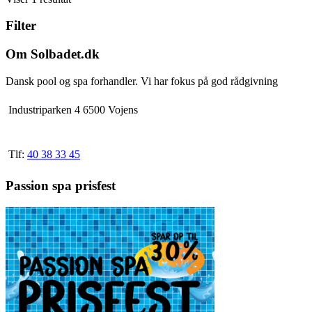
2.892,50 kr.
har
Filter
flere
varianter.
Mulighederne
Om Solbadet.dk
kan
vælges
Dansk pool og spa forhandler. Vi har fokus på god rådgivning
på
varesiden
Industriparken 4 6500 Vojens
Tlf:
40 38 33 45
Passion spa prisfest