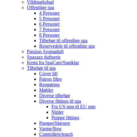
Vildmarksbad
Offentlige spa
4 Personer
5 Personer
6 Personer
7 Personer
8 Personer
Tilbehør til offentlige spa
Reservedele til offentlige spa
Passion Aromaduft
Spazazz duftserie
Kemi fra SpaCare/Saniklar
Tilbehør til spa
Cover lift
Patron filtre
Rengøring
Møbler
Diverse tilbehør
Diverse fittings til spa
Fra US mm til EU mm
Nipler
Pumpe fittings
Pumper/blæsere
Varme/flow
Controllere/touch