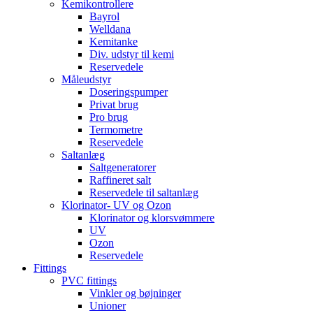
Kemikontrollere
Bayrol
Welldana
Kemitanke
Div. udstyr til kemi
Reservedele
Måleudstyr
Doseringspumper
Privat brug
Pro brug
Termometre
Reservedele
Saltanlæg
Saltgeneratorer
Raffineret salt
Reservedele til saltanlæg
Klorinator- UV og Ozon
Klorinator og klorsvømmere
UV
Ozon
Reservedele
Fittings
PVC fittings
Vinkler og bøjninger
Unioner