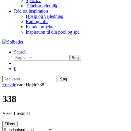
Spazazz
Tilbehør udemiljø
Råd og inspiration
Hjælp og vejledning
Råd og info
Kunde projekter
Inspiration til din pool og spa
Search
Søg
Søg
efter:
0
Søg
Søg
efter:
Forside
Vare Højde
338
338
Viser 1 resultat
Filters