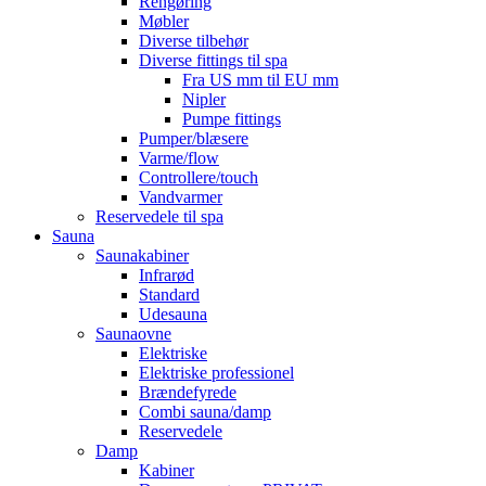
Rengøring
Møbler
Diverse tilbehør
Diverse fittings til spa
Fra US mm til EU mm
Nipler
Pumpe fittings
Pumper/blæsere
Varme/flow
Controllere/touch
Vandvarmer
Reservedele til spa
Sauna
Saunakabiner
Infrarød
Standard
Udesauna
Saunaovne
Elektriske
Elektriske professionel
Brændefyrede
Combi sauna/damp
Reservedele
Damp
Kabiner