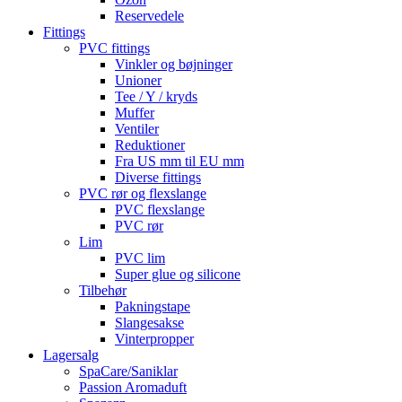
Reservedele
Fittings
PVC fittings
Vinkler og bøjninger
Unioner
Tee / Y / kryds
Muffer
Ventiler
Reduktioner
Fra US mm til EU mm
Diverse fittings
PVC rør og flexslange
PVC flexslange
PVC rør
Lim
PVC lim
Super glue og silicone
Tilbehør
Pakningstape
Slangesakse
Vinterpropper
Lagersalg
SpaCare/Saniklar
Passion Aromaduft