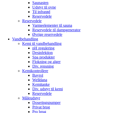
Saunasten
Udstyr til ovne
Til infrarød
Reservedele
Reservedele
Varmeelementer til sauna
Reservedele til dampgenerator
Øvrige reservedele
Vandbehandling
Kemi til vandbehandling
pH regulering
Desinfektion
Spa produkter
Flokning og alger
Div. rensning
Kemikontrollere
Bayrol
Welldana
Kemitanke
Div. udstyr til kemi
Reservedele
Måleudstyr
Doseringspumper
Privat brug
Pro brug