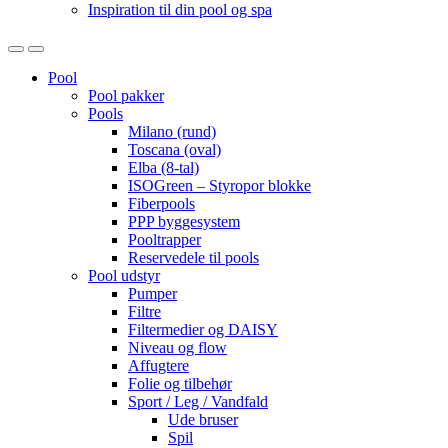
Inspiration til din pool og spa
Open
Close
Pool
Pool pakker
Pools
Milano (rund)
Toscana (oval)
Elba (8-tal)
ISOGreen – Styropor blokke
Fiberpools
PPP byggesystem
Pooltrapper
Reservedele til pools
Pool udstyr
Pumper
Filtre
Filtermedier og DAISY
Niveau og flow
Affugtere
Folie og tilbehør
Sport / Leg / Vandfald
Ude bruser
Spil