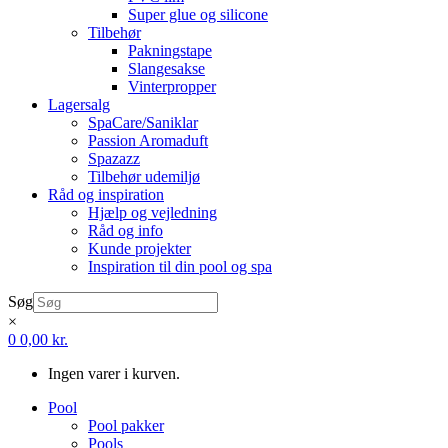
Super glue og silicone
Tilbehør
Pakningstape
Slangesakse
Vinterpropper
Lagersalg
SpaCare/Saniklar
Passion Aromaduft
Spazazz
Tilbehør udemiljø
Råd og inspiration
Hjælp og vejledning
Råd og info
Kunde projekter
Inspiration til din pool og spa
Søg
×
0
0,00
kr.
Ingen varer i kurven.
Pool
Pool pakker
Pools