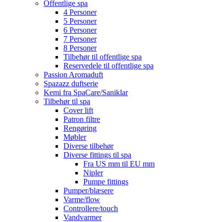
Offentlige spa
4 Personer
5 Personer
6 Personer
7 Personer
8 Personer
Tilbehør til offentlige spa
Reservedele til offentlige spa
Passion Aromaduft
Spazazz duftserie
Kemi fra SpaCare/Saniklar
Tilbehør til spa
Cover lift
Patron filtre
Rengøring
Møbler
Diverse tilbehør
Diverse fittings til spa
Fra US mm til EU mm
Nipler
Pumpe fittings
Pumper/blæsere
Varme/flow
Controllere/touch
Vandvarmer