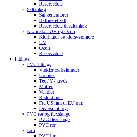
Reservedele
Saltanlæg
Saltgeneratorer
Raffineret salt
Reservedele til saltanlæg
Klorinator- UV og Ozon
Klorinator og klorsvømmere
UV
Ozon
Reservedele
Fittings
PVC fittings
Vinkler og bøjninger
Unioner
Tee / Y / kryds
Muffer
Ventiler
Reduktioner
Fra US mm til EU mm
Diverse fittings
PVC rør og flexslange
PVC flexslange
PVC rør
Lim
PVC lim