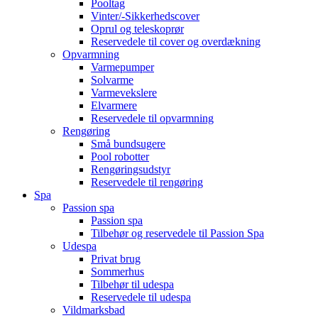
Pooltag
Vinter/-Sikkerhedscover
Oprul og teleskoprør
Reservedele til cover og overdækning
Opvarmning
Varmepumper
Solvarme
Varmevekslere
Elvarmere
Reservedele til opvarmning
Rengøring
Små bundsugere
Pool robotter
Rengøringsudstyr
Reservedele til rengøring
Spa
Passion spa
Passion spa
Tilbehør og reservedele til Passion Spa
Udespa
Privat brug
Sommerhus
Tilbehør til udespa
Reservedele til udespa
Vildmarksbad