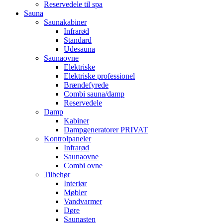
Reservedele til spa
Sauna
Saunakabiner
Infrarød
Standard
Udesauna
Saunaovne
Elektriske
Elektriske professionel
Brændefyrede
Combi sauna/damp
Reservedele
Damp
Kabiner
Dampgeneratorer PRIVAT
Kontrolpaneler
Infrarød
Saunaovne
Combi ovne
Tilbehør
Interiør
Møbler
Vandvarmer
Døre
Saunasten