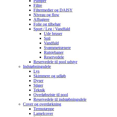
Pumper
Filtre
Filtermedier og DAISY
Niveau og flow
Affugtere
Folie og tilbehør
Sport / Leg / Vandfald
Ude bruser
Spil
Vandfald
Svømmetrænere
Rutsjebaner
Reservedele
Reservedele til pool udstyr
Indstøbningsdele
Lys
Skimmere og udløb
Dyser
Stiger
Teknik
Overløbsriste til pool
Reservedele til indstøbningsdele
Cover og overdækning
Termotæppe
Lamelcover