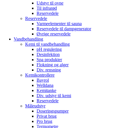
Udstyr til ovne
Til infrarød
Reservedele
Reservedele
Varmeelementer til sauna
Reservedele til dampgenerator
Øvrige reservedele
Vandbehandling
Kemi til vandbehandling
pH regulering
Desinfektion
Spa produkter
Flokning og alger
Div. rensning
Kemikontrollere
Bayrol
Welldana
Kemitanke
Div. udstyr til kemi
Reservedele
Måleudstyr
Doseringspumper
Privat brug
Pro brug
Termometre