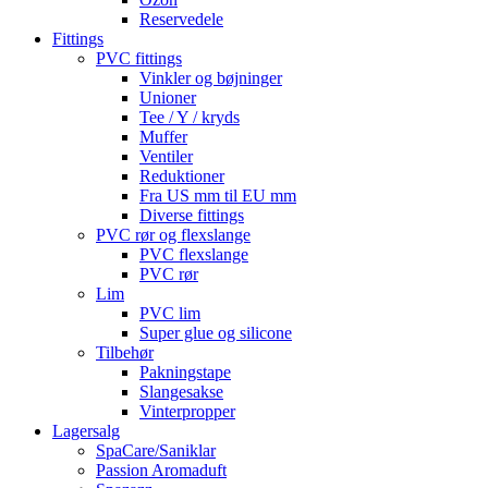
Reservedele
Fittings
PVC fittings
Vinkler og bøjninger
Unioner
Tee / Y / kryds
Muffer
Ventiler
Reduktioner
Fra US mm til EU mm
Diverse fittings
PVC rør og flexslange
PVC flexslange
PVC rør
Lim
PVC lim
Super glue og silicone
Tilbehør
Pakningstape
Slangesakse
Vinterpropper
Lagersalg
SpaCare/Saniklar
Passion Aromaduft