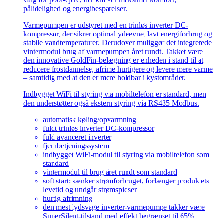
pålidelighed og energibesparelser.
Varmepumpen er udstyret med en trinløs inverter DC-
kompressor, der sikrer optimal ydeevne, lavt energiforbrug og
stabile vandtemperaturer. Derudover muliggør det integrerede
vintermodul brug af varmepumpen året rundt. Takket være
den innovative GoldFin-belægning er enheden i stand til at
reducere frostdannelse, afrime hurtigere og levere mere varme
– samtidig med at den er mere holdbar i kystområder.
Indbygget WiFi til styring via mobiltelefon er standard, men
den understøtter også ekstern styring via RS485 Modbus.
automatisk køling/opvarmning
fuldt trinløs inverter DC-kompressor
fuld avanceret inverter
fjernbetjeningssystem
indbygget WiFi-modul til styring via mobiltelefon som
standard
vintermodul til brug året rundt som standard
soft start: sænker strømforbruget, forlænger produktets
levetid og undgår strømspidser
hurtig afrimning
den mest lydsvage inverter-varmepumpe takker være
SuperSilent-tilstand med effekt begrænset til 65%