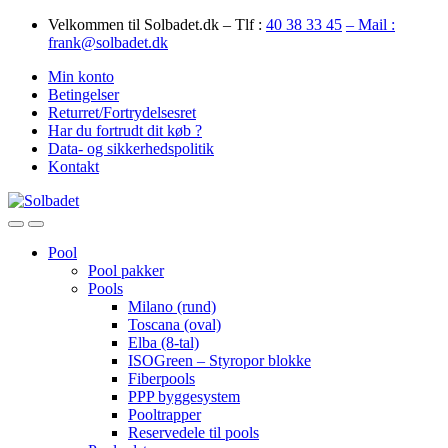
Skip
Skip
Velkommen til Solbadet.dk – Tlf :
40 38 33 45
– Mail :
to
to
frank@solbadet.dk
navigation
content
Min konto
Betingelser
Returret/Fortrydelsesret
Har du fortrudt dit køb ?
Data- og sikkerhedspolitik
Kontakt
Open
Close
Pool
Pool pakker
Pools
Milano (rund)
Toscana (oval)
Elba (8-tal)
ISOGreen – Styropor blokke
Fiberpools
PPP byggesystem
Pooltrapper
Reservedele til pools