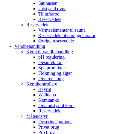
Saunasten
Udstyr til ovne
Til infrarød
Reservedele
Reservedele
Varmeelementer til sauna
Reservedele til dampgenerator
Øvrige reservedele
Vandbehandling
Kemi til vandbehandling
pH regulering
Desinfektion
Spa produkter
Flokning og alger
Div. rensning
Kemikontrollere
Bayrol
Welldana
Kemitanke
Div. udstyr til kemi
Reservedele
Måleudstyr
Doseringspumper
Privat brug
Pro brug