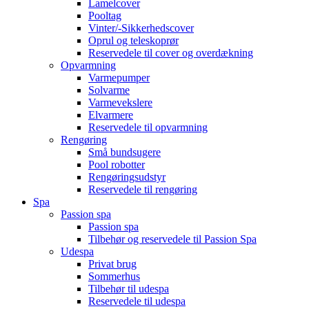
Lamelcover
Pooltag
Vinter/-Sikkerhedscover
Oprul og teleskoprør
Reservedele til cover og overdækning
Opvarmning
Varmepumper
Solvarme
Varmevekslere
Elvarmere
Reservedele til opvarmning
Rengøring
Små bundsugere
Pool robotter
Rengøringsudstyr
Reservedele til rengøring
Spa
Passion spa
Passion spa
Tilbehør og reservedele til Passion Spa
Udespa
Privat brug
Sommerhus
Tilbehør til udespa
Reservedele til udespa