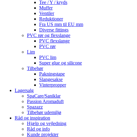
Tee / Y / kryds
Muffer
Ventiler
Reduktioner
Fra US mm til EU mm
Diverse fittings
PVC rør og flexslange
PVC flexslange
PVC rør
Lim
PVC lim
Super glue og silicone
Tilbehør
Pakningstape
Slangesakse
Vinterpropper
Lagersalg
SpaCare/Saniklar
Passion Aromaduft
Spazazz
Tilbehør udemiljø
Råd og inspiration
Hjælp og vejledning
Råd og info
Kunde projekter