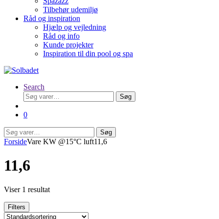
Spazazz
Tilbehør udemiljø
Råd og inspiration
Hjælp og vejledning
Råd og info
Kunde projekter
Inspiration til din pool og spa
Search
Søg
Søg
efter:
0
Søg
Søg
efter:
Forside
Vare KW @15°C luft
11,6
11,6
Viser 1 resultat
Filters