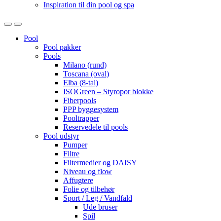
Inspiration til din pool og spa
Open
Close
Pool
Pool pakker
Pools
Milano (rund)
Toscana (oval)
Elba (8-tal)
ISOGreen – Styropor blokke
Fiberpools
PPP byggesystem
Pooltrapper
Reservedele til pools
Pool udstyr
Pumper
Filtre
Filtermedier og DAISY
Niveau og flow
Affugtere
Folie og tilbehør
Sport / Leg / Vandfald
Ude bruser
Spil