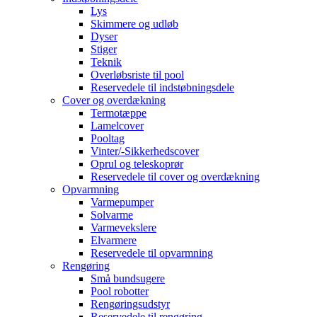
Lys
Skimmere og udløb
Dyser
Stiger
Teknik
Overløbsriste til pool
Reservedele til indstøbningsdele
Cover og overdækning
Termotæppe
Lamelcover
Pooltag
Vinter/-Sikkerhedscover
Oprul og teleskoprør
Reservedele til cover og overdækning
Opvarmning
Varmepumper
Solvarme
Varmevekslere
Elvarmere
Reservedele til opvarmning
Rengøring
Små bundsugere
Pool robotter
Rengøringsudstyr
Reservedele til rengøring