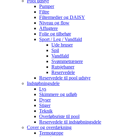
Pool udstyr
Pumper
Filtre
Filtermedier og DAISY
Niveau og flow
Affugtere
Folie og tilbehør
Sport / Leg / Vandfald
Ude bruser
Spil
Vandfald
Svømmetrænere
Rutsjebaner
Reservedele
Reservedele til pool udstyr
Indstøbningsdele
Lys
Skimmere og udløb
Dyser
Stiger
Teknik
Overløbsriste til pool
Reservedele til indstøbningsdele
Cover og overdækning
Termotæppe