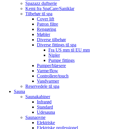
Spazazz duftserie
Kemi fra SpaCare/Saniklar
Tilbehør til spa
Cover lift
Patron filtre
Rengøring
Møbler
Diverse tilbehør
Diverse fittings til spa
Fra US mm til EU mm
Nipler
Pumpe fittings
Pumper/blæsere
Varme/flow
Controllere/touch
Vandvarmer
Reservedele til spa
Sauna
Saunakabiner
Infrarød
Standard
Udesauna
Saunaovne
Elektriske
Elektriske professionel