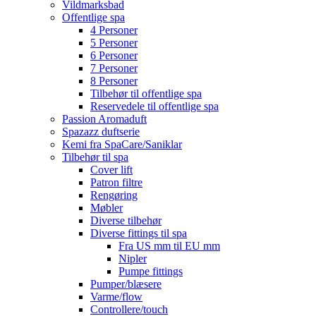
Vildmarksbad
Offentlige spa
4 Personer
5 Personer
6 Personer
7 Personer
8 Personer
Tilbehør til offentlige spa
Reservedele til offentlige spa
Passion Aromaduft
Spazazz duftserie
Kemi fra SpaCare/Saniklar
Tilbehør til spa
Cover lift
Patron filtre
Rengøring
Møbler
Diverse tilbehør
Diverse fittings til spa
Fra US mm til EU mm
Nipler
Pumpe fittings
Pumper/blæsere
Varme/flow
Controllere/touch