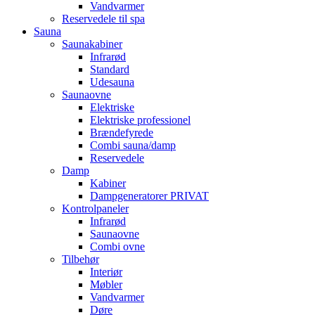
Vandvarmer
Reservedele til spa
Sauna
Saunakabiner
Infrarød
Standard
Udesauna
Saunaovne
Elektriske
Elektriske professionel
Brændefyrede
Combi sauna/damp
Reservedele
Damp
Kabiner
Dampgeneratorer PRIVAT
Kontrolpaneler
Infrarød
Saunaovne
Combi ovne
Tilbehør
Interiør
Møbler
Vandvarmer
Døre