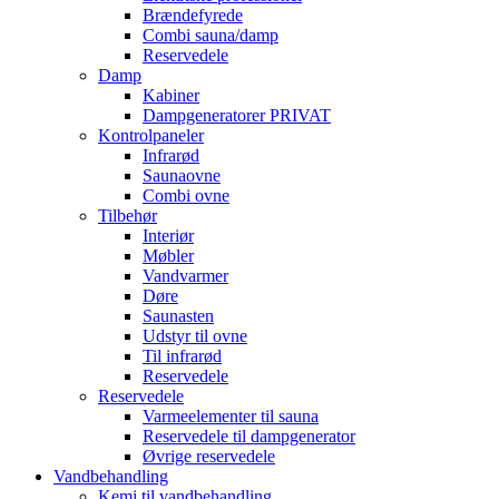
Brændefyrede
Combi sauna/damp
Reservedele
Damp
Kabiner
Dampgeneratorer PRIVAT
Kontrolpaneler
Infrarød
Saunaovne
Combi ovne
Tilbehør
Interiør
Møbler
Vandvarmer
Døre
Saunasten
Udstyr til ovne
Til infrarød
Reservedele
Reservedele
Varmeelementer til sauna
Reservedele til dampgenerator
Øvrige reservedele
Vandbehandling
Kemi til vandbehandling