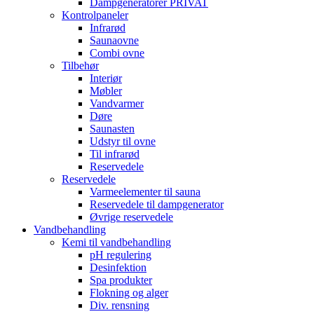
Dampgeneratorer PRIVAT
Kontrolpaneler
Infrarød
Saunaovne
Combi ovne
Tilbehør
Interiør
Møbler
Vandvarmer
Døre
Saunasten
Udstyr til ovne
Til infrarød
Reservedele
Reservedele
Varmeelementer til sauna
Reservedele til dampgenerator
Øvrige reservedele
Vandbehandling
Kemi til vandbehandling
pH regulering
Desinfektion
Spa produkter
Flokning og alger
Div. rensning