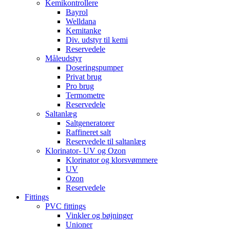
Kemikontrollere
Bayrol
Welldana
Kemitanke
Div. udstyr til kemi
Reservedele
Måleudstyr
Doseringspumper
Privat brug
Pro brug
Termometre
Reservedele
Saltanlæg
Saltgeneratorer
Raffineret salt
Reservedele til saltanlæg
Klorinator- UV og Ozon
Klorinator og klorsvømmere
UV
Ozon
Reservedele
Fittings
PVC fittings
Vinkler og bøjninger
Unioner