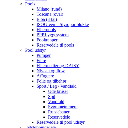
Pools
Milano (rund)
Toscana (oval)
Elba (8-tal)
ISOGreen – Styropor blokke
Fiberpools
PPP byggesystem
Pooltrapper
Reservedele til pools
Pool udstyr
Pumper
Filtre
Filtermedier og DAISY
Niveau og flow
Affugtere
Folie og tilbehør
Sport / Leg / Vandfald
Ude bruser
Spil
Vandfald
Svømmetrænere
Rutsjebaner
Reservedele
Reservedele til pool udstyr
Indstøbningsdele