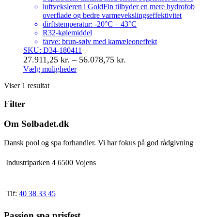
luftveksleren i GoldFin tilbyder en mere hydrofob
overflade og bedre varmevekslingseffektivitet
dirftstemperatur: -20°C – 43°C
R32-kølemiddel
farve: brun-sølv med kamæleoneffekt
SKU: D34-180411
Prisinterval:
27.911,25
kr.
–
56.078,75
kr.
27.911,25 kr.
Vælg muligheder
Dette
til
Viser 1 resultat
vare
56.078,75 kr.
har
Filter
flere
varianter.
Mulighederne
Om Solbadet.dk
kan
vælges
Dansk pool og spa forhandler. Vi har fokus på god rådgivning
på
varesiden
Industriparken 4 6500 Vojens
Tlf:
40 38 33 45
Passion spa prisfest