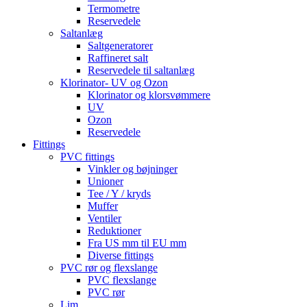
Termometre
Reservedele
Saltanlæg
Saltgeneratorer
Raffineret salt
Reservedele til saltanlæg
Klorinator- UV og Ozon
Klorinator og klorsvømmere
UV
Ozon
Reservedele
Fittings
PVC fittings
Vinkler og bøjninger
Unioner
Tee / Y / kryds
Muffer
Ventiler
Reduktioner
Fra US mm til EU mm
Diverse fittings
PVC rør og flexslange
PVC flexslange
PVC rør
Lim