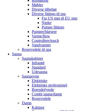
Rengøring
Møbler
Diverse tilbehør
Diverse fittings til spa
Fra US mm til EU mm
Nipler
Pumpe fittings
Pumper/blæsere
Varme/flow
Controllere/touch
Vandvarmer
Reservedele til spa
Sauna
Saunakabiner
Infrarød
Standard
Udesauna
Saunaovne
Elektriske
Elektriske professionel
Brændefyrede
Combi sauna/damp
Reservedele
Damp
Kabiner