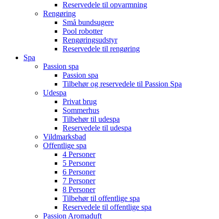
Reservedele til opvarmning
Rengøring
Små bundsugere
Pool robotter
Rengøringsudstyr
Reservedele til rengøring
Spa
Passion spa
Passion spa
Tilbehør og reservedele til Passion Spa
Udespa
Privat brug
Sommerhus
Tilbehør til udespa
Reservedele til udespa
Vildmarksbad
Offentlige spa
4 Personer
5 Personer
6 Personer
7 Personer
8 Personer
Tilbehør til offentlige spa
Reservedele til offentlige spa
Passion Aromaduft