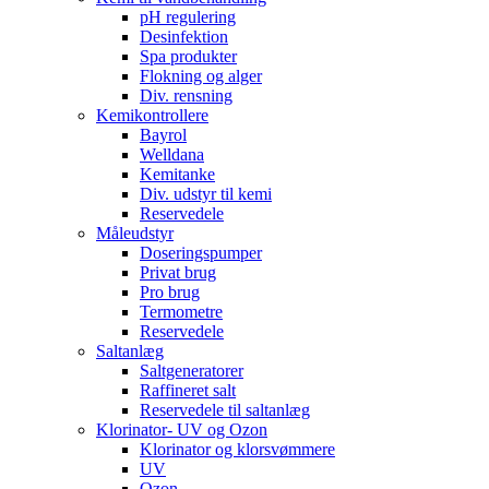
pH regulering
Desinfektion
Spa produkter
Flokning og alger
Div. rensning
Kemikontrollere
Bayrol
Welldana
Kemitanke
Div. udstyr til kemi
Reservedele
Måleudstyr
Doseringspumper
Privat brug
Pro brug
Termometre
Reservedele
Saltanlæg
Saltgeneratorer
Raffineret salt
Reservedele til saltanlæg
Klorinator- UV og Ozon
Klorinator og klorsvømmere
UV
Ozon