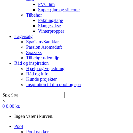
PVC lim
Super glue og silicone
Tilbehør
Pakningstape
Slangesakse
Vinterpropper
Lagersalg
SpaCare/Saniklar
Passion Aromaduft
Spazazz
Tilbehør udemiljø
Råd og inspiration
Hjælp og vejledning
Råd og info
Kunde projekter
Inspiration til din pool og spa
Søg
×
0
0,00
kr.
Ingen varer i kurven.
Pool
Pool pakker