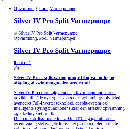
Opvarmning
,
Pool
,
Varmepumper
Silver IV Pro Split Varmepumpe
Opvarmning
,
Pool
,
Varmepumper
Silver IV Pro Split Varmepumpe
0
out of 5
(0)
Silver IV Pro – split-varmepumpe til opvarmning og
afkøling af swimmingpoolen året rundt.
Silver IV Pro er en højtydende split-varmepumpe, der er
udviklet til både nye og eksisterende swimmingpools. Med
avanceret Full-Inverter teknologi, et split-system og
intelligente styringsfunktioner sikrer den effektiv opvarmning
og afkøling året rundt.
Det har et driftsområde fra -20 til 43°C og garanterer en
usændvanlig støjsvag drift, hvilket gør den til det perfekte
valg for pool-ejere, der kræver maksimal komfort,