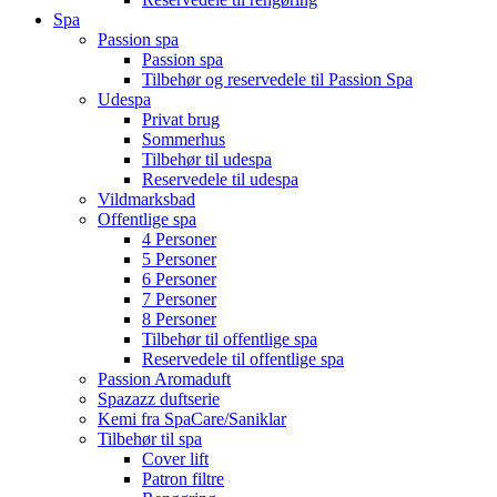
Spa
Passion spa
Passion spa
Tilbehør og reservedele til Passion Spa
Udespa
Privat brug
Sommerhus
Tilbehør til udespa
Reservedele til udespa
Vildmarksbad
Offentlige spa
4 Personer
5 Personer
6 Personer
7 Personer
8 Personer
Tilbehør til offentlige spa
Reservedele til offentlige spa
Passion Aromaduft
Spazazz duftserie
Kemi fra SpaCare/Saniklar
Tilbehør til spa
Cover lift
Patron filtre