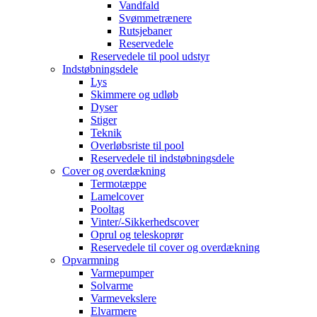
Vandfald
Svømmetrænere
Rutsjebaner
Reservedele
Reservedele til pool udstyr
Indstøbningsdele
Lys
Skimmere og udløb
Dyser
Stiger
Teknik
Overløbsriste til pool
Reservedele til indstøbningsdele
Cover og overdækning
Termotæppe
Lamelcover
Pooltag
Vinter/-Sikkerhedscover
Oprul og teleskoprør
Reservedele til cover og overdækning
Opvarmning
Varmepumper
Solvarme
Varmevekslere
Elvarmere