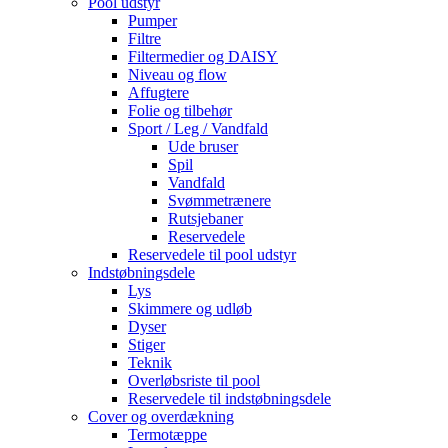
Pool udstyr
Pumper
Filtre
Filtermedier og DAISY
Niveau og flow
Affugtere
Folie og tilbehør
Sport / Leg / Vandfald
Ude bruser
Spil
Vandfald
Svømmetrænere
Rutsjebaner
Reservedele
Reservedele til pool udstyr
Indstøbningsdele
Lys
Skimmere og udløb
Dyser
Stiger
Teknik
Overløbsriste til pool
Reservedele til indstøbningsdele
Cover og overdækning
Termotæppe