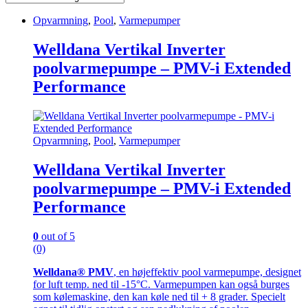
Opvarmning
,
Pool
,
Varmepumper
Welldana Vertikal Inverter
poolvarmepumpe – PMV-i Extended
Performance
Opvarmning
,
Pool
,
Varmepumper
Welldana Vertikal Inverter
poolvarmepumpe – PMV-i Extended
Performance
0
out of 5
(0)
Welldana® PMV
, en højeffektiv pool varmepumpe, designet
for luft temp. ned til -15°C. Varmepumpen kan også burges
som kølemaskine, den kan køle ned til + 8 grader. Specielt