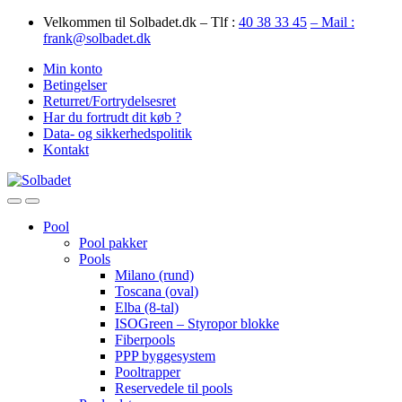
Skip
Skip
Velkommen til Solbadet.dk – Tlf :
40 38 33 45
– Mail :
to
to
frank@solbadet.dk
navigation
content
Min konto
Betingelser
Returret/Fortrydelsesret
Har du fortrudt dit køb ?
Data- og sikkerhedspolitik
Kontakt
Open
Close
Pool
Pool pakker
Pools
Milano (rund)
Toscana (oval)
Elba (8-tal)
ISOGreen – Styropor blokke
Fiberpools
PPP byggesystem
Pooltrapper
Reservedele til pools