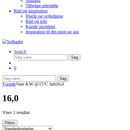
Spazazz
Tilbehør udemiljø
Råd og inspiration
Hjælp og vejledning
Råd og info
Kunde projekter
Inspiration til din pool og spa
Search
Søg
Søg
efter:
0
Søg
Søg
efter:
Forside
Vare KW @15°C luft
16,0
16,0
Viser 1 resultat
Filters