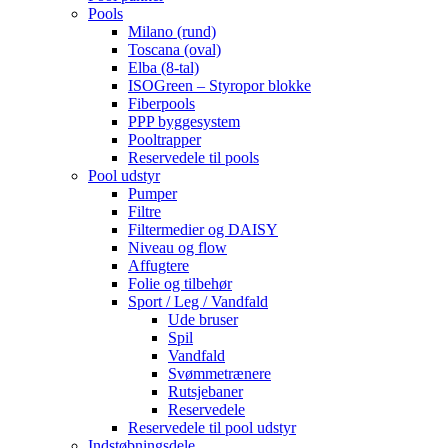
Pools
Milano (rund)
Toscana (oval)
Elba (8-tal)
ISOGreen – Styropor blokke
Fiberpools
PPP byggesystem
Pooltrapper
Reservedele til pools
Pool udstyr
Pumper
Filtre
Filtermedier og DAISY
Niveau og flow
Affugtere
Folie og tilbehør
Sport / Leg / Vandfald
Ude bruser
Spil
Vandfald
Svømmetrænere
Rutsjebaner
Reservedele
Reservedele til pool udstyr
Indstøbningsdele