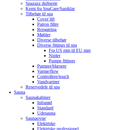
Spazazz duftserie
Kemi fra SpaCare/Saniklar
Tilbehør til spa
Cover lift
Patron filtre
Rengøring
Møbler
Diverse tilbehør
Diverse fittings til spa
Fra US mm til EU mm
Nipler
Pumpe fittings
Pumper/blæsere
Varme/flow
Controllere/touch
Vandvarmer
Reservedele til spa
Sauna
Saunakabiner
Infrarød
Standard
Udesauna
Saunaovne
Elektriske
Elektriske professionel