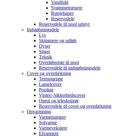
Vandfald
Svømmetrænere
Rutsjebaner
Reservedele
Reservedele til pool udstyr
Indstøbningsdele
Lys
Skimmere og udløb
Dyser
Stiger
Teknik
Overløbsriste til pool
Reservedele til indstøbningsdele
Cover og overdækning
Termotæppe
Lamelcover
Pooltag
Vinter/-Sikkerhedscover
Oprul og teleskoprør
Reservedele til cover og overdækning
Opvarmning
Varmepumper
Solvarme
Varmevekslere
Elvarmere