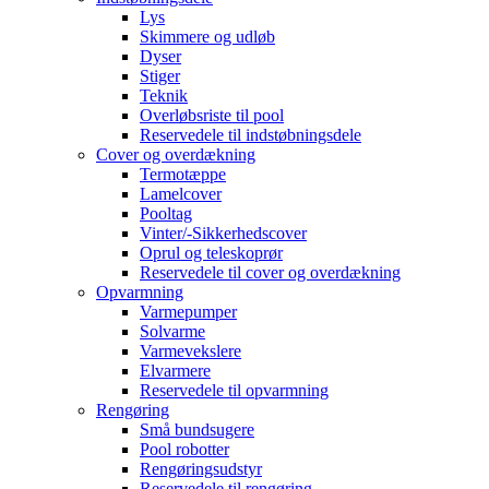
Lys
Skimmere og udløb
Dyser
Stiger
Teknik
Overløbsriste til pool
Reservedele til indstøbningsdele
Cover og overdækning
Termotæppe
Lamelcover
Pooltag
Vinter/-Sikkerhedscover
Oprul og teleskoprør
Reservedele til cover og overdækning
Opvarmning
Varmepumper
Solvarme
Varmevekslere
Elvarmere
Reservedele til opvarmning
Rengøring
Små bundsugere
Pool robotter
Rengøringsudstyr
Reservedele til rengøring