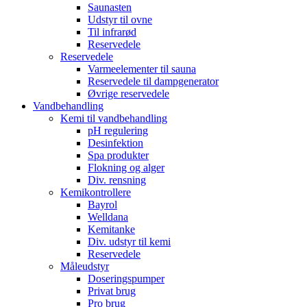
Saunasten
Udstyr til ovne
Til infrarød
Reservedele
Reservedele
Varmeelementer til sauna
Reservedele til dampgenerator
Øvrige reservedele
Vandbehandling
Kemi til vandbehandling
pH regulering
Desinfektion
Spa produkter
Flokning og alger
Div. rensning
Kemikontrollere
Bayrol
Welldana
Kemitanke
Div. udstyr til kemi
Reservedele
Måleudstyr
Doseringspumper
Privat brug
Pro brug