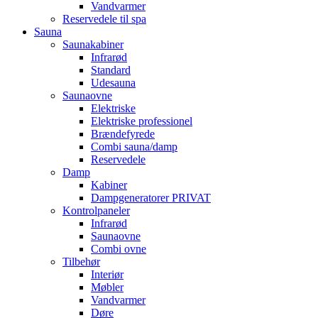
Vandvarmer
Reservedele til spa
Sauna
Saunakabiner
Infrarød
Standard
Udesauna
Saunaovne
Elektriske
Elektriske professionel
Brændefyrede
Combi sauna/damp
Reservedele
Damp
Kabiner
Dampgeneratorer PRIVAT
Kontrolpaneler
Infrarød
Saunaovne
Combi ovne
Tilbehør
Interiør
Møbler
Vandvarmer
Døre