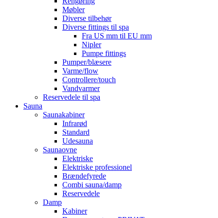
Rengøring
Møbler
Diverse tilbehør
Diverse fittings til spa
Fra US mm til EU mm
Nipler
Pumpe fittings
Pumper/blæsere
Varme/flow
Controllere/touch
Vandvarmer
Reservedele til spa
Sauna
Saunakabiner
Infrarød
Standard
Udesauna
Saunaovne
Elektriske
Elektriske professionel
Brændefyrede
Combi sauna/damp
Reservedele
Damp
Kabiner