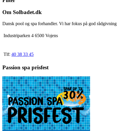
Filter
varianter.
Mulighederne
Om Solbadet.dk
kan
vælges
Dansk pool og spa forhandler. Vi har fokus på god rådgivning
på
varesiden
Industriparken 4 6500 Vojens
Tlf:
40 38 33 45
Passion spa prisfest