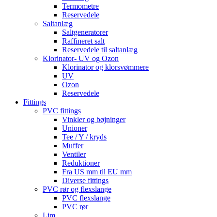
Termometre
Reservedele
Saltanlæg
Saltgeneratorer
Raffineret salt
Reservedele til saltanlæg
Klorinator- UV og Ozon
Klorinator og klorsvømmere
UV
Ozon
Reservedele
Fittings
PVC fittings
Vinkler og bøjninger
Unioner
Tee / Y / kryds
Muffer
Ventiler
Reduktioner
Fra US mm til EU mm
Diverse fittings
PVC rør og flexslange
PVC flexslange
PVC rør
Lim