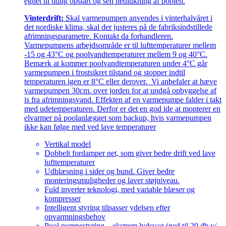
egnet til tidlig opstart og sen nedlukning af poolen.
Vinterdrift:
Skal varmepumpen anvendes i vinterhalvåret i
det nordiske klima, skal der justeres på de fabriksindstillede
afrimningsparametre. Kontakt da forhandleren.
Varmepumpens arbejdsområde er til lufttemperaturer mellem
-15 og 43°C og poolvandtemperaturer mellem 9 og 40°C.
Bemærk at kommer poolvandtemperaturen under 4°C går
varmepumpen i frostsikret tilstand og stopper indtil
temperaturen igen er 8°C eller derover. Vi anbefaler at hæve
varmepumpen 30cm. over jorden for at undgå opbyggelse af
is fra afrimningsvand. Effekten af en varmepumpe falder i takt
med udetemperaturen. Derfor er det en god ide at monterer en
elvarmer på poolanlægget som backup, hvis varmepumpen
ikke kan følge med ved lave temperaturer
Vertikal model
Dobbelt fordamper net, som giver bedre drift ved lave
lufttemperaturer
Udblæsning i sider og bund. Giver bedre
monteringsmuligheder og laver støjniveau.
Fuld inverter teknologi, med variable blæser og
kompresser
Intelligent styring tilpasser ydelsen efter
opvarmningsbehov
Pool pumpestyring – ekstrem lydsvag (ned til 20 db v/