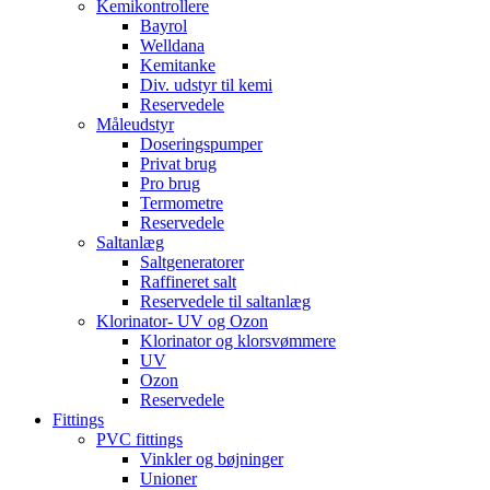
Kemikontrollere
Bayrol
Welldana
Kemitanke
Div. udstyr til kemi
Reservedele
Måleudstyr
Doseringspumper
Privat brug
Pro brug
Termometre
Reservedele
Saltanlæg
Saltgeneratorer
Raffineret salt
Reservedele til saltanlæg
Klorinator- UV og Ozon
Klorinator og klorsvømmere
UV
Ozon
Reservedele
Fittings
PVC fittings
Vinkler og bøjninger
Unioner