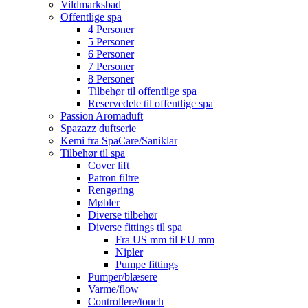
Vildmarksbad
Offentlige spa
4 Personer
5 Personer
6 Personer
7 Personer
8 Personer
Tilbehør til offentlige spa
Reservedele til offentlige spa
Passion Aromaduft
Spazazz duftserie
Kemi fra SpaCare/Saniklar
Tilbehør til spa
Cover lift
Patron filtre
Rengøring
Møbler
Diverse tilbehør
Diverse fittings til spa
Fra US mm til EU mm
Nipler
Pumpe fittings
Pumper/blæsere
Varme/flow
Controllere/touch