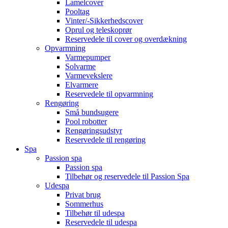
Lamelcover
Pooltag
Vinter/-Sikkerhedscover
Oprul og teleskoprør
Reservedele til cover og overdækning
Opvarmning
Varmepumper
Solvarme
Varmevekslere
Elvarmere
Reservedele til opvarmning
Rengøring
Små bundsugere
Pool robotter
Rengøringsudstyr
Reservedele til rengøring
Spa
Passion spa
Passion spa
Tilbehør og reservedele til Passion Spa
Udespa
Privat brug
Sommerhus
Tilbehør til udespa
Reservedele til udespa