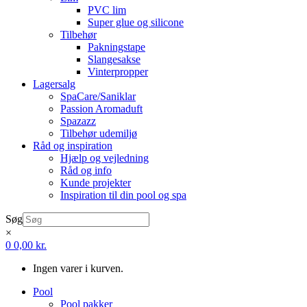
PVC lim
Super glue og silicone
Tilbehør
Pakningstape
Slangesakse
Vinterpropper
Lagersalg
SpaCare/Saniklar
Passion Aromaduft
Spazazz
Tilbehør udemiljø
Råd og inspiration
Hjælp og vejledning
Råd og info
Kunde projekter
Inspiration til din pool og spa
Søg
×
0
0,00
kr.
Ingen varer i kurven.
Pool
Pool pakker