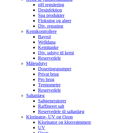
pH regulering
Desinfektion
Spa produkter
Flokning og alger
Div. rensning
Kemikontrollere
Bayrol
Welldana
Kemitanke
Div. udstyr til kemi
Reservedele
Måleudstyr
Doseringspumper
Privat brug
Pro brug
Termometre
Reservedele
Saltanlæg
Saltgeneratorer
Raffineret salt
Reservedele til saltanlæg
Klorinator- UV og Ozon
Klorinator og klorsvømmere
UV
Ozon