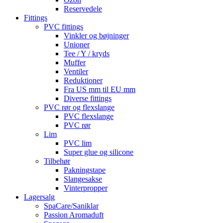
Reservedele
Fittings
PVC fittings
Vinkler og bøjninger
Unioner
Tee / Y / kryds
Muffer
Ventiler
Reduktioner
Fra US mm til EU mm
Diverse fittings
PVC rør og flexslange
PVC flexslange
PVC rør
Lim
PVC lim
Super glue og silicone
Tilbehør
Pakningstape
Slangesakse
Vinterpropper
Lagersalg
SpaCare/Saniklar
Passion Aromaduft