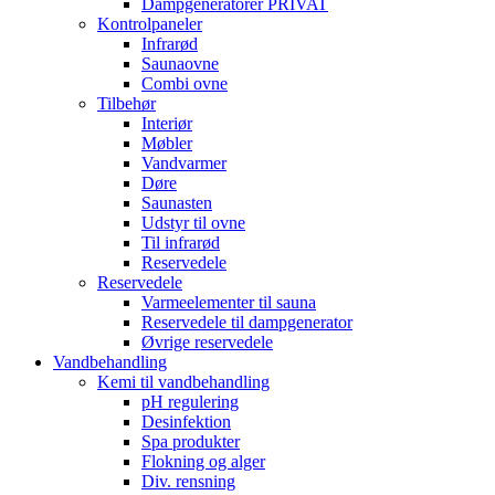
Dampgeneratorer PRIVAT
Kontrolpaneler
Infrarød
Saunaovne
Combi ovne
Tilbehør
Interiør
Møbler
Vandvarmer
Døre
Saunasten
Udstyr til ovne
Til infrarød
Reservedele
Reservedele
Varmeelementer til sauna
Reservedele til dampgenerator
Øvrige reservedele
Vandbehandling
Kemi til vandbehandling
pH regulering
Desinfektion
Spa produkter
Flokning og alger
Div. rensning