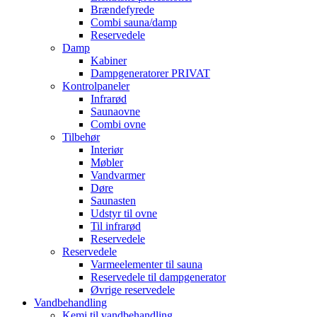
Brændefyrede
Combi sauna/damp
Reservedele
Damp
Kabiner
Dampgeneratorer PRIVAT
Kontrolpaneler
Infrarød
Saunaovne
Combi ovne
Tilbehør
Interiør
Møbler
Vandvarmer
Døre
Saunasten
Udstyr til ovne
Til infrarød
Reservedele
Reservedele
Varmeelementer til sauna
Reservedele til dampgenerator
Øvrige reservedele
Vandbehandling
Kemi til vandbehandling