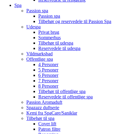
Spa
Passion spa
Passion spa
Tilbehør og reservedele til Passion Spa
Udespa
Privat brug
Sommerhus
Tilbehør til udespa
Reservedele til udespa
Vildmarksbad
Offentlige spa
4 Personer
5 Personer
6 Personer
7 Personer
8 Personer
Tilbehør til offentlige spa
Reservedele til offentlige spa
Passion Aromaduft
Spazazz duftserie
Kemi fra SpaCare/Saniklar
Tilbehør til spa
Cover lift
Patron filtre