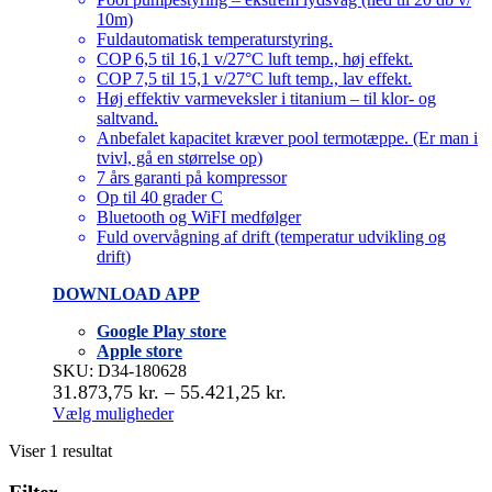
10m)
Fuldautomatisk temperaturstyring.
COP 6,5 til 16,1 v/27°C luft temp., høj effekt.
COP 7,5 til 15,1 v/27°C luft temp., lav effekt.
Høj effektiv varmeveksler i titanium – til klor- og
saltvand.
Anbefalet kapacitet kræver pool termotæppe. (Er man i
tvivl, gå en størrelse op)
7 års garanti på kompressor
Op til 40 grader C
Bluetooth og WiFI medfølger
Fuld overvågning af drift (temperatur udvikling og
drift)
DOWNLOAD APP
Google Play store
Apple store
SKU: D34-180628
Prisinterval:
31.873,75
kr.
–
55.421,25
kr.
31.873,75 kr.
Vælg muligheder
Dette
til
Viser 1 resultat
vare
55.421,25 kr.
har
flere