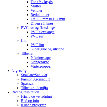
Tee / Y / kryds
Muffer
Ventiler
Reduktioner
Fra US mm til EU mm
Diverse fittings
PVC rør og flexslange
PVC flexslange
PVC rør
Lim
PVC lim
Super glue og silicone
Tilbehør
Pakningstape
Slangesakse
Vinterpropper
Lagersalg
SpaCare/Saniklar
Passion Aromaduft
Spazazz
Tilbehør udemiljø
Råd og inspiration
Hjælp og vejledning
Råd og info
Kunde projekter