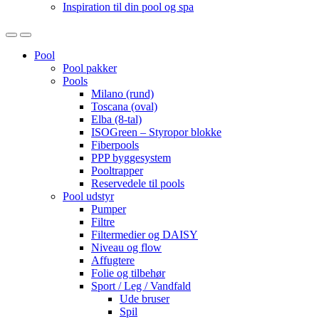
Inspiration til din pool og spa
Open
Close
Pool
Pool pakker
Pools
Milano (rund)
Toscana (oval)
Elba (8-tal)
ISOGreen – Styropor blokke
Fiberpools
PPP byggesystem
Pooltrapper
Reservedele til pools
Pool udstyr
Pumper
Filtre
Filtermedier og DAISY
Niveau og flow
Affugtere
Folie og tilbehør
Sport / Leg / Vandfald
Ude bruser
Spil