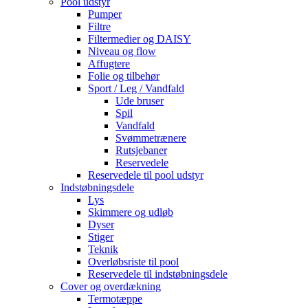
Pool udstyr
Pumper
Filtre
Filtermedier og DAISY
Niveau og flow
Affugtere
Folie og tilbehør
Sport / Leg / Vandfald
Ude bruser
Spil
Vandfald
Svømmetrænere
Rutsjebaner
Reservedele
Reservedele til pool udstyr
Indstøbningsdele
Lys
Skimmere og udløb
Dyser
Stiger
Teknik
Overløbsriste til pool
Reservedele til indstøbningsdele
Cover og overdækning
Termotæppe