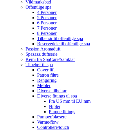
Vildmarksbad
Offentlige spa
4 Personer
5 Personer
6 Personer
7 Personer
8 Personer
Tilbehør til offentlige spa
Reservedele til offentlige spa
Passion Aromaduft
Spazazz duftserie
Kemi fra SpaCare/Saniklar
Tilbehør til spa
Cover lift
Patron filtre
Rengøring
Møbler
Diverse tilbehør
Diverse fittings til spa
Fra US mm til EU mm
Nipler
Pumpe fittings
Pumper/blæsere
Varme/flow
Controllere/touch