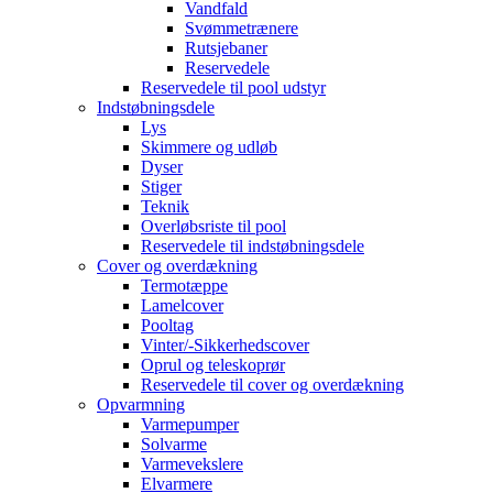
Vandfald
Svømmetrænere
Rutsjebaner
Reservedele
Reservedele til pool udstyr
Indstøbningsdele
Lys
Skimmere og udløb
Dyser
Stiger
Teknik
Overløbsriste til pool
Reservedele til indstøbningsdele
Cover og overdækning
Termotæppe
Lamelcover
Pooltag
Vinter/-Sikkerhedscover
Oprul og teleskoprør
Reservedele til cover og overdækning
Opvarmning
Varmepumper
Solvarme
Varmevekslere
Elvarmere