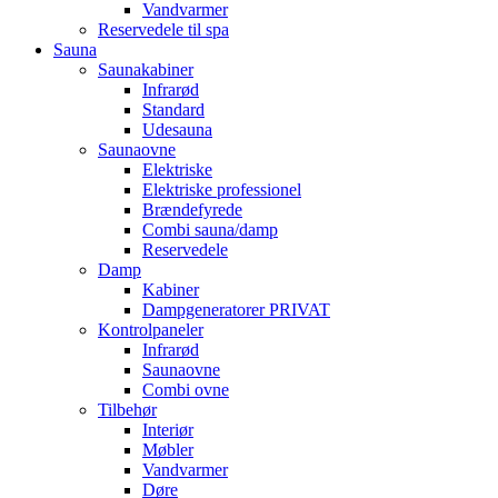
Vandvarmer
Reservedele til spa
Sauna
Saunakabiner
Infrarød
Standard
Udesauna
Saunaovne
Elektriske
Elektriske professionel
Brændefyrede
Combi sauna/damp
Reservedele
Damp
Kabiner
Dampgeneratorer PRIVAT
Kontrolpaneler
Infrarød
Saunaovne
Combi ovne
Tilbehør
Interiør
Møbler
Vandvarmer
Døre