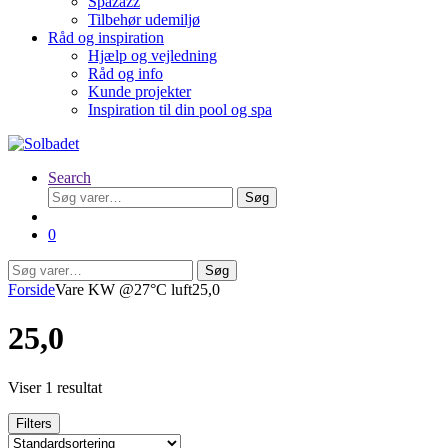
Spazazz
Tilbehør udemiljø
Råd og inspiration
Hjælp og vejledning
Råd og info
Kunde projekter
Inspiration til din pool og spa
Search
Søg
Søg
efter:
0
Søg
Søg
efter:
Forside
Vare KW @27°C luft
25,0
25,0
Viser 1 resultat
Filters