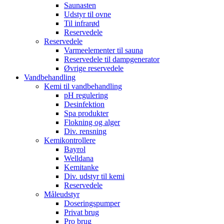
Saunasten
Udstyr til ovne
Til infrarød
Reservedele
Reservedele
Varmeelementer til sauna
Reservedele til dampgenerator
Øvrige reservedele
Vandbehandling
Kemi til vandbehandling
pH regulering
Desinfektion
Spa produkter
Flokning og alger
Div. rensning
Kemikontrollere
Bayrol
Welldana
Kemitanke
Div. udstyr til kemi
Reservedele
Måleudstyr
Doseringspumper
Privat brug
Pro brug