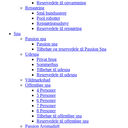
Reservedele til opvarmning
Rengøring
Små bundsugere
Pool robotter
Rengøringsudstyr
Reservedele til rengøring
Spa
Passion spa
Passion spa
Tilbehør og reservedele til Passion Spa
Udespa
Privat brug
Sommerhus
Tilbehør til udespa
Reservedele til udespa
Vildmarksbad
Offentlige spa
4 Personer
5 Personer
6 Personer
7 Personer
8 Personer
Tilbehør til offentlige spa
Reservedele til offentlige spa
Passion Aromaduft