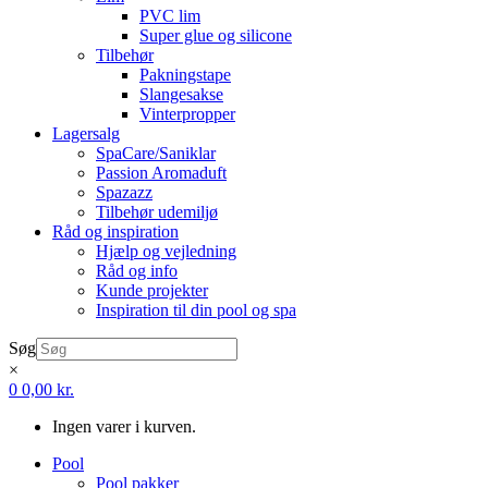
PVC lim
Super glue og silicone
Tilbehør
Pakningstape
Slangesakse
Vinterpropper
Lagersalg
SpaCare/Saniklar
Passion Aromaduft
Spazazz
Tilbehør udemiljø
Råd og inspiration
Hjælp og vejledning
Råd og info
Kunde projekter
Inspiration til din pool og spa
Søg
×
0
0,00
kr.
Ingen varer i kurven.
Pool
Pool pakker