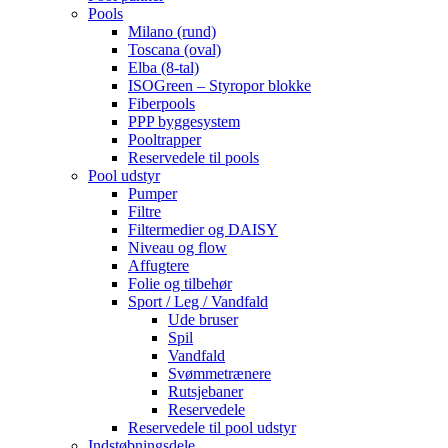
Pools
Milano (rund)
Toscana (oval)
Elba (8-tal)
ISOGreen – Styropor blokke
Fiberpools
PPP byggesystem
Pooltrapper
Reservedele til pools
Pool udstyr
Pumper
Filtre
Filtermedier og DAISY
Niveau og flow
Affugtere
Folie og tilbehør
Sport / Leg / Vandfald
Ude bruser
Spil
Vandfald
Svømmetrænere
Rutsjebaner
Reservedele
Reservedele til pool udstyr
Indstøbningsdele