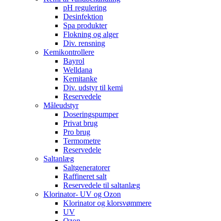
pH regulering
Desinfektion
Spa produkter
Flokning og alger
Div. rensning
Kemikontrollere
Bayrol
Welldana
Kemitanke
Div. udstyr til kemi
Reservedele
Måleudstyr
Doseringspumper
Privat brug
Pro brug
Termometre
Reservedele
Saltanlæg
Saltgeneratorer
Raffineret salt
Reservedele til saltanlæg
Klorinator- UV og Ozon
Klorinator og klorsvømmere
UV
Ozon