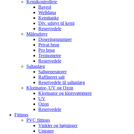
Kemikontrollere
Bayrol
Welldana
Kemitanke
Div. udstyr til kemi
Reservedele
Måleudstyr
Doseringspumper
Privat brug
Pro brug
Termometre
Reservedele
Saltanlæg
Saltgeneratorer
Raffineret salt
Reservedele til saltanlæg
Klorinator- UV og Ozon
Klorinator og klorsvømmere
UV
Ozon
Reservedele
Fittings
PVC fittings
Vinkler og bøjninger
Unioner