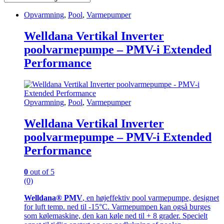
Opvarmning
,
Pool
,
Varmepumper
Welldana Vertikal Inverter
poolvarmepumpe – PMV-i Extended
Performance
Opvarmning
,
Pool
,
Varmepumper
Welldana Vertikal Inverter
poolvarmepumpe – PMV-i Extended
Performance
0
out of 5
(0)
Welldana® PMV
, en højeffektiv pool varmepumpe, designet
for luft temp. ned til -15°C. Varmepumpen kan også burges
som kølemaskine, den kan køle ned til + 8 grader. Specielt