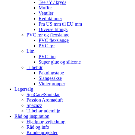
Tee / Y / kryds
Muffer
Ventiler
Reduktioner
Fra US mm til EU mm
Diverse fittings
PVC rør og flexslange
PVC flexslange
PVC rør
Lim
PVC lim
Super glue og silicone
Tilbehør
Pakningstape
Slangesakse
Vinterpropper
Lagersalg
SpaCare/Saniklar
Passion Aromaduft
Spazazz
Tilbehør udemiljø
Råd og inspiration
Hjælp og vejledning
Råd og info
Kunde projekter