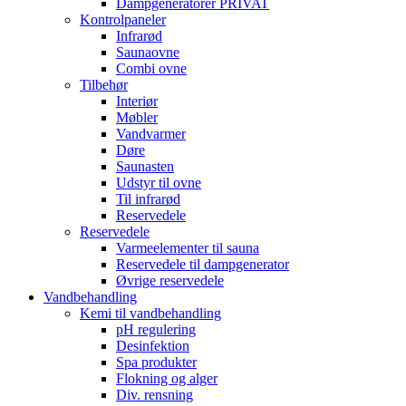
Dampgeneratorer PRIVAT
Kontrolpaneler
Infrarød
Saunaovne
Combi ovne
Tilbehør
Interiør
Møbler
Vandvarmer
Døre
Saunasten
Udstyr til ovne
Til infrarød
Reservedele
Reservedele
Varmeelementer til sauna
Reservedele til dampgenerator
Øvrige reservedele
Vandbehandling
Kemi til vandbehandling
pH regulering
Desinfektion
Spa produkter
Flokning og alger
Div. rensning