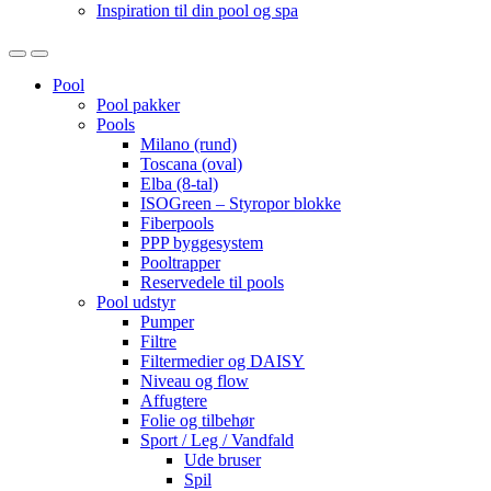
Inspiration til din pool og spa
Open
Close
Pool
Pool pakker
Pools
Milano (rund)
Toscana (oval)
Elba (8-tal)
ISOGreen – Styropor blokke
Fiberpools
PPP byggesystem
Pooltrapper
Reservedele til pools
Pool udstyr
Pumper
Filtre
Filtermedier og DAISY
Niveau og flow
Affugtere
Folie og tilbehør
Sport / Leg / Vandfald
Ude bruser
Spil