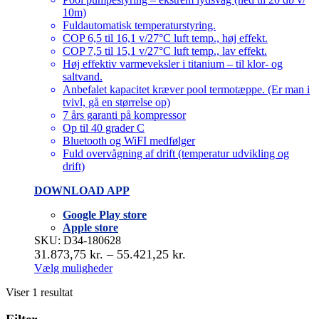
10m)
Fuldautomatisk temperaturstyring.
COP 6,5 til 16,1 v/27°C luft temp., høj effekt.
COP 7,5 til 15,1 v/27°C luft temp., lav effekt.
Høj effektiv varmeveksler i titanium – til klor- og
saltvand.
Anbefalet kapacitet kræver pool termotæppe. (Er man i
tvivl, gå en størrelse op)
7 års garanti på kompressor
Op til 40 grader C
Bluetooth og WiFI medfølger
Fuld overvågning af drift (temperatur udvikling og
drift)
DOWNLOAD APP
Google Play store
Apple store
SKU: D34-180628
Prisinterval:
31.873,75
kr.
–
55.421,25
kr.
31.873,75 kr.
Vælg muligheder
Dette
til
Viser 1 resultat
vare
55.421,25 kr.
har
flere