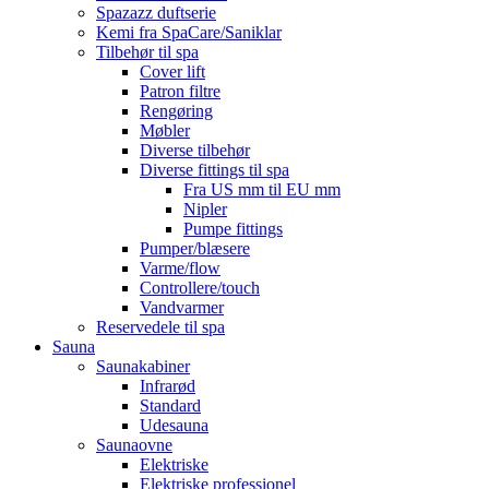
Spazazz duftserie
Kemi fra SpaCare/Saniklar
Tilbehør til spa
Cover lift
Patron filtre
Rengøring
Møbler
Diverse tilbehør
Diverse fittings til spa
Fra US mm til EU mm
Nipler
Pumpe fittings
Pumper/blæsere
Varme/flow
Controllere/touch
Vandvarmer
Reservedele til spa
Sauna
Saunakabiner
Infrarød
Standard
Udesauna
Saunaovne
Elektriske
Elektriske professionel