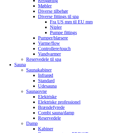
Rengøring
Møbler
Diverse tilbehør
Diverse fittings til spa
Fra US mm til EU mm
Nipler
Pumpe fittings
Pumper/blæsere
Varme/flow
Controllere/touch
Vandvarmer
Reservedele til spa
Sauna
Saunakabiner
Infrarød
Standard
Udesauna
Saunaovne
Elektriske
Elektriske professionel
Brændefyrede
Combi sauna/damp
Reservedele
Damp
Kabiner