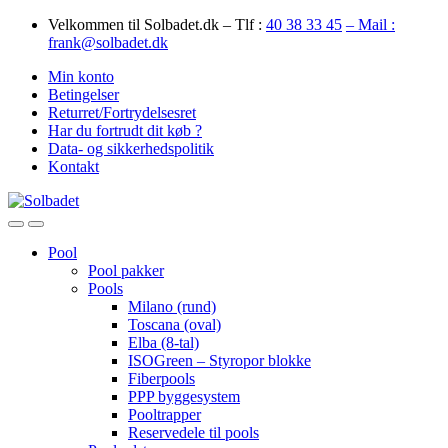
Skip
Skip
Velkommen til Solbadet.dk – Tlf :
40 38 33 45
– Mail :
to
to
frank@solbadet.dk
navigation
content
Min konto
Betingelser
Returret/Fortrydelsesret
Har du fortrudt dit køb ?
Data- og sikkerhedspolitik
Kontakt
Open
Close
Pool
Pool pakker
Pools
Milano (rund)
Toscana (oval)
Elba (8-tal)
ISOGreen – Styropor blokke
Fiberpools
PPP byggesystem
Pooltrapper
Reservedele til pools