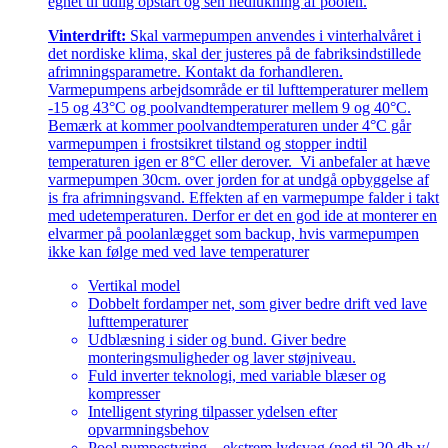
egnet til tidlig opstart og sen nedlukning af poolen.
Vinterdrift:
Skal varmepumpen anvendes i vinterhalvåret i
det nordiske klima, skal der justeres på de fabriksindstillede
afrimningsparametre. Kontakt da forhandleren.
Varmepumpens arbejdsområde er til lufttemperaturer mellem
-15 og 43°C og poolvandtemperaturer mellem 9 og 40°C.
Bemærk at kommer poolvandtemperaturen under 4°C går
varmepumpen i frostsikret tilstand og stopper indtil
temperaturen igen er 8°C eller derover. Vi anbefaler at hæve
varmepumpen 30cm. over jorden for at undgå opbyggelse af
is fra afrimningsvand. Effekten af en varmepumpe falder i takt
med udetemperaturen. Derfor er det en god ide at monterer en
elvarmer på poolanlægget som backup, hvis varmepumpen
ikke kan følge med ved lave temperaturer
Vertikal model
Dobbelt fordamper net, som giver bedre drift ved lave
lufttemperaturer
Udblæsning i sider og bund. Giver bedre
monteringsmuligheder og laver støjniveau.
Fuld inverter teknologi, med variable blæser og
kompresser
Intelligent styring tilpasser ydelsen efter
opvarmningsbehov
Pool pumpestyring – ekstrem lydsvag (ned til 20 db v/