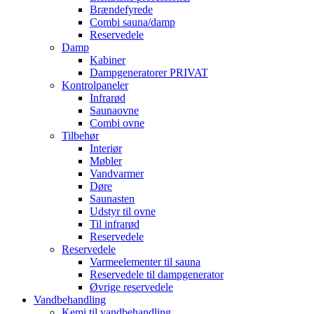
Brændefyrede
Combi sauna/damp
Reservedele
Damp
Kabiner
Dampgeneratorer PRIVAT
Kontrolpaneler
Infrarød
Saunaovne
Combi ovne
Tilbehør
Interiør
Møbler
Vandvarmer
Døre
Saunasten
Udstyr til ovne
Til infrarød
Reservedele
Reservedele
Varmeelementer til sauna
Reservedele til dampgenerator
Øvrige reservedele
Vandbehandling
Kemi til vandbehandling