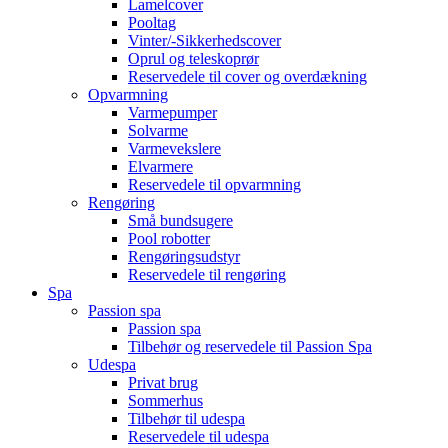
Lamelcover
Pooltag
Vinter/-Sikkerhedscover
Oprul og teleskoprør
Reservedele til cover og overdækning
Opvarmning
Varmepumper
Solvarme
Varmevekslere
Elvarmere
Reservedele til opvarmning
Rengøring
Små bundsugere
Pool robotter
Rengøringsudstyr
Reservedele til rengøring
Spa
Passion spa
Passion spa
Tilbehør og reservedele til Passion Spa
Udespa
Privat brug
Sommerhus
Tilbehør til udespa
Reservedele til udespa