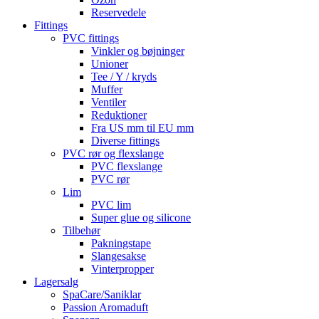
Reservedele
Fittings
PVC fittings
Vinkler og bøjninger
Unioner
Tee / Y / kryds
Muffer
Ventiler
Reduktioner
Fra US mm til EU mm
Diverse fittings
PVC rør og flexslange
PVC flexslange
PVC rør
Lim
PVC lim
Super glue og silicone
Tilbehør
Pakningstape
Slangesakse
Vinterpropper
Lagersalg
SpaCare/Saniklar
Passion Aromaduft