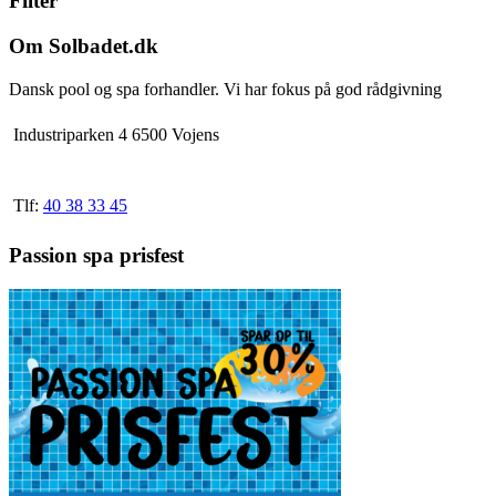
Filter
varianter.
Mulighederne
Om Solbadet.dk
kan
vælges
Dansk pool og spa forhandler. Vi har fokus på god rådgivning
på
varesiden
Industriparken 4 6500 Vojens
Tlf:
40 38 33 45
Passion spa prisfest