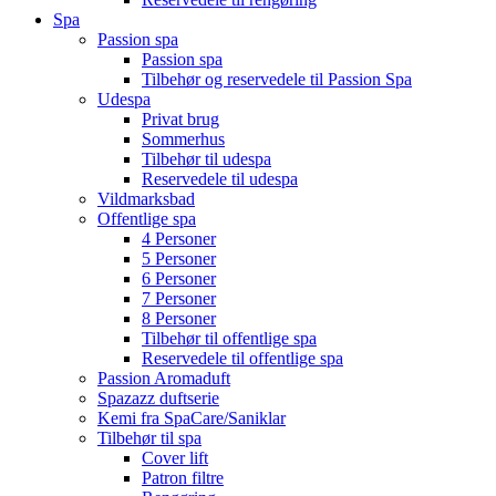
Spa
Passion spa
Passion spa
Tilbehør og reservedele til Passion Spa
Udespa
Privat brug
Sommerhus
Tilbehør til udespa
Reservedele til udespa
Vildmarksbad
Offentlige spa
4 Personer
5 Personer
6 Personer
7 Personer
8 Personer
Tilbehør til offentlige spa
Reservedele til offentlige spa
Passion Aromaduft
Spazazz duftserie
Kemi fra SpaCare/Saniklar
Tilbehør til spa
Cover lift
Patron filtre