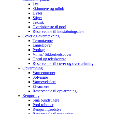
Lys
Skimmere og udløb
Dyser
Stiger
Teknik
Overløbsriste til pool
Reservedele til indstøbningsdele
Cover og overdækning
Termotæppe
Lamelcover
Pooltag
Vinter/-Sikkerhedscover
Oprul og teleskoprør
Reservedele til cover og overdækning
Opvarmning
Varmepumper
Solvarme
Varmevekslere
Elvarmere
Reservedele til opvarmning
Rengøring
Små bundsugere
Pool robotter
Rengøringsudstyr
Reservedele til rengøring