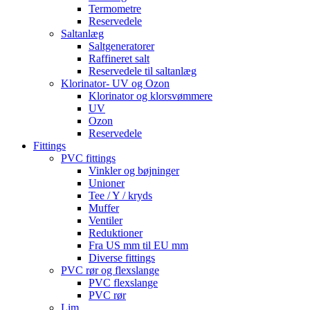
Termometre
Reservedele
Saltanlæg
Saltgeneratorer
Raffineret salt
Reservedele til saltanlæg
Klorinator- UV og Ozon
Klorinator og klorsvømmere
UV
Ozon
Reservedele
Fittings
PVC fittings
Vinkler og bøjninger
Unioner
Tee / Y / kryds
Muffer
Ventiler
Reduktioner
Fra US mm til EU mm
Diverse fittings
PVC rør og flexslange
PVC flexslange
PVC rør
Lim