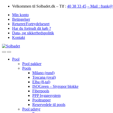
Skip
Skip
Velkommen til Solbadet.dk – Tlf :
40 38 33 45
– Mail : frank@
to
to
Min konto
navigation
content
Betingelser
Returret/Fortrydelsesret
Har du fortrudt dit køb ?
Data- og sikkerhedspolitik
Kontakt
Open
Close
Pool
Pool pakker
Pools
Milano (rund)
Toscana (oval)
Elba (8-tal)
ISOGreen – Styropor blokke
Fiberpools
PPP byggesystem
Pooltrapper
Reservedele til pools
Pool udstyr