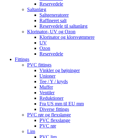
Reservedele
Saltanlæg
Saltgeneratorer
Raffineret salt
Reservedele til saltanlæg
Klorinator- UV og Ozon
Klorinator og klorsvømmere
UV
Ozon
Reservedele
Fittings
PVC fittings
Vinkler og bøjninger
Unioner
Tee / Y / kryds
Muffer
Ventiler
Reduktioner
Fra US mm til EU mm
Diverse fittings
PVC rør og flexslange
PVC flexslange
PVC rør
Lim
PVC lim