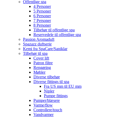
Offentlige spa
4 Personer
5 Personer
6 Personer
7 Personer
8 Personer
Tilbehør til offentlige spa
Reservedele til offentlige spa
Passion Aromaduft
Spazazz duftserie
Kemi fra SpaCare/Saniklar
Tilbehør til spa
Cover lift
Patron filtre
Rengøring
Møbler
Diverse tilbehør
Diverse fittings til spa
Fra US mm til EU mm
Nipler
Pumpe fittings
Pumper/blæsere
Varme/flow
Controllere/touch
Vandvarmer