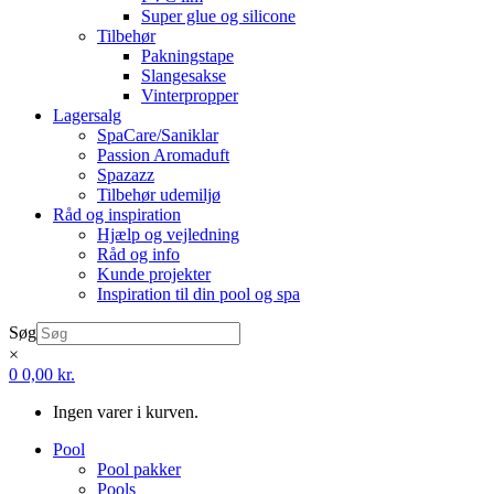
Super glue og silicone
Tilbehør
Pakningstape
Slangesakse
Vinterpropper
Lagersalg
SpaCare/Saniklar
Passion Aromaduft
Spazazz
Tilbehør udemiljø
Råd og inspiration
Hjælp og vejledning
Råd og info
Kunde projekter
Inspiration til din pool og spa
Søg
×
0
0,00
kr.
Ingen varer i kurven.
Pool
Pool pakker
Pools