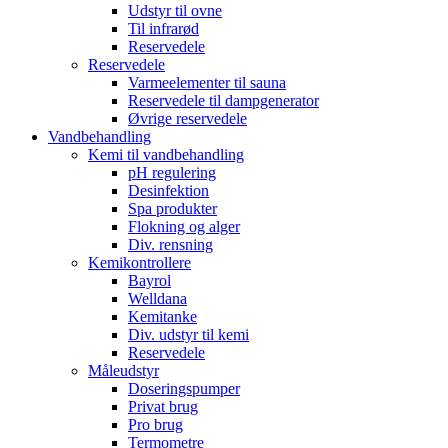
Udstyr til ovne
Til infrarød
Reservedele
Reservedele
Varmeelementer til sauna
Reservedele til dampgenerator
Øvrige reservedele
Vandbehandling
Kemi til vandbehandling
pH regulering
Desinfektion
Spa produkter
Flokning og alger
Div. rensning
Kemikontrollere
Bayrol
Welldana
Kemitanke
Div. udstyr til kemi
Reservedele
Måleudstyr
Doseringspumper
Privat brug
Pro brug
Termometre