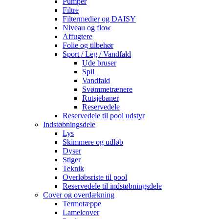
Pumper
Filtre
Filtermedier og DAISY
Niveau og flow
Affugtere
Folie og tilbehør
Sport / Leg / Vandfald
Ude bruser
Spil
Vandfald
Svømmetrænere
Rutsjebaner
Reservedele
Reservedele til pool udstyr
Indstøbningsdele
Lys
Skimmere og udløb
Dyser
Stiger
Teknik
Overløbsriste til pool
Reservedele til indstøbningsdele
Cover og overdækning
Termotæppe
Lamelcover