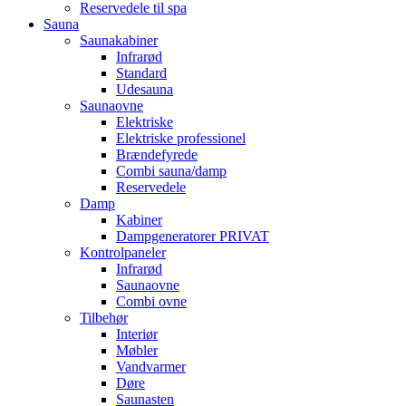
Reservedele til spa
Sauna
Saunakabiner
Infrarød
Standard
Udesauna
Saunaovne
Elektriske
Elektriske professionel
Brændefyrede
Combi sauna/damp
Reservedele
Damp
Kabiner
Dampgeneratorer PRIVAT
Kontrolpaneler
Infrarød
Saunaovne
Combi ovne
Tilbehør
Interiør
Møbler
Vandvarmer
Døre
Saunasten