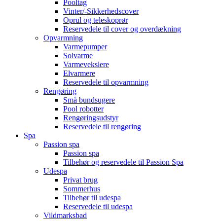
Pooltag
Vinter/-Sikkerhedscover
Oprul og teleskoprør
Reservedele til cover og overdækning
Opvarmning
Varmepumper
Solvarme
Varmevekslere
Elvarmere
Reservedele til opvarmning
Rengøring
Små bundsugere
Pool robotter
Rengøringsudstyr
Reservedele til rengøring
Spa
Passion spa
Passion spa
Tilbehør og reservedele til Passion Spa
Udespa
Privat brug
Sommerhus
Tilbehør til udespa
Reservedele til udespa
Vildmarksbad