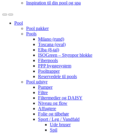
Inspiration til din pool og spa
Open
Close
Pool
Pool pakker
Pools
Milano (rund)
Toscana (oval)
Elba (8-tal)
ISOGreen – Styropor blokke
Fiberpools
PPP byggesystem
Pooltrapper
Reservedele til pools
Pool udstyr
Pumper
Filtre
Filtermedier og DAISY
Niveau og flow
Affugtere
Folie og tilbehør
Sport / Leg / Vandfald
Ude bruser
Spil