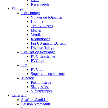
Reservedele
Fittings
PVC fittings
Vinkler og bøjninger
Unioner
Tee / Y / kryds
Muffer
Ventiler
Reduktioner
Fra US mm til EU mm
Diverse fittings
PVC rør og flexslange
PVC flexslange
PVC rør
Lim
PVC lim
Super glue og silicone
Tilbehør
Pakningstape
Slangesakse
Vinterpropper
Lagersalg
SpaCare/Saniklar
Passion Aromaduft