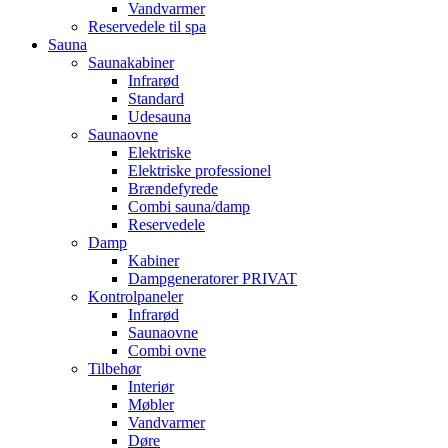
Vandvarmer
Reservedele til spa
Sauna
Saunakabiner
Infrarød
Standard
Udesauna
Saunaovne
Elektriske
Elektriske professionel
Brændefyrede
Combi sauna/damp
Reservedele
Damp
Kabiner
Dampgeneratorer PRIVAT
Kontrolpaneler
Infrarød
Saunaovne
Combi ovne
Tilbehør
Interiør
Møbler
Vandvarmer
Døre