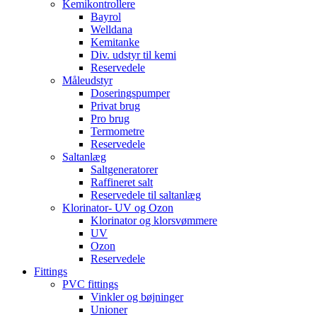
Kemikontrollere
Bayrol
Welldana
Kemitanke
Div. udstyr til kemi
Reservedele
Måleudstyr
Doseringspumper
Privat brug
Pro brug
Termometre
Reservedele
Saltanlæg
Saltgeneratorer
Raffineret salt
Reservedele til saltanlæg
Klorinator- UV og Ozon
Klorinator og klorsvømmere
UV
Ozon
Reservedele
Fittings
PVC fittings
Vinkler og bøjninger
Unioner