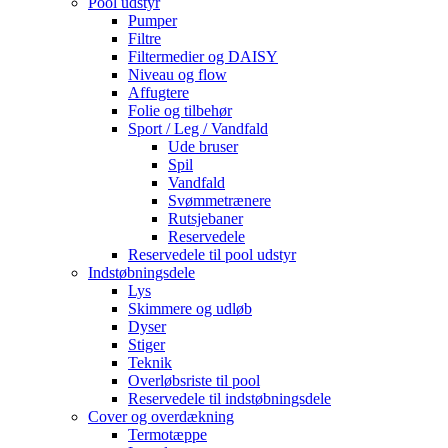
Pool udstyr
Pumper
Filtre
Filtermedier og DAISY
Niveau og flow
Affugtere
Folie og tilbehør
Sport / Leg / Vandfald
Ude bruser
Spil
Vandfald
Svømmetrænere
Rutsjebaner
Reservedele
Reservedele til pool udstyr
Indstøbningsdele
Lys
Skimmere og udløb
Dyser
Stiger
Teknik
Overløbsriste til pool
Reservedele til indstøbningsdele
Cover og overdækning
Termotæppe