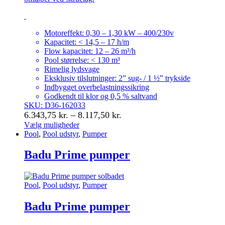
Motoreffekt: 0,30 – 1,30 kW – 400/230v
Kapacitet: < 14,5 – 17 h/m
Flow kapacitet: 12 – 26 m³/h
Pool størrelse: < 130 m³
Rimelig lydsvage
Eksklusiv tilslutninger: 2” sug- / 1 ½” trykside
Indbygget overbelastningssikring
Godkendt til klor og 0,5 % saltvand
SKU: D36-162033
Prisinterval:
6.343,75
kr.
–
8.117,50
kr.
6.343,75 kr.
Vælg muligheder
Dette
Pool
,
Pool udstyr
,
Pumper
til
vare
8.117,50 kr.
har
Badu Prime pumper
flere
varianter.
Mulighederne
Pool
,
Pool udstyr
,
Pumper
kan
vælges
Badu Prime pumper
på
varesiden