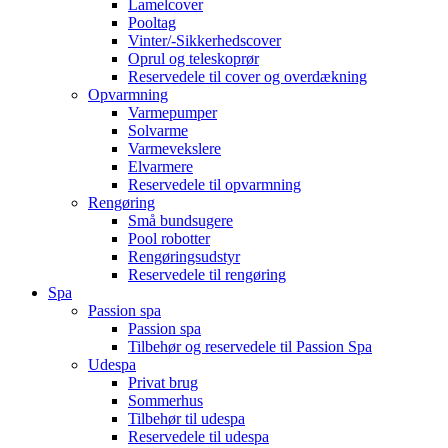
Lamelcover
Pooltag
Vinter/-Sikkerhedscover
Oprul og teleskoprør
Reservedele til cover og overdækning
Opvarmning
Varmepumper
Solvarme
Varmevekslere
Elvarmere
Reservedele til opvarmning
Rengøring
Små bundsugere
Pool robotter
Rengøringsudstyr
Reservedele til rengøring
Spa
Passion spa
Passion spa
Tilbehør og reservedele til Passion Spa
Udespa
Privat brug
Sommerhus
Tilbehør til udespa
Reservedele til udespa