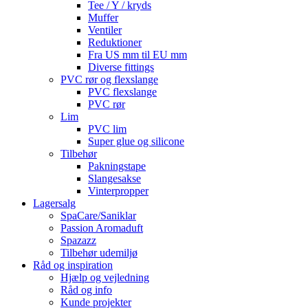
Tee / Y / kryds
Muffer
Ventiler
Reduktioner
Fra US mm til EU mm
Diverse fittings
PVC rør og flexslange
PVC flexslange
PVC rør
Lim
PVC lim
Super glue og silicone
Tilbehør
Pakningstape
Slangesakse
Vinterpropper
Lagersalg
SpaCare/Saniklar
Passion Aromaduft
Spazazz
Tilbehør udemiljø
Råd og inspiration
Hjælp og vejledning
Råd og info
Kunde projekter