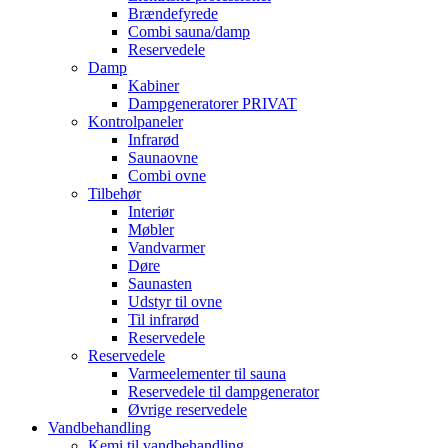
Brændefyrede
Combi sauna/damp
Reservedele
Damp
Kabiner
Dampgeneratorer PRIVAT
Kontrolpaneler
Infrarød
Saunaovne
Combi ovne
Tilbehør
Interiør
Møbler
Vandvarmer
Døre
Saunasten
Udstyr til ovne
Til infrarød
Reservedele
Reservedele
Varmeelementer til sauna
Reservedele til dampgenerator
Øvrige reservedele
Vandbehandling
Kemi til vandbehandling