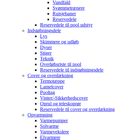
Vandfald
Svømmetrænere
Rutsjebaner
Reservedele
Reservedele til pool udstyr
Indstøbningsdele
Lys
Skimmere og udløb
Dyser
Stiger
Teknik
Overløbsriste til pool
Reservedele til indstøbningsdele
Cover og overdækning
Termotæppe
Lamelcover
Pooltag
Vinter/-Sikkerhedscover
Oprul og teleskoprør
Reservedele til cover og overdækning
Opvarmning
Varmepumper
Solvarme
Varmevekslere
Elvarmere