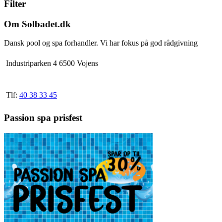
Filter
flere
varianter.
Mulighederne
Om Solbadet.dk
kan
vælges
Dansk pool og spa forhandler. Vi har fokus på god rådgivning
på
varesiden
Industriparken 4 6500 Vojens
Tlf:
40 38 33 45
Passion spa prisfest