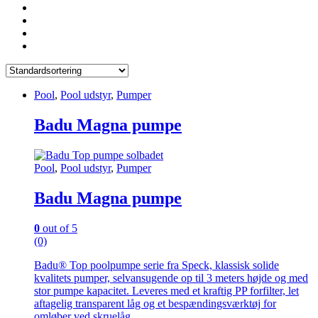
Pool
,
Pool udstyr
,
Pumper
Badu Magna pumpe
Pool
,
Pool udstyr
,
Pumper
Badu Magna pumpe
0
out of 5
(0)
Badu® Top poolpumpe serie fra Speck, klassisk solide
kvalitets pumper, selvansugende op til 3 meters højde og med
stor pumpe kapacitet. Leveres med et kraftig PP forfilter, let
aftagelig transparent låg og et bespændingsværktøj for
omløber ved skruelåg.