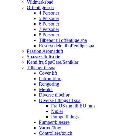
Vildmarksbad
Offentlige spa
4 Personer
5 Personer
6 Personer
7 Personer
8 Personer
Tilbehør til offentlige spa
Reservedele til offentlige spa
Passion Aromaduft
Spazazz duftserie
Kemi fra SpaCare/Saniklar
Tilbehør til spa
Cover lift
Patron filtre
Rengøring
Møbler
Diverse tilbehør
Diverse fittings til spa
Fra US mm til EU mm
Nipler
Pumpe fittings
Pumper/blæsere
Varme/flow
Controllere/touch