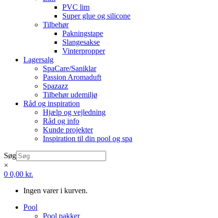
PVC lim
Super glue og silicone
Tilbehør
Pakningstape
Slangesakse
Vinterpropper
Lagersalg
SpaCare/Saniklar
Passion Aromaduft
Spazazz
Tilbehør udemiljø
Råd og inspiration
Hjælp og vejledning
Råd og info
Kunde projekter
Inspiration til din pool og spa
Søg
×
0
0,00
kr.
Ingen varer i kurven.
Pool
Pool pakker