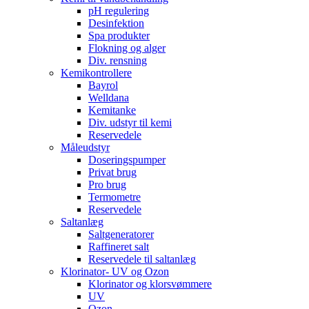
pH regulering
Desinfektion
Spa produkter
Flokning og alger
Div. rensning
Kemikontrollere
Bayrol
Welldana
Kemitanke
Div. udstyr til kemi
Reservedele
Måleudstyr
Doseringspumper
Privat brug
Pro brug
Termometre
Reservedele
Saltanlæg
Saltgeneratorer
Raffineret salt
Reservedele til saltanlæg
Klorinator- UV og Ozon
Klorinator og klorsvømmere
UV
Ozon