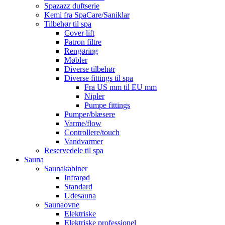
Spazazz duftserie
Kemi fra SpaCare/Saniklar
Tilbehør til spa
Cover lift
Patron filtre
Rengøring
Møbler
Diverse tilbehør
Diverse fittings til spa
Fra US mm til EU mm
Nipler
Pumpe fittings
Pumper/blæsere
Varme/flow
Controllere/touch
Vandvarmer
Reservedele til spa
Sauna
Saunakabiner
Infrarød
Standard
Udesauna
Saunaovne
Elektriske
Elektriske professionel