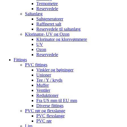
Termometre
Reservedele
Saltanlæg
Saltgeneratorer
Raffineret salt
Reservedele til saltanlæg
Klorinator- UV og Ozon
Klorinator og klorsvømmere
UV
Ozon
Reservedele
Fittings
PVC fittings
Vinkler og bøjninger
Unioner
Tee / Y / kryds
Muffer
Ventiler
Reduktioner
Fra US mm til EU mm
Diverse fittings
PVC rør og flexslange
PVC flexslange
PVC rør
Lim