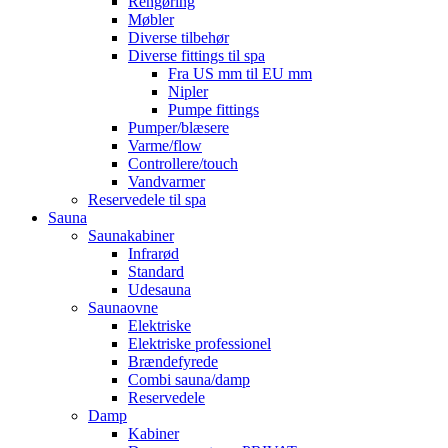
Rengøring
Møbler
Diverse tilbehør
Diverse fittings til spa
Fra US mm til EU mm
Nipler
Pumpe fittings
Pumper/blæsere
Varme/flow
Controllere/touch
Vandvarmer
Reservedele til spa
Sauna
Saunakabiner
Infrarød
Standard
Udesauna
Saunaovne
Elektriske
Elektriske professionel
Brændefyrede
Combi sauna/damp
Reservedele
Damp
Kabiner