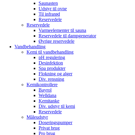
Saunasten
Udstyr til ovne
Til infrarød
Reservedele
Reservedele
Varmeelementer til sauna
Reservedele til dampgenerator
Øvrige reservedele
Vandbehandling
Kemi til vandbehandling
pH regulering
Desinfektion
Spa produkter
Flokning og alger
Div. rensning
Kemikontrollere
Bayrol
Welldana
Kemitanke
Div. udstyr til kemi
Reservedele
Måleudstyr
Doseringspumper
Privat brug
Pro brug