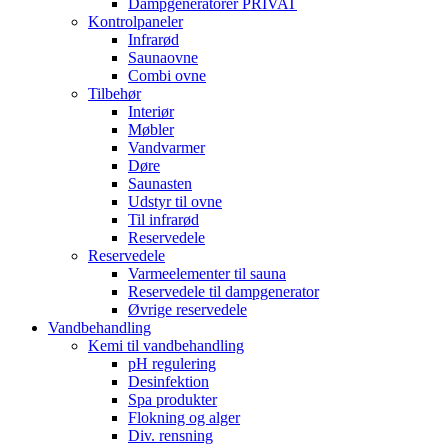
Dampgeneratorer PRIVAT
Kontrolpaneler
Infrarød
Saunaovne
Combi ovne
Tilbehør
Interiør
Møbler
Vandvarmer
Døre
Saunasten
Udstyr til ovne
Til infrarød
Reservedele
Reservedele
Varmeelementer til sauna
Reservedele til dampgenerator
Øvrige reservedele
Vandbehandling
Kemi til vandbehandling
pH regulering
Desinfektion
Spa produkter
Flokning og alger
Div. rensning