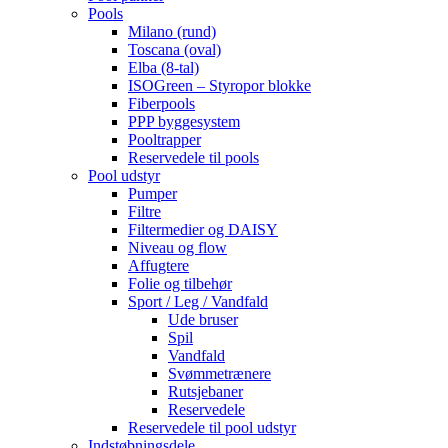
Pools
Milano (rund)
Toscana (oval)
Elba (8-tal)
ISOGreen – Styropor blokke
Fiberpools
PPP byggesystem
Pooltrapper
Reservedele til pools
Pool udstyr
Pumper
Filtre
Filtermedier og DAISY
Niveau og flow
Affugtere
Folie og tilbehør
Sport / Leg / Vandfald
Ude bruser
Spil
Vandfald
Svømmetrænere
Rutsjebaner
Reservedele
Reservedele til pool udstyr
Indstøbningsdele