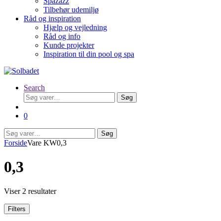
Spazazz
Tilbehør udemiljø
Råd og inspiration
Hjælp og vejledning
Råd og info
Kunde projekter
Inspiration til din pool og spa
Search
Søg
Søg
efter:
0
Søg
Søg
efter:
Forside
Vare KW
0,3
0,3
Viser 2 resultater
Filters