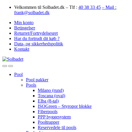
Skip
Skip
Velkommen til Solbadet.dk – Tlf :
40 38 33 45
– Mail :
to
to
frank@solbadet.dk
navigation
content
Min konto
Betingelser
Returret/Fortrydelsesret
Har du fortrudt dit køb ?
Data- og sikkerhedspolitik
Kontakt
Open
Close
Pool
Pool pakker
Pools
Milano (rund)
Toscana (oval)
Elba (8-tal)
ISOGreen – Styropor blokke
Fiberpools
PPP byggesystem
Pooltrapper
Reservedele til pools