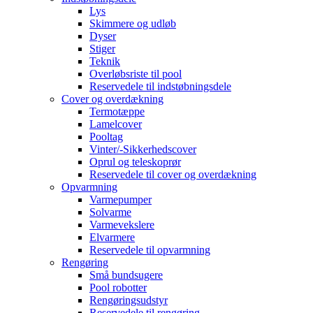
Lys
Skimmere og udløb
Dyser
Stiger
Teknik
Overløbsriste til pool
Reservedele til indstøbningsdele
Cover og overdækning
Termotæppe
Lamelcover
Pooltag
Vinter/-Sikkerhedscover
Oprul og teleskoprør
Reservedele til cover og overdækning
Opvarmning
Varmepumper
Solvarme
Varmevekslere
Elvarmere
Reservedele til opvarmning
Rengøring
Små bundsugere
Pool robotter
Rengøringsudstyr
Reservedele til rengøring