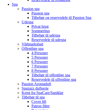
Spa
Passion spa
Passion spa
Tilbehør og reservedele til Passion Spa
Udespa
Privat brug
Sommerhus
Tilbehør til udespa
Reservedele til udespa
Vildmarksbad
Offentlige spa
4 Personer
5 Personer
6 Personer
7 Personer
8 Personer
Tilbehør til offentlige spa
Reservedele til offentlige spa
Passion Aromaduft
Spazazz duftserie
Kemi fra SpaCare/Saniklar
Tilbehør til spa
Cover lift
Patron filtre