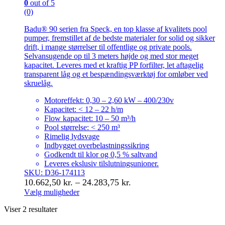
0
out of 5
(0)
Badu® 90 serien fra Speck, en top klasse af kvalitets pool
pumper, fremstillet af de bedste materialer for solid og sikker
drift, i mange størrelser til offentlige og private pools.
Selvansugende op til 3 meters højde og med stor meget
kapacitet. Leveres med et kraftig PP forfilter, let aftagelig
transparent låg og et bespændingsværktøj for omløber ved
skruelåg.
Motoreffekt: 0,30 – 2,60 kW – 400/230v
Kapacitet: < 12 – 22 h/m
Flow kapacitet: 10 – 50 m³/h
Pool størrelse: < 250 m³
Rimelig lydsvage
Indbygget overbelastningssikring
Godkendt til klor og 0,5 % saltvand
Leveres ekslusiv tilslutningsunioner.
SKU: D36-174113
Prisinterval:
10.662,50
kr.
–
24.283,75
kr.
10.662,50 kr.
Vælg muligheder
Dette
til
Viser 2 resultater
vare
24.283,75 kr.
har