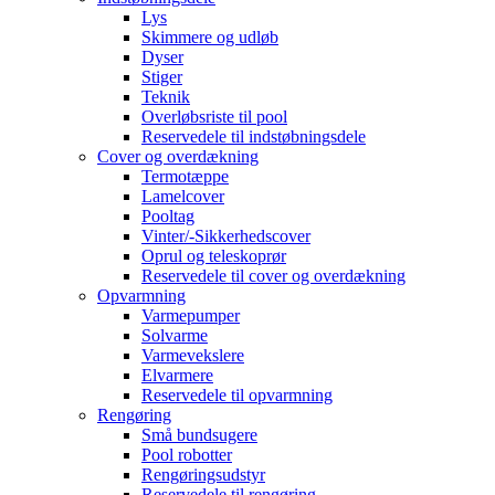
Lys
Skimmere og udløb
Dyser
Stiger
Teknik
Overløbsriste til pool
Reservedele til indstøbningsdele
Cover og overdækning
Termotæppe
Lamelcover
Pooltag
Vinter/-Sikkerhedscover
Oprul og teleskoprør
Reservedele til cover og overdækning
Opvarmning
Varmepumper
Solvarme
Varmevekslere
Elvarmere
Reservedele til opvarmning
Rengøring
Små bundsugere
Pool robotter
Rengøringsudstyr
Reservedele til rengøring