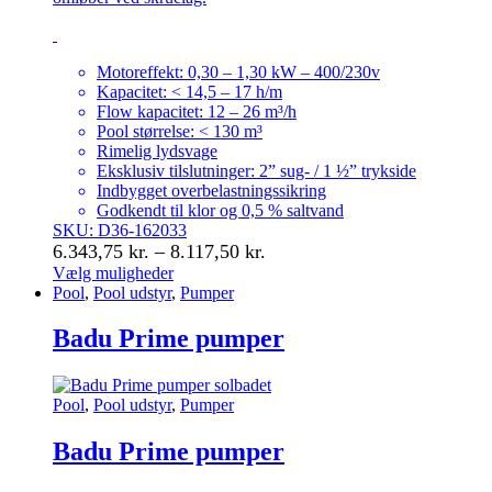
Motoreffekt: 0,30 – 1,30 kW – 400/230v
Kapacitet: < 14,5 – 17 h/m
Flow kapacitet: 12 – 26 m³/h
Pool størrelse: < 130 m³
Rimelig lydsvage
Eksklusiv tilslutninger: 2” sug- / 1 ½” trykside
Indbygget overbelastningssikring
Godkendt til klor og 0,5 % saltvand
SKU: D36-162033
Prisinterval:
6.343,75
kr.
–
8.117,50
kr.
6.343,75 kr.
Vælg muligheder
Dette
Pool
,
Pool udstyr
,
Pumper
til
vare
8.117,50 kr.
har
Badu Prime pumper
flere
varianter.
Mulighederne
Pool
,
Pool udstyr
,
Pumper
kan
vælges
Badu Prime pumper
på
varesiden