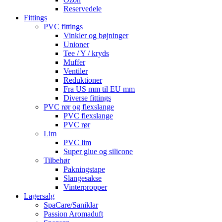
Reservedele
Fittings
PVC fittings
Vinkler og bøjninger
Unioner
Tee / Y / kryds
Muffer
Ventiler
Reduktioner
Fra US mm til EU mm
Diverse fittings
PVC rør og flexslange
PVC flexslange
PVC rør
Lim
PVC lim
Super glue og silicone
Tilbehør
Pakningstape
Slangesakse
Vinterpropper
Lagersalg
SpaCare/Saniklar
Passion Aromaduft