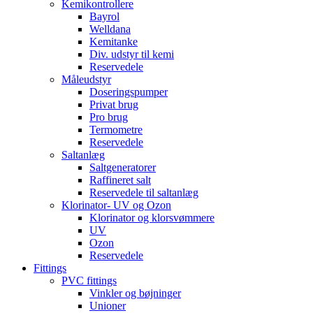
Kemikontrollere
Bayrol
Welldana
Kemitanke
Div. udstyr til kemi
Reservedele
Måleudstyr
Doseringspumper
Privat brug
Pro brug
Termometre
Reservedele
Saltanlæg
Saltgeneratorer
Raffineret salt
Reservedele til saltanlæg
Klorinator- UV og Ozon
Klorinator og klorsvømmere
UV
Ozon
Reservedele
Fittings
PVC fittings
Vinkler og bøjninger
Unioner