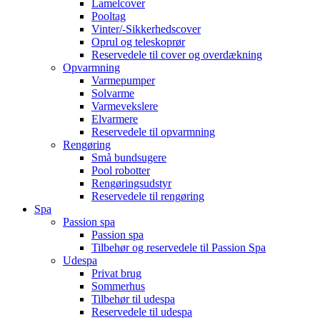
Lamelcover
Pooltag
Vinter/-Sikkerhedscover
Oprul og teleskoprør
Reservedele til cover og overdækning
Opvarmning
Varmepumper
Solvarme
Varmevekslere
Elvarmere
Reservedele til opvarmning
Rengøring
Små bundsugere
Pool robotter
Rengøringsudstyr
Reservedele til rengøring
Spa
Passion spa
Passion spa
Tilbehør og reservedele til Passion Spa
Udespa
Privat brug
Sommerhus
Tilbehør til udespa
Reservedele til udespa