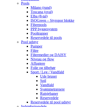
Pools
Milano (rund)
Toscana (oval)
Elba (8-tal)
ISOGreen – Styropor blokke
Fiberpools
PPP byggesystem
Pooltrapper
Reservedele til pools
Pool udstyr
Pumper
Filtre
Filtermedier og DAISY
Niveau og flow
Affugtere
Folie og tilbehør
Sport / Leg / Vandfald
Ude bruser
Spil
Vandfald
Svømmetrænere
Rutsjebaner
Reservedele
Reservedele til pool udstyr
Indstøbningsdele