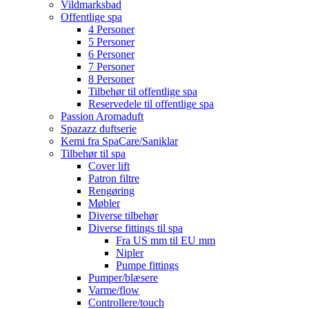
Vildmarksbad
Offentlige spa
4 Personer
5 Personer
6 Personer
7 Personer
8 Personer
Tilbehør til offentlige spa
Reservedele til offentlige spa
Passion Aromaduft
Spazazz duftserie
Kemi fra SpaCare/Saniklar
Tilbehør til spa
Cover lift
Patron filtre
Rengøring
Møbler
Diverse tilbehør
Diverse fittings til spa
Fra US mm til EU mm
Nipler
Pumpe fittings
Pumper/blæsere
Varme/flow
Controllere/touch