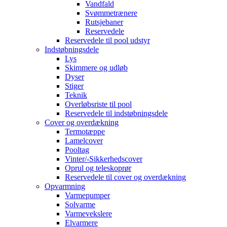
Vandfald
Svømmetrænere
Rutsjebaner
Reservedele
Reservedele til pool udstyr
Indstøbningsdele
Lys
Skimmere og udløb
Dyser
Stiger
Teknik
Overløbsriste til pool
Reservedele til indstøbningsdele
Cover og overdækning
Termotæppe
Lamelcover
Pooltag
Vinter/-Sikkerhedscover
Oprul og teleskoprør
Reservedele til cover og overdækning
Opvarmning
Varmepumper
Solvarme
Varmevekslere
Elvarmere