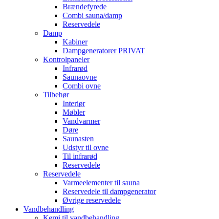
Brændefyrede
Combi sauna/damp
Reservedele
Damp
Kabiner
Dampgeneratorer PRIVAT
Kontrolpaneler
Infrarød
Saunaovne
Combi ovne
Tilbehør
Interiør
Møbler
Vandvarmer
Døre
Saunasten
Udstyr til ovne
Til infrarød
Reservedele
Reservedele
Varmeelementer til sauna
Reservedele til dampgenerator
Øvrige reservedele
Vandbehandling
Kemi til vandbehandling