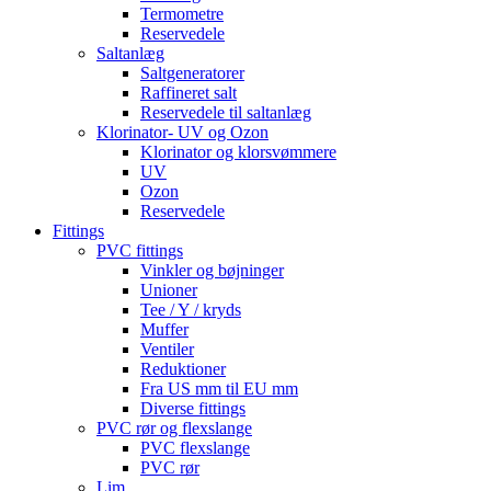
Termometre
Reservedele
Saltanlæg
Saltgeneratorer
Raffineret salt
Reservedele til saltanlæg
Klorinator- UV og Ozon
Klorinator og klorsvømmere
UV
Ozon
Reservedele
Fittings
PVC fittings
Vinkler og bøjninger
Unioner
Tee / Y / kryds
Muffer
Ventiler
Reduktioner
Fra US mm til EU mm
Diverse fittings
PVC rør og flexslange
PVC flexslange
PVC rør
Lim