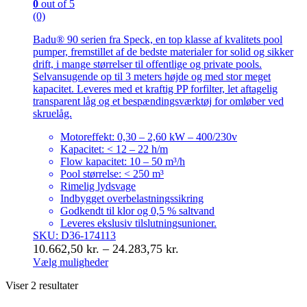
0
out of 5
(0)
Badu® 90 serien fra Speck, en top klasse af kvalitets pool
pumper, fremstillet af de bedste materialer for solid og sikker
drift, i mange størrelser til offentlige og private pools.
Selvansugende op til 3 meters højde og med stor meget
kapacitet. Leveres med et kraftig PP forfilter, let aftagelig
transparent låg og et bespændingsværktøj for omløber ved
skruelåg.
Motoreffekt: 0,30 – 2,60 kW – 400/230v
Kapacitet: < 12 – 22 h/m
Flow kapacitet: 10 – 50 m³/h
Pool størrelse: < 250 m³
Rimelig lydsvage
Indbygget overbelastningssikring
Godkendt til klor og 0,5 % saltvand
Leveres ekslusiv tilslutningsunioner.
SKU: D36-174113
Prisinterval:
10.662,50
kr.
–
24.283,75
kr.
10.662,50 kr.
Vælg muligheder
Dette
til
Viser 2 resultater
vare
24.283,75 kr.
har