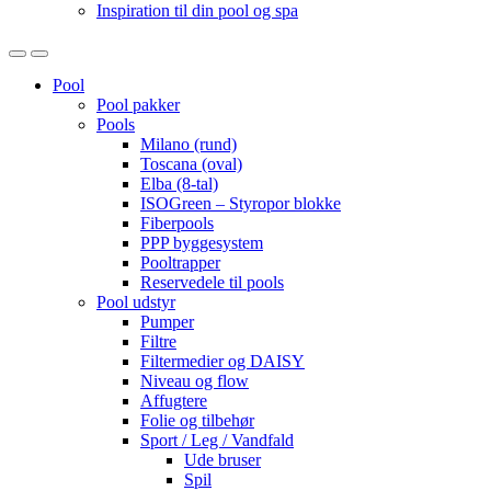
Inspiration til din pool og spa
Open
Close
Pool
Pool pakker
Pools
Milano (rund)
Toscana (oval)
Elba (8-tal)
ISOGreen – Styropor blokke
Fiberpools
PPP byggesystem
Pooltrapper
Reservedele til pools
Pool udstyr
Pumper
Filtre
Filtermedier og DAISY
Niveau og flow
Affugtere
Folie og tilbehør
Sport / Leg / Vandfald
Ude bruser
Spil