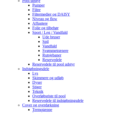
Pool udstyr
Pumper
Filtre
Filtermedier og DAISY
Niveau og flow
Affugtere
Folie og tilbehør
Sport / Leg / Vandfald
Ude bruser
Spil
Vandfald
Svømmetrænere
Rutsjebaner
Reservedele
Reservedele til pool udstyr
Indstøbningsdele
Lys
Skimmere og udløb
Dyser
Stiger
Teknik
Overløbsriste til pool
Reservedele til indstøbningsdele
Cover og overdækning
Termotæppe