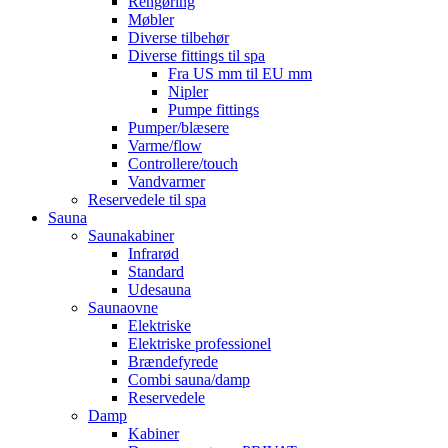
Rengøring
Møbler
Diverse tilbehør
Diverse fittings til spa
Fra US mm til EU mm
Nipler
Pumpe fittings
Pumper/blæsere
Varme/flow
Controllere/touch
Vandvarmer
Reservedele til spa
Sauna
Saunakabiner
Infrarød
Standard
Udesauna
Saunaovne
Elektriske
Elektriske professionel
Brændefyrede
Combi sauna/damp
Reservedele
Damp
Kabiner