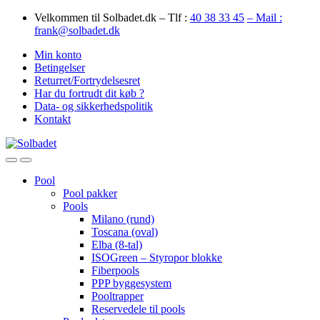
Skip
Skip
Velkommen til Solbadet.dk – Tlf :
40 38 33 45
– Mail :
to
to
frank@solbadet.dk
navigation
content
Min konto
Betingelser
Returret/Fortrydelsesret
Har du fortrudt dit køb ?
Data- og sikkerhedspolitik
Kontakt
Open
Close
Pool
Pool pakker
Pools
Milano (rund)
Toscana (oval)
Elba (8-tal)
ISOGreen – Styropor blokke
Fiberpools
PPP byggesystem
Pooltrapper
Reservedele til pools