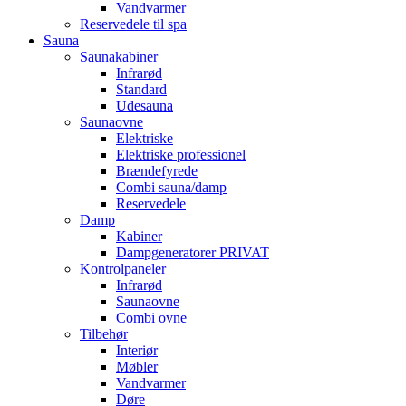
Vandvarmer
Reservedele til spa
Sauna
Saunakabiner
Infrarød
Standard
Udesauna
Saunaovne
Elektriske
Elektriske professionel
Brændefyrede
Combi sauna/damp
Reservedele
Damp
Kabiner
Dampgeneratorer PRIVAT
Kontrolpaneler
Infrarød
Saunaovne
Combi ovne
Tilbehør
Interiør
Møbler
Vandvarmer
Døre