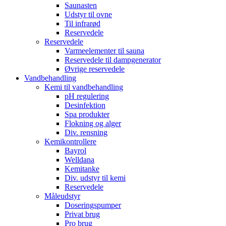
Saunasten
Udstyr til ovne
Til infrarød
Reservedele
Reservedele
Varmeelementer til sauna
Reservedele til dampgenerator
Øvrige reservedele
Vandbehandling
Kemi til vandbehandling
pH regulering
Desinfektion
Spa produkter
Flokning og alger
Div. rensning
Kemikontrollere
Bayrol
Welldana
Kemitanke
Div. udstyr til kemi
Reservedele
Måleudstyr
Doseringspumper
Privat brug
Pro brug