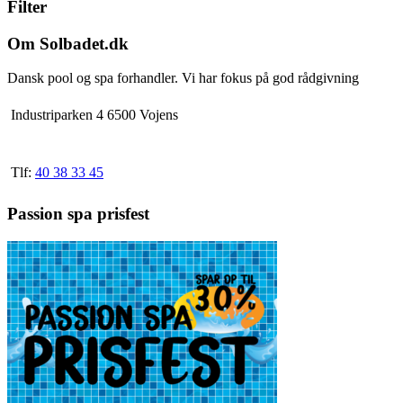
Filter
flere
varianter.
Mulighederne
Om Solbadet.dk
kan
vælges
Dansk pool og spa forhandler. Vi har fokus på god rådgivning
på
varesiden
Industriparken 4 6500 Vojens
Tlf:
40 38 33 45
Passion spa prisfest