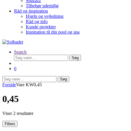
Spazazz
Tilbehør udemiljø
Råd og inspiration
Hjælp og vejledning
Råd og info
Kunde projekter
Inspiration til din pool og spa
Search
Søg
Søg
efter:
0
Søg
Søg
efter:
Forside
Vare KW
0,45
0,45
Viser 2 resultater
Filters