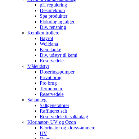
pH regulering
Desinfektion
Spa produkter
Flokning og alger
Div. rensning
Kemikontrollere
Bayrol
Welldana
Kemitanke
Div. udstyr til kemi
Reservedele
Måleudstyr
Doseringspumper
Privat brug
Pro brug
Termometre
Reservedele
Saltanlæg
Saltgeneratorer
Raffineret salt
Reservedele til saltanlæg
Klorinator- UV og Ozon
Klorinator og klorsvømmere
UV
Ozon