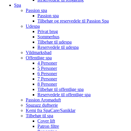
Spa
Passion spa
Passion spa
Tilbehør og reservedele til Passion Spa
Udespa
Privat brug
Sommerhus
Tilbehør til udespa
Reservedele til udespa
Vildmarksbad
Offentlige spa
4 Personer
5 Personer
6 Personer
7 Personer
8 Personer
Tilbehør til offentlige spa
Reservedele til offentlige spa
Passion Aromaduft
Spazazz duftserie
Kemi fra SpaCare/Saniklar
Tilbehør til spa
Cover lift
Patron filtre