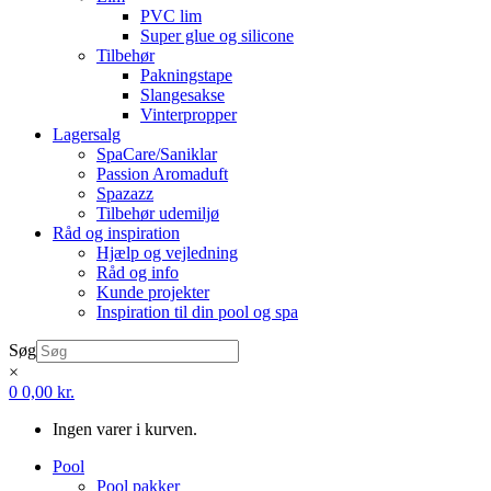
PVC lim
Super glue og silicone
Tilbehør
Pakningstape
Slangesakse
Vinterpropper
Lagersalg
SpaCare/Saniklar
Passion Aromaduft
Spazazz
Tilbehør udemiljø
Råd og inspiration
Hjælp og vejledning
Råd og info
Kunde projekter
Inspiration til din pool og spa
Søg
×
0
0,00
kr.
Ingen varer i kurven.
Pool
Pool pakker