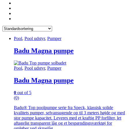
Pool
,
Pool udstyr
,
Pumper
Badu Magna pumpe
Pool
,
Pool udstyr
,
Pumper
Badu Magna pumpe
0
out of 5
(0)
Badu® Top poolpumpe serie fra Speck, klassisk solide
kvalitets pumper, selvansugende op til 3 meters højde og med
stor pumpe kapacitet. Leveres med et kraftig PP forfilter, let
aftagelig transparent låg og et bespændingsværktøj for
omløber ved skruelåg.