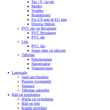
Tee / Y / kryds
Muffer
Ventiler
Reduktioner
Fra US mm til EU mm
Diverse fittings
PVC rør og flexslange
PVC flexslange
PVC rør
Lim
PVC lim
Super glue og silicone
Tilbehør
Pakningstape
Slangesakse
Vinterpropper
Lagersalg
SpaCare/Saniklar
Passion Aromaduft
Spazazz
Tilbehør udemiljø
Råd og inspiration
Hjælp og vejledning
Råd og info
Kunde projekter