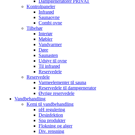
Dampgeneratorer PRIVAT
Kontrolpaneler
Infrarød
Saunaovne
Combi ovne
Tilbehør
Interiør
Møbler
Vandvarmer
Døre
Saunasten
Udstyr til ovne
Til infrarød
Reservedele
Reservedele
Varmeelementer til sauna
Reservedele til dampgenerator
Øvrige reservedele
Vandbehandling
Kemi til vandbehandling
pH regulering
Desinfektion
Spa produkter
Flokning og alger
Div. rensning