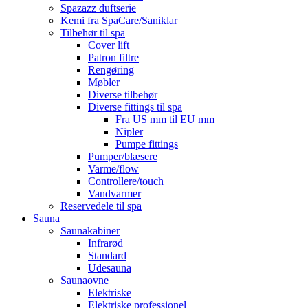
Spazazz duftserie
Kemi fra SpaCare/Saniklar
Tilbehør til spa
Cover lift
Patron filtre
Rengøring
Møbler
Diverse tilbehør
Diverse fittings til spa
Fra US mm til EU mm
Nipler
Pumpe fittings
Pumper/blæsere
Varme/flow
Controllere/touch
Vandvarmer
Reservedele til spa
Sauna
Saunakabiner
Infrarød
Standard
Udesauna
Saunaovne
Elektriske
Elektriske professionel