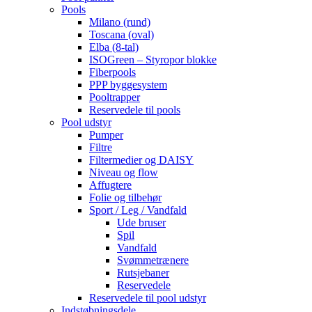
Pools
Milano (rund)
Toscana (oval)
Elba (8-tal)
ISOGreen – Styropor blokke
Fiberpools
PPP byggesystem
Pooltrapper
Reservedele til pools
Pool udstyr
Pumper
Filtre
Filtermedier og DAISY
Niveau og flow
Affugtere
Folie og tilbehør
Sport / Leg / Vandfald
Ude bruser
Spil
Vandfald
Svømmetrænere
Rutsjebaner
Reservedele
Reservedele til pool udstyr
Indstøbningsdele