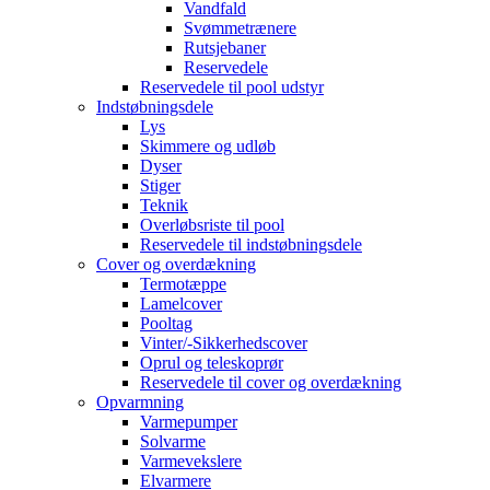
Vandfald
Svømmetrænere
Rutsjebaner
Reservedele
Reservedele til pool udstyr
Indstøbningsdele
Lys
Skimmere og udløb
Dyser
Stiger
Teknik
Overløbsriste til pool
Reservedele til indstøbningsdele
Cover og overdækning
Termotæppe
Lamelcover
Pooltag
Vinter/-Sikkerhedscover
Oprul og teleskoprør
Reservedele til cover og overdækning
Opvarmning
Varmepumper
Solvarme
Varmevekslere
Elvarmere