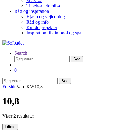
Spazazz
Tilbehør udemiljø
Råd og inspiration
Hjælp og vejledning
Råd og info
Kunde projekter
Inspiration til din pool og spa
Search
Søg
Søg
efter:
0
Søg
Søg
efter:
Forside
Vare KW
10,8
10,8
Viser 2 resultater
Filters