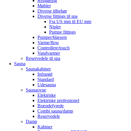
Rengøring
Møbler
Diverse tilbehør
Diverse fittings til spa
Fra US mm til EU mm
Nipler
Pumpe fittings
Pumper/blæsere
Varme/flow
Controllere/touch
Vandvarmer
Reservedele til spa
Sauna
Saunakabiner
Infrarød
Standard
Udesauna
Saunaovne
Elektriske
Elektriske professionel
Brændefyrede
Combi sauna/damp
Reservedele
Damp
Kabiner