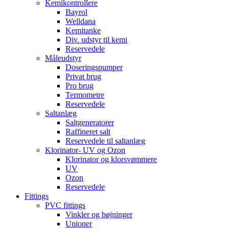
Kemikontrollere
Bayrol
Welldana
Kemitanke
Div. udstyr til kemi
Reservedele
Måleudstyr
Doseringspumper
Privat brug
Pro brug
Termometre
Reservedele
Saltanlæg
Saltgeneratorer
Raffineret salt
Reservedele til saltanlæg
Klorinator- UV og Ozon
Klorinator og klorsvømmere
UV
Ozon
Reservedele
Fittings
PVC fittings
Vinkler og bøjninger
Unioner