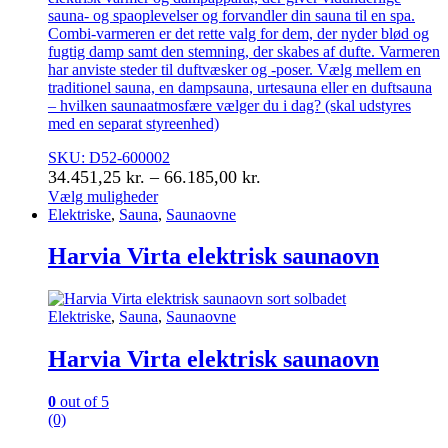
sauna- og spaoplevelser og forvandler din sauna til en spa.
Combi-varmeren er det rette valg for dem, der nyder blød og
fugtig damp samt den stemning, der skabes af dufte. Varmeren
har anviste steder til duftvæsker og -poser. Vælg mellem en
traditionel sauna, en dampsauna, urtesauna eller en duftsauna
– hvilken saunaatmosfære vælger du i dag? (skal udstyres
med en separat styreenhed)
SKU: D52-600002
Prisinterval:
34.451,25
kr.
–
66.185,00
kr.
34.451,25 kr.
Vælg muligheder
Dette
Elektriske
,
Sauna
,
Saunaovne
til
vare
66.185,00 kr.
har
Harvia Virta elektrisk saunaovn
flere
varianter.
Mulighederne
Elektriske
,
Sauna
,
Saunaovne
kan
vælges
Harvia Virta elektrisk saunaovn
på
varesiden
0
out of 5
(0)