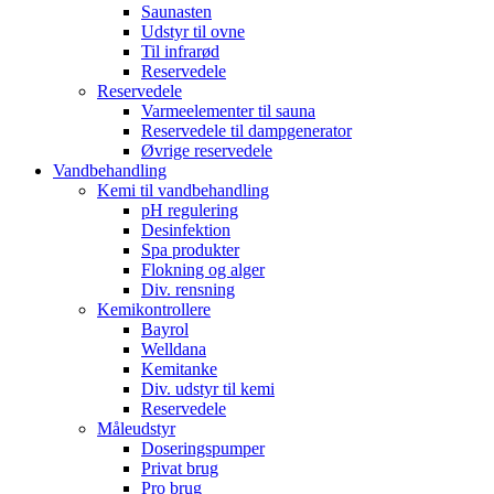
Saunasten
Udstyr til ovne
Til infrarød
Reservedele
Reservedele
Varmeelementer til sauna
Reservedele til dampgenerator
Øvrige reservedele
Vandbehandling
Kemi til vandbehandling
pH regulering
Desinfektion
Spa produkter
Flokning og alger
Div. rensning
Kemikontrollere
Bayrol
Welldana
Kemitanke
Div. udstyr til kemi
Reservedele
Måleudstyr
Doseringspumper
Privat brug
Pro brug