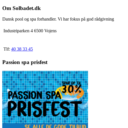
varianter.
Mulighederne
Om Solbadet.dk
kan
vælges
Dansk pool og spa forhandler. Vi har fokus på god rådgivning
på
varesiden
Industriparken 4 6500 Vojens
Tlf:
40 38 33 45
Passion spa prisfest