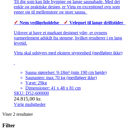
Til dig som kan lide hyppige og lange saunabade. Med det
enkle og praktiske design, er Virta en exceptionel ovn som
egner sig til mellemstore og store sauna.
✓
✓
Nem vedligeholdelse
Velegnet til lange driftstider
Udover at have et markant designet ydre, er ovnens
varmeelement adskilt fra stenene, hvilket resulterer i en lang
levetid.
Virta skal udstyres med ekstern styreenhed (medfølger ikke)
Sauna størrelser: 9-18m³ (min 190 cm højde)
Saunasten: max 70 kg (medfølger ikke)
Vægt: 29kg
Dimensioner: 41 x 48 x 81 cm
SKU: D52-600000
24.815,00
kr.
Vælg muligheder
Dette
Viser 2 resultater
vare
har
Filter
flere