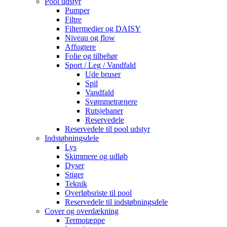
Pool udstyr
Pumper
Filtre
Filtermedier og DAISY
Niveau og flow
Affugtere
Folie og tilbehør
Sport / Leg / Vandfald
Ude bruser
Spil
Vandfald
Svømmetrænere
Rutsjebaner
Reservedele
Reservedele til pool udstyr
Indstøbningsdele
Lys
Skimmere og udløb
Dyser
Stiger
Teknik
Overløbsriste til pool
Reservedele til indstøbningsdele
Cover og overdækning
Termotæppe