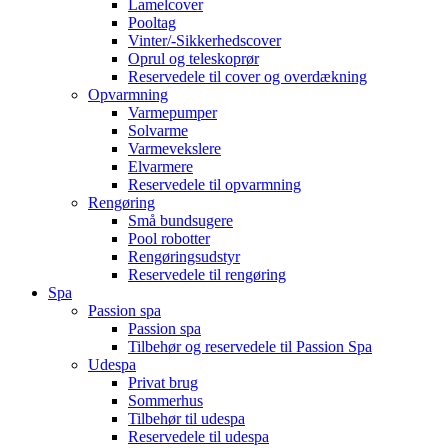
Lamelcover
Pooltag
Vinter/-Sikkerhedscover
Oprul og teleskoprør
Reservedele til cover og overdækning
Opvarmning
Varmepumper
Solvarme
Varmevekslere
Elvarmere
Reservedele til opvarmning
Rengøring
Små bundsugere
Pool robotter
Rengøringsudstyr
Reservedele til rengøring
Spa
Passion spa
Passion spa
Tilbehør og reservedele til Passion Spa
Udespa
Privat brug
Sommerhus
Tilbehør til udespa
Reservedele til udespa