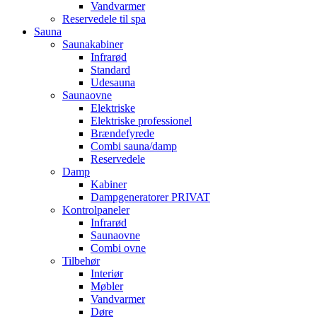
Vandvarmer
Reservedele til spa
Sauna
Saunakabiner
Infrarød
Standard
Udesauna
Saunaovne
Elektriske
Elektriske professionel
Brændefyrede
Combi sauna/damp
Reservedele
Damp
Kabiner
Dampgeneratorer PRIVAT
Kontrolpaneler
Infrarød
Saunaovne
Combi ovne
Tilbehør
Interiør
Møbler
Vandvarmer
Døre