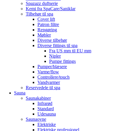
Spazazz duftserie
Kemi fra SpaCare/Saniklar
Tilbehør til spa
Cover lift
Patron filtre
Rengøring
Møbler
Diverse tilbehør
Diverse fittings til spa
Fra US mm til EU mm
Nipler
Pumpe fittings
Pumper/blæsere
Varme/flow
Controllere/touch
Vandvarmer
Reservedele til spa
Sauna
Saunakabiner
Infrarød
Standard
Udesauna
Saunaovne
Elektriske
Elektriske professionel