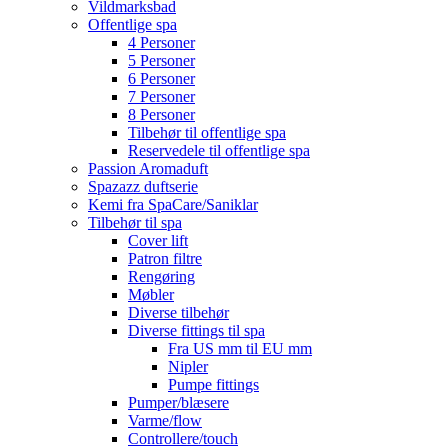
Vildmarksbad
Offentlige spa
4 Personer
5 Personer
6 Personer
7 Personer
8 Personer
Tilbehør til offentlige spa
Reservedele til offentlige spa
Passion Aromaduft
Spazazz duftserie
Kemi fra SpaCare/Saniklar
Tilbehør til spa
Cover lift
Patron filtre
Rengøring
Møbler
Diverse tilbehør
Diverse fittings til spa
Fra US mm til EU mm
Nipler
Pumpe fittings
Pumper/blæsere
Varme/flow
Controllere/touch