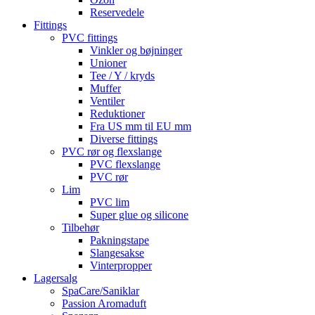
Reservedele
Fittings
PVC fittings
Vinkler og bøjninger
Unioner
Tee / Y / kryds
Muffer
Ventiler
Reduktioner
Fra US mm til EU mm
Diverse fittings
PVC rør og flexslange
PVC flexslange
PVC rør
Lim
PVC lim
Super glue og silicone
Tilbehør
Pakningstape
Slangesakse
Vinterpropper
Lagersalg
SpaCare/Saniklar
Passion Aromaduft