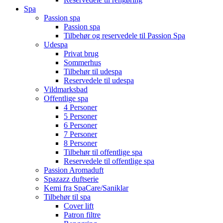
Spa
Passion spa
Passion spa
Tilbehør og reservedele til Passion Spa
Udespa
Privat brug
Sommerhus
Tilbehør til udespa
Reservedele til udespa
Vildmarksbad
Offentlige spa
4 Personer
5 Personer
6 Personer
7 Personer
8 Personer
Tilbehør til offentlige spa
Reservedele til offentlige spa
Passion Aromaduft
Spazazz duftserie
Kemi fra SpaCare/Saniklar
Tilbehør til spa
Cover lift
Patron filtre