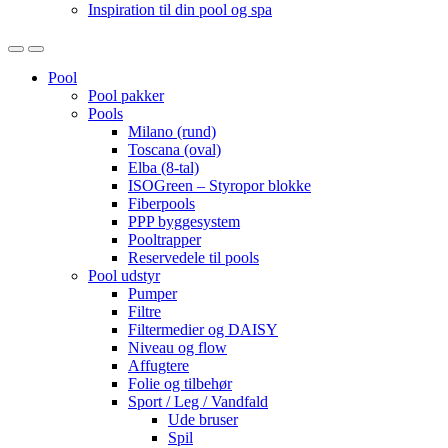
Inspiration til din pool og spa
Open
Close
Pool
Pool pakker
Pools
Milano (rund)
Toscana (oval)
Elba (8-tal)
ISOGreen – Styropor blokke
Fiberpools
PPP byggesystem
Pooltrapper
Reservedele til pools
Pool udstyr
Pumper
Filtre
Filtermedier og DAISY
Niveau og flow
Affugtere
Folie og tilbehør
Sport / Leg / Vandfald
Ude bruser
Spil