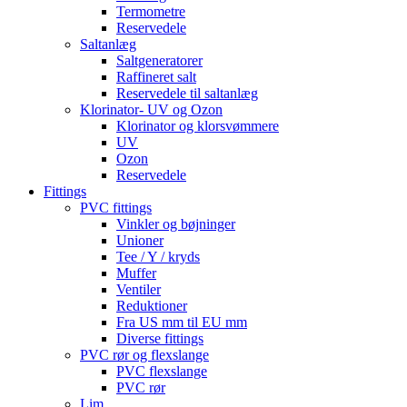
Termometre
Reservedele
Saltanlæg
Saltgeneratorer
Raffineret salt
Reservedele til saltanlæg
Klorinator- UV og Ozon
Klorinator og klorsvømmere
UV
Ozon
Reservedele
Fittings
PVC fittings
Vinkler og bøjninger
Unioner
Tee / Y / kryds
Muffer
Ventiler
Reduktioner
Fra US mm til EU mm
Diverse fittings
PVC rør og flexslange
PVC flexslange
PVC rør
Lim