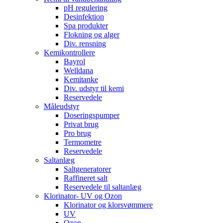
pH regulering
Desinfektion
Spa produkter
Flokning og alger
Div. rensning
Kemikontrollere
Bayrol
Welldana
Kemitanke
Div. udstyr til kemi
Reservedele
Måleudstyr
Doseringspumper
Privat brug
Pro brug
Termometre
Reservedele
Saltanlæg
Saltgeneratorer
Raffineret salt
Reservedele til saltanlæg
Klorinator- UV og Ozon
Klorinator og klorsvømmere
UV
Ozon