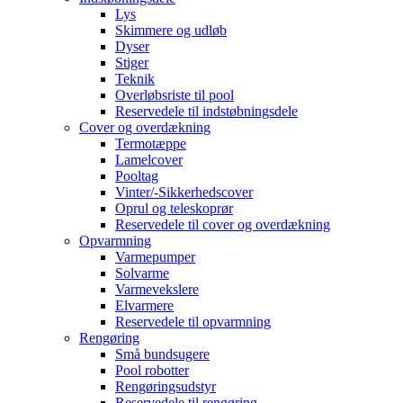
Lys
Skimmere og udløb
Dyser
Stiger
Teknik
Overløbsriste til pool
Reservedele til indstøbningsdele
Cover og overdækning
Termotæppe
Lamelcover
Pooltag
Vinter/-Sikkerhedscover
Oprul og teleskoprør
Reservedele til cover og overdækning
Opvarmning
Varmepumper
Solvarme
Varmevekslere
Elvarmere
Reservedele til opvarmning
Rengøring
Små bundsugere
Pool robotter
Rengøringsudstyr
Reservedele til rengøring