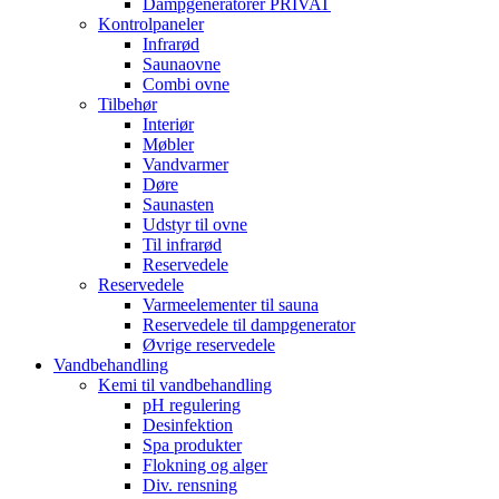
Dampgeneratorer PRIVAT
Kontrolpaneler
Infrarød
Saunaovne
Combi ovne
Tilbehør
Interiør
Møbler
Vandvarmer
Døre
Saunasten
Udstyr til ovne
Til infrarød
Reservedele
Reservedele
Varmeelementer til sauna
Reservedele til dampgenerator
Øvrige reservedele
Vandbehandling
Kemi til vandbehandling
pH regulering
Desinfektion
Spa produkter
Flokning og alger
Div. rensning