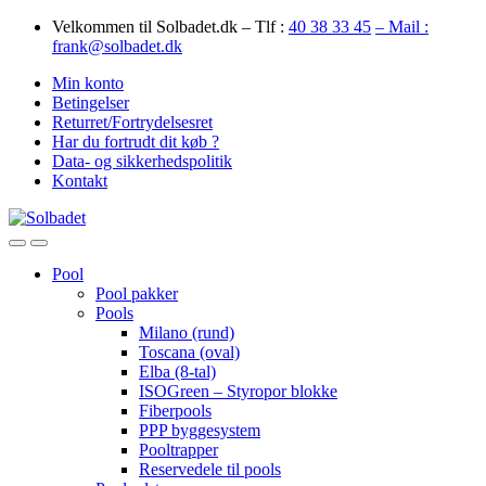
Skip
Skip
Velkommen til Solbadet.dk – Tlf :
40 38 33 45
– Mail :
to
to
frank@solbadet.dk
navigation
content
Min konto
Betingelser
Returret/Fortrydelsesret
Har du fortrudt dit køb ?
Data- og sikkerhedspolitik
Kontakt
Open
Close
Pool
Pool pakker
Pools
Milano (rund)
Toscana (oval)
Elba (8-tal)
ISOGreen – Styropor blokke
Fiberpools
PPP byggesystem
Pooltrapper
Reservedele til pools