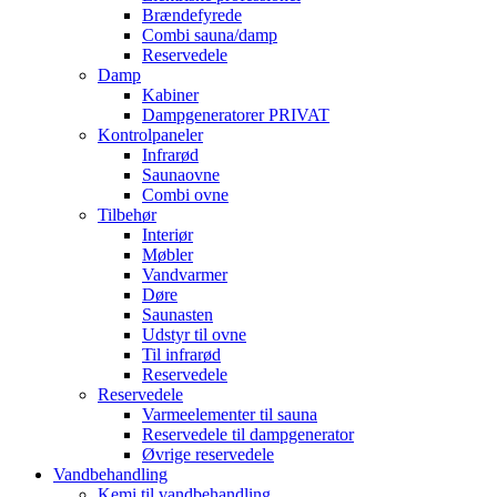
Brændefyrede
Combi sauna/damp
Reservedele
Damp
Kabiner
Dampgeneratorer PRIVAT
Kontrolpaneler
Infrarød
Saunaovne
Combi ovne
Tilbehør
Interiør
Møbler
Vandvarmer
Døre
Saunasten
Udstyr til ovne
Til infrarød
Reservedele
Reservedele
Varmeelementer til sauna
Reservedele til dampgenerator
Øvrige reservedele
Vandbehandling
Kemi til vandbehandling