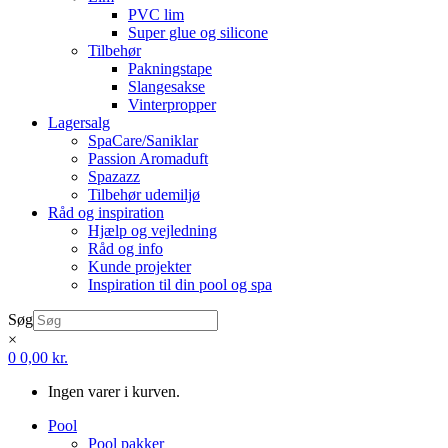
PVC lim
Super glue og silicone
Tilbehør
Pakningstape
Slangesakse
Vinterpropper
Lagersalg
SpaCare/Saniklar
Passion Aromaduft
Spazazz
Tilbehør udemiljø
Råd og inspiration
Hjælp og vejledning
Råd og info
Kunde projekter
Inspiration til din pool og spa
Søg
×
0
0,00
kr.
Ingen varer i kurven.
Pool
Pool pakker