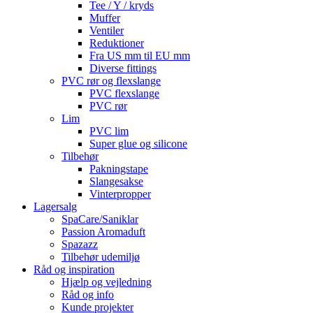
Tee / Y / kryds
Muffer
Ventiler
Reduktioner
Fra US mm til EU mm
Diverse fittings
PVC rør og flexslange
PVC flexslange
PVC rør
Lim
PVC lim
Super glue og silicone
Tilbehør
Pakningstape
Slangesakse
Vinterpropper
Lagersalg
SpaCare/Saniklar
Passion Aromaduft
Spazazz
Tilbehør udemiljø
Råd og inspiration
Hjælp og vejledning
Råd og info
Kunde projekter