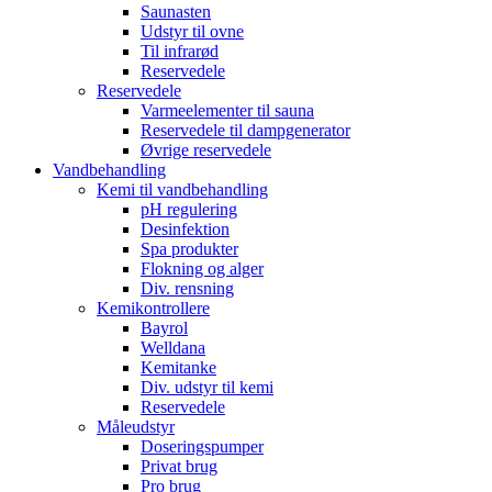
Saunasten
Udstyr til ovne
Til infrarød
Reservedele
Reservedele
Varmeelementer til sauna
Reservedele til dampgenerator
Øvrige reservedele
Vandbehandling
Kemi til vandbehandling
pH regulering
Desinfektion
Spa produkter
Flokning og alger
Div. rensning
Kemikontrollere
Bayrol
Welldana
Kemitanke
Div. udstyr til kemi
Reservedele
Måleudstyr
Doseringspumper
Privat brug
Pro brug