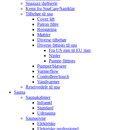
Spazazz duftserie
Kemi fra SpaCare/Saniklar
Tilbehør til spa
Cover lift
Patron filtre
Rengøring
Møbler
Diverse tilbehør
Diverse fittings til spa
Fra US mm til EU mm
Nipler
Pumpe fittings
Pumper/blæsere
Varme/flow
Controllere/touch
Vandvarmer
Reservedele til spa
Sauna
Saunakabiner
Infrarød
Standard
Udesauna
Saunaovne
Elektriske
Elektriske professionel