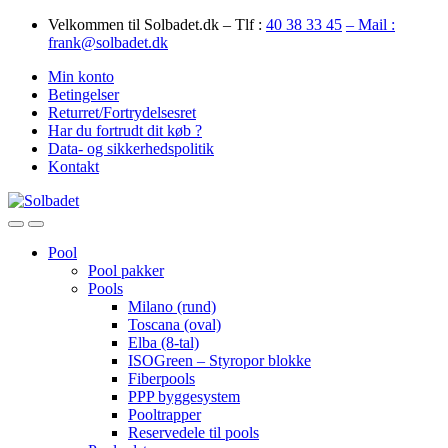
Skip
Skip
Velkommen til Solbadet.dk – Tlf :
40 38 33 45
– Mail :
to
to
frank@solbadet.dk
navigation
content
Min konto
Betingelser
Returret/Fortrydelsesret
Har du fortrudt dit køb ?
Data- og sikkerhedspolitik
Kontakt
Open
Close
Pool
Pool pakker
Pools
Milano (rund)
Toscana (oval)
Elba (8-tal)
ISOGreen – Styropor blokke
Fiberpools
PPP byggesystem
Pooltrapper
Reservedele til pools