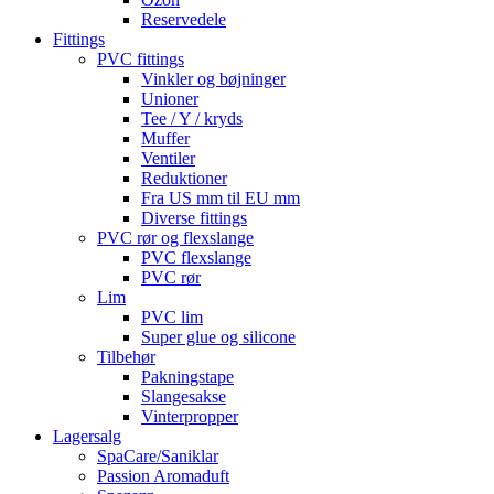
Reservedele
Fittings
PVC fittings
Vinkler og bøjninger
Unioner
Tee / Y / kryds
Muffer
Ventiler
Reduktioner
Fra US mm til EU mm
Diverse fittings
PVC rør og flexslange
PVC flexslange
PVC rør
Lim
PVC lim
Super glue og silicone
Tilbehør
Pakningstape
Slangesakse
Vinterpropper
Lagersalg
SpaCare/Saniklar
Passion Aromaduft