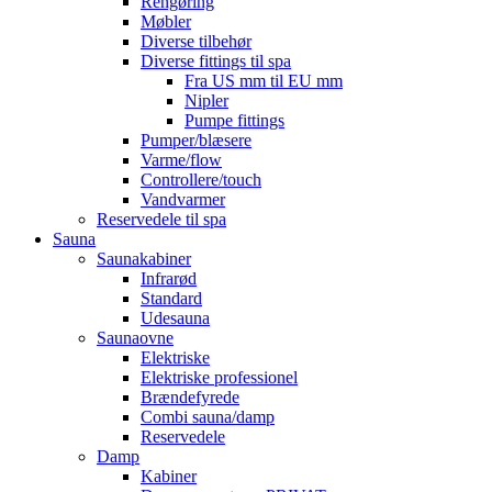
Rengøring
Møbler
Diverse tilbehør
Diverse fittings til spa
Fra US mm til EU mm
Nipler
Pumpe fittings
Pumper/blæsere
Varme/flow
Controllere/touch
Vandvarmer
Reservedele til spa
Sauna
Saunakabiner
Infrarød
Standard
Udesauna
Saunaovne
Elektriske
Elektriske professionel
Brændefyrede
Combi sauna/damp
Reservedele
Damp
Kabiner