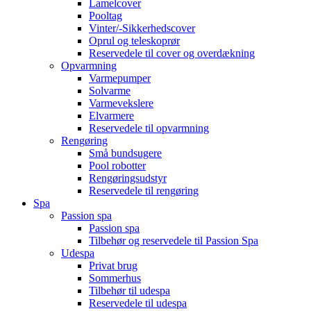
Lamelcover
Pooltag
Vinter/-Sikkerhedscover
Oprul og teleskoprør
Reservedele til cover og overdækning
Opvarmning
Varmepumper
Solvarme
Varmevekslere
Elvarmere
Reservedele til opvarmning
Rengøring
Små bundsugere
Pool robotter
Rengøringsudstyr
Reservedele til rengøring
Spa
Passion spa
Passion spa
Tilbehør og reservedele til Passion Spa
Udespa
Privat brug
Sommerhus
Tilbehør til udespa
Reservedele til udespa