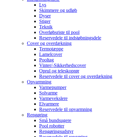
Lys
Skimmere og udløb
Dyser
Stiger
Teknik
Overløbsriste til pool
Reservedele til indstøbningsdele
Cover og overdækning
Termotæppe
Lamelcover
Pooltag
Vinter/-Sikkerhedscover
Oprul og teleskoprør
Reservedele til cover og overdækning
Opvarmning
Varmepumper
Solvarme
Varmevekslere
Elvarmere
Reservedele til opvarmning
Rengøring
Små bundsugere
Pool robotter
Rengøringsudstyr
Reservedele til rengøring