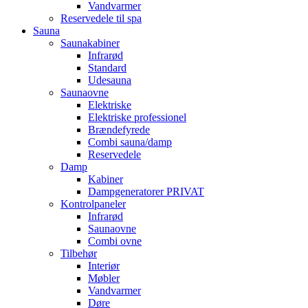
Vandvarmer
Reservedele til spa
Sauna
Saunakabiner
Infrarød
Standard
Udesauna
Saunaovne
Elektriske
Elektriske professionel
Brændefyrede
Combi sauna/damp
Reservedele
Damp
Kabiner
Dampgeneratorer PRIVAT
Kontrolpaneler
Infrarød
Saunaovne
Combi ovne
Tilbehør
Interiør
Møbler
Vandvarmer
Døre