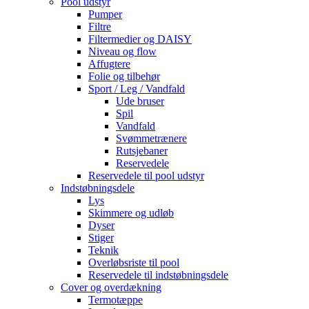
Pool udstyr
Pumper
Filtre
Filtermedier og DAISY
Niveau og flow
Affugtere
Folie og tilbehør
Sport / Leg / Vandfald
Ude bruser
Spil
Vandfald
Svømmetrænere
Rutsjebaner
Reservedele
Reservedele til pool udstyr
Indstøbningsdele
Lys
Skimmere og udløb
Dyser
Stiger
Teknik
Overløbsriste til pool
Reservedele til indstøbningsdele
Cover og overdækning
Termotæppe