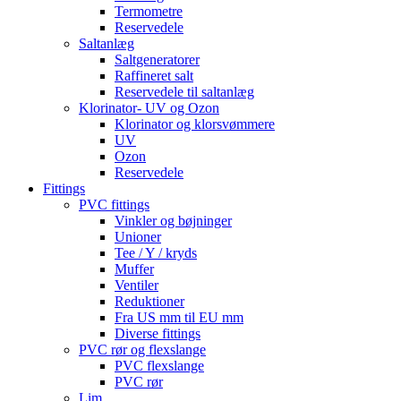
Termometre
Reservedele
Saltanlæg
Saltgeneratorer
Raffineret salt
Reservedele til saltanlæg
Klorinator- UV og Ozon
Klorinator og klorsvømmere
UV
Ozon
Reservedele
Fittings
PVC fittings
Vinkler og bøjninger
Unioner
Tee / Y / kryds
Muffer
Ventiler
Reduktioner
Fra US mm til EU mm
Diverse fittings
PVC rør og flexslange
PVC flexslange
PVC rør
Lim