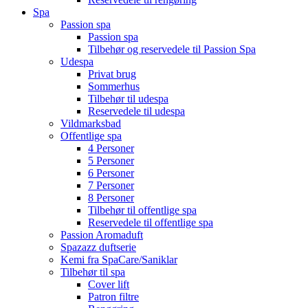
Spa
Passion spa
Passion spa
Tilbehør og reservedele til Passion Spa
Udespa
Privat brug
Sommerhus
Tilbehør til udespa
Reservedele til udespa
Vildmarksbad
Offentlige spa
4 Personer
5 Personer
6 Personer
7 Personer
8 Personer
Tilbehør til offentlige spa
Reservedele til offentlige spa
Passion Aromaduft
Spazazz duftserie
Kemi fra SpaCare/Saniklar
Tilbehør til spa
Cover lift
Patron filtre