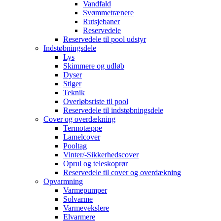
Vandfald
Svømmetrænere
Rutsjebaner
Reservedele
Reservedele til pool udstyr
Indstøbningsdele
Lys
Skimmere og udløb
Dyser
Stiger
Teknik
Overløbsriste til pool
Reservedele til indstøbningsdele
Cover og overdækning
Termotæppe
Lamelcover
Pooltag
Vinter/-Sikkerhedscover
Oprul og teleskoprør
Reservedele til cover og overdækning
Opvarmning
Varmepumper
Solvarme
Varmevekslere
Elvarmere