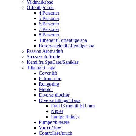
Vildmarksbad
Offentlige spa
4 Personer
5 Personer
6 Personer
7 Personer
8 Personer
Tilbehør til offentlige spa
Reservedele til offentlige spa
Passion Aromaduft
Spazazz duftserie
Kemi fra SpaCare/Saniklar
Tilbehør til spa
Cover lift
Patron filtre
Rengøring
Møbler
Diverse tilbehør
Diverse fittings til spa
Fra US mm til EU mm
Nipler
Pumpe fittings
Pumper/blæsere
Varme/flow
Controllere/touch