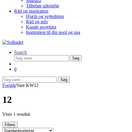
Spazazz
Tilbehør udemiljø
Råd og inspiration
Hjælp og vejledning
Råd og info
Kunde projekter
Inspiration til din pool og spa
Search
Søg
Søg
efter:
0
Søg
Søg
efter:
Forside
Vare KW
12
12
Viser 1 resultat
Filters