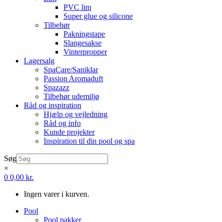
PVC lim
Super glue og silicone
Tilbehør
Pakningstape
Slangesakse
Vinterpropper
Lagersalg
SpaCare/Saniklar
Passion Aromaduft
Spazazz
Tilbehør udemiljø
Råd og inspiration
Hjælp og vejledning
Råd og info
Kunde projekter
Inspiration til din pool og spa
Søg
×
0
0,00
kr.
Ingen varer i kurven.
Pool
Pool pakker