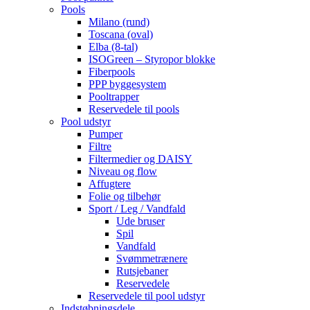
Pools
Milano (rund)
Toscana (oval)
Elba (8-tal)
ISOGreen – Styropor blokke
Fiberpools
PPP byggesystem
Pooltrapper
Reservedele til pools
Pool udstyr
Pumper
Filtre
Filtermedier og DAISY
Niveau og flow
Affugtere
Folie og tilbehør
Sport / Leg / Vandfald
Ude bruser
Spil
Vandfald
Svømmetrænere
Rutsjebaner
Reservedele
Reservedele til pool udstyr
Indstøbningsdele