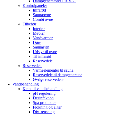
Dampgeneratorer PRIVAT
Kontrolpaneler
Infrarød
Saunaovne
Combi ovne
Tilbehør
Interiør
Møbler
Vandvarmer
Døre
Saunasten
Udstyr til ovne
Til infrarød
Reservedele
Reservedele
Varmeelementer til sauna
Reservedele til dampgenerator
Øvrige reservedele
Vandbehandling
Kemi til vandbehandling
pH regulering
Desinfektion
Spa produkter
Flokning og alger
Div. rensning