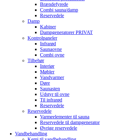
Brændefyrede
Combi sauna/damp
Reservedele
Damp
Kabiner
Dampgeneratorer PRIVAT
Kontrolpaneler
Infrarød
Saunaovne
Combi ovne
Tilbehør
Interiør
Møbler
Vandvarmer
Døre
Saunasten
Udstyr til ovne
Til infrarød
Reservedele
Reservedele
Varmeelementer til sauna
Reservedele til dampgenerator
Øvrige reservedele
Vandbehandling
Kemi til vandbehandling