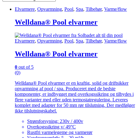
Elvarmere
,
Opvarmning
,
Pool
,
Spa
,
Tilbehør
,
Varme/flow
Welldana® Pool elvarmer
Elvarmere
,
Opvarmning
,
Pool
,
Spa
,
Tilbehør
,
Varme/flow
Welldana® Pool elvarmer
0
out of 5
(0)
Welldana® Pool elvarmer er en kraftig, solid og driftsikker
opvarmning af pool / spa. Produceret med de bedste
komponenter, er indbygget med overkogssikring og tilbydes i
flere varianter med eller uden termostatregulering. Leveres
komplet med adapter for 50 mm rør tilslutning. Der medfølger
ikke tilslutningskabel.
Strømforsyning: 230v / 400v
Overkogssikring v/ 49°C
Rustfri varmelegeme og varmerør
Vandgennemløb: 5 – 20 m³/h