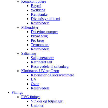
Kemikontrollere
Bayrol
Welldana
Kemitanke
Div. udstyr til kemi
Reservedele
Måleudstyr
Doseringspumper
Privat brug
Pro brug
Termometre
Reservedele
Saltanlæg
Saltgeneratorer
Raffineret salt
Reservedele til saltanlæg
Klorinator- UV og Ozon
Klorinator og klorsvømmere
UV
Ozon
Reservedele
Fittings
PVC fittings
Vinkler og bøjninger
Unioner