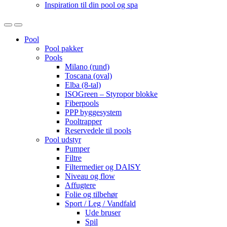
Inspiration til din pool og spa
Open
Close
Pool
Pool pakker
Pools
Milano (rund)
Toscana (oval)
Elba (8-tal)
ISOGreen – Styropor blokke
Fiberpools
PPP byggesystem
Pooltrapper
Reservedele til pools
Pool udstyr
Pumper
Filtre
Filtermedier og DAISY
Niveau og flow
Affugtere
Folie og tilbehør
Sport / Leg / Vandfald
Ude bruser
Spil