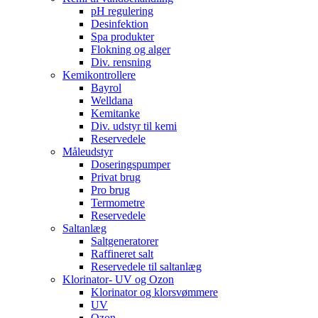
pH regulering
Desinfektion
Spa produkter
Flokning og alger
Div. rensning
Kemikontrollere
Bayrol
Welldana
Kemitanke
Div. udstyr til kemi
Reservedele
Måleudstyr
Doseringspumper
Privat brug
Pro brug
Termometre
Reservedele
Saltanlæg
Saltgeneratorer
Raffineret salt
Reservedele til saltanlæg
Klorinator- UV og Ozon
Klorinator og klorsvømmere
UV
Ozon