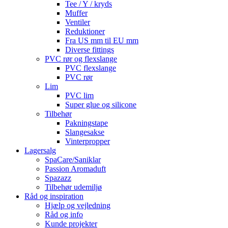
Tee / Y / kryds
Muffer
Ventiler
Reduktioner
Fra US mm til EU mm
Diverse fittings
PVC rør og flexslange
PVC flexslange
PVC rør
Lim
PVC lim
Super glue og silicone
Tilbehør
Pakningstape
Slangesakse
Vinterpropper
Lagersalg
SpaCare/Saniklar
Passion Aromaduft
Spazazz
Tilbehør udemiljø
Råd og inspiration
Hjælp og vejledning
Råd og info
Kunde projekter