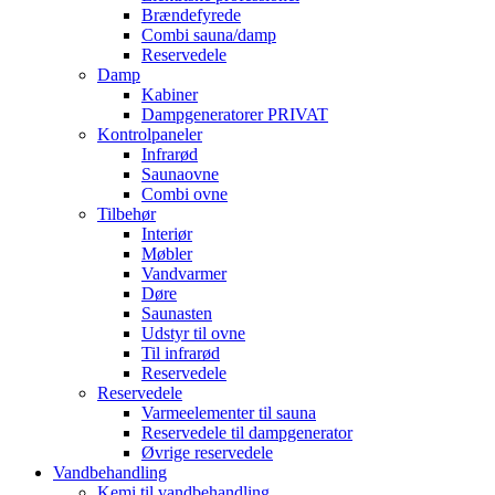
Brændefyrede
Combi sauna/damp
Reservedele
Damp
Kabiner
Dampgeneratorer PRIVAT
Kontrolpaneler
Infrarød
Saunaovne
Combi ovne
Tilbehør
Interiør
Møbler
Vandvarmer
Døre
Saunasten
Udstyr til ovne
Til infrarød
Reservedele
Reservedele
Varmeelementer til sauna
Reservedele til dampgenerator
Øvrige reservedele
Vandbehandling
Kemi til vandbehandling