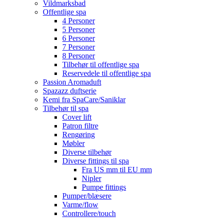
Vildmarksbad
Offentlige spa
4 Personer
5 Personer
6 Personer
7 Personer
8 Personer
Tilbehør til offentlige spa
Reservedele til offentlige spa
Passion Aromaduft
Spazazz duftserie
Kemi fra SpaCare/Saniklar
Tilbehør til spa
Cover lift
Patron filtre
Rengøring
Møbler
Diverse tilbehør
Diverse fittings til spa
Fra US mm til EU mm
Nipler
Pumpe fittings
Pumper/blæsere
Varme/flow
Controllere/touch