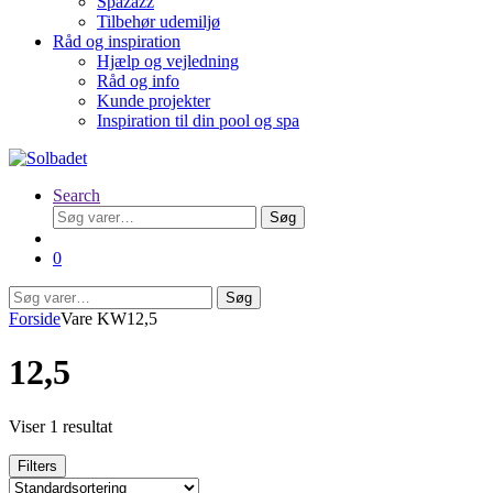
Spazazz
Tilbehør udemiljø
Råd og inspiration
Hjælp og vejledning
Råd og info
Kunde projekter
Inspiration til din pool og spa
Search
Søg
Søg
efter:
0
Søg
Søg
efter:
Forside
Vare KW
12,5
12,5
Viser 1 resultat
Filters