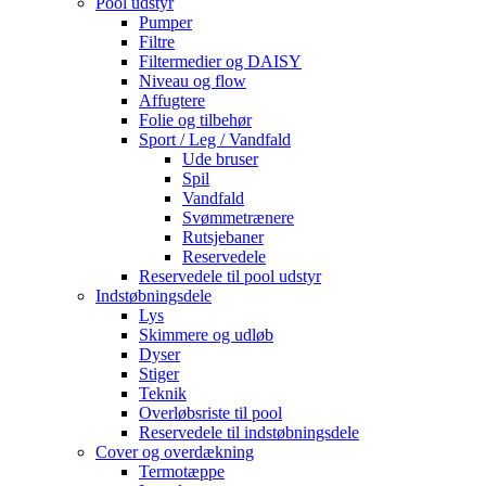
Pool udstyr
Pumper
Filtre
Filtermedier og DAISY
Niveau og flow
Affugtere
Folie og tilbehør
Sport / Leg / Vandfald
Ude bruser
Spil
Vandfald
Svømmetrænere
Rutsjebaner
Reservedele
Reservedele til pool udstyr
Indstøbningsdele
Lys
Skimmere og udløb
Dyser
Stiger
Teknik
Overløbsriste til pool
Reservedele til indstøbningsdele
Cover og overdækning
Termotæppe