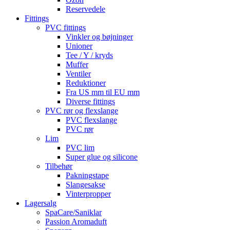
Reservedele
Fittings
PVC fittings
Vinkler og bøjninger
Unioner
Tee / Y / kryds
Muffer
Ventiler
Reduktioner
Fra US mm til EU mm
Diverse fittings
PVC rør og flexslange
PVC flexslange
PVC rør
Lim
PVC lim
Super glue og silicone
Tilbehør
Pakningstape
Slangesakse
Vinterpropper
Lagersalg
SpaCare/Saniklar
Passion Aromaduft