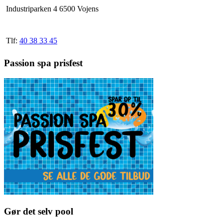
varesiden
Industriparken 4 6500 Vojens
Tlf:
40 38 33 45
Passion spa prisfest
Gør det selv pool