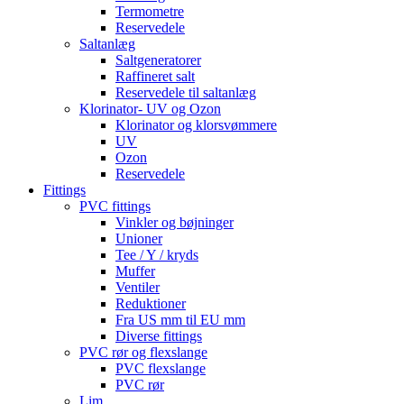
Termometre
Reservedele
Saltanlæg
Saltgeneratorer
Raffineret salt
Reservedele til saltanlæg
Klorinator- UV og Ozon
Klorinator og klorsvømmere
UV
Ozon
Reservedele
Fittings
PVC fittings
Vinkler og bøjninger
Unioner
Tee / Y / kryds
Muffer
Ventiler
Reduktioner
Fra US mm til EU mm
Diverse fittings
PVC rør og flexslange
PVC flexslange
PVC rør
Lim