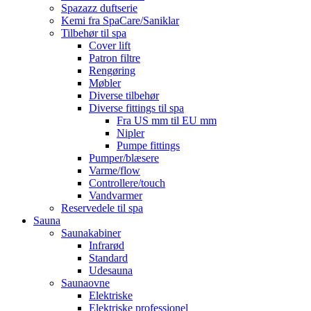
Spazazz duftserie
Kemi fra SpaCare/Saniklar
Tilbehør til spa
Cover lift
Patron filtre
Rengøring
Møbler
Diverse tilbehør
Diverse fittings til spa
Fra US mm til EU mm
Nipler
Pumpe fittings
Pumper/blæsere
Varme/flow
Controllere/touch
Vandvarmer
Reservedele til spa
Sauna
Saunakabiner
Infrarød
Standard
Udesauna
Saunaovne
Elektriske
Elektriske professionel