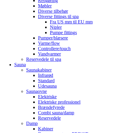
Rengøring
Møbler
Diverse tilbehør
Diverse fittings til spa
Fra US mm til EU mm
Nipler
Pumpe fittings
Pumper/blæsere
Varme/flow
Controllere/touch
Vandvarmer
Reservedele til spa
Sauna
Saunakabiner
Infrarød
Standard
Udesauna
Saunaovne
Elektriske
Elektriske professionel
Brændefyrede
Combi sauna/damp
Reservedele
Damp
Kabiner