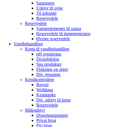
Saunasten
Udstyr til ovne
Til infrarød
Reservedele
Reservedele
Varmeelementer til sauna
Reservedele til dampgenerator
Øvrige reservedele
Vandbehandling
Kemi til vandbehandling
pH regulering
Desinfektion
Spa produkter
Flokning og alger
Div. rensning
Kemikontrollere
Bayrol
Welldana
Kemitanke
Div. udstyr til kemi
Reservedele
Måleudstyr
Doseringspumper
Privat brug
Pro brug