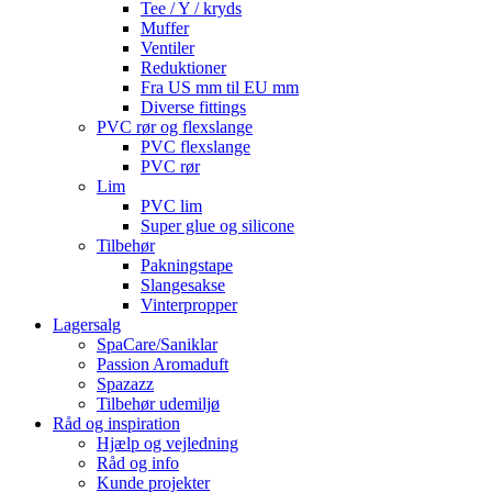
Tee / Y / kryds
Muffer
Ventiler
Reduktioner
Fra US mm til EU mm
Diverse fittings
PVC rør og flexslange
PVC flexslange
PVC rør
Lim
PVC lim
Super glue og silicone
Tilbehør
Pakningstape
Slangesakse
Vinterpropper
Lagersalg
SpaCare/Saniklar
Passion Aromaduft
Spazazz
Tilbehør udemiljø
Råd og inspiration
Hjælp og vejledning
Råd og info
Kunde projekter