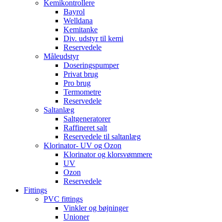
Kemikontrollere
Bayrol
Welldana
Kemitanke
Div. udstyr til kemi
Reservedele
Måleudstyr
Doseringspumper
Privat brug
Pro brug
Termometre
Reservedele
Saltanlæg
Saltgeneratorer
Raffineret salt
Reservedele til saltanlæg
Klorinator- UV og Ozon
Klorinator og klorsvømmere
UV
Ozon
Reservedele
Fittings
PVC fittings
Vinkler og bøjninger
Unioner