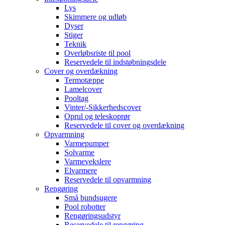
Lys
Skimmere og udløb
Dyser
Stiger
Teknik
Overløbsriste til pool
Reservedele til indstøbningsdele
Cover og overdækning
Termotæppe
Lamelcover
Pooltag
Vinter/-Sikkerhedscover
Oprul og teleskoprør
Reservedele til cover og overdækning
Opvarmning
Varmepumper
Solvarme
Varmevekslere
Elvarmere
Reservedele til opvarmning
Rengøring
Små bundsugere
Pool robotter
Rengøringsudstyr
Reservedele til rengøring