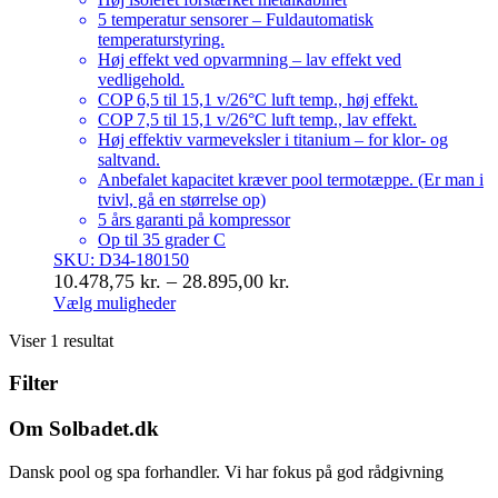
5 temperatur sensorer – Fuldautomatisk
temperaturstyring.
Høj effekt ved opvarmning – lav effekt ved
vedligehold.
COP 6,5 til 15,1 v/26°C luft temp., høj effekt.
COP 7,5 til 15,1 v/26°C luft temp., lav effekt.
Høj effektiv varmeveksler i titanium – for klor- og
saltvand.
Anbefalet kapacitet kræver pool termotæppe. (Er man i
tvivl, gå en størrelse op)
5 års garanti på kompressor
Op til 35 grader C
SKU: D34-180150
Prisinterval:
10.478,75
kr.
–
28.895,00
kr.
10.478,75 kr.
Vælg muligheder
Dette
til
Viser 1 resultat
vare
28.895,00 kr.
har
Filter
flere
varianter.
Mulighederne
Om Solbadet.dk
kan
vælges
Dansk pool og spa forhandler. Vi har fokus på god rådgivning
på