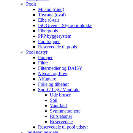
Pools
Milano (rund)
Toscana (oval)
Elba (8-tal)
ISOGreen – Styropor blokke
Fiberpools
PPP byggesystem
Pooltrapper
Reservedele til pools
Pool udstyr
Pumper
Filtre
Filtermedier og DAISY
Niveau og flow
Affugtere
Folie og tilbehør
Sport / Leg / Vandfald
Ude bruser
Spil
Vandfald
Svømmetrænere
Rutsjebaner
Reservedele
Reservedele til pool udstyr
Indstøbningsdele