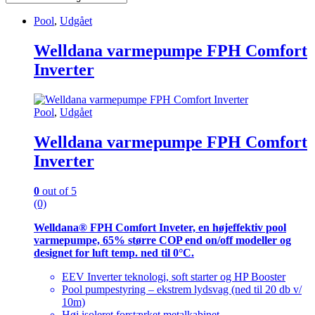
Pool
,
Udgået
Welldana varmepumpe FPH Comfort
Inverter
Pool
,
Udgået
Welldana varmepumpe FPH Comfort
Inverter
0
out of 5
(0)
Welldana® FPH Comfort Inveter, en højeffektiv pool
varmepumpe, 65% større COP end on/off modeller og
designet for luft temp. ned til 0°C.
EEV Inverter teknologi, soft starter og HP Booster
Pool pumpestyring – ekstrem lydsvag (ned til 20 db v/
10m)
Høj isoleret forstærket metalkabinet