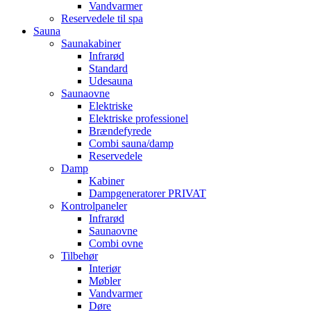
Vandvarmer
Reservedele til spa
Sauna
Saunakabiner
Infrarød
Standard
Udesauna
Saunaovne
Elektriske
Elektriske professionel
Brændefyrede
Combi sauna/damp
Reservedele
Damp
Kabiner
Dampgeneratorer PRIVAT
Kontrolpaneler
Infrarød
Saunaovne
Combi ovne
Tilbehør
Interiør
Møbler
Vandvarmer
Døre