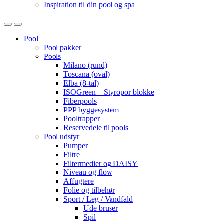
Inspiration til din pool og spa
Open
Close
Pool
Pool pakker
Pools
Milano (rund)
Toscana (oval)
Elba (8-tal)
ISOGreen – Styropor blokke
Fiberpools
PPP byggesystem
Pooltrapper
Reservedele til pools
Pool udstyr
Pumper
Filtre
Filtermedier og DAISY
Niveau og flow
Affugtere
Folie og tilbehør
Sport / Leg / Vandfald
Ude bruser
Spil