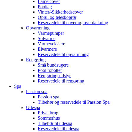
Lamelcover
Pooltag
Vinter/-Sikkerhedscover
Oprul og teleskoprør
Reservedele til cover og overdækning
Opvarmning
Varmepumper
Solvarme
Varmevekslere
Elvarmere
Reservedele til opvarmning
Rengøring
Små bundsugere
Pool robotter
Rengøringsudstyr
Reservedele til rengøring
Spa
Passion spa
Passion spa
Tilbehør og reservedele til Passion Spa
Udespa
Privat brug
Sommerhus
Tilbehør til udespa
Reservedele til udespa