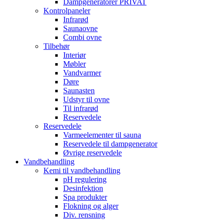
Dampgeneratorer PRIVAT
Kontrolpaneler
Infrarød
Saunaovne
Combi ovne
Tilbehør
Interiør
Møbler
Vandvarmer
Døre
Saunasten
Udstyr til ovne
Til infrarød
Reservedele
Reservedele
Varmeelementer til sauna
Reservedele til dampgenerator
Øvrige reservedele
Vandbehandling
Kemi til vandbehandling
pH regulering
Desinfektion
Spa produkter
Flokning og alger
Div. rensning