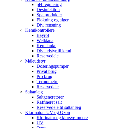
pH regulering
Desinfektion
Spa produkter
Flokning og alger
Div. rensning
Kemikontrollere
Bayrol
Welldana
Kemitanke
Div. udstyr til kemi
Reservedele
Måleudstyr
Doseringspumper
Privat brug
Pro brug
Termometre
Reservedele
Saltanlæg
Saltgeneratorer
Raffineret salt
Reservedele til saltanlæg
Klorinator- UV og Ozon
Klorinator og klorsvømmere
UV
Ozon