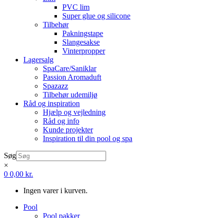
PVC lim
Super glue og silicone
Tilbehør
Pakningstape
Slangesakse
Vinterpropper
Lagersalg
SpaCare/Saniklar
Passion Aromaduft
Spazazz
Tilbehør udemiljø
Råd og inspiration
Hjælp og vejledning
Råd og info
Kunde projekter
Inspiration til din pool og spa
Søg
×
0
0,00
kr.
Ingen varer i kurven.
Pool
Pool pakker