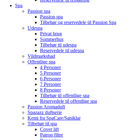
Spa
Passion spa
Passion spa
Tilbehør og reservedele til Passion Spa
Udespa
Privat brug
Sommerhus
Tilbehør til udespa
Reservedele til udespa
Vildmarksbad
Offentlige spa
4 Personer
5 Personer
6 Personer
7 Personer
8 Personer
Tilbehør til offentlige spa
Reservedele til offentlige spa
Passion Aromaduft
Spazazz duftserie
Kemi fra SpaCare/Saniklar
Tilbehør til spa
Cover lift
Patron filtre