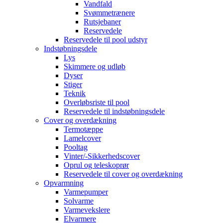
Vandfald
Svømmetrænere
Rutsjebaner
Reservedele
Reservedele til pool udstyr
Indstøbningsdele
Lys
Skimmere og udløb
Dyser
Stiger
Teknik
Overløbsriste til pool
Reservedele til indstøbningsdele
Cover og overdækning
Termotæppe
Lamelcover
Pooltag
Vinter/-Sikkerhedscover
Oprul og teleskoprør
Reservedele til cover og overdækning
Opvarmning
Varmepumper
Solvarme
Varmevekslere
Elvarmere