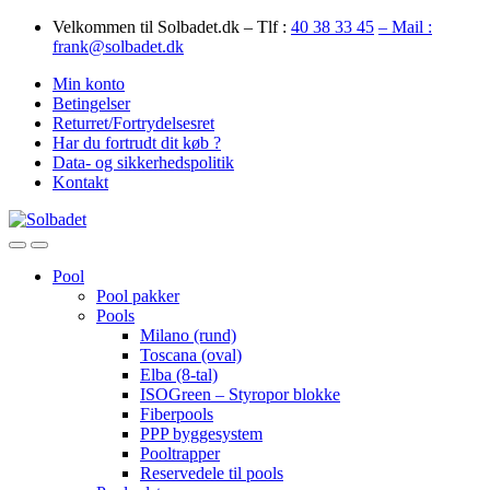
Skip
Skip
Velkommen til Solbadet.dk – Tlf :
40 38 33 45
– Mail :
to
to
frank@solbadet.dk
navigation
content
Min konto
Betingelser
Returret/Fortrydelsesret
Har du fortrudt dit køb ?
Data- og sikkerhedspolitik
Kontakt
Open
Close
Pool
Pool pakker
Pools
Milano (rund)
Toscana (oval)
Elba (8-tal)
ISOGreen – Styropor blokke
Fiberpools
PPP byggesystem
Pooltrapper
Reservedele til pools