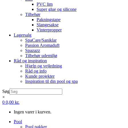
PVC lim
Super glue og silicone
Tilbehør
Pakningstape
Slangesakse
Vinterpropper
Lagersalg
SpaCare/Saniklar
Passion Aromaduft
Spazazz
Tilbehør udemiljø
Råd og inspiration
Hjælp og vejledning
Råd og info
Kunde projekter
Inspiration til din pool og spa
Søg
×
0
0,00
kr.
Ingen varer i kurven.
Pool
Pool pakker