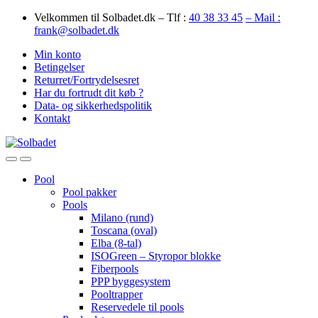
Skip
Skip
Velkommen til Solbadet.dk – Tlf :
40 38 33 45
– Mail :
to
to
frank@solbadet.dk
navigation
content
Min konto
Betingelser
Returret/Fortrydelsesret
Har du fortrudt dit køb ?
Data- og sikkerhedspolitik
Kontakt
Open
Close
Pool
Pool pakker
Pools
Milano (rund)
Toscana (oval)
Elba (8-tal)
ISOGreen – Styropor blokke
Fiberpools
PPP byggesystem
Pooltrapper
Reservedele til pools