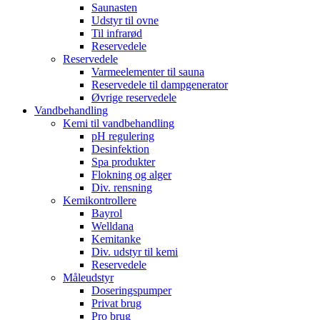
Saunasten
Udstyr til ovne
Til infrarød
Reservedele
Reservedele
Varmeelementer til sauna
Reservedele til dampgenerator
Øvrige reservedele
Vandbehandling
Kemi til vandbehandling
pH regulering
Desinfektion
Spa produkter
Flokning og alger
Div. rensning
Kemikontrollere
Bayrol
Welldana
Kemitanke
Div. udstyr til kemi
Reservedele
Måleudstyr
Doseringspumper
Privat brug
Pro brug