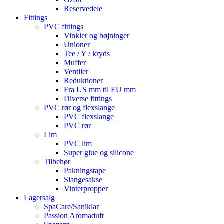
Reservedele
Fittings
PVC fittings
Vinkler og bøjninger
Unioner
Tee / Y / kryds
Muffer
Ventiler
Reduktioner
Fra US mm til EU mm
Diverse fittings
PVC rør og flexslange
PVC flexslange
PVC rør
Lim
PVC lim
Super glue og silicone
Tilbehør
Pakningstape
Slangesakse
Vinterpropper
Lagersalg
SpaCare/Saniklar
Passion Aromaduft