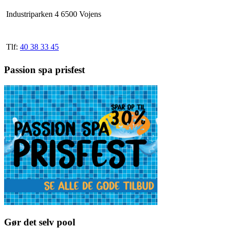
varesiden
Industriparken 4 6500 Vojens
Tlf:
40 38 33 45
Passion spa prisfest
Gør det selv pool