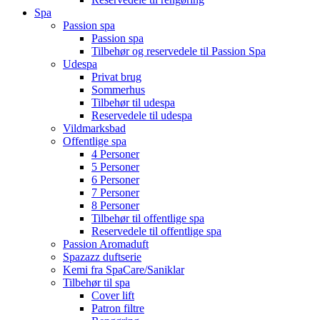
Spa
Passion spa
Passion spa
Tilbehør og reservedele til Passion Spa
Udespa
Privat brug
Sommerhus
Tilbehør til udespa
Reservedele til udespa
Vildmarksbad
Offentlige spa
4 Personer
5 Personer
6 Personer
7 Personer
8 Personer
Tilbehør til offentlige spa
Reservedele til offentlige spa
Passion Aromaduft
Spazazz duftserie
Kemi fra SpaCare/Saniklar
Tilbehør til spa
Cover lift
Patron filtre