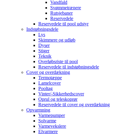
Vandfald
Svømmetrænere
Rutsjebaner
Reservedele
Reservedele til pool udstyr
Indstøbningsdele
Lys
Skimmere og udløb
Dyser
Stiger
Teknik
Overløbsriste til pool
Reservedele til indstøbningsdele
Cover og overdækning
Termotæppe
Lamelcover
Pooltag
Vinter/-Sikkerhedscover
Oprul og teleskoprør
Reservedele til cover og overdækning
Opvarmning
Varmepumper
Solvarme
Varmevekslere
Elvarmere