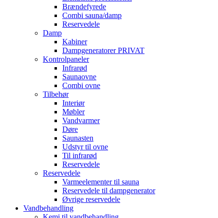
Brændefyrede
Combi sauna/damp
Reservedele
Damp
Kabiner
Dampgeneratorer PRIVAT
Kontrolpaneler
Infrarød
Saunaovne
Combi ovne
Tilbehør
Interiør
Møbler
Vandvarmer
Døre
Saunasten
Udstyr til ovne
Til infrarød
Reservedele
Reservedele
Varmeelementer til sauna
Reservedele til dampgenerator
Øvrige reservedele
Vandbehandling
Kemi til vandbehandling