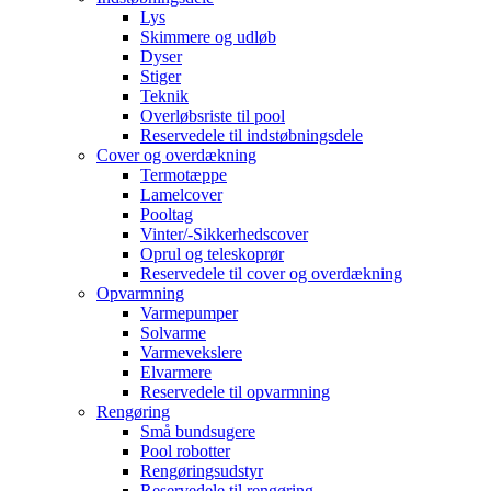
Lys
Skimmere og udløb
Dyser
Stiger
Teknik
Overløbsriste til pool
Reservedele til indstøbningsdele
Cover og overdækning
Termotæppe
Lamelcover
Pooltag
Vinter/-Sikkerhedscover
Oprul og teleskoprør
Reservedele til cover og overdækning
Opvarmning
Varmepumper
Solvarme
Varmevekslere
Elvarmere
Reservedele til opvarmning
Rengøring
Små bundsugere
Pool robotter
Rengøringsudstyr
Reservedele til rengøring