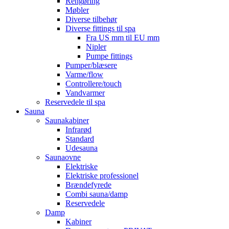
Rengøring
Møbler
Diverse tilbehør
Diverse fittings til spa
Fra US mm til EU mm
Nipler
Pumpe fittings
Pumper/blæsere
Varme/flow
Controllere/touch
Vandvarmer
Reservedele til spa
Sauna
Saunakabiner
Infrarød
Standard
Udesauna
Saunaovne
Elektriske
Elektriske professionel
Brændefyrede
Combi sauna/damp
Reservedele
Damp
Kabiner