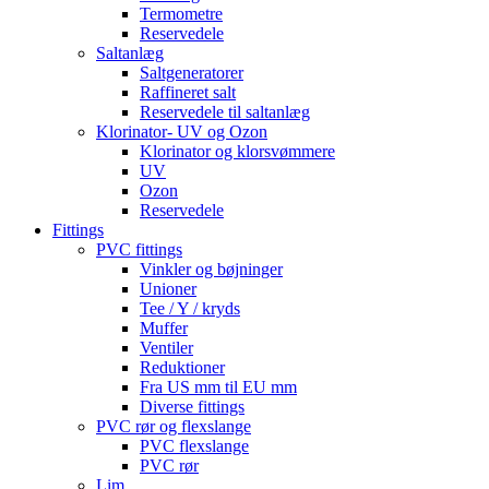
Termometre
Reservedele
Saltanlæg
Saltgeneratorer
Raffineret salt
Reservedele til saltanlæg
Klorinator- UV og Ozon
Klorinator og klorsvømmere
UV
Ozon
Reservedele
Fittings
PVC fittings
Vinkler og bøjninger
Unioner
Tee / Y / kryds
Muffer
Ventiler
Reduktioner
Fra US mm til EU mm
Diverse fittings
PVC rør og flexslange
PVC flexslange
PVC rør
Lim