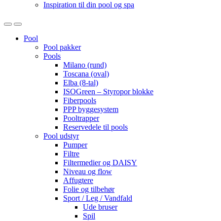
Inspiration til din pool og spa
Open
Close
Pool
Pool pakker
Pools
Milano (rund)
Toscana (oval)
Elba (8-tal)
ISOGreen – Styropor blokke
Fiberpools
PPP byggesystem
Pooltrapper
Reservedele til pools
Pool udstyr
Pumper
Filtre
Filtermedier og DAISY
Niveau og flow
Affugtere
Folie og tilbehør
Sport / Leg / Vandfald
Ude bruser
Spil