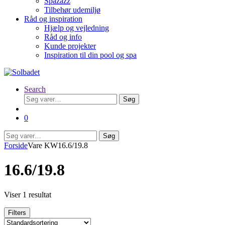
Spazazz
Tilbehør udemiljø
Råd og inspiration
Hjælp og vejledning
Råd og info
Kunde projekter
Inspiration til din pool og spa
Search
Søg
Søg
efter:
0
Søg
Søg
efter:
Forside
Vare KW
16.6/19.8
16.6/19.8
Viser 1 resultat
Filters