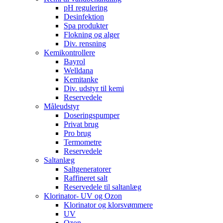
pH regulering
Desinfektion
Spa produkter
Flokning og alger
Div. rensning
Kemikontrollere
Bayrol
Welldana
Kemitanke
Div. udstyr til kemi
Reservedele
Måleudstyr
Doseringspumper
Privat brug
Pro brug
Termometre
Reservedele
Saltanlæg
Saltgeneratorer
Raffineret salt
Reservedele til saltanlæg
Klorinator- UV og Ozon
Klorinator og klorsvømmere
UV
Ozon