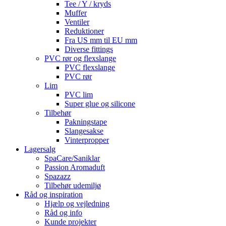
Tee / Y / kryds
Muffer
Ventiler
Reduktioner
Fra US mm til EU mm
Diverse fittings
PVC rør og flexslange
PVC flexslange
PVC rør
Lim
PVC lim
Super glue og silicone
Tilbehør
Pakningstape
Slangesakse
Vinterpropper
Lagersalg
SpaCare/Saniklar
Passion Aromaduft
Spazazz
Tilbehør udemiljø
Råd og inspiration
Hjælp og vejledning
Råd og info
Kunde projekter