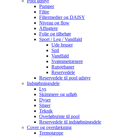
Pool udstyr
Pumper
Filtre
Filtermedier og DAISY
Niveau og flow
Affugtere
Folie og tilbehør
Sport / Leg / Vandfald
Ude bruser
Spil
Vandfald
Svømmetrænere
Rutsjebaner
Reservedele
Reservedele til pool udstyr
Indstøbningsdele
Lys
Skimmere og udløb
Dyser
Stiger
Teknik
Overløbsriste til pool
Reservedele til indstøbningsdele
Cover og overdækning
Termotæppe