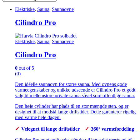
Elektriske
,
Sauna
,
Saunaovne
Cilindro Pro
Elektriske
,
Sauna
,
Saunaovne
Cilindro Pro
0
out of 5
(0)
Den idéelle saunaovn for større sauna. Med ovnens gode
varmeegenskaber og unikke udseende er Cilindro Pro et godt
valg til mellemstore private sauna såvel som offentlige sauna.
Den høje cylinder har plads til en stor mængde sten, og er
designet til at modstå lange driftstider. Dette garanterer rigelig
med varme hele dagen.
✓
✓
Velegnet til lange driftstider
360° varmefordeling
Cilindro Pro er et godt valg, når du vil have det meste ud af