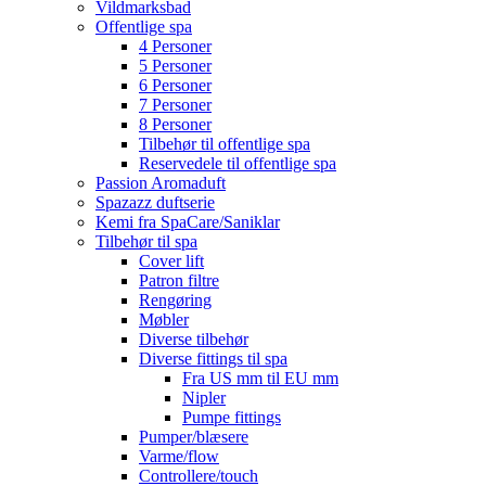
Vildmarksbad
Offentlige spa
4 Personer
5 Personer
6 Personer
7 Personer
8 Personer
Tilbehør til offentlige spa
Reservedele til offentlige spa
Passion Aromaduft
Spazazz duftserie
Kemi fra SpaCare/Saniklar
Tilbehør til spa
Cover lift
Patron filtre
Rengøring
Møbler
Diverse tilbehør
Diverse fittings til spa
Fra US mm til EU mm
Nipler
Pumpe fittings
Pumper/blæsere
Varme/flow
Controllere/touch