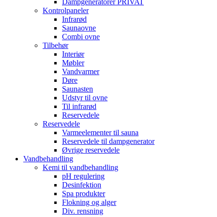
Dampgeneratorer PRIVAT
Kontrolpaneler
Infrarød
Saunaovne
Combi ovne
Tilbehør
Interiør
Møbler
Vandvarmer
Døre
Saunasten
Udstyr til ovne
Til infrarød
Reservedele
Reservedele
Varmeelementer til sauna
Reservedele til dampgenerator
Øvrige reservedele
Vandbehandling
Kemi til vandbehandling
pH regulering
Desinfektion
Spa produkter
Flokning og alger
Div. rensning