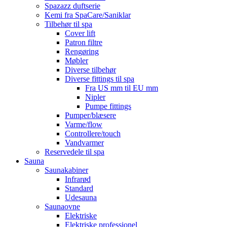
Spazazz duftserie
Kemi fra SpaCare/Saniklar
Tilbehør til spa
Cover lift
Patron filtre
Rengøring
Møbler
Diverse tilbehør
Diverse fittings til spa
Fra US mm til EU mm
Nipler
Pumpe fittings
Pumper/blæsere
Varme/flow
Controllere/touch
Vandvarmer
Reservedele til spa
Sauna
Saunakabiner
Infrarød
Standard
Udesauna
Saunaovne
Elektriske
Elektriske professionel