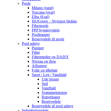
Pools
Milano (rund)
Toscana (oval)
Elba (8-tal)
ISOGreen – Styropor blokke
Fiberpools
PPP byggesystem
Pooltrapper
Reservedele til pools
Pool udstyr
Pumper
Filtre
Filtermedier og DAISY
Niveau og flow
Affugtere
Folie og tilbehør
Sport / Leg / Vandfald
Ude bruser
Spil
Vandfald
Svømmetrænere
Rutsjebaner
Reservedele
Reservedele til pool udstyr
Indstøbningsdele