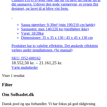
din saunaovn. Udover den gode varmeevne, er ovnen flot
designet, og lavet til at blive vist frem.
Sauna størrelser: 9-30m³ (min 190/210 cm højde)
Saunasten: max 140/220 kg (medfølger ikke)
Vægt: 18/28kg
Dimensioner: 35 x 35 x 130 / 45 x 45 x 130 cm
Produktet har to valgfrie effekttrin. Det ønskede effekttrin
vælges under installationen. (Se manual)
SKU: D52-600162
Prisinterval:
18.552,50
kr.
–
21.161,25
kr.
18.552,50 kr.
Vælg muligheder
Dette
til
Viser 1 resultat
vare
21.161,25 kr.
har
Filter
flere
varianter.
Mulighederne
Om Solbadet.dk
kan
vælges
Dansk pool og spa forhandler. Vi har fokus på god rådgivning
på