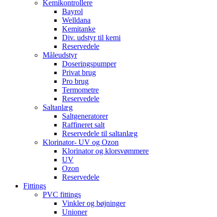
Kemikontrollere
Bayrol
Welldana
Kemitanke
Div. udstyr til kemi
Reservedele
Måleudstyr
Doseringspumper
Privat brug
Pro brug
Termometre
Reservedele
Saltanlæg
Saltgeneratorer
Raffineret salt
Reservedele til saltanlæg
Klorinator- UV og Ozon
Klorinator og klorsvømmere
UV
Ozon
Reservedele
Fittings
PVC fittings
Vinkler og bøjninger
Unioner