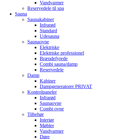
Vandvarmer
Reservedele til spa
Sauna
Saunakabiner
Infrarød
Standard
Udesauna
Saunaovne
Elektriske
Elektriske professionel
Brændefyrede
Combi sauna/damp
Reservedele
Damp
Kabiner
Dampgeneratorer PRIVAT
Kontrolpaneler
Infrarød
Saunaovne
Combi ovne
Tilbehør
Interiør
Møbler
Vandvarmer
Døre