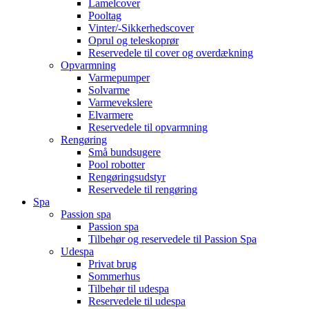
Lamelcover
Pooltag
Vinter/-Sikkerhedscover
Oprul og teleskoprør
Reservedele til cover og overdækning
Opvarmning
Varmepumper
Solvarme
Varmevekslere
Elvarmere
Reservedele til opvarmning
Rengøring
Små bundsugere
Pool robotter
Rengøringsudstyr
Reservedele til rengøring
Spa
Passion spa
Passion spa
Tilbehør og reservedele til Passion Spa
Udespa
Privat brug
Sommerhus
Tilbehør til udespa
Reservedele til udespa