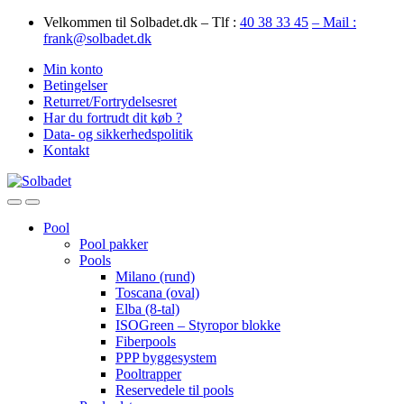
Skip
Skip
Velkommen til Solbadet.dk – Tlf :
40 38 33 45
– Mail :
to
to
frank@solbadet.dk
navigation
content
Min konto
Betingelser
Returret/Fortrydelsesret
Har du fortrudt dit køb ?
Data- og sikkerhedspolitik
Kontakt
Open
Close
Pool
Pool pakker
Pools
Milano (rund)
Toscana (oval)
Elba (8-tal)
ISOGreen – Styropor blokke
Fiberpools
PPP byggesystem
Pooltrapper
Reservedele til pools