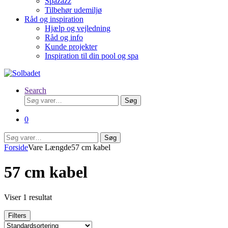
Spazazz
Tilbehør udemiljø
Råd og inspiration
Hjælp og vejledning
Råd og info
Kunde projekter
Inspiration til din pool og spa
Search
Søg
Søg
efter:
0
Søg
Søg
efter:
Forside
Vare Længde
57 cm kabel
57 cm kabel
Viser 1 resultat
Filters