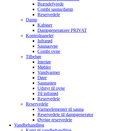
Brændefyrede
Combi sauna/damp
Reservedele
Damp
Kabiner
Dampgeneratorer PRIVAT
Kontrolpaneler
Infrarød
Saunaovne
Combi ovne
Tilbehør
Interiør
Møbler
Vandvarmer
Døre
Saunasten
Udstyr til ovne
Til infrarød
Reservedele
Reservedele
Varmeelementer til sauna
Reservedele til dampgenerator
Øvrige reservedele
Vandbehandling
Kemi til vandbehandling