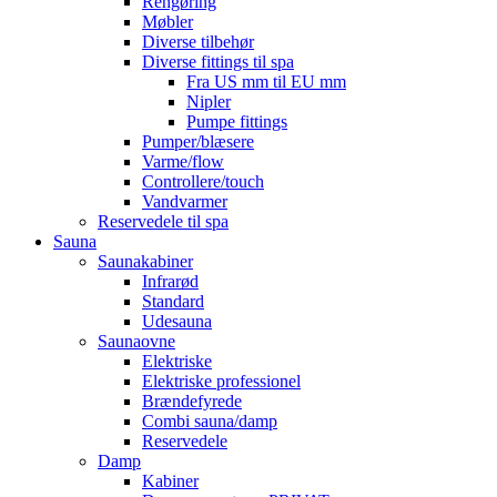
Rengøring
Møbler
Diverse tilbehør
Diverse fittings til spa
Fra US mm til EU mm
Nipler
Pumpe fittings
Pumper/blæsere
Varme/flow
Controllere/touch
Vandvarmer
Reservedele til spa
Sauna
Saunakabiner
Infrarød
Standard
Udesauna
Saunaovne
Elektriske
Elektriske professionel
Brændefyrede
Combi sauna/damp
Reservedele
Damp
Kabiner