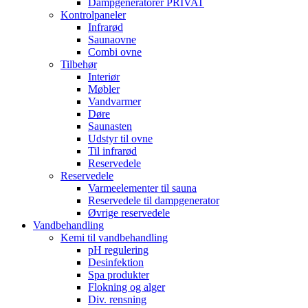
Dampgeneratorer PRIVAT
Kontrolpaneler
Infrarød
Saunaovne
Combi ovne
Tilbehør
Interiør
Møbler
Vandvarmer
Døre
Saunasten
Udstyr til ovne
Til infrarød
Reservedele
Reservedele
Varmeelementer til sauna
Reservedele til dampgenerator
Øvrige reservedele
Vandbehandling
Kemi til vandbehandling
pH regulering
Desinfektion
Spa produkter
Flokning og alger
Div. rensning