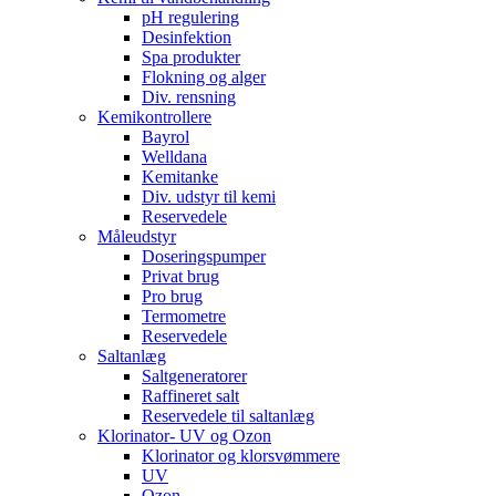
pH regulering
Desinfektion
Spa produkter
Flokning og alger
Div. rensning
Kemikontrollere
Bayrol
Welldana
Kemitanke
Div. udstyr til kemi
Reservedele
Måleudstyr
Doseringspumper
Privat brug
Pro brug
Termometre
Reservedele
Saltanlæg
Saltgeneratorer
Raffineret salt
Reservedele til saltanlæg
Klorinator- UV og Ozon
Klorinator og klorsvømmere
UV
Ozon