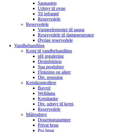
Saunasten
Udstyr til ovne
Til infrarød
Reservedele
Reservedele
Varmeelementer til sauna
Reservedele til dampgenerator
Øvrige reservedele
Vandbehandling
Kemi til vandbehandling
pH regulering
Desinfektion
Spa produkter
Flokning og alger
Div. rensning
Kemikontrollere
Bayrol
Welldana
Kemitanke
Div. udstyr til kemi
Reservedele
Måleudstyr
Doseringspumper
Privat brug
Pro brug