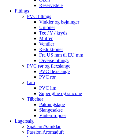
Reservedele
Fittings
PVC fittings
Vinkler og bøjninger
Unioner
Tee / Y / kryds
Muffer
Ventiler
Reduktioner
Fra US mm til EU mm
Diverse fittings
PVC rør og flexslange
PVC flexslange
PVC rør
Lim
PVC lim
Super glue og silicone
Tilbehør
Pakningstape
Slangesakse
Vinterpropper
Lagersalg
SpaCare/Saniklar
Passion Aromaduft