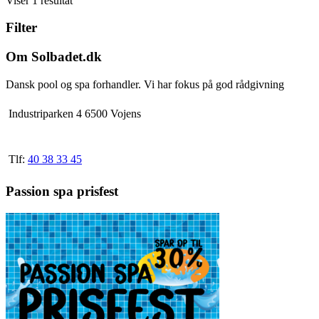
Viser 1 resultat
vare
1.346,25 kr.
har
Filter
flere
varianter.
Mulighederne
Om Solbadet.dk
kan
vælges
Dansk pool og spa forhandler. Vi har fokus på god rådgivning
på
varesiden
Industriparken 4 6500 Vojens
Tlf:
40 38 33 45
Passion spa prisfest