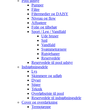
Pool udstyr
Pumper
Filtre
Filtermedier og DAISY
Niveau og flow
Affugtere
Folie og tilbehør
Sport / Leg / Vandfald
Ude bruser
Spil
Vandfald
Svømmetrænere
Rutsjebaner
Reservedele
Reservedele til pool udstyr
Indstøbningsdele
Lys
Skimmere og udløb
Dyser
Stiger
Teknik
Overløbsriste til pool
Reservedele til indstøbningsdele
Cover og overdækning
Termotæppe