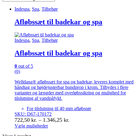
Indespa
,
Spa
,
Tilbehør
Afløbssæt til badekar og spa
Indespa
,
Spa
,
Tilbehør
Afløbssæt til badekar og spa
0
out of 5
(0)
Welldana® afløbssæt for spa og badekar, leveres komplet med
håndtag og højdejusterbar bundprop i krom. Tilbydes i flere
varianter og længder med overløbssikring og mulighed for
tilslutning af vandpåfyld.
For tilslutning til 40 mm afløbsrør
SKU: D67-170172
Prisinterval:
722,50
kr.
–
1.346,25
kr.
722,50 kr.
Vælg muligheder
Dette
til