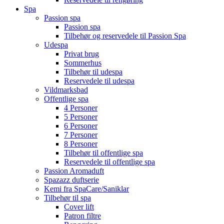
Spa
Passion spa
Passion spa
Tilbehør og reservedele til Passion Spa
Udespa
Privat brug
Sommerhus
Tilbehør til udespa
Reservedele til udespa
Vildmarksbad
Offentlige spa
4 Personer
5 Personer
6 Personer
7 Personer
8 Personer
Tilbehør til offentlige spa
Reservedele til offentlige spa
Passion Aromaduft
Spazazz duftserie
Kemi fra SpaCare/Saniklar
Tilbehør til spa
Cover lift
Patron filtre