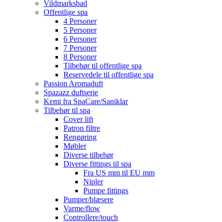
Vildmarksbad
Offentlige spa
4 Personer
5 Personer
6 Personer
7 Personer
8 Personer
Tilbehør til offentlige spa
Reservedele til offentlige spa
Passion Aromaduft
Spazazz duftserie
Kemi fra SpaCare/Saniklar
Tilbehør til spa
Cover lift
Patron filtre
Rengøring
Møbler
Diverse tilbehør
Diverse fittings til spa
Fra US mm til EU mm
Nipler
Pumpe fittings
Pumper/blæsere
Varme/flow
Controllere/touch