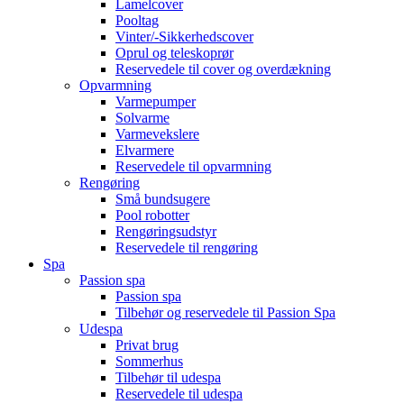
Lamelcover
Pooltag
Vinter/-Sikkerhedscover
Oprul og teleskoprør
Reservedele til cover og overdækning
Opvarmning
Varmepumper
Solvarme
Varmevekslere
Elvarmere
Reservedele til opvarmning
Rengøring
Små bundsugere
Pool robotter
Rengøringsudstyr
Reservedele til rengøring
Spa
Passion spa
Passion spa
Tilbehør og reservedele til Passion Spa
Udespa
Privat brug
Sommerhus
Tilbehør til udespa
Reservedele til udespa