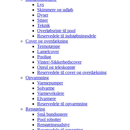
Lys
Skimmere og udløb
Dyser
Stiger
Teknik
Overløbsriste til pool
Reservedele til indstøbningsdele
Cover og overdækning
Termotæppe
Lamelcover
Pooltag
Vinter/-Sikkerhedscover
Oprul og teleskoprør
Reservedele til cover og overdækning
Opvarmning
Varmepumper
Solvarme
Varmevekslere
Elvarmere
Reservedele til opvarmning
Rengøring
Små bundsugere
Pool robotter
Rengøringsudstyr
Reservedele til rengøring