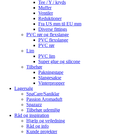
Tee / Y / kryds
Muffer
Ventiler
Reduktioner
Fra US mm til EU mm
Diverse fittings
PVC rør og flexslange
PVC flexslange
PVC rør
Lim
PVC lim
Super glue og silicone
Tilbehør
Pakningstape
Slangesakse
Vinterpropper
Lagersalg
SpaCare/Saniklar
Passion Aromaduft
Spazazz
Tilbehør udemiljø
Råd og inspiration
Hjælp og vejledning
Råd og info
Kunde projekter