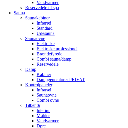
Vandvarmer
Reservedele til spa
Sauna
Saunakabiner
Infrarød
Standard
Udesauna
Saunaovne
Elektriske
Elektriske professionel
Brændefyrede
Combi sauna/damp
Reservedele
Damp
Kabiner
Dampgeneratorer PRIVAT
Kontrolpaneler
Infrarød
Saunaovne
Combi ovne
Tilbehør
Interiør
Møbler
Vandvarmer
Døre