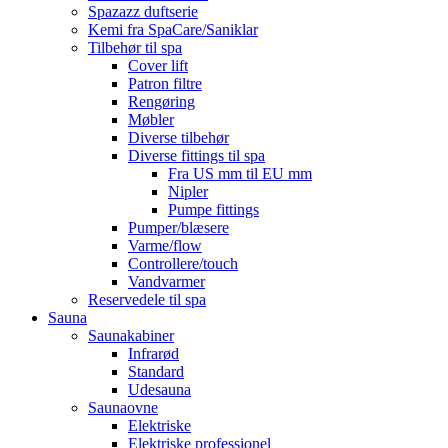
Spazazz duftserie
Kemi fra SpaCare/Saniklar
Tilbehør til spa
Cover lift
Patron filtre
Rengøring
Møbler
Diverse tilbehør
Diverse fittings til spa
Fra US mm til EU mm
Nipler
Pumpe fittings
Pumper/blæsere
Varme/flow
Controllere/touch
Vandvarmer
Reservedele til spa
Sauna
Saunakabiner
Infrarød
Standard
Udesauna
Saunaovne
Elektriske
Elektriske professionel