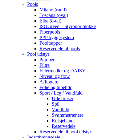
Pools
Milano (rund)
Toscana (oval)
Elba (8-tal)
ISOGreen – Styropor blokke
Fiberpools
PPP byggesystem
Pooltrapper
Reservedele til pools
Pool udstyr
Pumper
Filtre
Filtermedier og DAISY
Niveau og flow
Affugtere
Folie og tilbehør
Sport / Leg / Vandfald
Ude bruser
Spil
Vandfald
Svømmetrænere
Rutsjebaner
Reservedele
Reservedele til pool udstyr
Indstøbningsdele