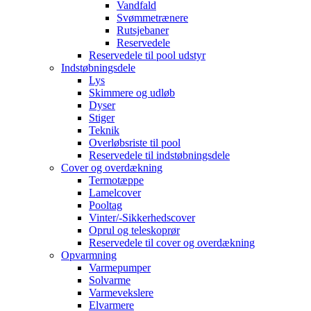
Vandfald
Svømmetrænere
Rutsjebaner
Reservedele
Reservedele til pool udstyr
Indstøbningsdele
Lys
Skimmere og udløb
Dyser
Stiger
Teknik
Overløbsriste til pool
Reservedele til indstøbningsdele
Cover og overdækning
Termotæppe
Lamelcover
Pooltag
Vinter/-Sikkerhedscover
Oprul og teleskoprør
Reservedele til cover og overdækning
Opvarmning
Varmepumper
Solvarme
Varmevekslere
Elvarmere