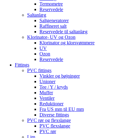
Termometre
Reservedele
Saltanlæg
Saltgeneratorer
Raffineret salt
Reservedele til saltanlæg
Klorinator- UV og Ozon
Klorinator og klorsvømmere
UV
Ozon
Reservedele
Fittings
PVC fittings
Vinkler og bøjninger
Unioner
Tee / Y / kryds
Muffer
Ventiler
Reduktioner
Fra US mm til EU mm
Diverse fittings
PVC rør og flexslange
PVC flexslange
PVC rør
Lim