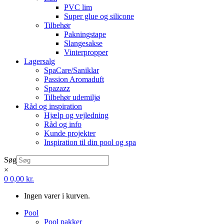
PVC lim
Super glue og silicone
Tilbehør
Pakningstape
Slangesakse
Vinterpropper
Lagersalg
SpaCare/Saniklar
Passion Aromaduft
Spazazz
Tilbehør udemiljø
Råd og inspiration
Hjælp og vejledning
Råd og info
Kunde projekter
Inspiration til din pool og spa
Søg
×
0
0,00
kr.
Ingen varer i kurven.
Pool
Pool pakker