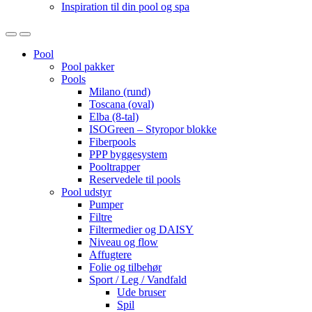
Inspiration til din pool og spa
Open
Close
Pool
Pool pakker
Pools
Milano (rund)
Toscana (oval)
Elba (8-tal)
ISOGreen – Styropor blokke
Fiberpools
PPP byggesystem
Pooltrapper
Reservedele til pools
Pool udstyr
Pumper
Filtre
Filtermedier og DAISY
Niveau og flow
Affugtere
Folie og tilbehør
Sport / Leg / Vandfald
Ude bruser
Spil