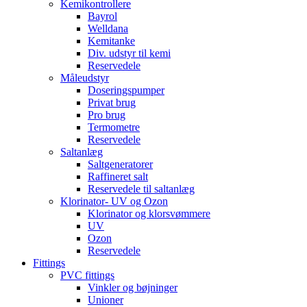
Kemikontrollere
Bayrol
Welldana
Kemitanke
Div. udstyr til kemi
Reservedele
Måleudstyr
Doseringspumper
Privat brug
Pro brug
Termometre
Reservedele
Saltanlæg
Saltgeneratorer
Raffineret salt
Reservedele til saltanlæg
Klorinator- UV og Ozon
Klorinator og klorsvømmere
UV
Ozon
Reservedele
Fittings
PVC fittings
Vinkler og bøjninger
Unioner