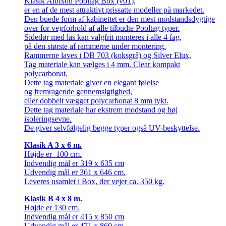
Klasik Albixon Pooltag Box (v01),
er en af ​​de mest attraktivt prissatte modeller på markedet.
Den buede form af kabinettet er den mest modstandsdygtige
over for vejrforhold af alle tilbudte Pooltag typer.
Sidedør med lås kan valgfrit monteres i alle 4 fag,
på den største af rammerne under montering.
Rammerne laves i DB 703 (koksgrå) og Silver Elux,
Tag materiale kan vælges i 4 mm. Clear
kompakt
polycarbonat.
Dette tag materiale giver en elegant følelse
og fremragende gennemsigtighed,
eller dobbelt vægget polycarbonat 8 mm tykt.
Dette tag materiale har ekstrem modstand og høj
isoleringsevne.
De giver selvfølgelig begge typer også UV-beskyttelse.
Klasik A 3 x 6 m.
Højde er 100 cm.
Indvendig mål er 319 x 635 cm
Udvendig mål er 361 x 646 cm.
Leveres usamlet i Box, der vejer ca. 350 kg.
Klasik B 4 x 8 m.
Højde er 130 cm.
Indvendig mål er 415 x 850 cm
Udvendig mål er 471 x 860 cm.