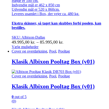
Højde er 100 cm.
Indvendig mål er 462 x 850 cm
Udvendig mål er 520 x 860cm.
Leveres usamlet i Box, der vejer ca. 480 kg.
Ekstra skinner, så taget kan skubbes forbi poolen, kan
bestilles.
SKU: Albixon-Dallas
Prisinterval:
49.995,00
kr.
–
85.995,00
kr.
49.995,00 kr.
Vælg muligheder
Dette
Cover og overdækning
,
Pool
,
Pooltag
til
vare
85.995,00 kr.
har
Klasik Albixon Pooltag Box (v01)
flere
varianter.
Mulighederne
Cover og overdækning
,
Pool
,
Pooltag
kan
vælges
Klasik Albixon Pooltag Box (v01)
på
varesiden
0
out of 5
(0)