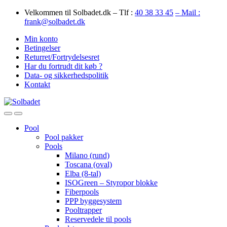
Skip
Skip
Velkommen til Solbadet.dk – Tlf :
40 38 33 45
– Mail :
to
to
frank@solbadet.dk
navigation
content
Min konto
Betingelser
Returret/Fortrydelsesret
Har du fortrudt dit køb ?
Data- og sikkerhedspolitik
Kontakt
Open
Close
Pool
Pool pakker
Pools
Milano (rund)
Toscana (oval)
Elba (8-tal)
ISOGreen – Styropor blokke
Fiberpools
PPP byggesystem
Pooltrapper
Reservedele til pools