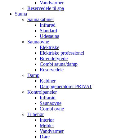
Vandvarmer
Reservedele til spa
Sauna
Saunakabiner
Infrarød
Standard
Udesauna
Saunaovne
Elektriske
Elektriske professionel
Brændefyrede
Combi sauna/damp
Reservedele
Damp
Kabiner
Dampgeneratorer PRIVAT
Kontrolpaneler
Infrarød
Saunaovne
Combi ovne
Tilbehør
Interiør
Møbler
Vandvarmer
Døre