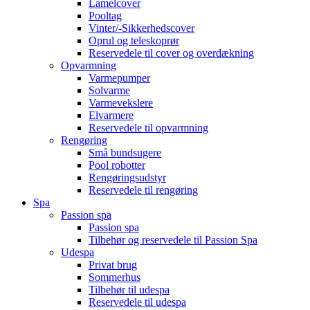
Lamelcover
Pooltag
Vinter/-Sikkerhedscover
Oprul og teleskoprør
Reservedele til cover og overdækning
Opvarmning
Varmepumper
Solvarme
Varmevekslere
Elvarmere
Reservedele til opvarmning
Rengøring
Små bundsugere
Pool robotter
Rengøringsudstyr
Reservedele til rengøring
Spa
Passion spa
Passion spa
Tilbehør og reservedele til Passion Spa
Udespa
Privat brug
Sommerhus
Tilbehør til udespa
Reservedele til udespa