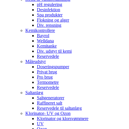
pH regulering
Desinfektion
Spa produkter
Flokning og alger
Div. rensning
Kemikontrollere
Bayrol
Welldana
Kemitanke
Div. udstyr til kemi
Reservedele
Måleudstyr
Doseringspumper
Privat brug
Pro brug
Termometre
Reservedele
Saltanlæg
Saltgeneratorer
Raffineret salt
Reservedele til saltanlæg
Klorinator- UV og Ozon
Klorinator og klorsvømmere
UV
Ozon