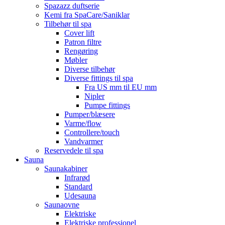
Spazazz duftserie
Kemi fra SpaCare/Saniklar
Tilbehør til spa
Cover lift
Patron filtre
Rengøring
Møbler
Diverse tilbehør
Diverse fittings til spa
Fra US mm til EU mm
Nipler
Pumpe fittings
Pumper/blæsere
Varme/flow
Controllere/touch
Vandvarmer
Reservedele til spa
Sauna
Saunakabiner
Infrarød
Standard
Udesauna
Saunaovne
Elektriske
Elektriske professionel