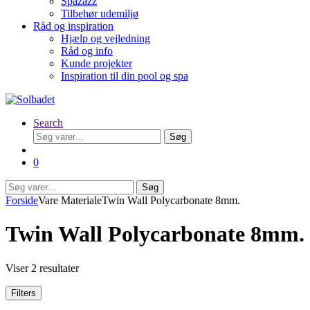
Spazazz
Tilbehør udemiljø
Råd og inspiration
Hjælp og vejledning
Råd og info
Kunde projekter
Inspiration til din pool og spa
Search
Søg
Søg
efter:
0
Søg
Søg
efter:
Forside
Vare Materiale
Twin Wall Polycarbonate 8mm.
Twin Wall Polycarbonate 8mm.
Viser 2 resultater
Filters