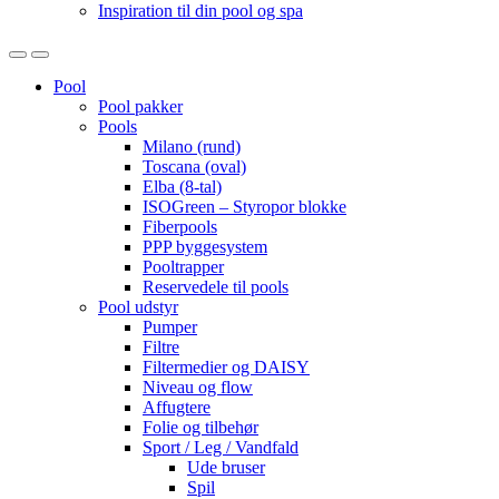
Inspiration til din pool og spa
Open
Close
Pool
Pool pakker
Pools
Milano (rund)
Toscana (oval)
Elba (8-tal)
ISOGreen – Styropor blokke
Fiberpools
PPP byggesystem
Pooltrapper
Reservedele til pools
Pool udstyr
Pumper
Filtre
Filtermedier og DAISY
Niveau og flow
Affugtere
Folie og tilbehør
Sport / Leg / Vandfald
Ude bruser
Spil