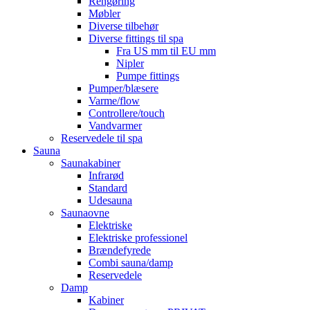
Rengøring
Møbler
Diverse tilbehør
Diverse fittings til spa
Fra US mm til EU mm
Nipler
Pumpe fittings
Pumper/blæsere
Varme/flow
Controllere/touch
Vandvarmer
Reservedele til spa
Sauna
Saunakabiner
Infrarød
Standard
Udesauna
Saunaovne
Elektriske
Elektriske professionel
Brændefyrede
Combi sauna/damp
Reservedele
Damp
Kabiner