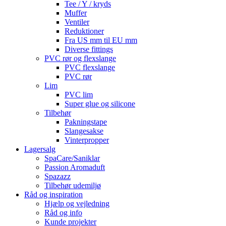
Tee / Y / kryds
Muffer
Ventiler
Reduktioner
Fra US mm til EU mm
Diverse fittings
PVC rør og flexslange
PVC flexslange
PVC rør
Lim
PVC lim
Super glue og silicone
Tilbehør
Pakningstape
Slangesakse
Vinterpropper
Lagersalg
SpaCare/Saniklar
Passion Aromaduft
Spazazz
Tilbehør udemiljø
Råd og inspiration
Hjælp og vejledning
Råd og info
Kunde projekter