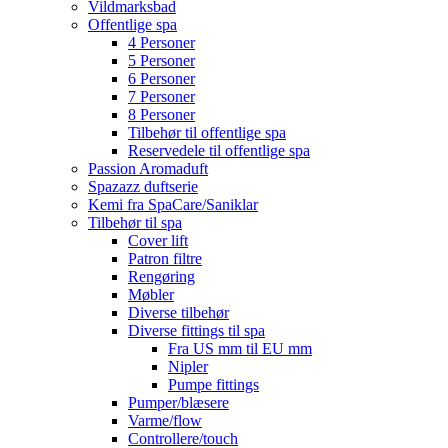
Vildmarksbad
Offentlige spa
4 Personer
5 Personer
6 Personer
7 Personer
8 Personer
Tilbehør til offentlige spa
Reservedele til offentlige spa
Passion Aromaduft
Spazazz duftserie
Kemi fra SpaCare/Saniklar
Tilbehør til spa
Cover lift
Patron filtre
Rengøring
Møbler
Diverse tilbehør
Diverse fittings til spa
Fra US mm til EU mm
Nipler
Pumpe fittings
Pumper/blæsere
Varme/flow
Controllere/touch