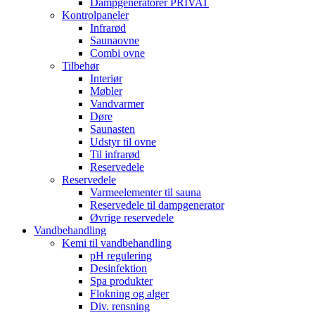
Dampgeneratorer PRIVAT
Kontrolpaneler
Infrarød
Saunaovne
Combi ovne
Tilbehør
Interiør
Møbler
Vandvarmer
Døre
Saunasten
Udstyr til ovne
Til infrarød
Reservedele
Reservedele
Varmeelementer til sauna
Reservedele til dampgenerator
Øvrige reservedele
Vandbehandling
Kemi til vandbehandling
pH regulering
Desinfektion
Spa produkter
Flokning og alger
Div. rensning