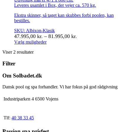
Leveres usamlet i Box, der vejer ca. 570 kg.
Ekstra skinner, så taget kan skubbes forbi poolen, kan
bestilles.
SKU: Albixon-Klasik
Prisinterval:
47.995,00
kr.
–
81.995,00
kr.
47.995,00 kr.
Vælg muligheder
Dette
til
Viser 2 resultater
vare
81.995,00 kr.
har
Filter
flere
varianter.
Mulighederne
Om Solbadet.dk
kan
vælges
Dansk pool og spa forhandler. Vi har fokus på god rådgivning
på
varesiden
Industriparken 4 6500 Vojens
Tlf:
40 38 33 45
Passion spa prisfest