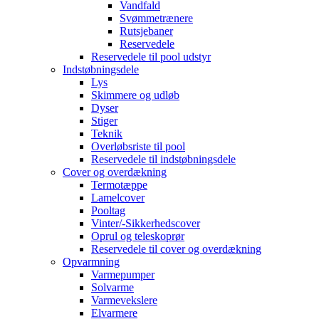
Vandfald
Svømmetrænere
Rutsjebaner
Reservedele
Reservedele til pool udstyr
Indstøbningsdele
Lys
Skimmere og udløb
Dyser
Stiger
Teknik
Overløbsriste til pool
Reservedele til indstøbningsdele
Cover og overdækning
Termotæppe
Lamelcover
Pooltag
Vinter/-Sikkerhedscover
Oprul og teleskoprør
Reservedele til cover og overdækning
Opvarmning
Varmepumper
Solvarme
Varmevekslere
Elvarmere