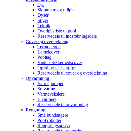
Lys
Skimmere og udløb
Dyser
Stiger
Teknik
Overløbsriste til pool
Reservedele til indstøbningsdele
Cover og overdækning
Termotæppe
Lamelcover
Pooltag
Vinter/-Sikkerhedscover
Oprul og teleskoprør
Reservedele til cover og overdækning
Opvarmning
Varmepumper
Solvarme
Varmevekslere
Elvarmere
Reservedele til opvarmning
Rengøring
Små bundsugere
Pool robotter
Rengøringsudstyr
Reservedele til rengøring