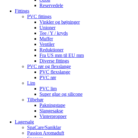
Reservedele
Fittings
PVC fittings
Vinkler og bøjninger
Unioner
Tee / Y / kryds
Muffer
Ventiler
Reduktioner
Fra US mm til EU mm
Diverse fittings
PVC rør og flexslange
PVC flexslange
PVC rør
Lim
PVC lim
Super glue og silicone
Tilbehør
Pakningstape
Slangesakse
Vinterpropper
Lagersalg
SpaCare/Saniklar
Passion Aromaduft