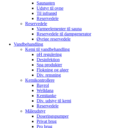
Saunasten
Udstyr til ovne
Til infrarød
Reservedele
Reservedele
Varmeelementer til sauna
Reservedele til dampgenerator
Øvrige reservedele
Vandbehandling
Kemi til vandbehandling
pH regulering
Desinfektion
Spa produkter
Flokning og alger
Div. rensning
Kemikontrollere
Bayrol
Welldana
Kemitanke
Div. udstyr til kemi
Reservedele
Måleudstyr
Doseringspumper
Privat brug
Pro brug