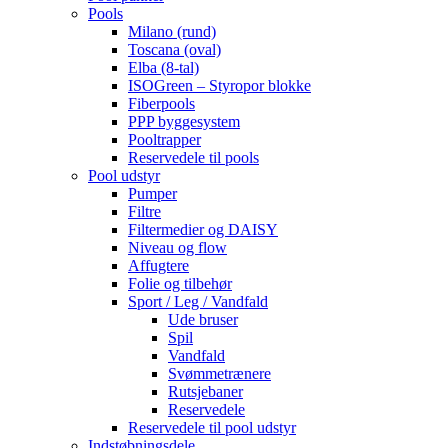
Pools
Milano (rund)
Toscana (oval)
Elba (8-tal)
ISOGreen – Styropor blokke
Fiberpools
PPP byggesystem
Pooltrapper
Reservedele til pools
Pool udstyr
Pumper
Filtre
Filtermedier og DAISY
Niveau og flow
Affugtere
Folie og tilbehør
Sport / Leg / Vandfald
Ude bruser
Spil
Vandfald
Svømmetrænere
Rutsjebaner
Reservedele
Reservedele til pool udstyr
Indstøbningsdele