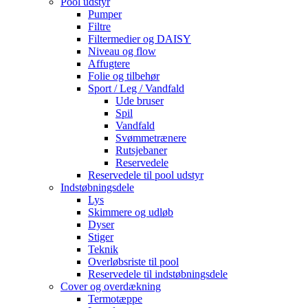
Pool udstyr
Pumper
Filtre
Filtermedier og DAISY
Niveau og flow
Affugtere
Folie og tilbehør
Sport / Leg / Vandfald
Ude bruser
Spil
Vandfald
Svømmetrænere
Rutsjebaner
Reservedele
Reservedele til pool udstyr
Indstøbningsdele
Lys
Skimmere og udløb
Dyser
Stiger
Teknik
Overløbsriste til pool
Reservedele til indstøbningsdele
Cover og overdækning
Termotæppe