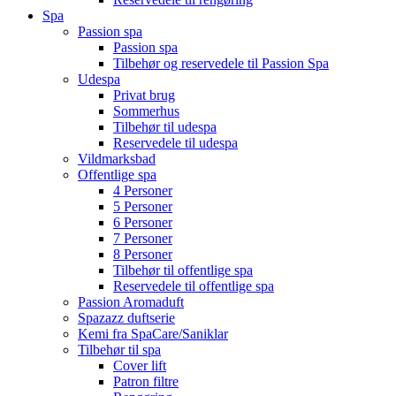
Spa
Passion spa
Passion spa
Tilbehør og reservedele til Passion Spa
Udespa
Privat brug
Sommerhus
Tilbehør til udespa
Reservedele til udespa
Vildmarksbad
Offentlige spa
4 Personer
5 Personer
6 Personer
7 Personer
8 Personer
Tilbehør til offentlige spa
Reservedele til offentlige spa
Passion Aromaduft
Spazazz duftserie
Kemi fra SpaCare/Saniklar
Tilbehør til spa
Cover lift
Patron filtre