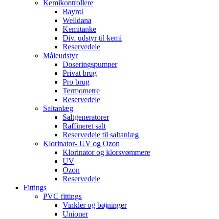
Kemikontrollere
Bayrol
Welldana
Kemitanke
Div. udstyr til kemi
Reservedele
Måleudstyr
Doseringspumper
Privat brug
Pro brug
Termometre
Reservedele
Saltanlæg
Saltgeneratorer
Raffineret salt
Reservedele til saltanlæg
Klorinator- UV og Ozon
Klorinator og klorsvømmere
UV
Ozon
Reservedele
Fittings
PVC fittings
Vinkler og bøjninger
Unioner