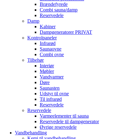
Brændefyrede
Combi sauna/damp
Reservedele
Damp
Kabiner
Dampgeneratorer PRIVAT
Kontrolpaneler
Infrarød
Saunaovne
Combi ovne
Tilbehør
Interiør
Møbler
Vandvarmer
Døre
Saunasten
Udstyr til ovne
Til infrarød
Reservedele
Reservedele
Varmeelementer til sauna
Reservedele til dampgenerator
Øvrige reservedele
Vandbehandling
Kemi til vandbehandling