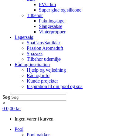
PVC lim
Super glue og silicone
Tilbehør
Pakningstape
Slangesakse
Vinterpropper
Lagersalg
SpaCare/Saniklar
Passion Aromaduft
Spazazz
Tilbehør udemiljø
Råd og inspiration
Hjælp og vejledning
Råd og info
Kunde projekter
Inspiration til din pool og spa
Søg
×
0
0,00
kr.
Ingen varer i kurven.
Pool
Pool pakker