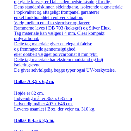
og glatte kurver, er Dallas den bedste løsning for dig.
Dens standardskinner, sideindgang, isolerende tagmateriale
i topkvalitet og aftageligt frontpanel garanterer
enkel funktionalitet i enhver situation.
Vælg mellem en af ​​to størrelser og farver.
Rammerne laves i DB 703 (koksgrå) og Silver Elux.
Tag materiale kan vælges i 4 mm. Clear
kompakt
polycarbonat.
Dette tag materiale giver en elegant følelse
og fremragende gennemsigtighed,
eller dobbelt vægget polycarbonat 8 mm tykt.
Dette tag materiale har ekstrem modstand og høj
isoleringsevne.
De giver selvfølgelig begge typer også UV-beskyttelse.
Dallas A 3,5 x 6,2 m.
Højde er 82 cm.
Indvendig mål er 363 x 635 cm
Udvendig mål er 407 x 646 cm.
Leveres usamlet i Box, der vejer ca. 310 kg.
Dallas B 4,5 x 8,5 m.