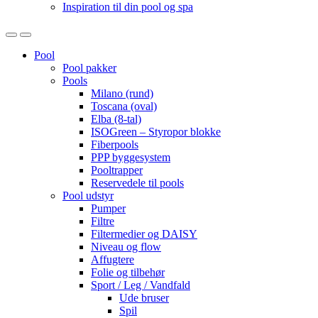
Inspiration til din pool og spa
Open
Close
Pool
Pool pakker
Pools
Milano (rund)
Toscana (oval)
Elba (8-tal)
ISOGreen – Styropor blokke
Fiberpools
PPP byggesystem
Pooltrapper
Reservedele til pools
Pool udstyr
Pumper
Filtre
Filtermedier og DAISY
Niveau og flow
Affugtere
Folie og tilbehør
Sport / Leg / Vandfald
Ude bruser
Spil