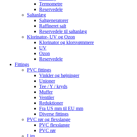
Termometre
Reservedele
Saltanlæg
Saltgeneratorer
Raffineret salt
Reservedele til saltanlæg
Klorinator- UV og Ozon
Klorinator og klorsvømmere
UV
Ozon
Reservedele
Fittings
PVC fittings
Vinkler og bøjninger
Unioner
Tee / Y / kryds
Muffer
Ventiler
Reduktioner
Fra US mm til EU mm
Diverse fittings
PVC rør og flexslange
PVC flexslange
PVC rør
Lim