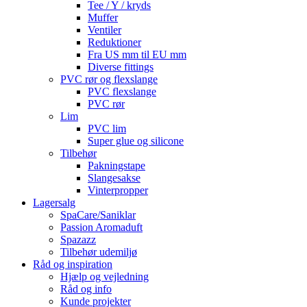
Tee / Y / kryds
Muffer
Ventiler
Reduktioner
Fra US mm til EU mm
Diverse fittings
PVC rør og flexslange
PVC flexslange
PVC rør
Lim
PVC lim
Super glue og silicone
Tilbehør
Pakningstape
Slangesakse
Vinterpropper
Lagersalg
SpaCare/Saniklar
Passion Aromaduft
Spazazz
Tilbehør udemiljø
Råd og inspiration
Hjælp og vejledning
Råd og info
Kunde projekter