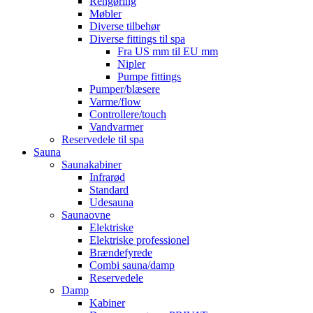
Rengøring
Møbler
Diverse tilbehør
Diverse fittings til spa
Fra US mm til EU mm
Nipler
Pumpe fittings
Pumper/blæsere
Varme/flow
Controllere/touch
Vandvarmer
Reservedele til spa
Sauna
Saunakabiner
Infrarød
Standard
Udesauna
Saunaovne
Elektriske
Elektriske professionel
Brændefyrede
Combi sauna/damp
Reservedele
Damp
Kabiner