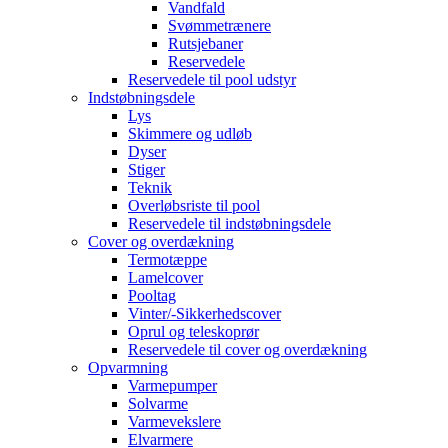
Vandfald
Svømmetrænere
Rutsjebaner
Reservedele
Reservedele til pool udstyr
Indstøbningsdele
Lys
Skimmere og udløb
Dyser
Stiger
Teknik
Overløbsriste til pool
Reservedele til indstøbningsdele
Cover og overdækning
Termotæppe
Lamelcover
Pooltag
Vinter/-Sikkerhedscover
Oprul og teleskoprør
Reservedele til cover og overdækning
Opvarmning
Varmepumper
Solvarme
Varmevekslere
Elvarmere