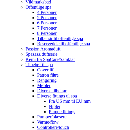
Vildmarksbad
Offentlige spa
4 Personer
5 Personer
6 Personer
7 Personer
8 Personer
Tilbehør til offentlige spa
Reservedele til offentlige spa
Passion Aromaduft
Spazazz duftserie
Kemi fra SpaCare/Saniklar
Tilbehør til spa
Cover lift
Patron filtre
Rengøring
Møbler
Diverse tilbehør
Diverse fittings til spa
Fra US mm til EU mm
Nipler
Pumpe fittings
Pumper/blæsere
Varme/flow
Controllere/touch