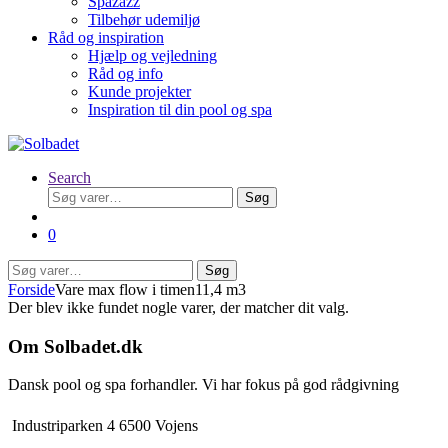
Spazazz
Tilbehør udemiljø
Råd og inspiration
Hjælp og vejledning
Råd og info
Kunde projekter
Inspiration til din pool og spa
Search
Søg
Søg
efter:
0
Søg
Søg
efter:
Forside
Vare max flow i timen
11,4 m3
Der blev ikke fundet nogle varer, der matcher dit valg.
Om Solbadet.dk
Dansk pool og spa forhandler. Vi har fokus på god rådgivning
Industriparken 4 6500 Vojens