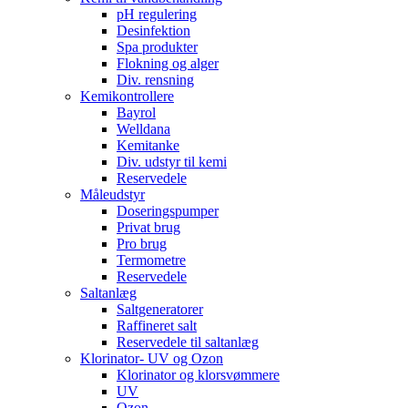
pH regulering
Desinfektion
Spa produkter
Flokning og alger
Div. rensning
Kemikontrollere
Bayrol
Welldana
Kemitanke
Div. udstyr til kemi
Reservedele
Måleudstyr
Doseringspumper
Privat brug
Pro brug
Termometre
Reservedele
Saltanlæg
Saltgeneratorer
Raffineret salt
Reservedele til saltanlæg
Klorinator- UV og Ozon
Klorinator og klorsvømmere
UV
Ozon