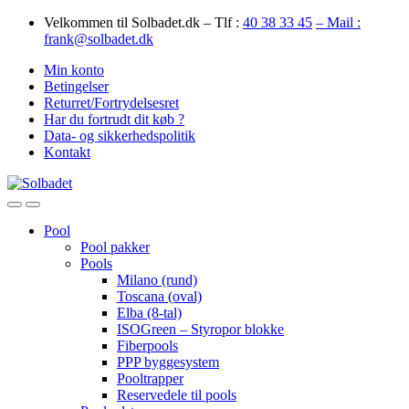
Skip
Skip
Velkommen til Solbadet.dk – Tlf :
40 38 33 45
– Mail :
to
to
frank@solbadet.dk
navigation
content
Min konto
Betingelser
Returret/Fortrydelsesret
Har du fortrudt dit køb ?
Data- og sikkerhedspolitik
Kontakt
Open
Close
Pool
Pool pakker
Pools
Milano (rund)
Toscana (oval)
Elba (8-tal)
ISOGreen – Styropor blokke
Fiberpools
PPP byggesystem
Pooltrapper
Reservedele til pools