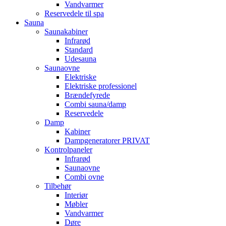
Vandvarmer
Reservedele til spa
Sauna
Saunakabiner
Infrarød
Standard
Udesauna
Saunaovne
Elektriske
Elektriske professionel
Brændefyrede
Combi sauna/damp
Reservedele
Damp
Kabiner
Dampgeneratorer PRIVAT
Kontrolpaneler
Infrarød
Saunaovne
Combi ovne
Tilbehør
Interiør
Møbler
Vandvarmer
Døre