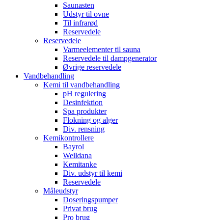
Saunasten
Udstyr til ovne
Til infrarød
Reservedele
Reservedele
Varmeelementer til sauna
Reservedele til dampgenerator
Øvrige reservedele
Vandbehandling
Kemi til vandbehandling
pH regulering
Desinfektion
Spa produkter
Flokning og alger
Div. rensning
Kemikontrollere
Bayrol
Welldana
Kemitanke
Div. udstyr til kemi
Reservedele
Måleudstyr
Doseringspumper
Privat brug
Pro brug