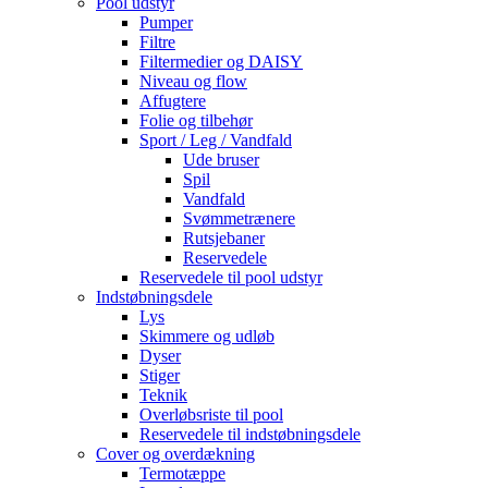
Pool udstyr
Pumper
Filtre
Filtermedier og DAISY
Niveau og flow
Affugtere
Folie og tilbehør
Sport / Leg / Vandfald
Ude bruser
Spil
Vandfald
Svømmetrænere
Rutsjebaner
Reservedele
Reservedele til pool udstyr
Indstøbningsdele
Lys
Skimmere og udløb
Dyser
Stiger
Teknik
Overløbsriste til pool
Reservedele til indstøbningsdele
Cover og overdækning
Termotæppe