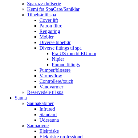
Spazazz duftserie
Kemi fra SpaCare/Saniklar
Tilbehør til spa
Cover lift
Patron filtre
Rengøring
Møbler
Diverse tilbehør
Diverse fittings til spa
Fra US mm til EU mm
Nipler
Pumpe fittings
Pumper/blæsere
Varme/flow
Controllere/touch
Vandvarmer
Reservedele til spa
Sauna
Saunakabiner
Infrarød
Standard
Udesauna
Saunaovne
Elektriske
Elektriske professionel