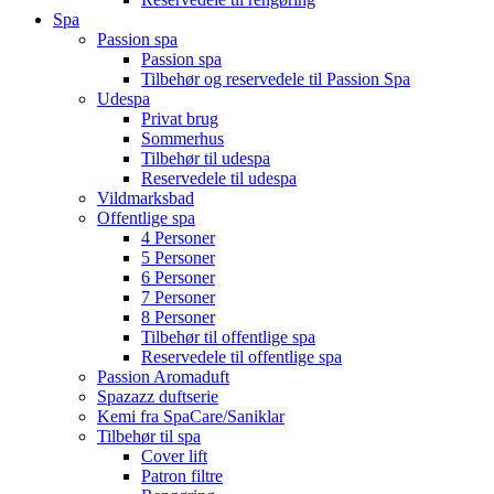
Spa
Passion spa
Passion spa
Tilbehør og reservedele til Passion Spa
Udespa
Privat brug
Sommerhus
Tilbehør til udespa
Reservedele til udespa
Vildmarksbad
Offentlige spa
4 Personer
5 Personer
6 Personer
7 Personer
8 Personer
Tilbehør til offentlige spa
Reservedele til offentlige spa
Passion Aromaduft
Spazazz duftserie
Kemi fra SpaCare/Saniklar
Tilbehør til spa
Cover lift
Patron filtre