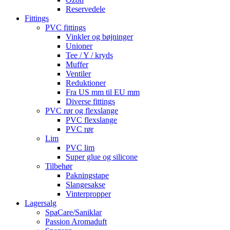
Reservedele
Fittings
PVC fittings
Vinkler og bøjninger
Unioner
Tee / Y / kryds
Muffer
Ventiler
Reduktioner
Fra US mm til EU mm
Diverse fittings
PVC rør og flexslange
PVC flexslange
PVC rør
Lim
PVC lim
Super glue og silicone
Tilbehør
Pakningstape
Slangesakse
Vinterpropper
Lagersalg
SpaCare/Saniklar
Passion Aromaduft