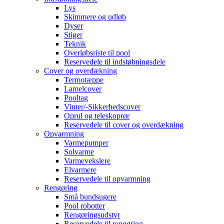
Lys
Skimmere og udløb
Dyser
Stiger
Teknik
Overløbsriste til pool
Reservedele til indstøbningsdele
Cover og overdækning
Termotæppe
Lamelcover
Pooltag
Vinter/-Sikkerhedscover
Oprul og teleskoprør
Reservedele til cover og overdækning
Opvarmning
Varmepumper
Solvarme
Varmevekslere
Elvarmere
Reservedele til opvarmning
Rengøring
Små bundsugere
Pool robotter
Rengøringsudstyr
Reservedele til rengøring