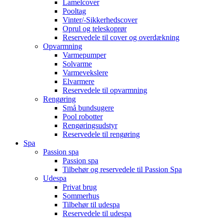
Lamelcover
Pooltag
Vinter/-Sikkerhedscover
Oprul og teleskoprør
Reservedele til cover og overdækning
Opvarmning
Varmepumper
Solvarme
Varmevekslere
Elvarmere
Reservedele til opvarmning
Rengøring
Små bundsugere
Pool robotter
Rengøringsudstyr
Reservedele til rengøring
Spa
Passion spa
Passion spa
Tilbehør og reservedele til Passion Spa
Udespa
Privat brug
Sommerhus
Tilbehør til udespa
Reservedele til udespa