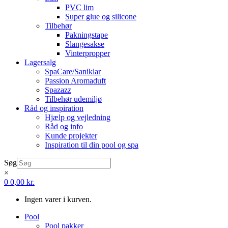
PVC lim
Super glue og silicone
Tilbehør
Pakningstape
Slangesakse
Vinterpropper
Lagersalg
SpaCare/Saniklar
Passion Aromaduft
Spazazz
Tilbehør udemiljø
Råd og inspiration
Hjælp og vejledning
Råd og info
Kunde projekter
Inspiration til din pool og spa
Søg
×
0
0,00
kr.
Ingen varer i kurven.
Pool
Pool pakker