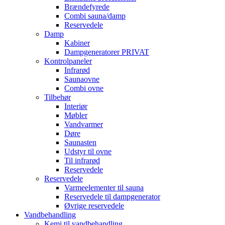
Brændefyrede
Combi sauna/damp
Reservedele
Damp
Kabiner
Dampgeneratorer PRIVAT
Kontrolpaneler
Infrarød
Saunaovne
Combi ovne
Tilbehør
Interiør
Møbler
Vandvarmer
Døre
Saunasten
Udstyr til ovne
Til infrarød
Reservedele
Reservedele
Varmeelementer til sauna
Reservedele til dampgenerator
Øvrige reservedele
Vandbehandling
Kemi til vandbehandling