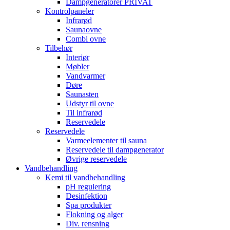
Dampgeneratorer PRIVAT
Kontrolpaneler
Infrarød
Saunaovne
Combi ovne
Tilbehør
Interiør
Møbler
Vandvarmer
Døre
Saunasten
Udstyr til ovne
Til infrarød
Reservedele
Reservedele
Varmeelementer til sauna
Reservedele til dampgenerator
Øvrige reservedele
Vandbehandling
Kemi til vandbehandling
pH regulering
Desinfektion
Spa produkter
Flokning og alger
Div. rensning