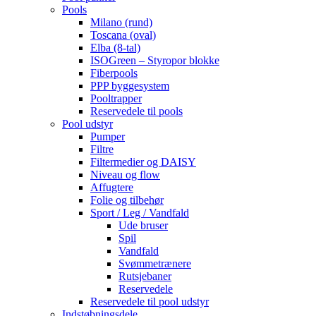
Pools
Milano (rund)
Toscana (oval)
Elba (8-tal)
ISOGreen – Styropor blokke
Fiberpools
PPP byggesystem
Pooltrapper
Reservedele til pools
Pool udstyr
Pumper
Filtre
Filtermedier og DAISY
Niveau og flow
Affugtere
Folie og tilbehør
Sport / Leg / Vandfald
Ude bruser
Spil
Vandfald
Svømmetrænere
Rutsjebaner
Reservedele
Reservedele til pool udstyr
Indstøbningsdele