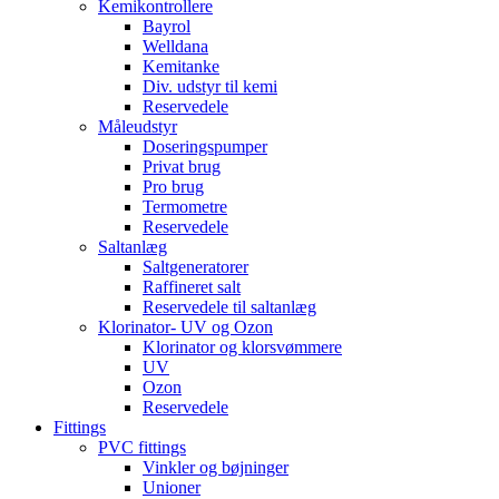
Kemikontrollere
Bayrol
Welldana
Kemitanke
Div. udstyr til kemi
Reservedele
Måleudstyr
Doseringspumper
Privat brug
Pro brug
Termometre
Reservedele
Saltanlæg
Saltgeneratorer
Raffineret salt
Reservedele til saltanlæg
Klorinator- UV og Ozon
Klorinator og klorsvømmere
UV
Ozon
Reservedele
Fittings
PVC fittings
Vinkler og bøjninger
Unioner