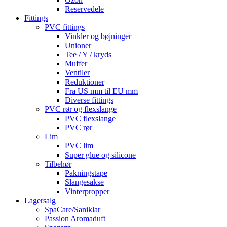
Reservedele
Fittings
PVC fittings
Vinkler og bøjninger
Unioner
Tee / Y / kryds
Muffer
Ventiler
Reduktioner
Fra US mm til EU mm
Diverse fittings
PVC rør og flexslange
PVC flexslange
PVC rør
Lim
PVC lim
Super glue og silicone
Tilbehør
Pakningstape
Slangesakse
Vinterpropper
Lagersalg
SpaCare/Saniklar
Passion Aromaduft