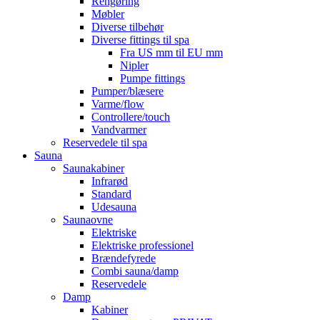
Rengøring
Møbler
Diverse tilbehør
Diverse fittings til spa
Fra US mm til EU mm
Nipler
Pumpe fittings
Pumper/blæsere
Varme/flow
Controllere/touch
Vandvarmer
Reservedele til spa
Sauna
Saunakabiner
Infrarød
Standard
Udesauna
Saunaovne
Elektriske
Elektriske professionel
Brændefyrede
Combi sauna/damp
Reservedele
Damp
Kabiner