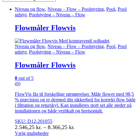
Niveau og flow
,
Niveau – Flow – Poolstyring
,
Pool
,
Pool
udstyr
,
Poolstyring – Niveau – Flow
Flowmåler Flowvis
Niveau og flow
,
Niveau – Flow – Poolstyring
,
Pool
,
Pool
udstyr
,
Poolstyring – Niveau – Flow
Flowmåler Flowvis
0
out of 5
(0)
FlowVis fås til forskellige rørstørrelser. Måle flowet med 98,5
% præcision og er dermed din sikkerhed for korrekt flow både
i filtration og returskyl. Kan installeres stort set alle steder på
installationen og både vertikalt og horisontalt.
SKU: D12-201055
Prisinterval:
2.546,25
kr.
–
8.366,25
kr.
2.546,25 kr.
Vælg muligheder