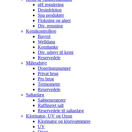
pH regulering
Desinfektion
Spa produkter
Flokning og alger
Div. rensning
Kemikontrollere
Bayrol
Welldana
Kemitanke
Div. udstyr til kemi
Reservedele
Måleudstyr
Doseringspumper
Privat brug
Pro brug
Termometre
Reservedele
Saltanlæg
Saltgeneratorer
Raffineret salt
Reservedele til saltanlæg
Klorinator- UV og Ozon
Klorinator og klorsvømmere
UV
Ozon