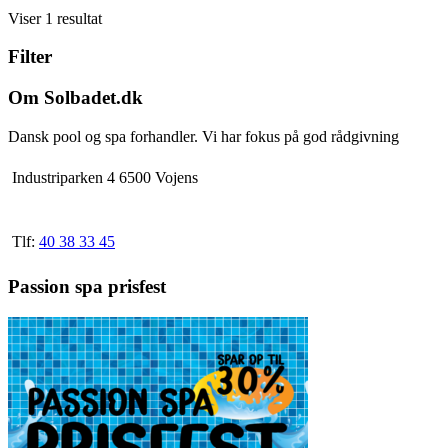
Dette
til
Viser 1 resultat
vare
8.366,25 kr.
har
Filter
flere
varianter.
Mulighederne
Om Solbadet.dk
kan
vælges
Dansk pool og spa forhandler. Vi har fokus på god rådgivning
på
varesiden
Industriparken 4 6500 Vojens
Tlf:
40 38 33 45
Passion spa prisfest