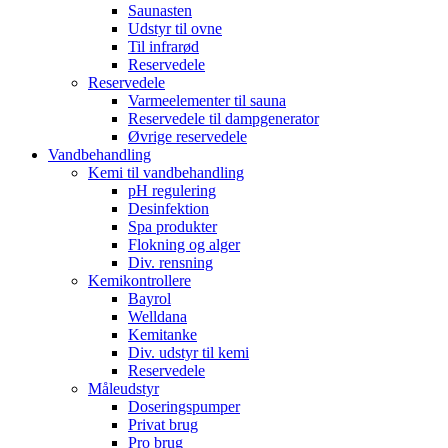
Saunasten
Udstyr til ovne
Til infrarød
Reservedele
Reservedele
Varmeelementer til sauna
Reservedele til dampgenerator
Øvrige reservedele
Vandbehandling
Kemi til vandbehandling
pH regulering
Desinfektion
Spa produkter
Flokning og alger
Div. rensning
Kemikontrollere
Bayrol
Welldana
Kemitanke
Div. udstyr til kemi
Reservedele
Måleudstyr
Doseringspumper
Privat brug
Pro brug