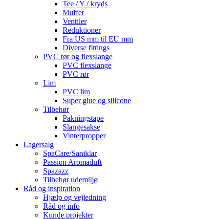
Tee / Y / kryds
Muffer
Ventiler
Reduktioner
Fra US mm til EU mm
Diverse fittings
PVC rør og flexslange
PVC flexslange
PVC rør
Lim
PVC lim
Super glue og silicone
Tilbehør
Pakningstape
Slangesakse
Vinterpropper
Lagersalg
SpaCare/Saniklar
Passion Aromaduft
Spazazz
Tilbehør udemiljø
Råd og inspiration
Hjælp og vejledning
Råd og info
Kunde projekter