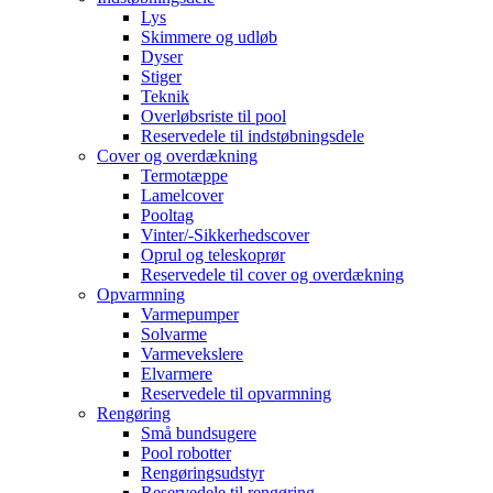
Lys
Skimmere og udløb
Dyser
Stiger
Teknik
Overløbsriste til pool
Reservedele til indstøbningsdele
Cover og overdækning
Termotæppe
Lamelcover
Pooltag
Vinter/-Sikkerhedscover
Oprul og teleskoprør
Reservedele til cover og overdækning
Opvarmning
Varmepumper
Solvarme
Varmevekslere
Elvarmere
Reservedele til opvarmning
Rengøring
Små bundsugere
Pool robotter
Rengøringsudstyr
Reservedele til rengøring