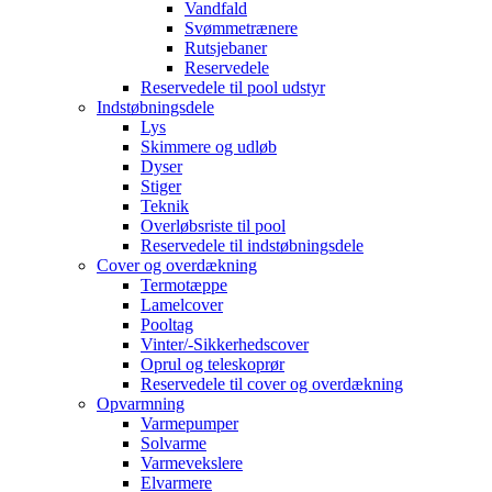
Vandfald
Svømmetrænere
Rutsjebaner
Reservedele
Reservedele til pool udstyr
Indstøbningsdele
Lys
Skimmere og udløb
Dyser
Stiger
Teknik
Overløbsriste til pool
Reservedele til indstøbningsdele
Cover og overdækning
Termotæppe
Lamelcover
Pooltag
Vinter/-Sikkerhedscover
Oprul og teleskoprør
Reservedele til cover og overdækning
Opvarmning
Varmepumper
Solvarme
Varmevekslere
Elvarmere