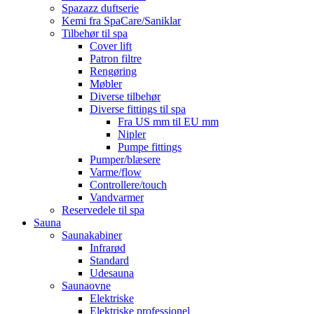
Spazazz duftserie
Kemi fra SpaCare/Saniklar
Tilbehør til spa
Cover lift
Patron filtre
Rengøring
Møbler
Diverse tilbehør
Diverse fittings til spa
Fra US mm til EU mm
Nipler
Pumpe fittings
Pumper/blæsere
Varme/flow
Controllere/touch
Vandvarmer
Reservedele til spa
Sauna
Saunakabiner
Infrarød
Standard
Udesauna
Saunaovne
Elektriske
Elektriske professionel