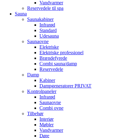
Vandvarmer
Reservedele til spa
Sauna
Saunakabiner
Infrarød
Standard
Udesauna
Saunaovne
Elektriske
Elektriske professionel
Brændefyrede
Combi sauna/damp
Reservedele
Damp
Kabiner
Dampgeneratorer PRIVAT
Kontrolpaneler
Infrarød
Saunaovne
Combi ovne
Tilbehør
Interiør
Møbler
Vandvarmer
Døre