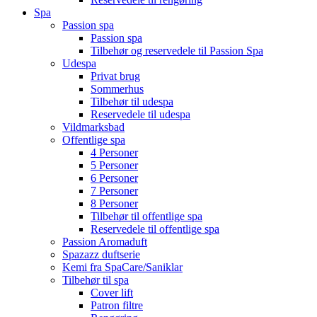
Spa
Passion spa
Passion spa
Tilbehør og reservedele til Passion Spa
Udespa
Privat brug
Sommerhus
Tilbehør til udespa
Reservedele til udespa
Vildmarksbad
Offentlige spa
4 Personer
5 Personer
6 Personer
7 Personer
8 Personer
Tilbehør til offentlige spa
Reservedele til offentlige spa
Passion Aromaduft
Spazazz duftserie
Kemi fra SpaCare/Saniklar
Tilbehør til spa
Cover lift
Patron filtre