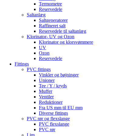
Termometre
Reservedele
Saltanlæg
Saltgeneratorer
Raffineret salt
Reservedele til saltanlæg
Klorinator- UV og Ozon
Klorinator og klorsvømmere
UV
Ozon
Reservedele
Fittings
PVC fittings
Vinkler og bøjninger
Unioner
Tee / Y / kryds
Muffer
Ventiler
Reduktioner
Fra US mm til EU mm
Diverse fittings
PVC rør og flexslange
PVC flexslange
PVC rør
Lim