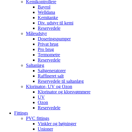
Kemikontrollere
Bayrol
Welldana
Kemitanke
Div. udstyr til kemi
Reservedele
Måleudstyr
Doseringspumper
Privat brug
Pro brug
Termometre
Reservedele
Saltanlæg
Saltgeneratorer
Raffineret salt
Reservedele til saltanlæg
Klorinator- UV og Ozon
Klorinator og klorsvømmere
UV
Ozon
Reservedele
Fittings
PVC fittings
Vinkler og bøjninger
Unioner