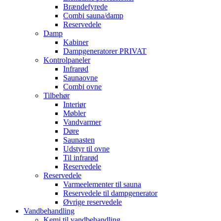
Brændefyrede
Combi sauna/damp
Reservedele
Damp
Kabiner
Dampgeneratorer PRIVAT
Kontrolpaneler
Infrarød
Saunaovne
Combi ovne
Tilbehør
Interiør
Møbler
Vandvarmer
Døre
Saunasten
Udstyr til ovne
Til infrarød
Reservedele
Reservedele
Varmeelementer til sauna
Reservedele til dampgenerator
Øvrige reservedele
Vandbehandling
Kemi til vandbehandling