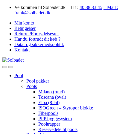
Skip
Skip
Velkommen til Solbadet.dk – Tlf :
40 38 33 45
– Mail :
to
to
frank@solbadet.dk
navigation
content
Min konto
Betingelser
Returret/Fortrydelsesret
Har du fortrudt dit køb ?
Data- og sikkerhedspolitik
Kontakt
Open
Close
Pool
Pool pakker
Pools
Milano (rund)
Toscana (oval)
Elba (8-tal)
ISOGreen – Styropor blokke
Fiberpools
PPP byggesystem
Pooltrapper
Reservedele til pools