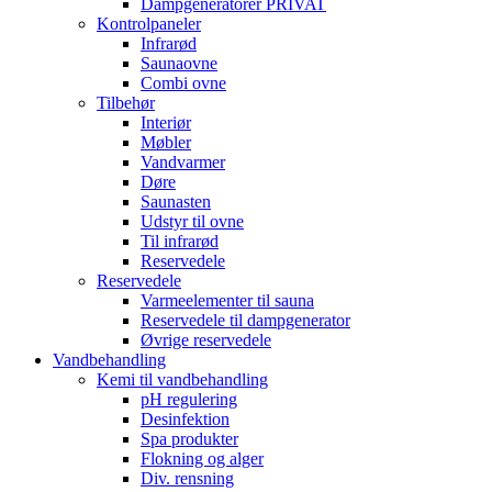
Dampgeneratorer PRIVAT
Kontrolpaneler
Infrarød
Saunaovne
Combi ovne
Tilbehør
Interiør
Møbler
Vandvarmer
Døre
Saunasten
Udstyr til ovne
Til infrarød
Reservedele
Reservedele
Varmeelementer til sauna
Reservedele til dampgenerator
Øvrige reservedele
Vandbehandling
Kemi til vandbehandling
pH regulering
Desinfektion
Spa produkter
Flokning og alger
Div. rensning