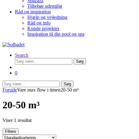
Spazazz
Tilbehør udemiljø
Råd og inspiration
Hjælp og vejledning
Råd og info
Kunde projekter
Inspiration til din pool og spa
Search
Søg
Søg
efter:
0
Søg
Søg
efter:
Forside
Vare max flow i timen
20-50 m³
20-50 m³
Viser 1 resultat
Filters