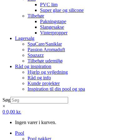
PVC lim
Super glue og silicone
Tilbehør
Pakningstape
Slangesakse
Vinterpropper
Lagersalg
SpaCare/Saniklar
Passion Aromaduft
Spazazz
Tilbehør udemiljø
Råd og inspiration
Hjælp og vejledning
Råd og info
Kunde projekter
Inspiration til din pool og spa
Søg
×
0
0,00
kr.
Ingen varer i kurven.
Pool
Pool pakker