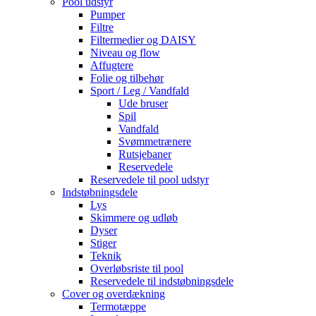
Pool udstyr
Pumper
Filtre
Filtermedier og DAISY
Niveau og flow
Affugtere
Folie og tilbehør
Sport / Leg / Vandfald
Ude bruser
Spil
Vandfald
Svømmetrænere
Rutsjebaner
Reservedele
Reservedele til pool udstyr
Indstøbningsdele
Lys
Skimmere og udløb
Dyser
Stiger
Teknik
Overløbsriste til pool
Reservedele til indstøbningsdele
Cover og overdækning
Termotæppe