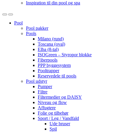
Inspiration til din pool og spa
Open
Close
Pool
Pool pakker
Pools
Milano (rund)
Toscana (oval)
Elba (8-tal)
ISOGreen – Styropor blokke
Fiberpools
PPP byggesystem
Pooltrapper
Reservedele til pools
Pool udstyr
Pumper
Filtre
Filtermedier og DAISY
Niveau og flow
Affugtere
Folie og tilbehør
Sport / Leg / Vandfald
Ude bruser
Spil