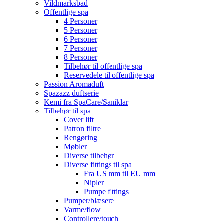
Vildmarksbad
Offentlige spa
4 Personer
5 Personer
6 Personer
7 Personer
8 Personer
Tilbehør til offentlige spa
Reservedele til offentlige spa
Passion Aromaduft
Spazazz duftserie
Kemi fra SpaCare/Saniklar
Tilbehør til spa
Cover lift
Patron filtre
Rengøring
Møbler
Diverse tilbehør
Diverse fittings til spa
Fra US mm til EU mm
Nipler
Pumpe fittings
Pumper/blæsere
Varme/flow
Controllere/touch