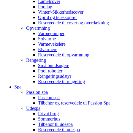
Lamelcover
Pooltag
Vinter/-Sikkerhedscover
Oprul og teleskoprør
Reservedele til cover og overdækning
Opvarmning
Varmepumper
Solvarme
Varmevekslere
Elvarmere
Reservedele til opvarmning
Rengøring
Små bundsugere
Pool robotter
Rengøringsudstyr
Reservedele til rengøring
Spa
Passion spa
Passion spa
Tilbehør og reservedele til Passion Spa
Udespa
Privat brug
Sommerhus
Tilbehør til udespa
Reservedele til udespa