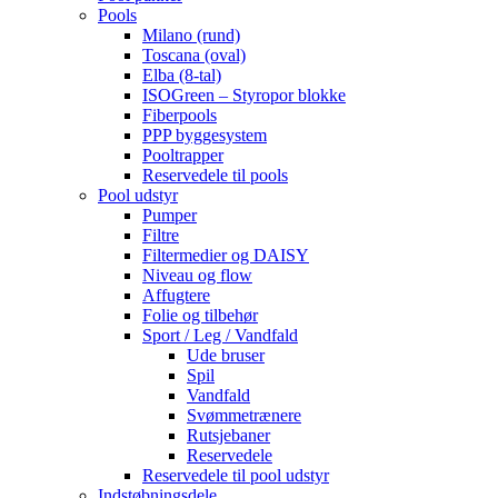
Pools
Milano (rund)
Toscana (oval)
Elba (8-tal)
ISOGreen – Styropor blokke
Fiberpools
PPP byggesystem
Pooltrapper
Reservedele til pools
Pool udstyr
Pumper
Filtre
Filtermedier og DAISY
Niveau og flow
Affugtere
Folie og tilbehør
Sport / Leg / Vandfald
Ude bruser
Spil
Vandfald
Svømmetrænere
Rutsjebaner
Reservedele
Reservedele til pool udstyr
Indstøbningsdele